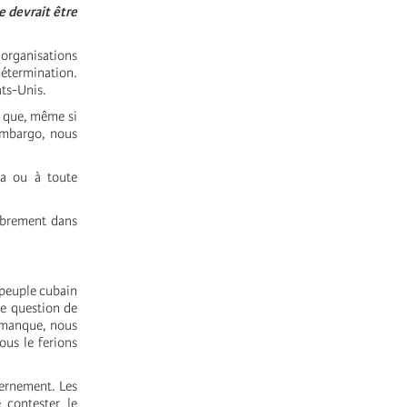
e devrait être
 organisations
détermination.
ats-Unis.
e que, même si
’embargo, nous
ba ou à toute
ibrement dans
 peuple cubain
le question de
e manque, nous
us le ferions
ernement. Les
e contester le