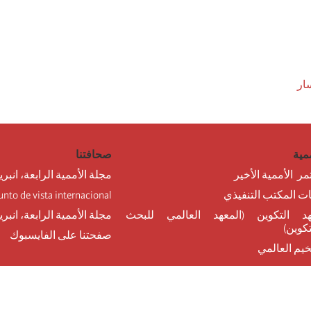
ار
مية
صحافتنا
مر الأممية الأخير
مجلة الأممية الرابعة، انبري
نات المكتب التنفيذي
unto de vista internacional
د التكوين (المعهد العالمي للبحث
مجلة الأممية الرابعة، انبر
تكوين)
صفحتنا على الفايسبوك
خيم العالمي