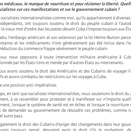
s médicaux, le manque de nourriture et pour réclamer la liberté. Quell
ocialistes sur ces manifestations et sur le gouvernement cubain ?
socialistes internationalistes comme moi, qu’ils appartiennent à diverses
indépendants, ont toujours soutenu le droit du peuple cubain à l’auto
le vieux mot d’ordre
bas les pattes devant Cuba
s’impose toujours aux Ét
tu l’embargo américain et son extension par la loi Helms-Burton parc
entaires et les médicaments n’ont généralement pas été inclus dans l
 réduction du commerce frappe sévèrement le peuple cubain.
ous nous opposons à toute intervention militaire américaine à Cu
onnée par les États-Unis et menée par d’autres États ou intervenants.
us avons soutenu le droit des Américains et des Cubains de voyager l
ifs et avons combattu les restrictions sur les voyages à Cuba.
e une position anti-impérialiste.
, en tant que socialistes internationalistes, nous soutenons le droit du
ement, à se rassembler pour protester et à manifester sur n’importe quel
ment, lorsque le système de santé est en échec et lorsque la nourritur
it de demander au gouvernement de résoudre ces problèmes, comme no
l autre pays.
alement le droit des Cubains d’exiger des changements dans leur gouv
vons toujours pensé, devraient avoir le droit s’ils le souhaitent, d