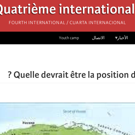
uatrième internationa
Fourth International / Cuarta Internacional
الأخبار
الاتصال
Youth camp
Quelle devrait être la position d