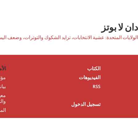
دان لا بوتز
الولايات المتحدة: عشية الانتخابات، تزايد الشكوك والتوترات، وضعف اليس
الكتاب
الأم
الفيديوهات
مؤت
RSS
بيا
معه
وال
تسجيل الدخول
الم