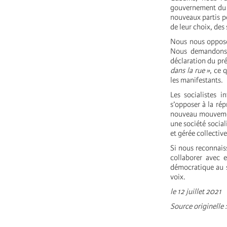
gouvernement du P
nouveaux partis p
de leur choix, des
Nous nous opposon
Nous demandons 
déclaration du pr
dans la rue »
, ce 
les manifestants.
Les socialistes i
s’opposer à la ré
nouveau mouvement
une société socia
et gérée collectiv
Si nous reconnais
collaborer avec 
démocratique au s
voix.
le 12 juillet 2021
Source originelle 