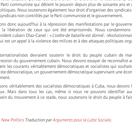
arti communiste qui détient le pouvoir depuis plus de soixante ans et 
olitiques. Nous soutenons également leur droit d’organiser des syndicat
 syndicats non contrôlés par le Parti communiste et le gouvernement.
s donc aujourd’hui à la répression des manifestations par le gouvern
la libération de ceux qui ont été emprisonnés. Nous condamnons 
ésident cubain Díaz-Canel :
« L’ordre de bataille est donné : révolutionna
qui est un appel à la violence des milices et à des attaques politiques or
nternationalistes devraient soutenir le droit du peuple cubain de ma
pression du gouvernement cubain. Nous devons essayer de reconnaître a
 les courants véritablement démocratiques et socialistes qui souhait
liste démocratique, un gouvernement démocratique supervisant une éco
ement.
sons véritablement des socialistes démocratiques à Cuba, nous devons l
eux. Mais dans tous les cas, même si nous ne pouvons identifier auc
ein du mouvement à ce stade, nous soutenons le droit du peuple à fai
:
New Politics
Traduction par
Arguments pour la Lutte Sociale
.