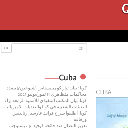
Q
OK
OK
Cuba
كوبا : بيان تيار كومينيستاس (شيوعيون) بصدد
CUBA
محاكمات متظاهري 11 تموز/يوليو 2021
كوبا: بيان المكتب التنفيذي للأممية الرابعة إزاء
التعبئات الشعبية في كوبا والتعديات الامبريالية
كوبا: أطلقوا سراح فرانك غارسيا إرنانديس
ورفاقه
تعزيز النضال ضد جائحة كوفيد-19، يستوجب