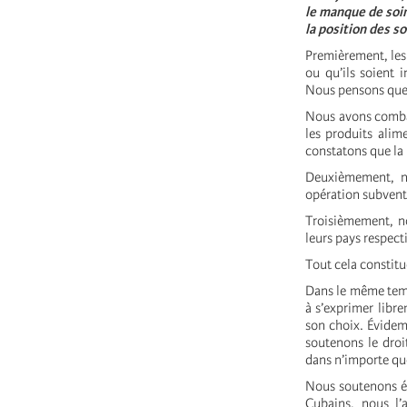
le manque de soin
la position des s
Premièrement, les 
ou qu’ils soient 
Nous pensons que 
Nous avons combat
les produits alim
constatons que la
Deuxièmement, n
opération subventi
Troisièmement, no
leurs pays respect
Tout cela constitu
Dans le même temps
à s’exprimer libr
son choix. Évidem
soutenons le dro
dans n’importe que
Nous soutenons ég
Cubains, nous l’a