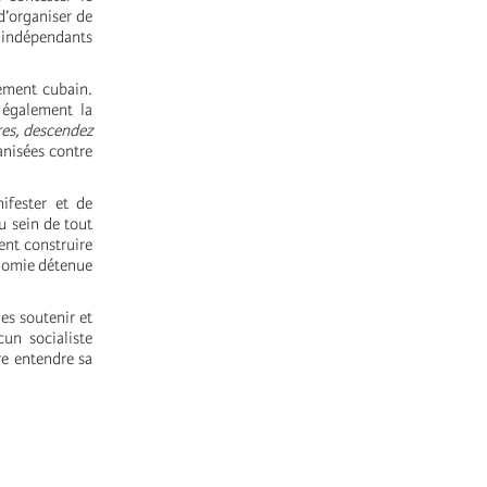
d’organiser de
s indépendants
ement cubain.
également la
ires, descendez
ganisées contre
nifester et de
u sein de tout
ent construire
nomie détenue
es soutenir et
un socialiste
re entendre sa