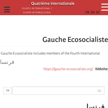
تجاوز
Quatrième internationale
إلى
☰
Fourth International /
Cuarta Internacional
المحتوى
الرئيسي
Gauche Ecosocialiste
Gauche Ecosocialiste includes members of the Fourth International.
فرنسا
https://gauche-ecosocialiste.org/
Website
OK
OK
فرنسا