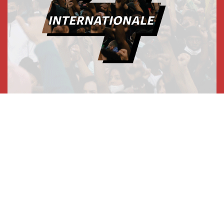
صحافتنا
مجلة الأممية الرابعة، انبريكور، بالإنجليزية
Punto de vista internacional
مجلة الأممية الرابعة، انبريكور، بالفرنسية
صفحتنا على الفايسبوك
الأممية
مؤتمر الأممية الأخير
بيانات المكتب التنفيذي
معهد التكوين (المعهد العالمي للبحث والتكوين)