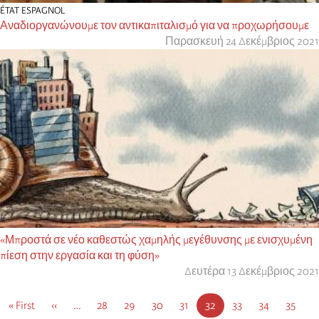
ÉTAT ESPAGNOL
Αναδιοργανώνουμε τον αντικαπιταλισμό για να προχωρήσουμε
Παρασκευή 24 Δεκέμβριος 2021
«Μπροστά σε νέο καθεστώς χαμηλής μεγέθυνσης με ενισχυμένη
πίεση στην εργασία και τη φύση»
Δευτέρα 13 Δεκέμβριος 2021
Σελιδοποίηση
Πρώτη
« First
Προηγούμενη
‹‹
…
Σελίδα
28
Σελίδα
29
Σελίδα
30
Σελίδα
31
Τρέχουσα
32
Σελίδα
33
Σελίδα
34
Σελίδα
35