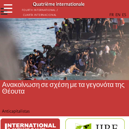
Παράκαμψη
Quatrième internationale
☰
προς
☰
Fourth International /
Cuarta Internacional
το
κυρίως
περιεχόμενο
Ανακοίνωση σε σχέση με τα γεγονότα της
Θέουτα
Anticapitalistas