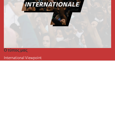
Ο τύπος μας
International Viewpoint
Punto de vista internacional
Inprecor
Facebook
Twitter
Η Διεθνής
Τελευταίο συνέδριο της Διεθνούς
Ανακοινώσεις του Εκτελεστικού Γραφείου
Μορφωτικό Ίδρυμα (IIRE)