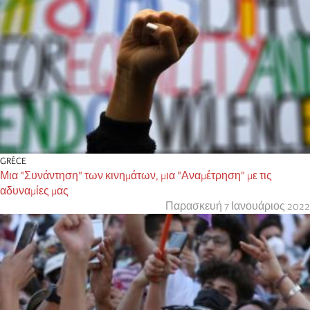
GRÈCE
Μια "Συνάντηση" των κινημάτων, μια "Αναμέτρηση" με τις
αδυναμίες μας
Παρασκευή 7 Ιανουάριος 2022