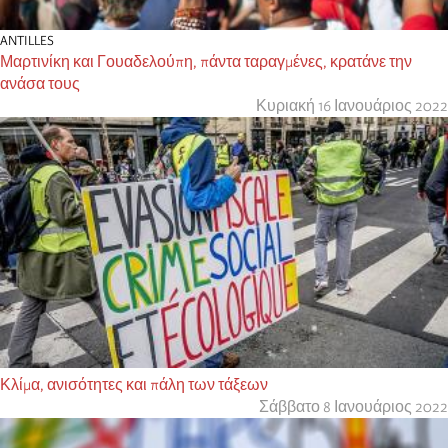
ANTILLES
Μαρτινίκη και Γουαδελούπη, πάντα ταραγμένες, κρατάνε την
ανάσα τους
Κυριακή 16 Ιανουάριος 2022
Κλίμα, ανισότητες και πάλη των τάξεων
Σάββατο 8 Ιανουάριος 2022