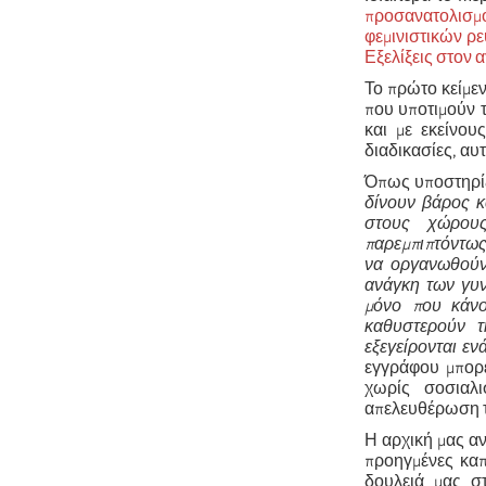
προσανατολισμ
φεμινιστικών ρ
Εξελίξεις στον
Το πρώτο κείμεν
που υποτιμούν 
και με εκείνου
διαδικασίες, α
Όπως υποστηρίζ
δίνουν βάρος κ
στους χώρους
παρεμπιπτόντως,
να οργανωθούν 
ανάγκη των γυν
μόνο που κάνο
καθυστερούν τ
εξεγείρονται εν
εγγράφου μπορ
χωρίς σοσιαλι
απελευθέρωση 
Η αρχική μας αν
προηγμένες καπ
δουλειά μας στ