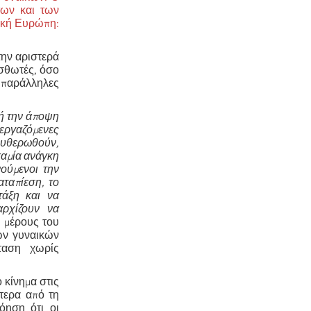
των και των
ική Ευρώπη:
την αριστερά
ισθωτές, όσο
 παράλληλες
ή την άποψη
εργαζόμενες
υθερωθούν,
καμία ανάγκη
ούμενοι την
ταπίεση, το
τάξη και να
αρχίζουν να
υ μέρους του
ων γυναικών
ταση χωρίς
 κίνημα στις
ίτερα από τη
όηση ότι οι