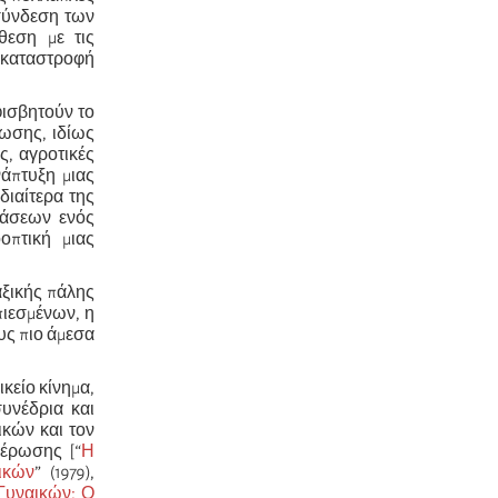
 σύνδεση των
θεση με τις
ν καταστροφή
φισβητούν το
νωσης, ιδίως
ς, αγροτικές
νάπτυξη μιας
διαίτερα της
βάσεων ενός
οπτική μιας
αξικής πάλης
ιεσμένων, η
υς πιο άμεσα
κείο κίνημα,
υνέδρια και
ικών και τον
θέρωσης [“
Η
ικών
” (1979),
Γυναικών: Ο