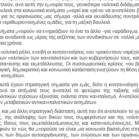
τλούν, από αυτή την εμπειρία τους, γενικότερα πολιτικά διδάγμα
υλειά στα κοινωνικά κινήματα μπορεί και πρέπει να αποτελέσει 
για τις οργανώσεις μας σήμερα -αλλά και εκπαίδευσης συντρ
ιο περιθωριοποιημένες ομάδες, για τη μαζική δουλειά.
νήματα μπορούν να επηρεάζουν το ένα το άλλο -για παράδειγμα,
ναι αποδεκτά ως μέρος της ατζέντας των συνδικάτων σε πολλά μ
έκα χρόνια.
πολιτικό ρόλο, επειδή οι κινητοποιήσεις που προκύπτουν παρέχ
των πολιτικών των καπιταλιστών και των κυβερνήσεών τους, κ
ταπίεσης και εκμετάλλευσης. Οι συσσωρευτικές κρίσεις που β
γική, δημοκρατική και κοινωνική κατάσταση ενισχύουν τη θέση 
 κινημάτων.
 αυτά έχουν στρατηγική σημασία για εμάς, διότι η κινητοποίησ
πό τα αιτήματά τους αποτελεί το φυτώριο της ταξικής πά
λιτικών σχέσεων εξουσίας ενάντια στον καπιταλισμό. Αποτελο
ν μεταβατικών αντικαπιταλιστικών αιτημάτων.
 και μια άλλη στρατηγική διάσταση, αυτή του ότι αποτελούν το χ
, της ανάληψης των δικών τους συμφερόντων και της πολιτ
 ίδιους τους εκμεταλλευόμενους/ες και καταπιεσμένους/ες. Μ
φούν το πώς θα μπορούσε να είναι μια κοινωνία βασισμένη στ
ν, των δομών αυτοοργάνωσης, των ενώσεων και των οργαν