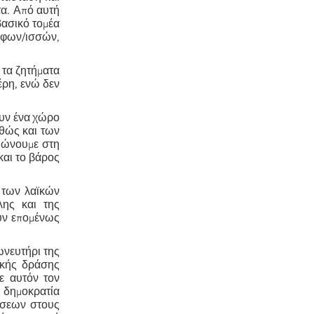
τα. Από αυτή
βασικό τομέα
όφων/ισσών,
 τα ζητήματα
έρη, ενώ δεν
ουν ένα χώρο
αθώς και των
ιώνουμε στη
και το βάρος
η των λαϊκών
λης και της
ύν επομένως
ωνευτήρι της
ικής δράσης
ε αυτόν τον
η δημοκρατία
ώσεων στους