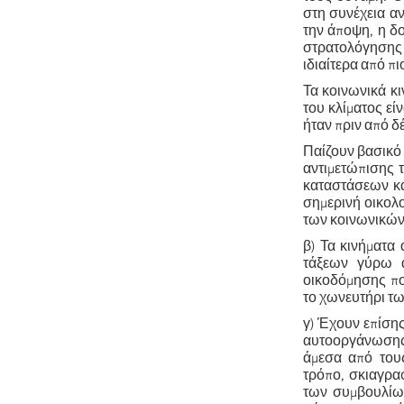
στη συνέχεια αν
την άποψη, η δο
στρατολόγησης 
ιδιαίτερα από π
Τα κοινωνικά κι
του κλίματος εί
ήταν πριν από δ
Παίζουν βασικό 
αντιμετώπισης 
καταστάσεων κα
σημερινή οικολο
των κοινωνικών
β) Τα κινήματα
τάξεων γύρω α
οικοδόμησης πο
το χωνευτήρι τω
γ) Έχουν επίσης
αυτοοργάνωσης
άμεσα από τους
τρόπο, σκιαγρα
των συμβουλίω