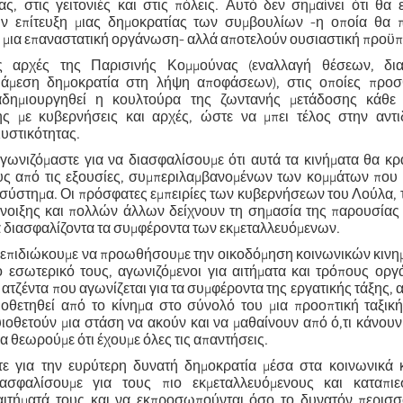
ς, στις γειτονιές και στις πόλεις. Αυτό δεν σημαίνει ότι θα 
ην επίτευξη μιας δημοκρατίας των συμβουλίων -η οποία θα π
ι μια επαναστατική οργάνωση- αλλά αποτελούν ουσιαστική προϋ
 αρχές της Παρισινής Κομμούνας (εναλλαγή θέσεων, δια
 άμεση δημοκρατία στη λήψη αποφάσεων), στις οποίες προσ
δημιουργηθεί η κουλτούρα της ζωντανής μετάδοσης κάθε 
ς με κυβερνήσεις και αρχές, ώστε να μπει τέλος στην αντι
υστικότητας.
αγωνιζόμαστε για να διασφαλίσουμε ότι αυτά τα κινήματα θα κ
υς από τις εξουσίες, συμπεριλαμβανομένων των κομμάτων που 
ο σύστημα. Οι πρόσφατες εμπειρίες των κυβερνήσεων του Λούλα,
νοιξης και πολλών άλλων δείχνουν τη σημασία της παρουσίας 
α διασφαλίζοντα τα συμφέροντα των εκμεταλλευόμενων.
υ, επιδιώκουμε να προωθήσουμε την οικοδόμηση κοινωνικών κινη
 εσωτερικό τους, αγωνιζόμενοι για αιτήματα και τρόπους ορ
ατζέντα που αγωνίζεται για τα συμφέροντα της εργατικής τάξης, 
ιοθετηθεί από το κίνημα στο σύνολό του μια προοπτική ταξικ
υιοθετούν μια στάση να ακούν και να μαθαίνουν από ό,τι κάνουν 
να θεωρούμε ότι έχουμε όλες τις απαντήσεις.
στε για την ευρύτερη δυνατή δημοκρατία μέσα στα κοινωνικά 
ασφαλίσουμε για τους πιο εκμεταλλευόμενους και καταπι
αιτήματά τους και να εκπροσωπούνται όσο το δυνατόν περισσ