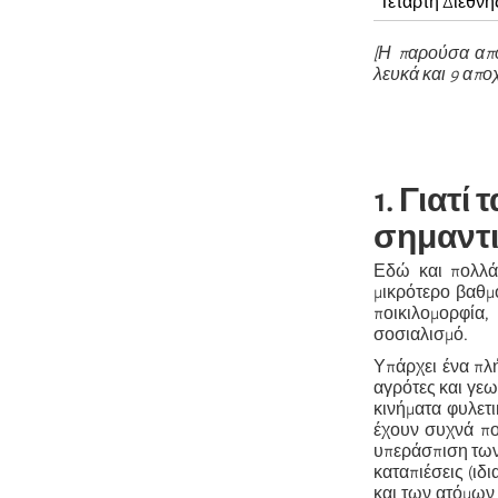
Τέταρτη Διεθνή
[Η παρούσα από
λευκά και 9 αποχ
1. Γιατί
σημαντ
Εδώ και πολλά 
μικρότερο βαθμό
ποικιλομορφία
σοσιαλισμό.
Υπάρχει ένα πλή
αγρότες και γεω
κινήματα φυλετ
έχουν συχνά πο
υπεράσπιση των 
καταπιέσεις (ι
και των ατόμων 