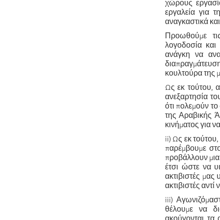
χώρους εργασία
εργαλεία για τ
αναγκαστικά κα
Προωθούμε τις
λογοδοσία και
ανάγκη να ανα
διαπραγμάτευση
κουλτούρα της μ
Ως εκ τούτου, 
ανεξαρτησία το
ότι πολεμούν τ
της Αραβικής Ά
κινήματος για ν
ii) Ως εκ τούτο
παρέμβουμε στο
προβάλλουν μια 
έτσι ώστε να υ
ακτιβιστές μας 
ακτιβιστές αντί 
iii) Αγωνιζόμα
θέλουμε να δι
ακούγονται τα 