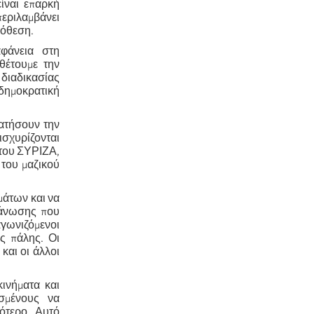
είναι επαρκή
εριλαμβάνει
πόθεση.
φάνεια στη
θέτουμε την
διαδικασίας
δημοκρατική
ρατήσουν την
ισχυρίζονται
 του ΣΥΡΙΖΑ,
του μαζικού
μάτων και να
γάνωσης που
αγωνιζόμενοι
ής πάλης. Οι
και οι άλλοι
κινήματα και
εσμένους να
ότερο. Αυτό