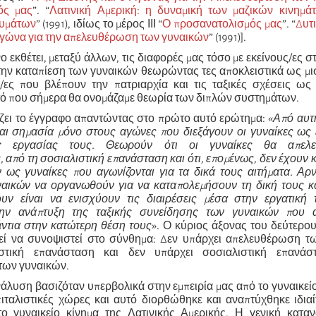
ός μας
”. “
Λατινική Αμερική: η δυναμική των μαζικών κινημά
ευμάτων
” (1991), ιδίως το μέρος ΙΙΙ “
Ο προσανατολισμός μας
”. “
Δυτ
 αγώνα για την απελευθέρωση των γυναικών
” (1991)].
ο εκθέτει, μεταξύ άλλων, τις διαφορές μας τόσο με εκείνους/ες σ
την καταπίεση των γυναικών θεωρώντας τες αποκλειστικά ως μ
ς/ες που βλέπουν την πατριαρχία και τις ταξικές σχέσεις ως
υτό που σήμερα θα ονομάζαμε θεωρία των διπλών συστημάτων.
ει το έγγραφο απαντώντας στο πρώτο αυτό ερώτημα: «
Από αυτ
αι σημασία μόνο στους αγώνες που διεξάγουν οι γυναίκες ως 
 εργασίας τους. Θεωρούν ότι οι γυναίκες θα απελε
 από τη σοσιαλιστική επανάσταση και ότι, επομένως, δεν έχουν 
ως γυναίκες που αγωνίζονται για τα δικά τους αιτήματα. Αρν
αικών να οργανωθούν για να καταπολεμήσουν τη δική τους κα
υν είναι να ενισχύουν τις διαιρέσεις μέσα στην εργατική 
ην ανάπτυξη της ταξικής συνείδησης των γυναικών που 
άντια στην κατώτερη θέση τους
». Ο κύριος άξονας του δεύτερο
εί να συνοψιστεί στο σύνθημα: Δεν υπάρχει απελευθέρωση τ
στική επανάσταση και δεν υπάρχει σοσιαλιστική επανάσ
των γυναικών.
άλυση βασιζόταν υπερβολικά στην εμπειρία μας από το γυναικείο
ιταλιστικές χώρες και αυτό διορθώθηκε και αναπτύχθηκε ιδια
ο γυναικείο κίνημα της Λατινικής Αμερικής. Η γενική καταν