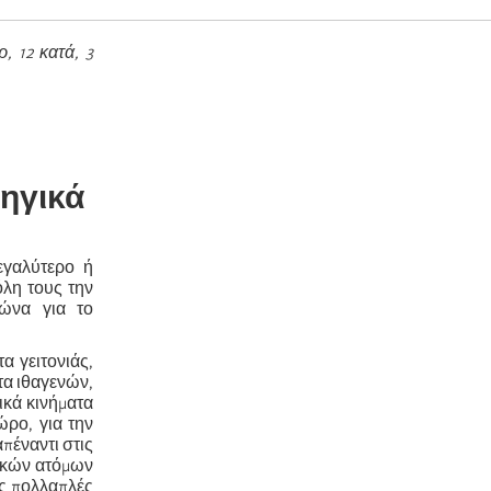
, 12 κατά, 3
τηγικά
εγαλύτερο ή
όλη τους την
γώνα για το
α γειτονιάς,
τα ιθαγενών,
ικά κινήματα
ώρο, για την
πέναντι στις
τικών ατόμων
ις πολλαπλές