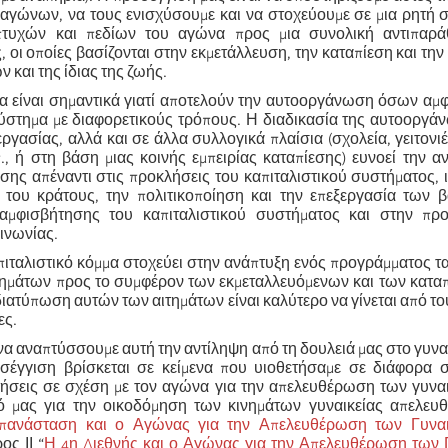
 αγώνων, να τους ενισχύσουμε και να στοχεύουμε σε μια ρητή
πτυχών και πεδίων του αγώνα προς μια συνολική αντιπαρά
, οι οποίες βασίζονται στην εκμετάλλευση, την καταπίεση και τη
 και της ίδιας της ζωής.
τα είναι σημαντικά γιατί αποτελούν την αυτοοργάνωση όσων αμ
σύστημα με διαφορετικούς τρόπους. Η διαδικασία της αυτοοργά
γασίας, αλλά και σε άλλα συλλογικά πλαίσια (σχολεία, γειτονιέ
π., ή στη βάση μιας κοινής εμπειρίας καταπίεσης) ευνοεί την α
σης απέναντι στις προκλήσεις του καπιταλιστικού συστήματος, ι
 του κράτους, την πολιτικοποίηση και την επεξεργασία των 
αμφισβήτησης του καπιταλιστικού συστήματος και στην προ
ινωνίας.
πιταλιστικό κόμμα στοχεύει στην ανάπτυξη ενός προγράμματος τ
ημάτων προς το συμφέρον των εκμεταλλευόμενων και των καταπ
διατύπωση αυτών των αιτημάτων είναι καλύτερο να γίνεται από το
ες.
να αναπτύσσουμε αυτή την αντίληψη από τη δουλειά μας στο γυναι
σέγγιση βρίσκεται σε κείμενα που υιοθετήσαμε σε διάφορα σ
τήσεις σε σχέση με τον αγώνα για την απελευθέρωση των γυνα
ό μας για την οικοδόμηση των κινημάτων γυναικείας απελευ
Επανάσταση και ο Αγώνας για την Απελευθέρωση των Γυνα
ος ΙΙ “
Η 4η Διεθνής και ο Αγώνας για την Απελευθέρωση των 