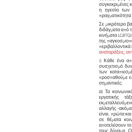
συγκεκριμένες 
η ηγεσία των 
πραγματικότητα 
Σε μικρότερο β
διδάγματα από 
κινήματα LGBTQI
της παγκοσμιοπ
περιβαλλοντικά 
αναταράξεις, αν
i) Κάθε ένα απ
συσχετισμό δυν
των καταπιεσμ
προσπαθούμε επ
σημαντικές:
α) Τα κοινωνικ
εργατικής τ
εκμεταλλευόμεν
αλλαγής -ακόμα 
είναι, πρώτα κα
σε θέματα κοι
αποτελέσουν το
τους δύναμη. Ο