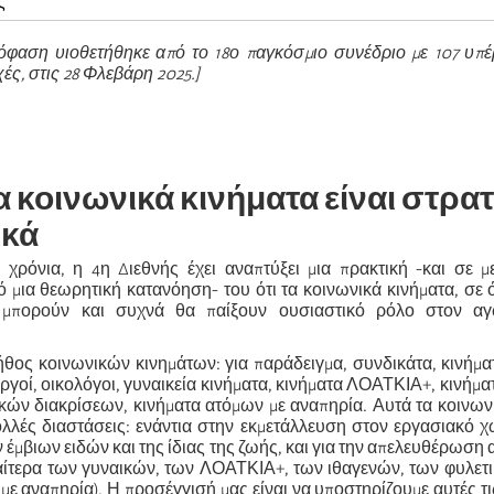
ς
φαση υιοθετήθηκε από το 18ο παγκόσμιο συνέδριο με 107 υπέρ
ές, στις 28 Φλεβάρη 2025.]
 τα κοινωνικά κινήματα είναι στρα
ικά
χρόνια, η 4η Διεθνής έχει αναπτύξει μια πρακτική -και σε μ
 μια θεωρητική κατανόηση- του ότι τα κοινωνικά κινήματα, σε 
, μπορούν και συχνά θα παίξουν ουσιαστικό ρόλο στον α
θος κοινωνικών κινημάτων: για παράδειγμα, συνδικάτα, κινήματ
ργοί, οικολόγοι, γυναικεία κινήματα, κινήματα ΛΟΑΤΚΙΑ+, κινήμα
ικών διακρίσεων, κινήματα ατόμων με αναπηρία. Αυτά τα κοινων
λλές διαστάσεις: ενάντια στην εκμετάλλευση στον εργασιακό χ
έμβιων ειδών και της ίδιας της ζωής, και για την απελευθέρωση α
διαίτερα των γυναικών, των ΛΟΑΤΚΙΑ+, των ιθαγενών, των φυλε
με αναπηρία). Η προσέγγισή μας είναι να υποστηρίζουμε αυτές τ