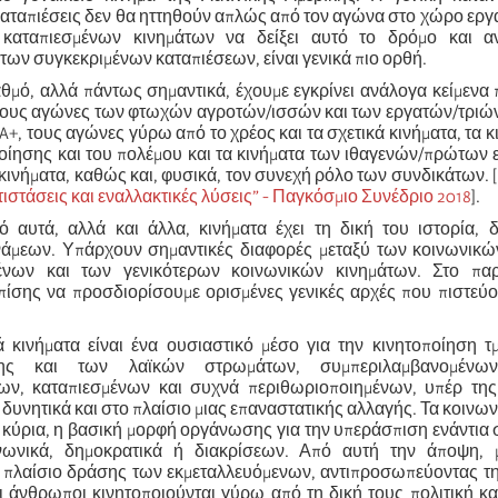
καταπιέσεις δεν θα ηττηθούν απλώς από τον αγώνα στο χώρο εργ
καταπιεσμένων κινημάτων να δείξει αυτό το δρόμο και αν
των συγκεκριμένων καταπιέσεων, είναι γενικά πιο ορθή.
αθμό, αλλά πάντως σημαντικά, έχουμε εγκρίνει ανάλογα κείμενα
τους αγώνες των φτωχών αγροτών/ισσών και των εργατών/τριών
A+, τους αγώνες γύρω από το χρέος και τα σχετικά κινήματα, τα κ
οίησης και του πολέμου και τα κινήματα των ιθαγενών/πρώτων 
κινήματα, καθώς και, φυσικά, τον συνεχή ρόλο των συνδικάτων. [
τιστάσεις και εναλλακτικές λύσεις” - Παγκόσμιο Συνέδριο 2018
].
ό αυτά, αλλά και άλλα, κινήματα έχει τη δική του ιστορία, 
άμεων. Υπάρχουν σημαντικές διαφορές μεταξύ των κοινωνικώ
ένων και των γενικότερων κοινωνικών κινημάτων. Στο παρ
ίσης να προσδιορίσουμε ορισμένες γενικές αρχές που πιστεύου
ά κινήματα είναι ένα ουσιαστικό μέσο για την κινητοποίηση 
άξης και των λαϊκών στρωμάτων, συμπεριλαμβανομέν
ων, καταπιεσμένων και συχνά περιθωριοποιημένων, υπέρ της
δυνητικά και στο πλαίσιο μιας επαναστατικής αλλαγής. Τα κοινων
ι κύρια, η βασική μορφή οργάνωσης για την υπεράσπιση ενάντια
νωνικά, δημοκρατικά ή διακρίσεων. Από αυτή την άποψη,
 πλαίσιο δράσης των εκμεταλλευόμενων, αντιπροσωπεύοντας τη
ι άνθρωποι κινητοποιούνται γύρω από τη δική τους πολιτική κ