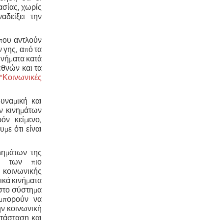
ασίας, χωρίς
αδείξει την
 που αντλούν
 γης, από τα
ινήματα κατά
εθνών και τα
“Κοινωνικές
δυναμική και
ν κινημάτων
όν κείμενο,
με ότι είναι
τμημάτων της
ων των πιο
 κοινωνικής
ικά κινήματα
 στο σύστημα
 μπορούν να
ν κοινωνική
ατάσταση και