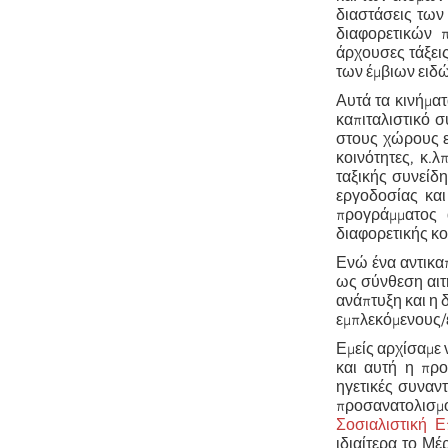
διαστάσεις των
διαφορετικών 
άρχουσες τάξεις
των έμβιων ειδών
Αυτά τα κινήμα
καπιταλιστικό 
στους χώρους ερ
κοινότητες, κ.λ
ταξικής συνείδη
εργοδοσίας και
προγράμματος 
διαφορετικής κο
Ενώ ένα αντικα
ως σύνθεση αιτ
ανάπτυξη και η 
εμπλεκόμενους/
Εμείς αρχίσαμε 
και αυτή η προ
ηγετικές συναν
προσανατολισμ
Σοσιαλιστική 
ιδιαίτερα το Μέρ