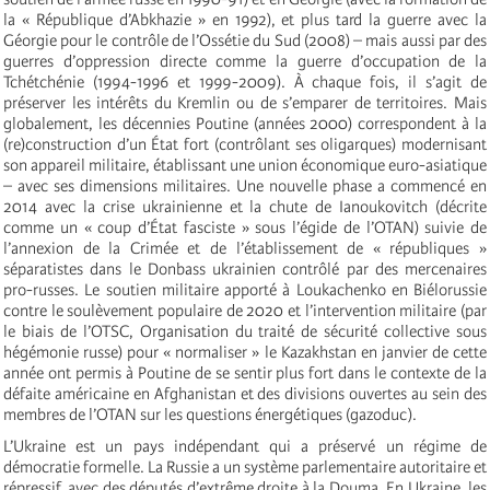
la « République d’Abkhazie » en 1992), et plus tard la guerre avec la
Géorgie pour le contrôle de l’Ossétie du Sud (2008) – mais aussi par des
guerres d’oppression directe comme la guerre d’occupation de la
Tchétchénie (1994-1996 et 1999-2009). À chaque fois, il s’agit de
préserver les intérêts du Kremlin ou de s’emparer de territoires. Mais
globalement, les décennies Poutine (années 2000) correspondent à la
(re)construction d’un État fort (contrôlant ses oligarques) modernisant
son appareil militaire, établissant une union économique euro-asiatique
– avec ses dimensions militaires. Une nouvelle phase a commencé en
2014 avec la crise ukrainienne et la chute de Ianoukovitch (décrite
comme un « coup d’État fasciste » sous l’égide de l’OTAN) suivie de
l’annexion de la Crimée et de l’établissement de « républiques »
séparatistes dans le Donbass ukrainien contrôlé par des mercenaires
pro-russes. Le soutien militaire apporté à Loukachenko en Biélorussie
contre le soulèvement populaire de 2020 et l’intervention militaire (par
le biais de l’OTSC, Organisation du traité de sécurité collective sous
hégémonie russe) pour « normaliser » le Kazakhstan en janvier de cette
année ont permis à Poutine de se sentir plus fort dans le contexte de la
défaite américaine en Afghanistan et des divisions ouvertes au sein des
membres de l’OTAN sur les questions énergétiques (gazoduc).
L’Ukraine est un pays indépendant qui a préservé un régime de
démocratie formelle. La Russie a un système parlementaire autoritaire et
répressif, avec des députés d’extrême droite à la Douma. En Ukraine, les