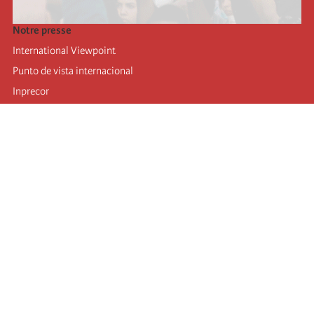
Notre presse
International Viewpoint
Punto de vista internacional
Inprecor
Facebook
Twitter
Mastodon
Telegram
L’Internationale
Dernier congrès de l’Internationale
Déclarations du bureau exécutif
Institut de formation (IIRE)
Jeunes
Auteurs
Vidéos