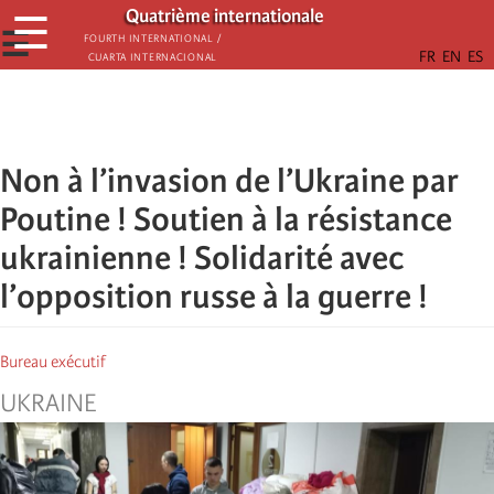
Aller
Quatrième internationale
☰
au
☰
Fourth International /
Cuarta Internacional
contenu
principal
Non à l’invasion de l’Ukraine par
Poutine ! Soutien à la résistance
ukrainienne ! Solidarité avec
l’opposition russe à la guerre !
Bureau exécutif
UKRAINE