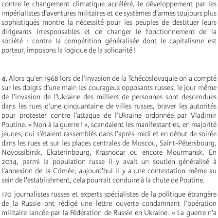
contre le changement climatique accéléré, le développement par les
impérialistes d’aventures militaires et de systèmes d’armes toujours plus
sophistiqués montre la nécessité pour les peuples de destituer leurs
dirigeants irresponsables et de changer le fonctionnement de la
société : contre la compétition généralisée dont le capitalisme est
porteur, imposons la logique de la solidarité !
4.
Alors qu’en 1968 lors de l’invasion de la Tchécoslovaquie on a compté
sur les doigts d’une main les courageux opposants russes, le jour même
de l’invasion de l’Ukraine des milliers de personnes sont descendues
dans les rues d’une cinquantaine de villes russes, braver les autorités
pour protester contre l’attaque de l’Ukraine ordonnée par Vladimir
Poutine. « Non à la guerre ! », scandaient les manifestant∙es, en majorité
jeunes, qui s’étaient rassemblés dans l’après-midi et en début de soirée
dans les rues et sur les places centrales de Moscou, Saint-Pétersbourg,
Novossibirsk, Ekaterinbourg, Krasnodar ou encore Mourmansk. En
2014, parmi la population russe il y avait un soutien généralisé à
l'annexion de la Crimée, aujourd'hui il y a une contestation même au
sein de l'establishment, cela pourrait conduire à la chute de Poutine.
170 journalistes russes et experts spécialistes de la politique étrangère
de la Russie ont rédigé une lettre ouverte condamnant l’opération
militaire lancée par la Fédération de Russie en Ukraine. « La guerre n’a