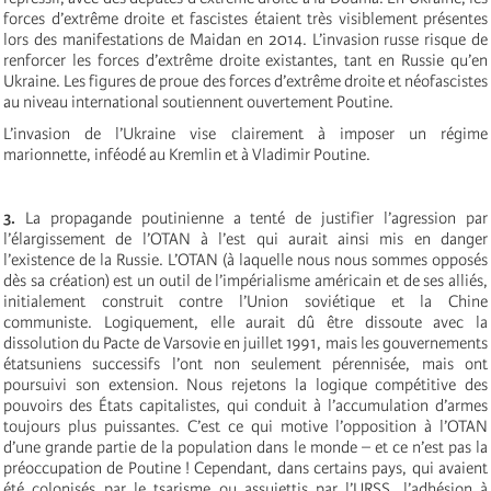
forces d’extrême droite et fascistes étaient très visiblement présentes
lors des manifestations de Maidan en 2014. L’invasion russe risque de
renforcer les forces d’extrême droite existantes, tant en Russie qu’en
Ukraine. Les figures de proue des forces d’extrême droite et néofascistes
au niveau international soutiennent ouvertement Poutine.
L’invasion de l’Ukraine vise clairement à imposer un
régime
marionnette
, inféodé au Kremlin et à Vladimir Poutine.
3.
La propagande poutinienne a tenté de justifier l’agression par
l’élargissement de l’OTAN à l’est qui aurait ainsi mis en danger
l’existence de la Russie. L’OTAN (à laquelle nous nous sommes opposés
dès sa création) est un outil de l’impérialisme américain et de ses alliés,
initialement construit contre l’Union soviétique et la Chine
communiste. Logiquement, elle aurait dû être dissoute avec la
dissolution du Pacte de Varsovie en juillet 1991, mais les gouvernements
étatsuniens successifs l’ont non seulement pérennisée, mais ont
poursuivi son extension. Nous rejetons la logique compétitive des
pouvoirs des États capitalistes, qui conduit à l’accumulation d’armes
toujours plus puissantes. C’est ce qui motive l’opposition à l’OTAN
d’une grande partie de la population dans le monde – et ce n’est pas la
préoccupation de Poutine ! Cependant, dans certains pays, qui avaient
été colonisés par le tsarisme ou assujettis par l’URSS, l’adhésion à