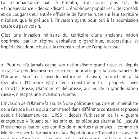
La reconnaissance par le Kremlin, trois jours plus tôt, de
« l’indépendance » des soi-disant « républiques populaires » de Donetsk
et de Lougansk et l’entrée officielle de l’armée russe sur leur territoire
n’étaient que le prélude à l’invasion ayant pour but à la soumission
totale du pays voisin.
C’est une invasion militaire du territoire d’une ancienne nation
opprimée, par un régime capitaliste oligarchique, autocratique et
impérialiste dont le but est la reconstruction de l’empire russe.
2.
Poutine n’a jamais caché son nationalisme grand-russe et, depuis
2014, il a pris des mesures concrètes pour attaquer la souveraineté de
l’Ukraine. Son récit pseudo-historique chauvin, reprochant à la
révolution d’Octobre 1917 d’avoir constitué « trois peuples slaves
distincts : Russe, Ukrainien et Biélorusse, au lieu de la grande nation
russe », n’est pas une invention récente.
L’invasion de l’Ukraine fait suite à une politique chauvine et impérialiste
de la Grande Russie qui a commencé dans différents contextes et phases
depuis l’éclatement de l’URSS : depuis l’utilisation de la « guerre
énergétique » (jouant sur les prix et les oléoducs alternatifs), jusqu’à
l’instrumentalisation des conflits de minorités nationales – comme en
Moldavie (avec la formation de la « République de Transnistrie » avec le
soutien de l’armée russe en 1990-91) et en Géorgie (avec la formation de