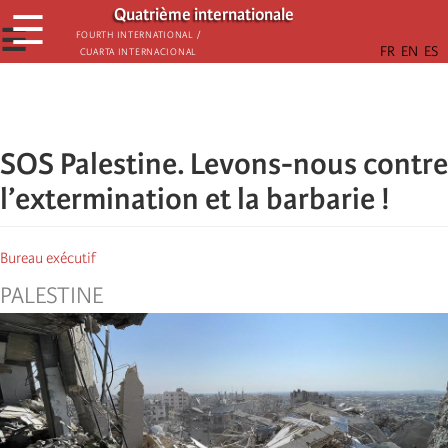
Skip
Quatrième internationale
☰
to
☰
Fourth International /
Cuarta Internacional
main
content
SOS Palestine. Levons-nous contre
l’extermination et la barbarie !
Bureau exécutif
PALESTINE