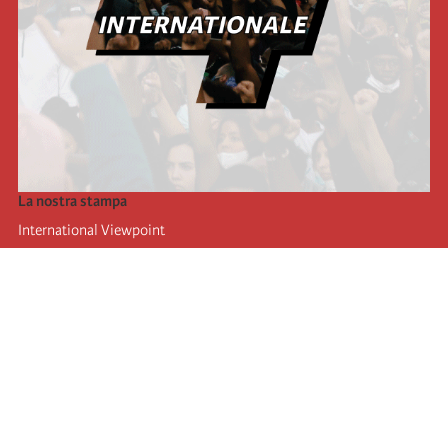
La nostra stampa
International Viewpoint
Punto de vista internacional
Inprecor
Facebook
Twitter
L’Internazionale
Ultimo congresso dell'internazionale
Dichiarazioni del bureau esecutivo