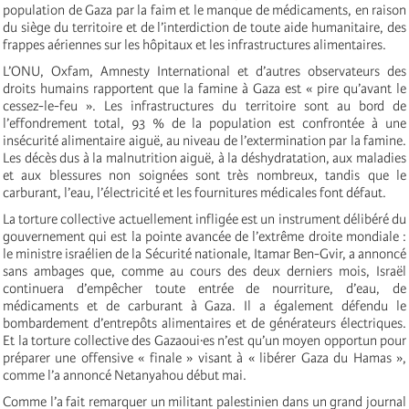
population de Gaza par la faim et le manque de médicaments, en raison
du siège du territoire et de l’interdiction de toute aide humanitaire, des
frappes aériennes sur les hôpitaux et les infrastructures alimentaires.
L’ONU, Oxfam, Amnesty International et d’autres observateurs des
droits humains rapportent que la famine à Gaza est « pire qu’avant le
cessez-le-feu ». Les infrastructures du territoire sont au bord de
l’effondrement total, 93 % de la population est confrontée à une
insécurité alimentaire aiguë, au niveau de l’extermination par la famine.
Les décès dus à la malnutrition aiguë, à la déshydratation, aux maladies
et aux blessures non soignées sont très nombreux, tandis que le
carburant, l’eau, l’électricité et les fournitures médicales font défaut.
La torture collective actuellement infligée est un instrument délibéré du
gouvernement qui est la pointe avancée de l’extrême droite mondiale :
le ministre israélien de la Sécurité nationale, Itamar Ben-Gvir, a annoncé
sans ambages que, comme au cours des deux derniers mois, Israël
continuera d’empêcher toute entrée de nourriture, d’eau, de
médicaments et de carburant à Gaza. Il a également défendu le
bombardement d’entrepôts alimentaires et de générateurs électriques.
Et la torture collective des Gazaoui·es n’est qu’un moyen opportun pour
préparer une offensive « finale » visant à « libérer Gaza du Hamas »,
comme l’a annoncé Netanyahou début mai.
Comme l’a fait remarquer un militant palestinien dans un grand journal