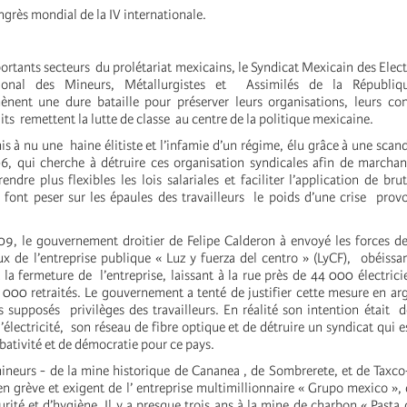
grès mondial de la IV internationale.
rtants secteurs du prolétariat mexicains, le Syndicat Mexicain des Elect
ional des Mineurs, Métallurgistes et Assimilés de la Républiq
nt une dure bataille pour préserver leurs organisations, leurs cont
its remettent la lutte de classe au centre de la politique mexicaine.
is à nu une haine élitiste et l’infamie d’un régime, élu grâce à une scan
6, qui cherche à détruire ces organisation syndicales afin de marchan
rendre plus flexibles les lois salariales et faciliter l’application de br
font peser sur les épaules des travailleurs le poids d’une crise pro
9, le gouvernement droitier de Felipe Calderon à envoyé les forces d
x de l’entreprise publique « Luz y fuerza del centro » (LyCF), obéissa
t la fermeture de l’entreprise, laissant à la rue près de 44 000 électrici
000 retraités. Le gouvernement a tenté de justifier cette mesure en a
les supposés privilèges des travailleurs. En réalité son intention était d
l’électricité, son réseau de fibre optique et de détruire un syndicat qui 
ativité et de démocratie pour ce pays.
mineurs - de la mine historique de Cananea , de Sombrerete, et de Taxc
en grève et exigent de l’ entreprise multimillionnaire « Grupo mexico »,
rité et d’hygiène. Il y a presque trois ans à la mine de charbon « Pasta