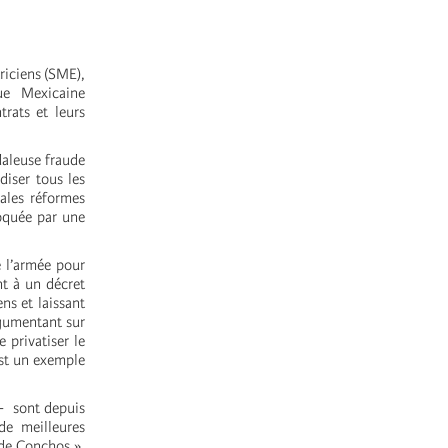
riciens (SME),
ue Mexicaine
rats et leurs
daleuse fraude
diser tous les
utales réformes
voquée par une
e l’armée pour
nt à un décret
ens et laissant
rgumentant sur
e privatiser le
est un exemple
o- sont depuis
 de meilleures
 de Conchos »,