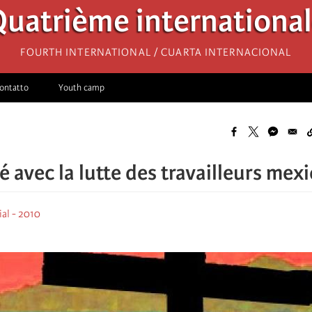
uatrième internationa
Fourth International / Cuarta Internacional
ontatto
Youth camp
é avec la lutte des travailleurs mexi
al - 2010