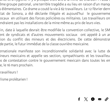
ême groupe patronal, une terrible tragédie a eu lieu en raison d’un man
s élémentaires. Ce drame a couté la vie à 62 travailleurs. Le 12 février dern
Etat de Sonora, a été déclarée illégale et aujourd’hui le gouverneme
ocaux en utilisant des forces policières ou militaires. Les travailleurs o
endraient pas les installations de la mine même au prix de leurs vies.
n, date à laquelle devrait être modifiée la convention collective, le SM
nt de syndicats et d’autres mouvements sociaux ont appelé à un arr
ution du conflit des mineurs et des électriciens. De cette démonstra
e partie, le futur immédiat de la classe ouvrière mexicaine.
rnationale manifeste son inconditionnelle solidarité avec la lutte de
ineurs mexicains et appelle ses section, sympathisants et les travailleu
ns de contestation contre le gouvernement mexicain dans toutes les e
 le 16 mars prochain.
ravailleurs !
lisme prolétarien !