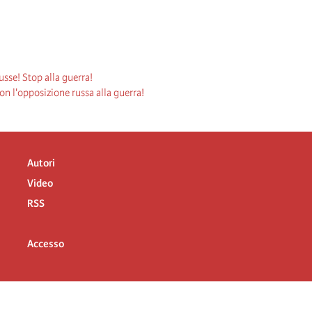
usse! Stop alla guerra!
con l'opposizione russa alla guerra!
Autori
Video
RSS
Accesso