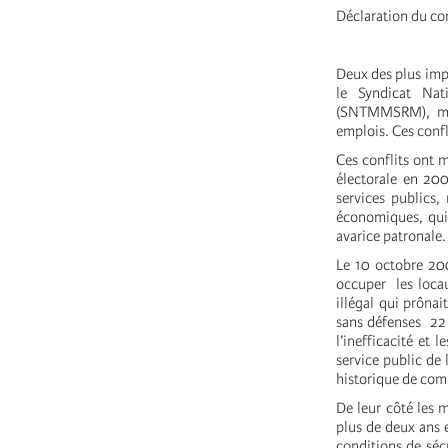
Déclaration du con
Deux des plus impo
le Syndicat Nat
(SNTMMSRM), mène
emplois. Ces confl
Ces conflits ont m
électorale en 200
services publics, 
économiques, qui 
avarice patronale.
Le 10 octobre 200
occuper les locau
illégal qui prônai
sans défenses 22 
l’inefficacité et 
service public de 
historique de comb
De leur côté les 
plus de deux ans 
conditions de sécu