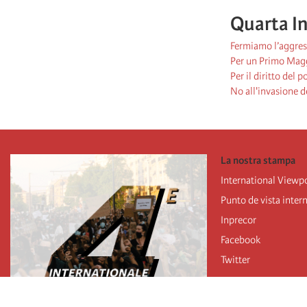
Quarta I
Fermiamo l’aggress
Per un Primo Maggi
Per il diritto del 
No all'invasione d
La nostra stampa
International Viewp
Punto de vista inter
Inprecor
Facebook
Twitter