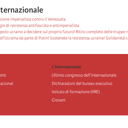
nternazionale
ione imperialista contro il Venezuela
o di resistenza antifascista e antimperialista
popolo ucraino a decidere sul proprio futuro! Ritiro completo delle truppe r
ell'Ucraina da parte di Putin! Sostenete la resistenza ucraina! Solidarietà 
L’Internazionale
oint
Ultimo congresso dell'internazionale
nacional
Dichiarazioni del bureau esecutivo
Istituto di formazione (IIRE)
Giovani