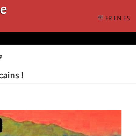
le
cains !