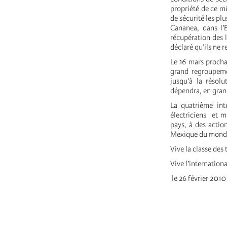
propriété de ce m
de sécurité les plu
Cananea, dans l’
récupération des l
déclaré qu’ils ne r
Le 16 mars prochai
grand regroupeme
jusqu’à la résol
dépendra, en grand
La quatrième inte
électriciens et m
pays, à des actio
Mexique du monde,
Vive la classe des t
Vive l’internationa
le 26 février 2010