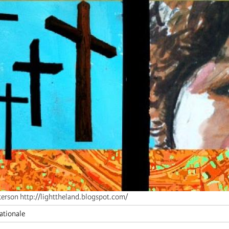
terson http://lighttheland.blogspot.com/
ationale