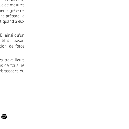
que de mesures
ier la grève de
nt prépare la
nt quand à eux
E, ainsi qu’un
êt du travail
tion de force
s travailleurs
rs de tous les
mbrassades du