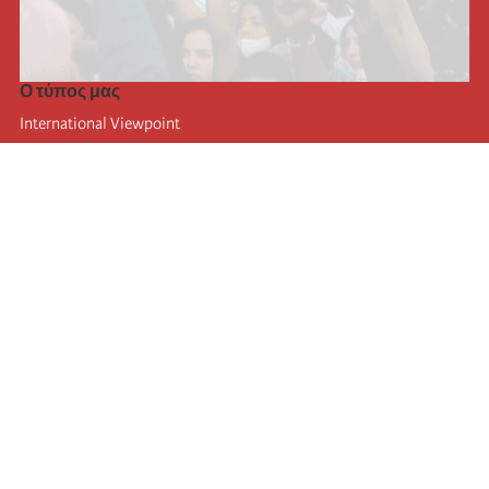
Ο τύπος μας
International Viewpoint
Punto de vista internacional
Inprecor
Facebook
Twitter
Η Διεθνής
Τελευταίο συνέδριο της Διεθνούς
Ανακοινώσεις του Εκτελεστικού Γραφείου
Μορφωτικό Ίδρυμα (IIRE)
Διεθνές κάμπινγκ
Συγγραφείς
Video
RSS