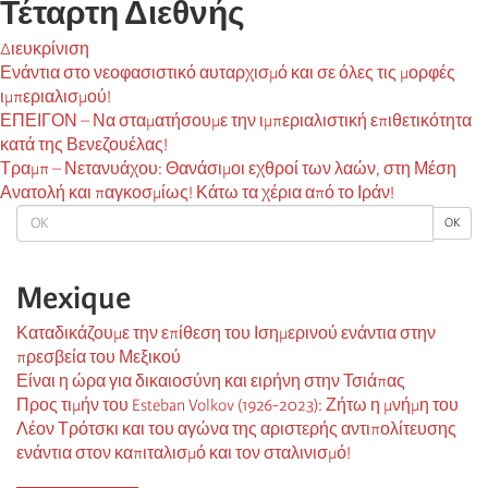
Τέταρτη Διεθνής
Διευκρίνιση
Ενάντια στο νεοφασιστικό αυταρχισμό και σε όλες τις μορφές
ιμπεριαλισμού!
ΕΠΕΙΓΟΝ – Να σταματήσουμε την ιμπεριαλιστική επιθετικότητα
κατά της Βενεζουέλας!
Τραμπ – Νετανυάχου: Θανάσιμοι εχθροί των λαών, στη Μέση
Ανατολή και παγκοσμίως! Κάτω τα χέρια από το Ιράν!
OK
OK
Mexique
Καταδικάζουμε την επίθεση του Ισημερινού ενάντια στην
πρεσβεία του Μεξικού
Είναι η ώρα για δικαιοσύνη και ειρήνη στην Τσιάπας
Προς τιμήν του Esteban Volkov (1926-2023): Ζήτω η μνήμη του
Λέον Τρότσκι και του αγώνα της αριστερής αντιπολίτευσης
ενάντια στον καπιταλισμό και τον σταλινισμό!