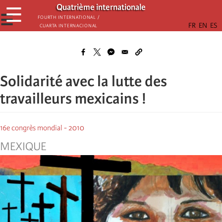
Παράκαμψη
Quatrième internationale
☰
προς
☰
Fourth International /
Cuarta Internacional
το
κυρίως
περιεχόμενο
Solidarité avec la lutte des
travailleurs mexicains !
16e congrès mondial - 2010
MEXIQUE