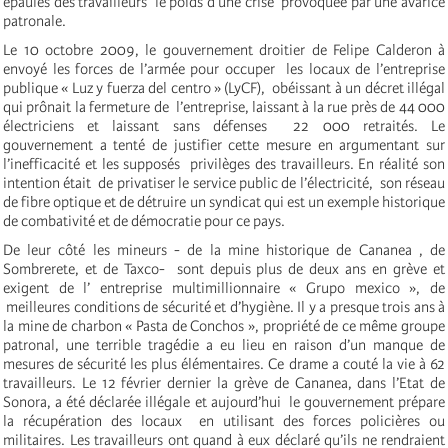
épaules des travailleurs le poids d’une crise provoquée par une avarice
patronale.
Le 10 octobre 2009, le gouvernement droitier de Felipe Calderon à
envoyé les forces de l’armée pour occuper les locaux de l’entreprise
publique « Luz y fuerza del centro » (LyCF), obéissant à un décret illégal
qui prônait la fermeture de l’entreprise, laissant à la rue près de 44 000
électriciens et laissant sans défenses 22 000 retraités. Le
gouvernement a tenté de justifier cette mesure en argumentant sur
l’inefficacité et les supposés privilèges des travailleurs. En réalité son
intention était de privatiser le service public de l’électricité, son réseau
de fibre optique et de détruire un syndicat qui est un exemple historique
de combativité et de démocratie pour ce pays.
De leur côté les mineurs - de la mine historique de Cananea , de
Sombrerete, et de Taxco- sont depuis plus de deux ans en grève et
exigent de l’ entreprise multimillionnaire « Grupo mexico », de
meilleures conditions de sécurité et d’hygiène. Il y a presque trois ans à
la mine de charbon « Pasta de Conchos », propriété de ce même groupe
patronal, une terrible tragédie a eu lieu en raison d’un manque de
mesures de sécurité les plus élémentaires. Ce drame a couté la vie à 62
travailleurs. Le 12 février dernier la grève de Cananea, dans l’Etat de
Sonora, a été déclarée illégale et aujourd’hui le gouvernement prépare
la récupération des locaux en utilisant des forces policières ou
militaires. Les travailleurs ont quand à eux déclaré qu’ils ne rendraient