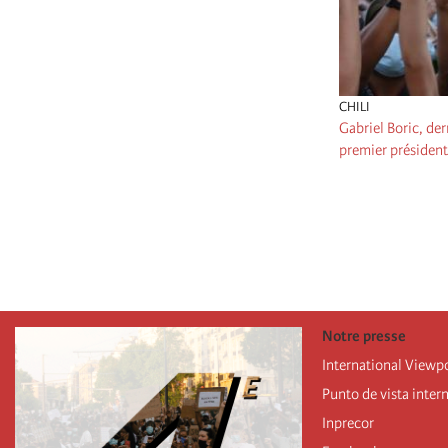
CHILI
Gabriel Boric, der
premier présiden
Pagination
Notre presse
International Viewp
Punto de vista inter
Inprecor