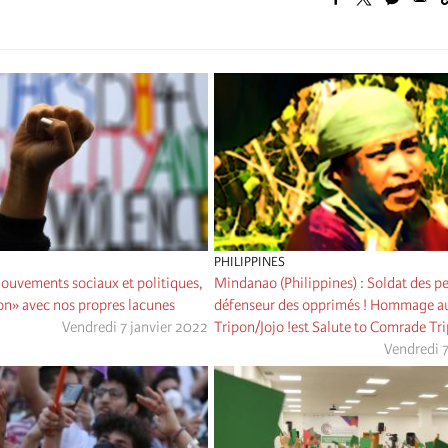
PHILIPPINES
ouvements sociaux et politiques,
Mindanao (Philippines) : Soldat des p
on» avec nos propres lacunes
défenseur des opprimés ! Hommage a
Vendredi 7 janvier 2022
Tripon/Jojo !est Salute to Comrade Tri
Vendredi 7