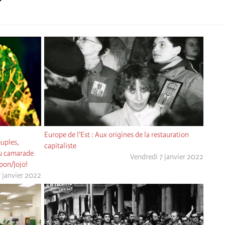
Europe de l’Est : Aux origines de la restauration
euples,
capitaliste
u camarade
Vendredi 7 janvier 2022
pon/Jojo!
 janvier 2022