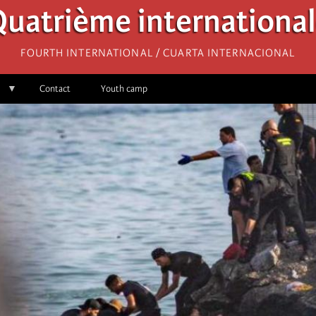
uatrième internationa
Fourth International / Cuarta Internacional
Contact
Youth camp