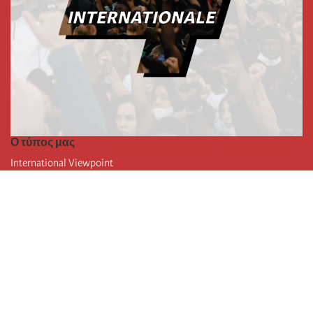
Ο τύπος μας
International Viewpoint
Punto de vista internacional
Inprecor
Facebook
Twitter
Η Διεθνής
Τελευταίο συνέδριο της Διεθνούς
Ανακοινώσεις του Εκτελεστικού Γραφείου