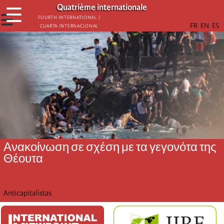
Παράκαμψη
Quatrième internationale
☰
προς
☰
Fourth International /
Cuarta Internacional
το
κυρίως
περιεχόμενο
Ανακοίνωση σε σχέση με τα γεγονότα της
Θέουτα
Anticapitalistas