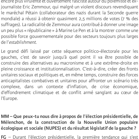
encore plus virulente et ouvertement fasciste autour du polémiste et ex-
journaliste Eric Zemmour, qui malgré un violent discours revendiquant
le maréchal Pétain (collaborateur des nazis durant la Seconde guerre
mondiale) a réussi à obtenir quasiment 2,5 millions de votes (7 % des
suffrages). La radicalité de Zemmour aura contribué à donner une image
un peu plus « républicaine » à Marine Le Pen et à la montrer comme une
possible force gouvernementale pour des secteurs toujours plus larges
de l’
establishment
.
Le grand défi laissé par cette séquence politico-électorale pour les
gauches, c’est de savoir jusqu’à quel point il va être possible de
construire des alternatives au macronisme et à une extrême-droite en
pleine croissance et institutionnalisation. C’est-à-dire, créer des fronts
unitaires sociaux et politiques et, en même temps, construire des forces
anticapitalistes combatives et unitaires pour affronter un scénario très
complexe, dans un contexte d’inflation, de crise économique,
d’effondrement climatique et de conflit armé sanglant au cœur de
l’Europe.
MM – Que peux-tu nous dire à propos de l’élection présidentielle, de
Mélenchon, de la construction de la Nouvelle Union populaire
écologique et sociale (NUPES) et du résultat législatif de la gauche ?
FG
– Durant l’élection présidentielle, la première tendance qui s’est