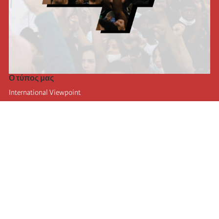
Ο τύπος μας
International Viewpoint
Punto de vista internacional
Inprecor
Facebook
Twitter
Η Διεθνής
Τελευταίο συνέδριο της Διεθνούς
Ανακοινώσεις του Εκτελεστικού Γραφείου
Μορφωτικό Ίδρυμα (IIRE)
Διεθνές κάμπινγκ