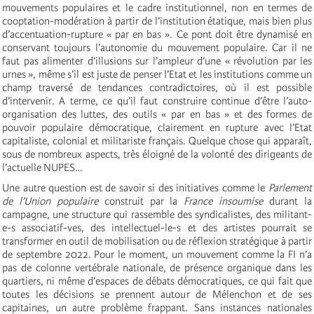
mouvements populaires et le cadre institutionnel, non en termes de
cooptation-modération à partir de l’institution étatique, mais bien plus
d’accentuation-rupture « par en bas ». Ce pont doit être dynamisé en
conservant toujours l’autonomie du mouvement populaire. Car il ne
faut pas alimenter d’illusions sur l’ampleur d’une « révolution par les
urnes », même s’il est juste de penser l’Etat et les institutions comme un
champ traversé de tendances contradictoires, où il est possible
d’intervenir. A terme, ce qu’il faut construire continue d’être l’auto-
organisation des luttes, des outils « par en bas » et des formes de
pouvoir populaire démocratique, clairement en rupture avec l’Etat
capitaliste, colonial et militariste français. Quelque chose qui apparaît,
sous de nombreux aspects, très éloigné de la volonté des dirigeants de
l’actuelle NUPES…
Une autre question est de savoir si des initiatives comme le
Parlement
de l’Union
populaire
construit par la
France insoumise
durant la
campagne, une structure qui rassemble des syndicalistes, des militant-
e-s associatif-ves, des intellectuel-le-s et des artistes pourrait se
transformer en outil de mobilisation ou de réflexion stratégique à partir
de septembre 2022. Pour le moment, un mouvement comme la FI n’a
pas de colonne vertébrale nationale, de présence organique dans les
quartiers, ni même d’espaces de débats démocratiques, ce qui fait que
toutes les décisions se prennent autour de Mélenchon et de ses
capitaines, un autre problème frappant. Sans instances nationales