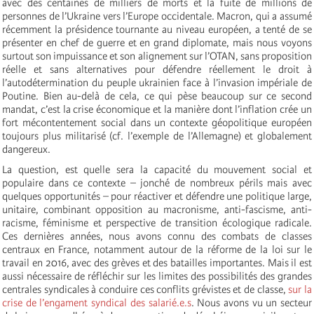
avec des centaines de milliers de morts et la fuite de millions de
personnes de l’Ukraine vers l’Europe occidentale. Macron, qui a assumé
récemment la présidence tournante au niveau européen, a tenté de se
présenter en chef de guerre et en grand diplomate, mais nous voyons
surtout son impuissance et son alignement sur l’OTAN, sans proposition
réelle et sans alternatives pour défendre réellement le droit à
l’autodétermination du peuple ukrainien face à l’invasion impériale de
Poutine. Bien au-delà de cela, ce qui pèse beaucoup sur ce second
mandat, c’est la crise économique et la manière dont l’inflation crée un
fort mécontentement social dans un contexte géopolitique européen
toujours plus militarisé (cf. l’exemple de l’Allemagne) et globalement
dangereux.
La question, est quelle sera la capacité du mouvement social et
populaire dans ce contexte – jonché de nombreux périls mais avec
quelques opportunités – pour réactiver et défendre une politique large,
unitaire, combinant opposition au macronisme, anti-fascisme, anti-
racisme, féminisme et perspective de transition écologique radicale.
Ces dernières années, nous avons connu des combats de classes
centraux en France, notamment autour de la réforme de la loi sur le
travail en 2016, avec des grèves et des batailles importantes. Mais il est
aussi nécessaire de réfléchir sur les limites des possibilités des grandes
centrales syndicales à conduire ces conflits grévistes et de classe,
sur la
crise de l’engament syndical des salarié.e.s
. Nous avons vu un secteur