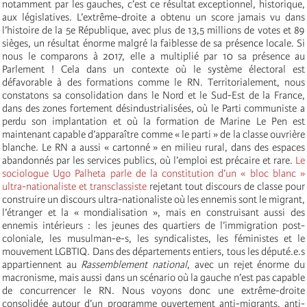
notamment par les gauches, c’est ce résultat exceptionnel, historique,
aux législatives. L’extrême-droite a obtenu un score jamais vu dans
l’histoire de la 5e République, avec plus de 13,5 millions de votes et 89
sièges, un résultat énorme malgré la faiblesse de sa présence locale. Si
nous le comparons à 2017, elle a multiplié par 10 sa présence au
Parlement ! Cela dans un contexte où le système électoral est
défavorable à des formations comme le RN. Territorialement, nous
constatons sa consolidation dans le Nord et le Sud-Est de la France,
dans des zones fortement désindustrialisées, où le Parti communiste a
perdu son implantation et où la formation de Marine Le Pen est
maintenant capable d’apparaître comme « le parti » de la classe ouvrière
blanche. Le RN a aussi « cartonné » en milieu rural, dans des espaces
abandonnés par les services publics, où l’emploi est précaire et rare.
Le
sociologue Ugo Palheta parle de la constitution d’un « bloc blanc »
ultra-nationaliste et transclassiste
rejetant tout discours de classe pour
construire un discours ultra-nationaliste où les ennemis sont le migrant,
l’étranger et la « mondialisation », mais en construisant aussi des
ennemis intérieurs : les jeunes des quartiers de l’immigration post-
coloniale, les musulman-e-s, les syndicalistes, les féministes et le
mouvement LGBTIQ. Dans des départements entiers, tous les député.e.s
appartiennent au
Rassemblement national
, avec un rejet énorme du
macronisme, mais aussi dans un scénario où la gauche n’est pas capable
de concurrencer le RN. Nous voyons donc une extrême-droite
consolidée autour d’un programme ouvertement anti-migrants, anti-