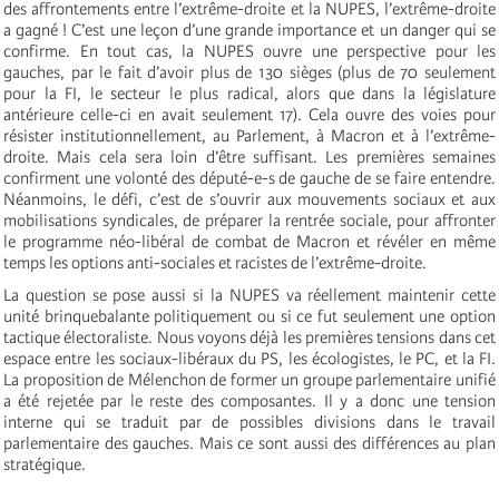
des affrontements entre l’extrême-droite et la NUPES, l’extrême-droite
a gagné ! C’est une leçon d’une grande importance et un danger qui se
confirme. En tout cas, la NUPES ouvre une perspective pour les
gauches, par le fait d’avoir plus de 130 sièges (plus de 70 seulement
pour la FI, le secteur le plus radical, alors que dans la législature
antérieure celle-ci en avait seulement 17). Cela ouvre des voies pour
résister institutionnellement, au Parlement, à Macron et à l’extrême-
droite. Mais cela sera loin d’être suffisant. Les premières semaines
confirment une volonté des député-e-s de gauche de se faire entendre.
Néanmoins, le défi, c’est de s’ouvrir aux mouvements sociaux et aux
mobilisations syndicales, de préparer la rentrée sociale, pour affronter
le programme néo-libéral de combat de Macron et révéler en même
temps les options anti-sociales et racistes de l’extrême-droite.
La question se pose aussi si la NUPES va réellement maintenir cette
unité brinquebalante politiquement ou si ce fut seulement une option
tactique électoraliste. Nous voyons déjà les premières tensions dans cet
espace entre les sociaux-libéraux du PS, les écologistes, le PC, et la FI.
La proposition de Mélenchon de former un groupe parlementaire unifié
a été rejetée par le reste des composantes. Il y a donc une tension
interne qui se traduit par de possibles divisions dans le travail
parlementaire des gauches. Mais ce sont aussi des différences au plan
stratégique.