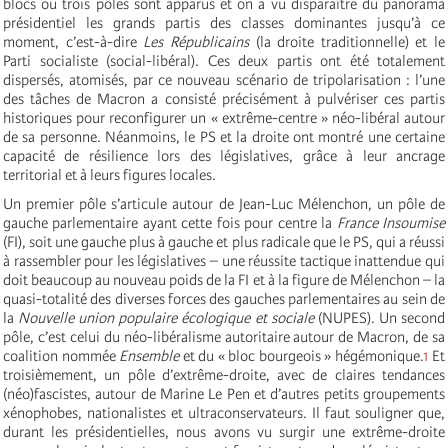
blocs ou trois pôles sont apparus et on a vu disparaître du panorama
présidentiel les grands partis des classes dominantes jusqu’à ce
moment, c’est-à-dire
Les
Républicains
(la droite traditionnelle) et le
Parti socialiste (social-libéral). Ces deux partis ont été totalement
dispersés, atomisés, par ce nouveau scénario de tripolarisation : l’une
des tâches de Macron a consisté précisément à pulvériser ces partis
historiques pour reconfigurer un « extrême-centre » néo-libéral autour
de sa personne. Néanmoins, le PS et la droite ont montré une certaine
capacité de résilience lors des législatives, grâce à leur ancrage
territorial et à leurs figures locales.
Un premier pôle s’articule autour de Jean-Luc Mélenchon, un pôle de
gauche parlementaire ayant cette fois pour centre la
France Insoumise
(FI), soit une gauche plus à gauche et plus radicale que le PS, qui a réussi
à rassembler pour les législatives – une réussite tactique inattendue qui
doit beaucoup au nouveau poids de la FI et à la figure de Mélenchon – la
quasi-totalité des diverses forces des gauches parlementaires au sein de
la
Nouvelle union populaire écologique et
sociale
(NUPES). Un second
pôle, c’est celui du néo-libéralisme autoritaire autour de Macron, de sa
coalition nommée
Ensemble
et du « bloc bourgeois » hégémonique.
1
Et
troisièmement, un pôle d’extrême-droite, avec de claires tendances
(néo)fascistes, autour de Marine Le Pen et d’autres petits groupements
xénophobes, nationalistes et ultraconservateurs. Il faut souligner que,
durant les présidentielles, nous avons vu surgir une extrême-droite