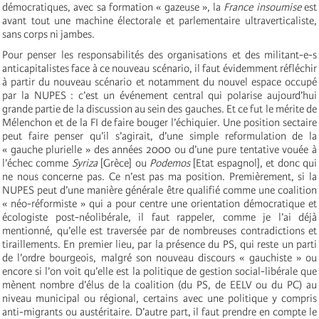
démocratiques, avec sa formation « gazeuse », la
France insoumise
est
avant tout une machine électorale et parlementaire ultraverticaliste,
sans corps ni jambes.
Pour penser les responsabilités des organisations et des militant-e-s
anticapitalistes face à ce nouveau scénario, il faut évidemment réfléchir
à partir du nouveau scénario et notamment du nouvel espace occupé
par la NUPES : c’est un événement central qui polarise aujourd’hui
grande partie de la discussion au sein des gauches. Et ce fut le mérite de
Mélenchon et de la FI de faire bouger l’échiquier. Une position sectaire
peut faire penser qu’il s’agirait, d’une simple reformulation de la
« gauche plurielle » des années 2000 ou d’une pure tentative vouée à
l’échec comme
Syriza
[Grèce] ou
Podemos
[Etat espagnol], et donc qui
ne nous concerne pas. Ce n’est pas ma position. Premièrement, si la
NUPES peut d’une manière générale être qualifié comme une coalition
« néo-réformiste » qui a pour centre une orientation démocratique et
écologiste post-néolibérale, il faut rappeler, comme je l’ai déjà
mentionné, qu’elle est traversée par de nombreuses contradictions et
tiraillements. En premier lieu, par la présence du PS, qui reste un parti
de l’ordre bourgeois, malgré son nouveau discours « gauchiste » ou
encore si l’on voit qu’elle est la politique de gestion social-libérale que
mènent nombre d’élus de la coalition (du PS, de EELV ou du PC) au
niveau municipal ou régional, certains avec une politique y compris
anti-migrants ou austéritaire. D’autre part, il faut prendre en compte le