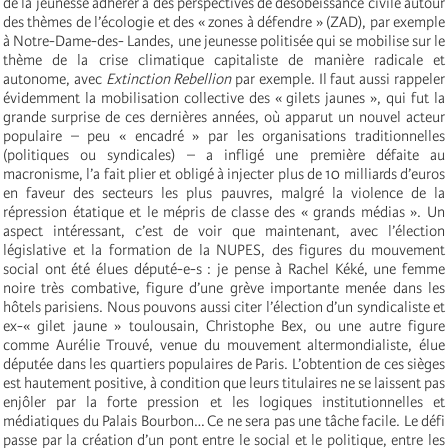
de la jeunesse adhérer à des perspectives de désobéissance civile autour
des thèmes de l’écologie et des « zones à défendre » (ZAD), par exemple
à Notre-Dame-des- Landes, une jeunesse politisée qui se mobilise sur le
thème de la crise climatique capitaliste de manière radicale et
autonome, avec
Extinction Rebellion
par exemple. Il faut aussi rappeler
évidemment la mobilisation collective des « gilets jaunes », qui fut la
grande surprise de ces dernières années, où apparut un nouvel acteur
populaire – peu « encadré » par les organisations traditionnelles
(politiques ou syndicales) – a infligé une première défaite au
macronisme, l’a fait plier et obligé à injecter plus de 10 milliards d’euros
en faveur des secteurs les plus pauvres, malgré la violence de la
répression étatique et le mépris de classe des « grands médias ». Un
aspect intéressant, c’est de voir que maintenant, avec l’élection
législative et la formation de la NUPES, des figures du mouvement
social ont été élues député-e-s : je pense à Rachel Kéké, une femme
noire très combative, figure d’une grève importante menée dans les
hôtels parisiens. Nous pouvons aussi citer l’élection d’un syndicaliste et
ex-« gilet jaune » toulousain, Christophe Bex, ou une autre figure
comme Aurélie Trouvé, venue du mouvement altermondialiste, élue
députée dans les quartiers populaires de Paris. L’obtention de ces sièges
est hautement positive, à condition que leurs titulaires ne se laissent pas
enjôler par la forte pression et les logiques institutionnelles et
médiatiques du Palais Bourbon… Ce ne sera pas une tâche facile. Le défi
passe par la création d’un pont entre le social et le politique, entre les