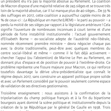
un président élu n’a pas la majorité absolue au Parlement. La coalition
de Macron dispose d’une majorité relative de 245 sièges et se trouve très
loin de la majorité absolue, car il lui manque plus de 40 sièges… De 33 %
des suffrages en 2017, cette coalition a aujourd’hui captée moins de 26
% de ceux-ci :
La République en marche
(LREM) – le parti au pouvoir – a
perdu la moitié de ses sièges par rapport à la législature antérieure ! Cela
signifie l’ouverture de nombreuses inconnues à court terme et d’une
période de forte instabilité institutionnelle : l’actuel gouvernement
d’Elisabeth Borne – ex-socialiste adepte de l’austérité néo-libérale,
nommée récemment première ministre – devra négocier chaque pas
avec la droite traditionnelle, peut-être avec quelques membres du
centre social-libéral et même – comme il le fait déjà activement –
chercher l’appui (ou l’abstention) de Marine Le Pen au Parlement, en
donnant plus d’espace et de position de pouvoir à l’extrême-droite. Ce
problème représente une fissure majeure pour Macron, ce qui renforce
toutefois davantage la dérive ultra-présidentialiste que connaît le
régime depuis 2017, sans construire un appareil politique propre solide
et avec un Parlement considéré par le pouvoir seulement comme espace
de validation de ses directives gestionnaires.
Troisième enseignement : nous assistons à la confirmation de la
tripolarisation du champ politique français et à la fin du bipartisme
bourgeois ayant dominé la scène politique et institutionnelle depuis la
création de la 5e République par le général De Gaulle en 1958. Trois