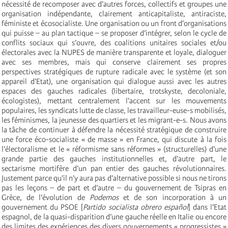
nécessité de recomposer avec d’autres forces, collectifs et groupes une
organisation indépendante, clairement anticapitaliste, antiraciste,
féministe et écosocialiste. Une organisation ou un front d’organisations
qui puisse – au plan tactique – se proposer d’intégrer, selon le cycle de
conflits sociaux qui s’ouvre, des coalitions unitaires sociales et/ou
électorales avec la NUPES de manière transparente et loyale, dialoguer
avec ses membres, mais qui conserve clairement ses propres
perspectives stratégiques de rupture radicale avec le système (et son
appareil d’Etat), une organisation qui dialogue aussi avec les autres
espaces des gauches radicales (libertaire, trotskyste, decoloniale,
écologistes), mettant centralement l’accent sur les mouvements
populaires, les syndicats lutte de classe, les travailleur-euse-s mobilisés,
les féminismes, la jeunesse des quartiers et les migrant-e-s. Nous avons
la tâche de continuer à défendre la nécessité stratégique de construire
une force éco-socialiste « de masse » en France, qui discute à la fois
l’électoralisme et le « réformisme sans réformes » (structurelles) d’une
grande partie des gauches institutionnelles et, d’autre part, le
sectarisme mortifère d’un pan entier des gauches révolutionnaires.
Justement parce qu’il n’y aura pas d’alternative possible si nous ne tirons
pas les leçons – de part et d’autre – du gouvernement de Tsipras en
Grèce, de l’évolution de
Podemos
et de son incorporation à un
gouvernement du PSOE [
Partido socialista obrero español
] dans l’Etat
espagnol, de la quasi-disparition d’une gauche réelle en Italie ou encore
des limites des expériences des divers gouvernements « progressistes »