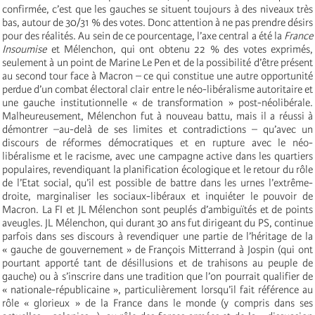
confirmée, c’est que les gauches se situent toujours à des niveaux très
bas, autour de 30/31 % des votes. Donc attention à ne pas prendre désirs
pour des réalités. Au sein de ce pourcentage, l’axe central a été la
France
Insoumise
et Mélenchon, qui ont obtenu 22 % des votes exprimés,
seulement à un point de Marine Le Pen et de la possibilité d’être présent
au second tour face à Macron – ce qui constitue une autre opportunité
perdue d’un combat électoral clair entre le néo-libéralisme autoritaire et
une gauche institutionnelle « de transformation » post-néolibérale.
Malheureusement, Mélenchon fut à nouveau battu, mais il a réussi à
démontrer –au-delà de ses limites et contradictions – qu’avec un
discours de réformes démocratiques et en rupture avec le néo-
libéralisme et le racisme, avec une campagne active dans les quartiers
populaires, revendiquant la planification écologique et le retour du rôle
de l’Etat social, qu’il est possible de battre dans les urnes l’extrême-
droite, marginaliser les sociaux-libéraux et inquiéter le pouvoir de
Macron. La FI et JL Mélenchon sont peuplés d’ambiguïtés et de points
aveugles. JL Mélenchon, qui durant 30 ans fut dirigeant du PS, continue
parfois dans ses discours à revendiquer une partie de l’héritage de la
« gauche de gouvernement » de François Mitterrand à Jospin (qui ont
pourtant apporté tant de désillusions et de trahisons au peuple de
gauche) ou à s’inscrire dans une tradition que l’on pourrait qualifier de
« nationale-républicaine », particulièrement lorsqu’il fait référence au
rôle « glorieux » de la France dans le monde (y compris dans ses