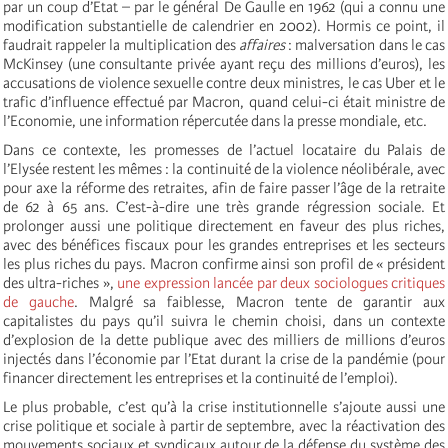
par un coup d’Etat – par le général De Gaulle en 1962 (qui a connu une
modification substantielle de calendrier en 2002). Hormis ce point, il
faudrait rappeler la multiplication des
affaires
: malversation dans le cas
McKinsey (une consultante privée ayant reçu des millions d’euros), les
accusations de violence sexuelle contre deux ministres, le cas Uber et le
trafic d’influence effectué par Macron, quand celui-ci était ministre de
l’Economie, une information répercutée dans la presse mondiale, etc.
Dans ce contexte, les promesses de l’actuel locataire du Palais de
l’Elysée restent les mêmes : la continuité de la violence néolibérale, avec
pour axe la réforme des retraites, afin de faire passer l’âge de la retraite
de 62 à 65 ans. C’est-à-dire une très grande régression sociale. Et
prolonger aussi une politique directement en faveur des plus riches,
avec des bénéfices fiscaux pour les grandes entreprises et les secteurs
les plus riches du pays. Macron confirme ainsi son profil de « président
des ultra-riches »,
une expression lancée par deux sociologues critiques
de gauche
. Malgré sa faiblesse, Macron tente de garantir aux
capitalistes du pays qu’il suivra le chemin choisi, dans un contexte
d’explosion de la dette publique avec des milliers de millions d’euros
injectés dans l’économie par l’Etat durant la crise de la pandémie (pour
financer directement les entreprises et la continuité de l’emploi).
Le plus probable, c’est qu’à la crise institutionnelle s’ajoute aussi une
crise politique et sociale à partir de septembre, avec la réactivation des
mouvements sociaux et syndicaux autour de la défense du système des