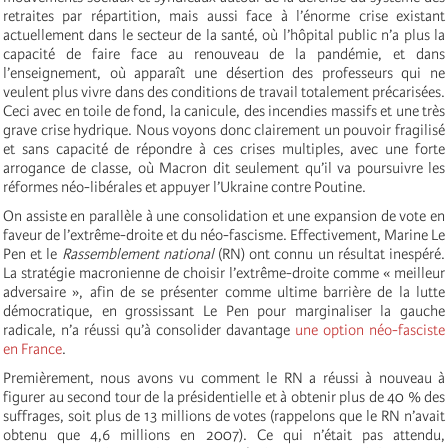
retraites par répartition, mais aussi face à l’énorme crise existant
actuellement dans le secteur de la santé, où l’hôpital public n’a plus la
capacité de faire face au renouveau de la pandémie, et dans
l’enseignement, où apparaît une désertion des professeurs qui ne
veulent plus vivre dans des conditions de travail totalement précarisées.
Ceci avec en toile de fond, la canicule, des incendies massifs et une très
grave crise hydrique. Nous voyons donc clairement un pouvoir fragilisé
et sans capacité de répondre à ces crises multiples, avec une forte
arrogance de classe, où Macron dit seulement qu’il va poursuivre les
réformes néo-libérales et appuyer l’Ukraine contre Poutine.
On assiste en parallèle à une consolidation et une expansion de vote en
faveur de l’extrême-droite et du néo-fascisme. Effectivement, Marine Le
Pen et le
Rassemblement national
(RN) ont connu un résultat inespéré.
La stratégie macronienne de choisir l’extrême-droite comme « meilleur
adversaire », afin de se présenter comme ultime barrière de la lutte
démocratique, en grossissant Le Pen pour marginaliser la gauche
radicale, n’a réussi qu’à consolider davantage
une option néo-fasciste
en France
.
Premièrement, nous avons vu comment le RN a réussi à nouveau à
figurer au second tour de la présidentielle et à obtenir plus de 40 % des
suffrages, soit plus de 13 millions de votes (rappelons que le RN n’avait
obtenu que 4,6 millions en 2007). Ce qui n’était pas attendu,