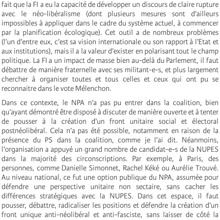
fait que la FI a eu la capacité de développer un discours de claire rupture
avec le néo-libéralisme (dont plusieurs mesures sont d’ailleurs
impossibles à appliquer dans le cadre du système actuel, à commencer
par la planification écologique). Cet outil a de nombreux problèmes
(l’un d’entre eux, c’est sa vision internationale ou son rapport à l’Etat et
aux institutions), mais il a la valeur d’exister en polarisant tout le champ
politique. La FI a un impact de masse bien au-delà du Parlement, il faut
débattre de manière fraternelle avec ses militant-e-s, et plus largement
chercher à organiser toutes et tous celles et ceux qui ont pu se
reconnaitre dans le vote Mélenchon.
Dans ce contexte, le NPA n’a pas pu entrer dans la coalition, bien
qu’ayant démontré être disposé à discuter de manière ouverte et à tenter
de pousser à la création d’un front unitaire social et électoral
postnéolibéral. Cela n’a pas été possible, notamment en raison de la
présence du PS dans la coalition, comme je l’ai dit. Néanmoins,
l’organisation a appuyé un grand nombre de candidat-e-s de la NUPES
dans la majorité des circonscriptions. Par exemple, à Paris, des
personnes, comme Danielle Simonnet, Rachel Kéké ou Aurélie Trouvé.
Au niveau national, ce fut une option publique du NPA, assumée pour
défendre une perspective unitaire non sectaire, sans cacher les
différences stratégiques avec la NUPES. Dans cet espace, il faut
pousser, débattre, radicaliser les positions et défendre la création d’un
front unique anti-néolibéral et anti-fasciste, sans laisser de côté la