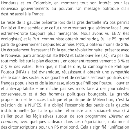
Honduras et en Colombie, en montrant tout son intérêt pour les
nouveaux gouvernements au pouvoir. Un message politique clair
destiné aussi à la France.
Le reste de la gauche présente lors de la présidentielle n’a pas permis
l’unité et il me semble que ce fut une erreur tactique sérieuse face à une
extrême-droite toujours plus menaçante. Nous avons vu EELV (les
écologistes) et le Parti communiste obtenir moins de 5 %. Le PS, grand
parti de gouvernement depuis les années 1970, a obtenu moins de 2 %.
Un écroulement fracassant ! Et la gauche révolutionnaire, présente avec
le Nouveau parti anticapitaliste (NPA) et Lutte ouvrière (LO), n’a pas du
tout mobilisé sur le plan électoral, en obtenant respectivement 0,8 % et
0,5 % des votes… Bien que, il faut le dire, la campagne de Philippe
Poutou (NPA) a été dynamique, réussissant à obtenir une sympathie
réelle dans des secteurs de gauche et de certains secteurs politisés des
franges populaires et de la jeunesse, alors que Philippe Poutou – ouvrier
et anti-capitaliste – ne mâche pas ses mots face à des journalistes
conservateurs et à des hommes politiques bourgeois. La grande
proposition et le succès tactique et politique de Mélenchon, c’est la
création de la NUPES. Il a obligé l’ensemble des partis de la gauche
institutionnelle (de l’aile gauche réformiste aux sociaux-libéraux) à
s’allier pour les législatives autour de son programme
L’Avenir en
commun
, avec quelques cadeaux dans ces négociations, notamment
des circonscriptions pour un PS moribond. Cela a signifié l’unification