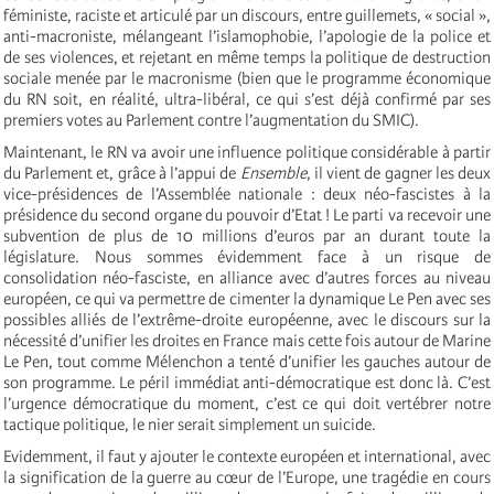
féministe, raciste et articulé par un discours, entre guillemets, « social »,
anti-macroniste, mélangeant l’islamophobie, l’apologie de la police et
de ses violences, et rejetant en même temps la politique de destruction
sociale menée par le macronisme (bien que le programme économique
du RN soit, en réalité, ultra-libéral, ce qui s’est déjà confirmé par ses
premiers votes au Parlement contre l’augmentation du SMIC).
Maintenant, le RN va avoir une influence politique considérable à partir
du Parlement et, grâce à l’appui de
Ensemble
, il vient de gagner les deux
vice-présidences de l’Assemblée nationale : deux néo-fascistes à la
présidence du second organe du pouvoir d’Etat ! Le parti va recevoir une
subvention de plus de 10 millions d’euros par an durant toute la
législature. Nous sommes évidemment face à un risque de
consolidation néo-fasciste, en alliance avec d’autres forces au niveau
européen, ce qui va permettre de cimenter la dynamique Le Pen avec ses
possibles alliés de l’extrême-droite européenne, avec le discours sur la
nécessité d’unifier les droites en France mais cette fois autour de Marine
Le Pen, tout comme Mélenchon a tenté d’unifier les gauches autour de
son programme. Le péril immédiat anti-démocratique est donc là. C’est
l’urgence démocratique du moment, c’est ce qui doit vertébrer notre
tactique politique, le nier serait simplement un suicide.
Evidemment, il faut y ajouter le contexte européen et international, avec
la signification de la guerre au cœur de l’Europe, une tragédie en cours