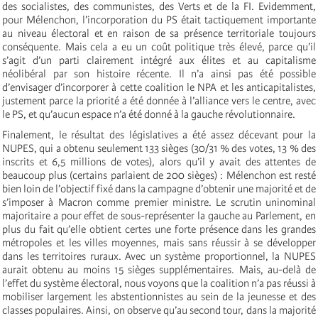
des socialistes, des communistes, des Verts et de la FI. Evidemment,
pour Mélenchon, l’incorporation du PS était tactiquement importante
au niveau électoral et en raison de sa présence territoriale toujours
conséquente. Mais cela a eu un coût politique très élevé, parce qu’il
s’agit d’un parti clairement intégré aux élites et au capitalisme
néolibéral par son histoire récente. Il n’a ainsi pas été possible
d’envisager d’incorporer à cette coalition le NPA et les anticapitalistes,
justement parce la priorité a été donnée à l’alliance vers le centre, avec
le PS, et qu’aucun espace n’a été donné à la gauche révolutionnaire.
Finalement, le résultat des législatives a été assez décevant pour la
NUPES, qui a obtenu seulement 133 sièges (30/31 % des votes, 13 % des
inscrits et 6,5 millions de votes), alors qu’il y avait des attentes de
beaucoup plus (certains parlaient de 200 sièges) : Mélenchon est resté
bien loin de l’objectif fixé dans la campagne d’obtenir une majorité et de
s’imposer à Macron comme premier ministre. Le scrutin uninominal
majoritaire a pour effet de sous-représenter la gauche au Parlement, en
plus du fait qu’elle obtient certes une forte présence dans les grandes
métropoles et les villes moyennes, mais sans réussir à se développer
dans les territoires ruraux. Avec un système proportionnel, la NUPES
aurait obtenu au moins 15 sièges supplémentaires. Mais, au-delà de
l’effet du système électoral, nous voyons que la coalition n’a pas réussi à
mobiliser largement les abstentionnistes au sein de la jeunesse et des
classes populaires. Ainsi, on observe qu’au second tour, dans la majorité