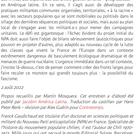
en Amérique latine. En ce sens, il s’agit aussi de développer des
pratiques militantes communes organisées, territoriales, « à la racine »
avec les secteurs populaires qui se sont mobilisées ou politisés dans le
sillage des dernières séquences politiques et sociales, mais aussi au plan
local de s’engager avec les militant.e.s pour mener des campagnes
unitaires. Le défi est gigantesque : l’échec évident du projet initial du
NPA doit aussi faire l’objet de bilans sérieusement (auto)critiques pour
pouvoir en projeter d’autres, plus adaptés au nouveau cycle de la lutte
des classes que vivent la France et l’Europe dans un contexte
extrêmement dangereux de basculement écologique dramatique et de
menaces de guerre nucléaire. L’urgence immédiate dans un tel contexte,
j’insiste là-dessus, c’est de penser comment créer des fronts larges pour
faire reculer ce monstre qui grandit toujours plus : la possibilité du
fascisme.
2 août 2022
Propos recueillis par Martín Mosquera. Cet entretien a d’abord été
publié par
Jacobin América Latina
.
Traduction du castillan par Hans
Peter Renk – révision par Alex Guérin pour
Contretemps
.
Franck Gaudichaud est titulaire d'un doctorat en sciences politiques et
militant du Nouveau Parti anticapitaliste (NPA) en France. Spécialiste de
l'histoire du mouvement populaire chilien, il est l'auteur de Chili 1970-
1973. Mille jours qui ont secoué le monde (Editorial Sylone, Barcelone,