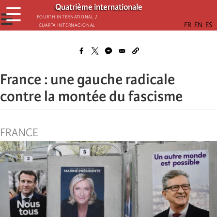
Παράκαμψη
Quatrième internationale
☰
προς
☰
Fourth International /
Cuarta Internacional
το
κυρίως
περιεχόμενο
France : une gauche radicale
contre la montée du fascisme
FRANCE