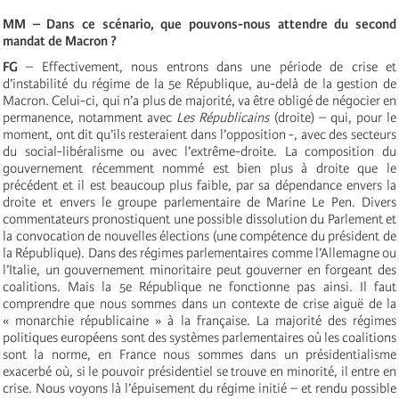
MM – Dans ce scénario, que pouvons-nous attendre du second
mandat de Macron ?
FG
– Effectivement, nous entrons dans une période de crise et
d’instabilité du régime de la 5e République, au-delà de la gestion de
Macron. Celui-ci, qui n’a plus de majorité, va être obligé de négocier en
permanence, notamment avec
Les
Républicains
(droite) – qui, pour le
moment, ont dit qu’ils resteraient dans l’opposition -, avec des secteurs
du social-libéralisme ou avec l’extrême-droite. La composition du
gouvernement récemment nommé est bien plus à droite que le
précédent et il est beaucoup plus faible, par sa dépendance envers la
droite et envers le groupe parlementaire de Marine Le Pen. Divers
commentateurs pronostiquent une possible dissolution du Parlement et
la convocation de nouvelles élections (une compétence du président de
la République). Dans des régimes parlementaires comme l’Allemagne ou
l’Italie, un gouvernement minoritaire peut gouverner en forgeant des
coalitions. Mais la 5e République ne fonctionne pas ainsi. Il faut
comprendre que nous sommes dans un contexte de crise aiguë de la
« monarchie républicaine » à la française. La majorité des régimes
politiques européens sont des systèmes parlementaires où les coalitions
sont la norme, en France nous sommes dans un présidentialisme
exacerbé où, si le pouvoir présidentiel se trouve en minorité, il entre en
crise. Nous voyons là l’épuisement du régime initié – et rendu possible