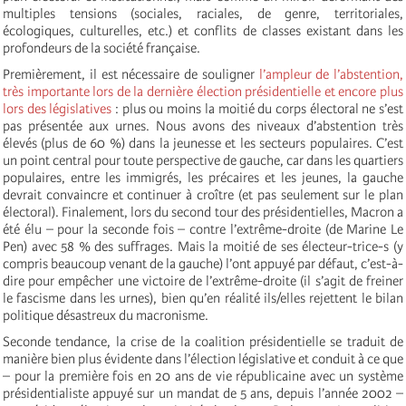
multiples tensions (sociales, raciales, de genre, territoriales,
écologiques, culturelles, etc.) et conflits de classes existant dans les
profondeurs de la société française.
Premièrement, il est nécessaire de souligner
l’ampleur de l’abstention,
très importante lors de la dernière élection présidentielle et encore plus
lors des législatives
: plus ou moins la moitié du corps électoral ne s’est
pas présentée aux urnes. Nous avons des niveaux d’abstention très
élevés (plus de 60 %) dans la jeunesse et les secteurs populaires. C’est
un point central pour toute perspective de gauche, car dans les quartiers
populaires, entre les immigrés, les précaires et les jeunes, la gauche
devrait convaincre et continuer à croître (et pas seulement sur le plan
électoral). Finalement, lors du second tour des présidentielles, Macron a
été élu – pour la seconde fois – contre l’extrême-droite (de Marine Le
Pen) avec 58 % des suffrages. Mais la moitié de ses électeur-trice-s (y
compris beaucoup venant de la gauche) l’ont appuyé par défaut, c’est-à-
dire pour empêcher une victoire de l’extrême-droite (il s’agit de freiner
le fascisme dans les urnes), bien qu’en réalité ils/elles rejettent le bilan
politique désastreux du macronisme.
Seconde tendance, la crise de la coalition présidentielle se traduit de
manière bien plus évidente dans l’élection législative et conduit à ce que
– pour la première fois en 20 ans de vie républicaine avec un système
présidentialiste appuyé sur un mandat de 5 ans, depuis l’année 2002 –