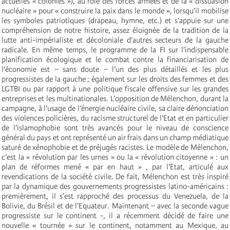
actuelles « colonies »), au rôle des forces armées et de la « dissuasion
nucléaire » pour « construire la paix dans le monde », lorsqu’il mobilise
les symboles patriotiques (drapeau, hymne, etc.) et s’appuie sur une
compréhension de notre histoire, assez éloignée de la tradition de la
lutte anti-impérialiste et décoloniale d’autres secteurs de la gauche
radicale. En même temps, le programme de la FI sur l’indispensable
planification écologique et le combat contre la financiarisation de
l’économie est – sans doute – l’un des plus détaillés et les plus
progressistes de la gauche ; également sur les droits des femmes et des
LGTBI ou par rapport à une politique fiscale offensive sur les grandes
entreprises et les multinationales. L’opposition de Mélenchon, durant la
campagne, à l’usage de l’énergie nucléaire civile, sa claire dénonciation
des violences policières, du racisme structurel de l’Etat et en particulier
de l’islamophobie sont très avancés pour le niveau de conscience
général du pays et ont représenté un air frais dans un champ médiatique
saturé de xénophobie et de préjugés racistes. Le modèle de Mélenchon,
c’est la « révolution par les urnes » ou la « révolution citoyenne » : un
plan de réformes mené « par en haut » , par l’Etat, articulé aux
revendications de la société civile. De fait, Mélenchon est très inspiré
par la dynamique des gouvernements progressistes latino-américains :
premièrement, il s’est rapproché des processus du Venezuela, de la
Bolivie, du Brésil et de l’Equateur. Maintenant – avec la seconde vague
progressiste sur le continent -, il a récemment décidé de faire une
nouvelle « tournée » sur le continent, notamment au Mexique, au