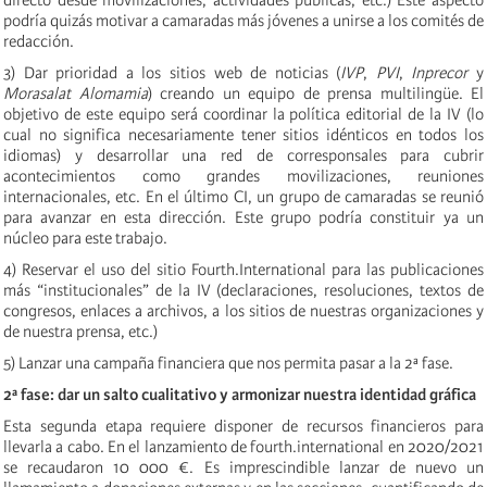
directo desde movilizaciones, actividades públicas, etc.) Este aspecto
podría quizás motivar a camaradas más jóvenes a unirse a los comités de
redacción.
3) Dar prioridad a los sitios web de noticias (
IVP
,
PVI
,
Inprecor
y
Morasalat
Alomamia
) creando un equipo de prensa multilingüe. El
objetivo de este equipo será coordinar la política editorial de la IV (lo
cual no significa necesariamente tener sitios idénticos en todos los
idiomas) y desarrollar una red de corresponsales para cubrir
acontecimientos como grandes movilizaciones, reuniones
internacionales, etc. En el último CI, un grupo de camaradas se reunió
para avanzar en esta dirección. Este grupo podría constituir ya un
núcleo para este trabajo.
4) Reservar el uso del sitio Fourth.International para las publicaciones
más “institucionales” de la IV (declaraciones, resoluciones, textos de
congresos, enlaces a archivos, a los sitios de nuestras organizaciones y
de nuestra prensa, etc.)
5) Lanzar una campaña financiera que nos permita pasar a la 2ª fase.
2ª fase: dar un salto cualitativo y armonizar nuestra identidad gráfica
Esta segunda etapa requiere disponer de recursos financieros para
llevarla a cabo. En el lanzamiento de fourth.international en 2020/2021
se recaudaron 10 000 €. Es imprescindible lanzar de nuevo un