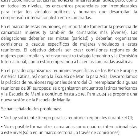
estas coordinaciones. Las reuniones en línea resultan útiles, pero, como
en todos los niveles, los encuentros presenciales son irremplazables
para forjar los vínculos políticos y humanos que desarrollan la
comprensión internacionalista entre camaradas.
En el marco de estas reuniones, es importante fomentar la presencia de
camaradas mujeres (y también de camaradas más jóvenes). Las
delegaciones deberían ser mixtas (paridad) y deberían organizarse
comisiones o caucus específicos de mujeres vinculados a estas
reuniones. El objetivo debería ser crear comisiones regionales de
mujeres para ampliar y reforzar nuestro trabajo femenino y la Comisión
Internacional, como están empezando a hacer las camaradas asiáticas.
En el pasado organizamos reuniones específicas de los BP de Europa y
América Latina, así como la Escuela de Manila para Asia. Desarrollamos
la práctica de reuniones regionales dentro del CI, reemplazando algunas
reuniones de BP europeos; se organizaron encuentros latinoamericanos
y la Escuela de Manila continuó hasta 2019. Para 2024 se propone una
nueva sesión de la Escuela de Manila.
Se han señalado dos problemas:
• No hay suficiente tiempo para las reuniones regionales durante el CI;
• No es posible formar otres camaradas como cuadros internacionalistas
a este nivel (sólo en un marco sectorial, a través de comisiones)