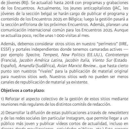
de Jóvenes (RIJ). Se actualizó hasta 2018 con programas y grabaciones
de los Encuentros. Actualmente, los Jeunes anticapitalistes (JAC, les
jóvenes de la sección belga) se harán cargo de publicar el programa y
contenido de los Encuentros 2025 en Bélgica; luego la gestión pasará a
la sección anfitriona de los próximos Encuentros. Además, planean una
comunicación internacional común para los Encuentros 2025. Aunque
se actualiza poco, recibe unas 1 000 visitas al mes.
Además, debemos considerar otros sitios en nuestro “perímetro” (IIRE,
ESSF) y portales independientes donde tenemos camaradas actives —
por ejemplo
Spectre
,
Tempest
,
New Politics
(EE.UU.),
Contretemps
(Francia),
Jacobin América Latina
,
Jacobin Italia
,
Viento Sur
(Estado
Español),
Amandla
(Sudáfrica),
Asian Marxist Review
… que hasta cierto
punto son nuestros "rivales" para la publicación de material original
para nuestros sitios web. Nuestros sitios web no pueden ser meros
canales de republicación de material ya existente.
Objetivos a corto plazo:
1) Reforzar el aspecto colectivo de la gestión de estos sitios mediante
reuniones más regulares de los distintos comités de redacción.
2) Desarrollar la difusión de estas publicaciones a través de
newsletters
y de las redes sociales (en particular Instagram, que permite llegar a un
público más joven y publicar vídeos cortos de actualidad, incluso en