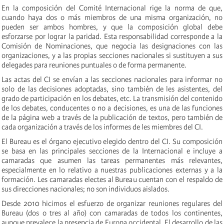
En la composición del Comité Internacional rige la norma de que,
cuando haya dos o más miembros de una misma organización, no
pueden ser ambos hombres, y que la composición global debe
esforzarse por lograr la paridad. Esta responsabilidad corresponde a la
Comisión de Nominaciones, que negocia las designaciones con las
organizaciones, y a las propias secciones nacionales si sustituyen a sus
delegades para reuniones puntuales o de forma permanente.
Las actas del CI se envían a las secciones nacionales para informar no
solo de las decisiones adoptadas, sino también de les asistentes, del
grado de participación en los debates, etc. La transmisión del contenido
de los debates, conducentes o no a decisiones, es una de las funciones
de la página web a través de la publicación de textos, pero también de
cada organización a través de los informes de les miembres del CI.
El Bureau es el órgano ejecutivo elegido dentro del CI. Su composición
se basa en las principales secciones de la Internacional e incluye a
camaradas que asumen las tareas permanentes más relevantes,
especialmente en lo relativo a nuestras publicaciones externas y a la
formación. Les camaradas electes al Bureau cuentan con el respaldo de
sus direcciones nacionales; no son individuos aislados.
Desde 2010 hicimos el esfuerzo de organizar reuniones regulares del
Bureau (dos o tres al año) con camaradas de todos los continentes,
aunque prevalece la presencia de Europa occidental. El desarrollo de las