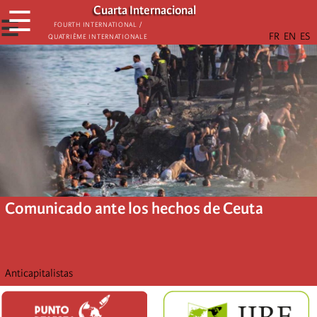
Skip
Cuarta Internacional
☰
to
☰
Fourth International /
Quatrième internationale
main
content
Comunicado ante los hechos de Ceuta
Anticapitalistas