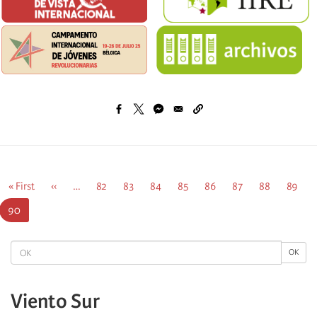
Pagination
First
« First
Previous
‹‹
…
Página
82
Página
83
Página
84
Página
85
Página
86
Página
87
Página
88
Página
89
page
page
Current
90
page
OK
OK
Viento Sur