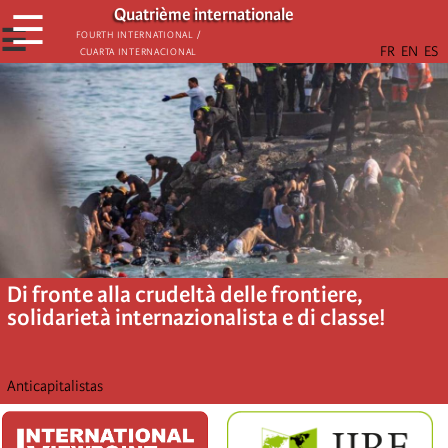
Skip
Quatrième internationale
☰
to
☰
Fourth International /
Cuarta Internacional
main
content
Di fronte alla crudeltà delle frontiere,
solidarietà internazionalista e di classe!
Anticapitalistas