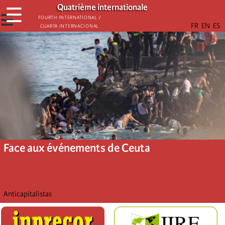
Aller
Quatrième internationale
☰
au
☰
Fourth International /
Cuarta Internacional
contenu
principal
Face aux événements de Ceuta
Anticapitalistas