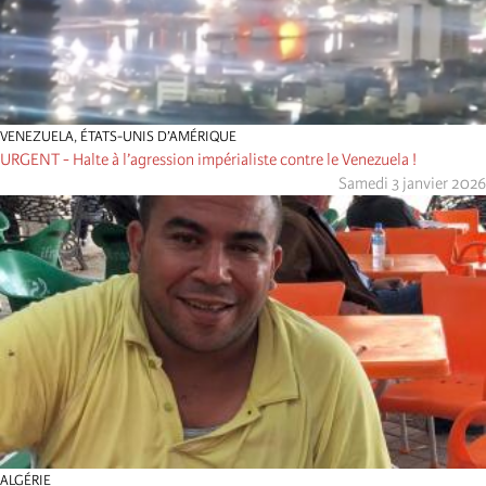
VENEZUELA
,
ÉTATS-UNIS D’AMÉRIQUE
URGENT - Halte à l’agression impérialiste contre le Venezuela !
Samedi 3 janvier 2026
ALGÉRIE