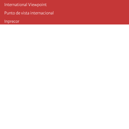
International Viewpoint
Punto de vista internacional
Inprecor
Facebook
Twitter
Mastodon
Telegram
L’Internationale
Dernier congrès de l’Internationale
Déclarations du bureau exécutif
Institut de formation (IIRE)
Jeunes
Auteurs
Vidéos
Flux RSS