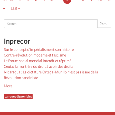
page
précédente
courante
Page
››
Dernière
Last »
suivante
page
Search
Search
Inprecor
Sur le concept d’impérialisme et son histoire
Contre-révolution moderne et fascisme
Le Forum social mondial interdit et réprimé
Ceuta: la frontière du droit à avoir des droits
Nicaragua : La dictature Ortega-Murillo n’est pas issue de la
Révolution sandiniste
More
Langues disponibles