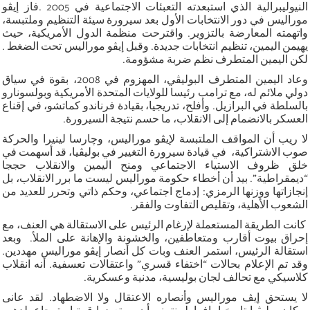
النيوليبرالية الذي استبعدته التعبئات الاجتماعية في 2005 .فاز إيڤو
موراليس في دور الانتخابات الأول بعد سيرورة سيئة التنظيم وملتبسة،
واتهمته المعارضة بالتزوير. واقترحت منظمة الدول الأمريكية، حيث
يهيمن اليمين، تنظيم انتخابات جديدة. وقبل إيڤو موراليس تحت الضغط .
لكن اليمين المتطرف نظم ضربة مشؤومة.
وعاد اليمين المتطرف البوليڤي، المهزوم في 2008، بقوة في سياق
دولي ملائم له، مع ترامب رئيسا للولايات المتحدة الأمريكية وبولسونارو
بالسلطة في البرازيل. وأفلح، تدريجيا، بقيادة فرناندو كماتشو، في إقناع
العسكر بالانضمام إلى الانقلاب، ما حسم نتيجة السيرورة.
لا ريب أن المواقف الملتبسة لإيڤو موراليس، وچارسا لينيرا والحركة
صوب الاشتراكية، في قيادة سيرورة التغيير في بوليڤيا، قد أسهمت في
خلق ظروف الاستياء الاجتماعي ومنح اليمين والانقلاب حججا
“ديمقراطية”. بيد أن أخطاء حكومة موراليس ليست ما برر الانقلاب، بل
إنجازاتها ووزنها الرمزي: إدماج اجتماعي، وحكم ذاتي وتحرر للعديد من
الشعوب الأهلية، وتقليص التفاوت والفقر.
كانت الطريقة المستعملة لإرغام الرئيس على الاستقالة هي العنف، مع
إحراق بيوت أقارب ومتعاطفين، والخشونة والإهانة على الملأ. وبعد
استقالة الرئيس، استمر العنف وبات كل أنصار إيڤو موراليس مهددين.
وقد تم الإعلام بحالات “اختفاء قسري” واعتقالات تعسفية. أنه انقلاب
كلاسيكي مع تحالف لجان بوليسية، مدنية وعسكرية.
لا يستحق إيڤ موراليس وأنصاره الاعتقال ولا الاضطهاد. لقد عانى