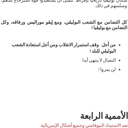
سكان بوليڤيا تاريخيا بإفراط. نتمنى أن يستعيدوا قوة استرجاع بلدهم،
وسنُسهم في ذلك.
كل التضامن مع الشعب البوليڤي، ومع إيڤو موراليس ورفاقه، وكل
التضامن مع بوليڤيا !
من أجل وقف استمرار الانقلاب ومن أجل استعادة الشعب
البوليڤي للبلد !
النضال لا ينتهي أبدا
لن يمروا !
الأممية الرابعة
ضد الاستبداد النيوفاشي وجميع أشكال الإمبريالية