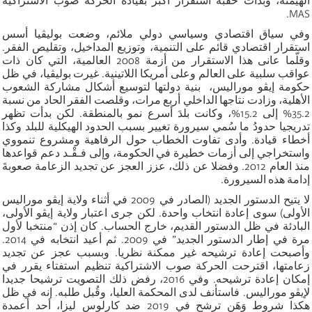
الهيمنة، وبدأت حقبة استقرار أكبر بقيادة الحركة صوب الاشتراكية
MAS.
وفي سياق اقتصادي وسياسي دولي ملائم، وضعت بوليڤيا أسس
استقرار اقتصادي قائم على التنمية، وتوزيع المداخيل، وتقليص الفقر.
وقلّما عانى هذا الاستقرار من أزمة 2008 العالمية، التي كان ذات
عواقب سلبية على العالم وعلى أمريكا اللاتينية. غيرت بوليڤيا، في ظل
حكومة إيڤو موراليس، بنية دولتها لتوسيع أشكال مشاركة الشعوب
الأهلية، وزادت نتاجها الداخلي أربع مرات، وقلصت الفقر الحاد من نسبة
35.2% إلى 15.2%، وكانت بلدَ أسرع نمو بالمنطقة. لكن بدأت تظهر
تدريجيا حدودُ ما سُمي سيرورة تغيير بسبب الحدود الهيكلية للبلد وكذا
أخطاء قيادة. وأدى تفاوت الخطاب حول الرفاهية ومشروع تنمووي
واستخراجي إلى أزمات خطيرة في الحكومة، وإلى فـقْـد دعم قواعدها
منذ العام 2012. وفضلا عن ذلك، عزز العجز عن تجديد الزعامة صعوبةَ
إدامة هذه السيرورة.
لا يتيح الدستور الجديد (الصادر في 2009 في أثناء ولاية إيڤو موراليس
الأولى) سوى إعادة انتخاب واحدة. لكن جرى اعتبار ولاية إيڤو الأولى،
البادئة في ظل الدستور القديم، خارج الحساب. كان إذن “منتخبا لأول
مرة في إطار الدستور الجديد” في 2009. ثم أعيد انتخابه في 2014.
وأصبحت إعادة ترشيحه غير ممكنة نظريا. وبسبب عجز عن تجديد
زعامتها، اقترحت الحركة صوب الاشتراكية تنظيم استفتاء يقرر في
إمكان إعادة ترشيحه. وفي 2016، رفض ذلك التصويت ترشيحا جديدا
لإيڤو موراليس. فاستأنف لدى المحكمة العليا، وقُبل طلبه. إنه في ظل
هكذا شروط وَهَن ترشح في 2019 ضد كارلوس ليزا، أحد أعمدة