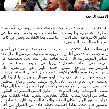
الأممية الرابعة
اللحظة ليست للتردد. تتعرض بوليڤيا لانقلاب شرس وعنيف نظّمه يمينٌ
متطرف عنصري، بدأ يستعيد مساحة سياسية ودعما اجتماعيا في
الأشهر الأخيرة بهذا البلد الأندي. إننا نُـندد بهذا الانقلاب، ونعبر عن كامل
تضامننا مع الشعب البوليڤي !
في مطلع سنوات 2000، بنت الحركات الاجتماعية البوليڤية في القرى
والمدن، بقيادة فلاحين أهليين، سيرورة مديدة وعسيرة من النضال ضد
التدابير النيوليبرالية التي كانت تفاقم فقر البلد الحاد بخصخصة كل
شيء، حتى الماء. وتشكل تدريجيا في بوليڤيا إجماع مناهض
للنيوليبرالية، وتراجعَ اليمين. حينئذ ظهر إيڤو موراليس، على
رأس
الحركة صوب الاشتراكية
– MAS- كبديل انتخابي للنظام. ورفعت
سيرورة تعبئة ونقاش حي وحاد إيڤو موراليس وچارسيا لينيرا إلى
السلطة في العام 2006. كان تاريخ بوليڤيا يتغير. وصاغ المجلس
التأسيسي، الذي كان الأهليون محركه، دستورا سيحول بوليڤيا إلى دولة
متعددة القوميات. وفي العام 2008، حاول اليمين المتطرف، المكون
أساسا من أوليغارشيات المُلاّك العقاريين البيض، القيام بانقلاب لمنع
إقرار الدستور الجديد. وكان الضغط والتعبئة الشعبية هائلين، فتم إصدار
الدستور في 2009. هكذا اختتمت لحظة حادة من الصراع من أجل