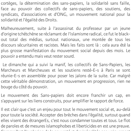
cortèges, la détermination des sans-papiers, la solidarité sans faille,
face au pouvoir des collectifs de sans-papiers, des soutiens, des
syndicats, d’associations et d’ONG, un mouvement national pour la
solidarité et l’égalité des Droits.
Malheureusement, suite à l’assassinat du professeur par un jeune
d’origine tchétchène se réclamant de l’islamisme radical, ce fut le black-
out total des médias, surtout nationaux, une montée de tous les
discours sécuritaires et racistes. Mais les faits sont là : cela aura été la
plus grosse manifestation du mouvement social depuis des mois. Le
pouvoir a entendu mais veut rester sourd.
Le dimanche qui a suivi la manif, les collectifs de Sans-Papiers, les
Marcheurs et Marcheuses et les soutiens resté-E-s à Paris se sont
réunie-E-s en assemblée pour poser les jalons de la suite. Car malgré
cette véritable démonstration, un mouvement en progression, rien ne
bouge du côté du pouvoir.
Le mouvement des Sans-papiers doit encore franchir un cap, en
s’appuyant sur les liens construits, pour amplifier le rapport de force.
Il est clair que c’est un enjeu pour tout le mouvement social et, au-delà
pour toute la société. Accepter des brèches dans l’égalité, surtout quand
elles visent des étrangerEs, c’est nous condamner toutes et tous. Le flot
de paroles et de mesures islamophobes et liberticides en est une preuve.