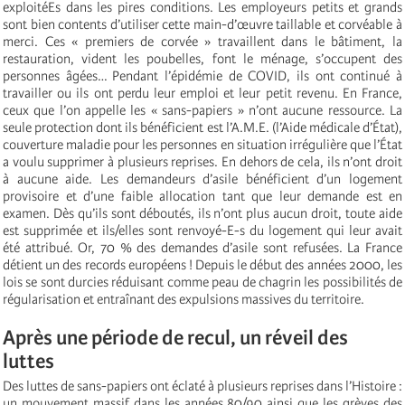
exploitéEs dans les pires conditions. Les employeurs petits et grands
sont bien contents d’utiliser cette main-d’œuvre taillable et corvéable à
merci. Ces « premiers de corvée » travaillent dans le bâtiment, la
restauration, vident les poubelles, font le ménage, s’occupent des
personnes âgées… Pendant l’épidémie de COVID, ils ont continué à
travailler ou ils ont perdu leur emploi et leur petit revenu. En France,
ceux que l’on appelle les « sans-papiers » n’ont aucune ressource. La
seule protection dont ils bénéficient est l’A.M.E. (l’Aide médicale d’État),
couverture maladie pour les personnes en situation irrégulière que l’État
a voulu supprimer à plusieurs reprises. En dehors de cela, ils n’ont droit
à aucune aide. Les demandeurs d’asile bénéficient d’un logement
provisoire et d’une faible allocation tant que leur demande est en
examen. Dès qu’ils sont déboutés, ils n’ont plus aucun droit, toute aide
est supprimée et ils/elles sont renvoyé-E-s du logement qui leur avait
été attribué. Or, 70 % des demandes d’asile sont refusées. La France
détient un des records européens ! Depuis le début des années 2000, les
lois se sont durcies réduisant comme peau de chagrin les possibilités de
régularisation et entraînant des expulsions massives du territoire.
Après une période de recul, un réveil des
luttes
Des luttes de sans-papiers ont éclaté à plusieurs reprises dans l’Histoire :
un mouvement massif dans les années 80/90 ainsi que les grèves des