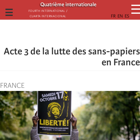
تجاوز
Quatrième internationale
إلى
☰
Fourth International /
Cuarta Internacional
المحتوى
الرئيسي
Acte 3 de la lutte des sans-papiers
en France
FRANCE