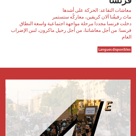
فرنسا
معاشات التقاعد: الحركة على أشدها
ماتَ رفيقُنا آلان كريفين، معاركُه ستستمر
دخلت فرنسا مجددا مرحلة مواجهة اجتماعية واسعة النطاق
فرنسا: من أجل معاشاتنا، من أجل رحيل ماكرون، لنبن الإضراب
العام
Langues disponibles