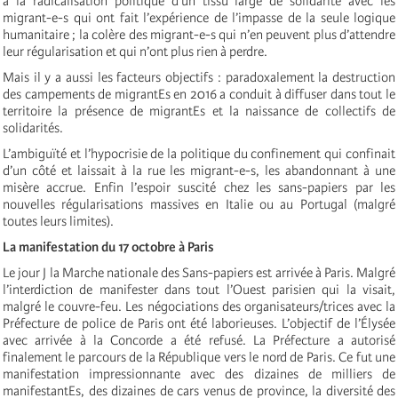
a la radicalisation politique d’un tissu large de solidarité avec les
migrant-e-s qui ont fait l’expérience de l’impasse de la seule logique
humanitaire ; la colère des migrant-e-s qui n’en peuvent plus d’attendre
leur régularisation et qui n’ont plus rien à perdre.
Mais il y a aussi les facteurs objectifs : paradoxalement la destruction
des campements de migrantEs en 2016 a conduit à diffuser dans tout le
territoire la présence de migrantEs et la naissance de collectifs de
solidarités.
L’ambiguïté et l’hypocrisie de la politique du confinement qui confinait
d’un côté et laissait à la rue les migrant-e-s, les abandonnant à une
misère accrue. Enfin l’espoir suscité chez les sans-papiers par les
nouvelles régularisations massives en Italie ou au Portugal (malgré
toutes leurs limites).
La manifestation du 17 octobre à Paris
Le jour J la Marche nationale des Sans-papiers est arrivée à Paris. Malgré
l’interdiction de manifester dans tout l’Ouest parisien qui la visait,
malgré le couvre-feu. Les négociations des organisateurs/trices avec la
Préfecture de police de Paris ont été laborieuses. L’objectif de l’Élysée
avec arrivée à la Concorde a été refusé. La Préfecture a autorisé
finalement le parcours de la République vers le nord de Paris. Ce fut une
manifestation impressionnante avec des dizaines de milliers de
manifestantEs, des dizaines de cars venus de province, la diversité des