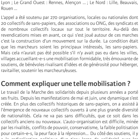
Lyon ; Le Grand Ouest : Rennes, Alençon … ; Le Nord : Lille, Beauvais,
Rouen …
L’appel a été soutenu par 270 organisations, locales ou nationales dont
20 collectifs de sans-papiers, des associations ou ONG, des syndicats et
de nombreux collectifs locaux sur tout le territoire. Au-delà des
revendications mises en avant, ce qui s’est joué autour de ces marches
c’est la construction d’un mouvement sur la durée. La condition était
que les marcheurs soient les principaux intéressés, les sans-papiers.
Mais cela n’aurait pas été possible s’il n’y avait pas eu dans les villes,
villages accueillant-e-s une mobilisation formidable, très émouvante de
soutiens, de bénévoles rivalisant d’idées et de générosité pour héberger,
ravitailler, soutenir les marcheurs/euses.
Comment expliquer une telle mobilisation ?
Le travail de la Marche des solidarités depuis plusieurs années a porté
ses fruits. Depuis les manifestations de mai et juin, une dynamique s’est
créée. En plus des collectifs historiques de sans-papiers, on a assisté à
l’émergence de nouveaux collectifs ouverts à une plus grande diversité
de nationalités. Cela ne va pas sans difficultés, que ce soit dans les
collectifs anciens ou nouveaux. L’auto-organisation est difficile, minée
par les rivalités, conflits de pouvoir, conservatisme, la faible politisation
pour certain-e-s, la peur face à la répression…
Du côté des soutiens, il y