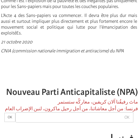
Comme l’est l’explosion de la pauvreté et des inégalités pas uniquement
pour les Sans-papiers mais pour toutes les couches populaires.
L’Acte 4 des Sans-papiers va commencer. Il devra être plus dur mais
aussi et surtout impliquer plus directement et plus fortement encore le
mouvement social et politique qui lutte pour l’émancipation des
exploitéEs.
21 octobre 2020
CNIA (commission nationale immigration et antiracisme) du NPA
Nouveau Parti Anticapitaliste (NPA)
ماتَ رفيقُنا آلان كريفين، معاركُه ستستمر
فرنسا: من أجل معاشاتنا، من أجل رحيل ماكرون، لنبن الإضراب العام
OK
OK