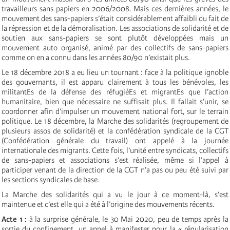
travailleurs sans papiers en 2006/2008. Mais ces dernières années, le
mouvement des sans-papiers s’était considérablement affaibli du fait de
la répression et de la démoralisation. Les associations de solidarité et de
soutien aux sans-papiers se sont plutôt développées mais un
mouvement auto organisé, animé par des collectifs de sans-papiers
comme on en a connu dans les années 80/90 n’existait plus.
Le 18 décembre 2018 a eu lieu un tournant : face à la politique ignoble
des gouvernants, il est apparu clairement à tous les bénévoles, les
militantEs de la défense des réfugiéEs et migrantEs que l’action
humanitaire, bien que nécessaire ne suffisait plus. Il fallait s’unir, se
coordonner afin d’impulser un mouvement national fort, sur le terrain
politique. Le 18 décembre, la Marche des solidarités (regroupement de
plusieurs assos de solidarité) et la confédération syndicale de la CGT
(Confédération générale du travail) ont appelé à la journée
internationale des migrants. Cette fois, l’unité entre syndicats, collectifs
de sans-papiers et associations s’est réalisée, même si l’appel à
participer venant de la direction de la CGT n’a pas ou peu été suivi par
les sections syndicales de base.
La Marche des solidarités qui a vu le jour à ce moment-là, s’est
maintenue et c’est elle qui a été à l’origine des mouvements récents.
Acte 1 :
à la surprise générale, le 30 Mai 2020, peu de temps après la
sortie du confinement, un appel à manifester pour la « régularisation