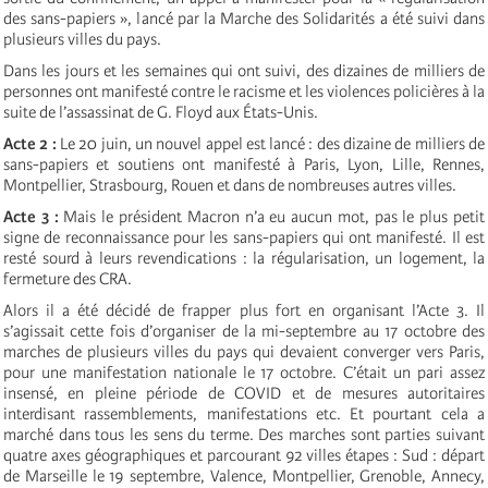
des sans-papiers », lancé par la Marche des Solidarités a été suivi dans
plusieurs villes du pays.
Dans les jours et les semaines qui ont suivi, des dizaines de milliers de
personnes ont manifesté contre le racisme et les violences policières à la
suite de l’assassinat de G. Floyd aux États-Unis.
Acte 2 :
Le 20 juin, un nouvel appel est lancé : des dizaine de milliers de
sans-papiers et soutiens ont manifesté à Paris, Lyon, Lille, Rennes,
Montpellier, Strasbourg, Rouen et dans de nombreuses autres villes.
Acte 3 :
Mais le président Macron n’a eu aucun mot, pas le plus petit
signe de reconnaissance pour les sans-papiers qui ont manifesté. Il est
resté sourd à leurs revendications : la régularisation, un logement, la
fermeture des CRA.
Alors il a été décidé de frapper plus fort en organisant l’Acte 3. Il
s’agissait cette fois d’organiser de la mi-septembre au 17 octobre des
marches de plusieurs villes du pays qui devaient converger vers Paris,
pour une manifestation nationale le 17 octobre. C’était un pari assez
insensé, en pleine période de COVID et de mesures autoritaires
interdisant rassemblements, manifestations etc. Et pourtant cela a
marché dans tous les sens du terme. Des marches sont parties suivant
quatre axes géographiques et parcourant 92 villes étapes : Sud : départ
de Marseille le 19 septembre, Valence, Montpellier, Grenoble, Annecy,