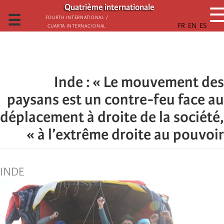
تجاوز
Quatrième internationale
إلى
☰
Fourth International /
Cuarta Internacional
المحتوى
الرئيسي
Inde : « Le mouvement des
paysans est un contre-feu face au
déplacement à droite de la société,
à l’extrême droite au pouvoir »
INDE