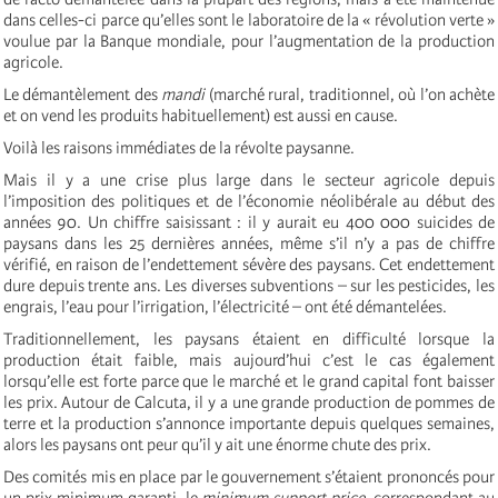
dans celles-ci parce qu’elles sont le laboratoire de la « révolution verte »
voulue par la Banque mondiale, pour l’augmentation de la production
agricole.
Le démantèlement des
mandi
(marché rural, traditionnel, où l’on achète
et on vend les produits habituellement) est aussi en cause.
Voilà les raisons immédiates de la révolte paysanne.
Mais il y a une crise plus large dans le secteur agricole depuis
l’imposition des politiques et de l’économie néolibérale au début des
années 90. Un chiffre saisissant : il y aurait eu 400 000 suicides de
paysans dans les 25 dernières années, même s’il n’y a pas de chiffre
vérifié, en raison de l’endettement sévère des paysans. Cet endettement
dure depuis trente ans. Les diverses subventions – sur les pesticides, les
engrais, l’eau pour l’irrigation, l’électricité – ont été démantelées.
Traditionnellement, les paysans étaient en difficulté lorsque la
production était faible, mais aujourd’hui c’est le cas également
lorsqu’elle est forte parce que le marché et le grand capital font baisser
les prix. Autour de Calcuta, il y a une grande production de pommes de
terre et la production s’annonce importante depuis quelques semaines,
alors les paysans ont peur qu’il y ait une énorme chute des prix.
Des comités mis en place par le gouvernement s’étaient prononcés pour
un prix minimum garanti, le
minimum support price
, correspondant au