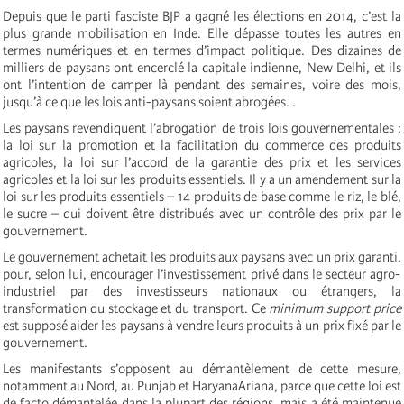
Depuis que le parti fasciste BJP a gagné les élections en 2014, c’est la
plus grande mobilisation en Inde. Elle dépasse toutes les autres en
termes numériques et en termes d’impact politique. Des dizaines de
milliers de paysans ont encerclé la capitale indienne, New Delhi, et ils
ont l’intention de camper là pendant des semaines, voire des mois,
jusqu’à ce que les lois anti-paysans soient abrogées.
.
Les paysans revendiquent l’abrogation de trois lois gouvernementales :
la loi sur la promotion et la facilitation du commerce des produits
agricoles, la loi sur l’accord de la garantie des prix et les services
agricoles et la loi sur les produits essentiels. Il y a un amendement sur la
loi sur les produits essentiels – 14 produits de base comme le riz, le blé,
le sucre – qui doivent être distribués avec un contrôle des prix par le
gouvernement.
Le gouvernement achetait les produits aux paysans avec un prix garanti.
pour, selon lui, encourager l’investissement privé dans le secteur agro-
industriel par des investisseurs nationaux ou étrangers, la
transformation du stockage et du transport.
Ce
minimum support price
est supposé aider les paysans à vendre leurs produits à un prix fixé par le
gouvernement.
Les manifestants s’opposent au démantèlement de cette mesure,
notamment au Nord, au Punjab et Haryana
Ariana
, parce que cette loi est
de facto démantelée dans la plupart des régions, mais a été maintenue