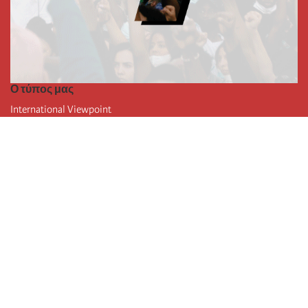
Ο τύπος μας
International Viewpoint
Punto de vista internacional
Inprecor
Facebook
Twitter
Η Διεθνής
Τελευταίο συνέδριο της Διεθνούς
Ανακοινώσεις του Εκτελεστικού Γραφείου
Μορφωτικό Ίδρυμα (IIRE)
Διεθνές κάμπινγκ
Συγγραφείς