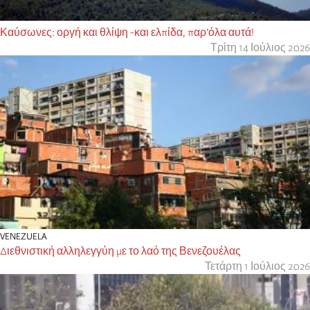
Καύσωνες: οργή και θλίψη -και ελπίδα, παρ’όλα αυτά!
Τρίτη 14 Ιούλιος 2026
VENEZUELA
Διεθνιστική αλληλεγγύη με το λαό της Βενεζουέλας
Τετάρτη 1 Ιούλιος 2026