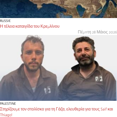
RUSSIE
Η τέλεια καταιγίδα του Κρεμλίνου
Πέμπτη 28 Μάιος 2026
PALESTINE
Στηρίζουμε τον στολίσκο για τη Γάζα, ελευθερία για τους Saif και
Thiago!