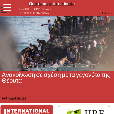
Παράκαμψη
Quatrième internationale
☰
προς
☰
Fourth International /
Cuarta Internacional
το
κυρίως
περιεχόμενο
Ανακοίνωση σε σχέση με τα γεγονότα της
Θέουτα
Anticapitalistas