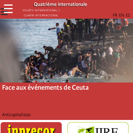
Aller
Quatrième internationale
☰
au
☰
Fourth International /
Cuarta Internacional
contenu
principal
Face aux événements de Ceuta
Anticapitalistas