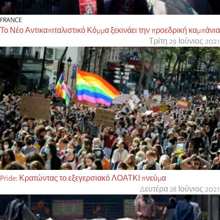
FRANCE
Το Νέο Αντικαπιταλιστικό Κόμμα ξεκινάει την προεδρική καμπάνια
Τρίτη 29 Ιούνιος 2021
Pride: Κρατώντας το εξεγερσιακό ΛΟΑΤΚΙ πνεύμα
Δευτέρα 28 Ιούνιος 2021