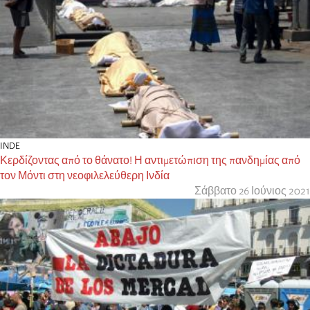
INDE
Κερδίζοντας από το θάνατο! Η αντιμετώπιση της πανδημίας από
τον Μόντι στη νεοφιλελεύθερη Ινδία
Σάββατο 26 Ιούνιος 2021