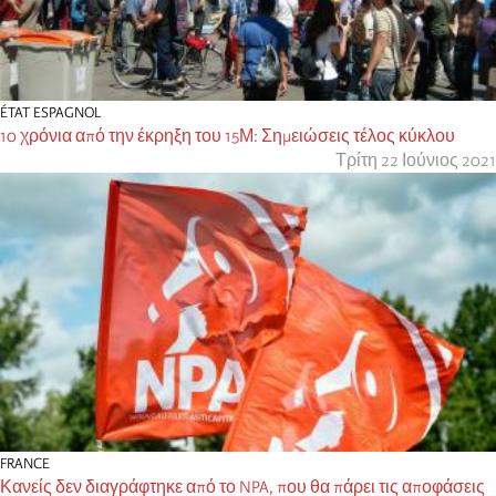
ÉTAT ESPAGNOL
10 χρόνια από την έκρηξη του 15Μ: Σημειώσεις τέλος κύκλου
Τρίτη 22 Ιούνιος 2021
FRANCE
Κανείς δεν διαγράφτηκε από το NPA, που θα πάρει τις αποφάσεις