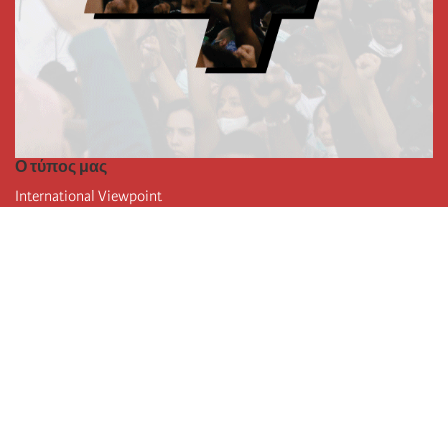
Ο τύπος μας
International Viewpoint
Punto de vista internacional
Inprecor
Facebook
Twitter
Η Διεθνής
Τελευταίο συνέδριο της Διεθνούς
Ανακοινώσεις του Εκτελεστικού Γραφείου
Μορφωτικό Ίδρυμα (IIRE)
Διεθνές κάμπινγκ