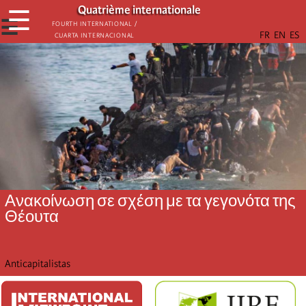
Παράκαμψη
Quatrième internationale
☰
προς
☰
Fourth International /
Cuarta Internacional
το
κυρίως
περιεχόμενο
Ανακοίνωση σε σχέση με τα γεγονότα της
Θέουτα
Anticapitalistas