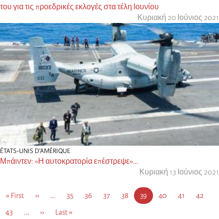
του για τις προεδρικές εκλογές στα τέλη Ιουνίου
Κυριακή 20 Ιούνιος 2021
ÉTATS-UNIS D’AMÉRIQUE
Μπάιντεν: «Η αυτοκρατορία επέστρεψε»…
Κυριακή 13 Ιούνιος 2021
Σελιδοποίηση
Πρώτη
« First
Προηγούμενη
‹‹
…
Σελίδα
35
Σελίδα
36
Σελίδα
37
Σελίδα
38
Τρέχουσα
39
Σελίδα
40
Σελίδα
41
Σελίδα
42
σελίδα
σελίδα
σελίδα
Σελίδα
43
…
Next
››
Τελευταία
Last »