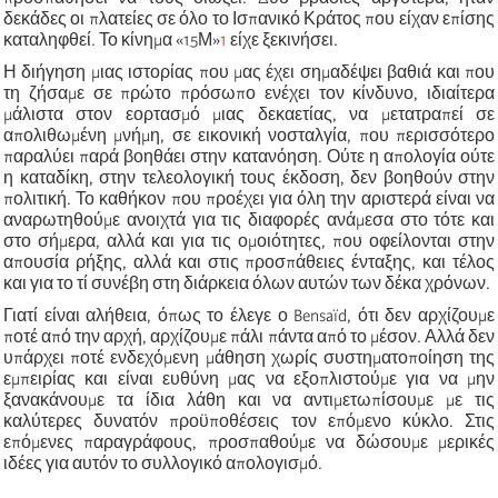
δεκάδες οι πλατείες σε όλο το Ισπανικό Κράτος που είχαν επίσης
καταληφθεί. Το κίνημα
«
15Μ
»
1
είχε ξεκινήσει.
Η διήγηση μιας ιστορίας που μας έχει σημαδέψει βαθιά και που
τη ζήσαμε σε πρώτο πρόσωπο ενέχει τον κίνδυνο, ιδιαίτερα
μάλιστα στον εορτασμό μιας δεκαετίας, να μετατραπεί σε
απολιθωμένη μνήμη, σε εικονική νοσταλγία, που περισσότερο
παραλύει παρά βοηθάει στην κατανόηση. Ούτε η απολογία ούτε
η καταδίκη, στην τελεολογική τους έκδοση, δεν βοηθούν στην
πολιτική. Το καθήκον που προέχει για όλη την αριστερά είναι να
αναρωτηθούμε ανοιχτά για τις διαφορές ανάμεσα στο τότε και
στο σήμερα, αλλά και για τις ομοιότητες, που οφείλονται στην
απουσία ρήξης, αλλά και στις προσπάθειες ένταξης, και τέλος
και για το τί συνέβη στη διάρκεια όλων αυτών των δέκα χρόνων.
Γιατί είναι αλήθεια, όπως το έλεγε ο
Bensaïd
, ότι δεν αρχίζουμε
ποτέ από την αρχή, αρχίζουμε πάλι πάντα από το μέσον. Αλλά δεν
υπάρχει ποτέ ενδεχόμενη μάθηση χωρίς συστηματοποίηση της
εμπειρίας και είναι ευθύνη μας να εξοπλιστούμε για να μην
ξανακάνουμε τα ίδια λάθη και να αντιμετωπίσουμε με τις
καλύτερες δυνατόν προϋποθέσεις τον επόμενο κύκλο. Στις
επόμενες παραγράφους, προσπαθούμε να δώσουμε μερικές
ιδέες για αυτόν το συλλογικό απολογισμό.