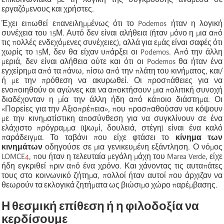
εργαζόμενους και χρήστες.
Έχει ειπωθεί επανειλημμένως ότι το Podemos ήταν η λογική
συνέχεια του 15Μ. Αυτό δεν είναι αλήθεια (ήταν μόνο η μια από
τις πολλές ενδεχόμενες συνέχειες), αλλά για εμάς είναι σαφές ότι
χωρίς το 15Μ, δεν θα είχαν υπάρξει οι Podemos. Από την άλλη
μεριά, δεν είναι αλήθεια ούτε και ότι οι Podemos θα ήταν ένα
εγχείρημα από τα πάνω, πίσω από την πλάτη του κινήματος, και/
ή με την πρόθεση να ακυρωθεί. Οι προσπάθειες για να
ενοποιηθούν οι αγώνες και να αποκτήσουν μια πολιτική συνοχή
διαδέχονταν η μία την άλλη ήδη από κάποιο διάστημα. Οι
«
Πορείες για την Αξιοπρέπεια
»
, που προσπαθούσαν να κόψουν
με την κινηματίστικη αποσύνθεση για να συγκλίνουν σε ένα
ελάχιστο πρόγραμμα (ψωμί, δουλειά, στέγη) είναι ένα καλό
παράδειγμα. Το ταβάνι που είχε φτάσει το
κίνημα των
κινημάτων
οδηγούσε σε μια γενικευμένη εξάντληση. Ο νόμος
LOMCE
4
, που ήταν η τελευταία μεγάλη μάχη του Marea Verde, είχε
ήδη εγκριθεί πριν από ένα χρόνο. Και χάνοντας τις αυταπάτες
τους στο κοινωνικό ζήτημα, πολλοί ήταν αυτοί που άρχιζαν να
θεωρούν τα εκλογικά ζητήματα ως βιώσιμο χώρο παρέμβασης.
Η θεσμική επίθεση ή η φιλοδοξία να
κερδίσουμε