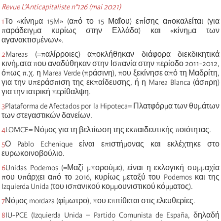
Revue L’Anticapitaliste n°126 (mai 2021)
1
Το
«
κίνημα 15M
»
(από το 15 Μαΐου) επίσης αποκαλείται (για
παράδειγμα κυρίως στην Ελλάδα) και
«
κίνημα των
αγανακτισμένων
»
.
2
Mareas (=παλίρροιες) αποκλήθηκαν διάφορα διεκδικητικά
κινήματα που αναδύθηκαν στην Ισπανία στην περίοδο 2011-2012,
όπως π.χ. η Marea Verde (πράσινη), που ξεκίνησε από τη Μαδρίτη,
για την υπεράσπιση της εκπαίδευσης, ή η Marea Blanca (άσπρη)
για την ιατρική περίθαλψη.
3
Plataforma de Afectados por la Hipoteca
= Πλατφόρμα των θυμάτων
των στεγαστικών δανείων.
4
LOMCE= Νόμος για τη βελτίωση της εκπαιδευτικής ποιότητας.
5
Ο Pablo Echenique είναι επιστήμονας και εκλέχτηκε στο
ευρωκοινοβούλιο.
6
Unidas Podemos (=Μαζί μπορούμε), είναι η εκλογική συμμαχία
που
υπάρχει από
το 2016, κυρίως μεταξύ του Podemos και της
Izquierda Unida (του ισπανικού κομμουνιστικού κόμματος).
7
Νόμος mordaza (φίμω
τρο
), που
επιτίθεται σ
τις ελευθερίες.
8
IU-PCE (Izquierda Unida – Partido Comunista de España, δηλαδή