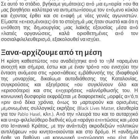
Σε αυτό το στάδιο, βγήκαμε γεμάτοι(ες) από μια εμπειρία που θα
μας βοηθήσει καλύτερα να αντιμετωπίσουμε τον επόμενο κύκλο
και έχοντας έρθει και σε επαφή με νέες γενιές αγωνιστών.
Είμαστε πεπεισμένοι(ες) ότι το στοίχημά μας ήταν σωστό και ότι η
υπόθεση της δημιουργίας μιας λαϊκής εξουσίας μέσα από
πλατιές οργανώσεις, καλά οριοθετημένες από τον
σοσιαλφιλελευθερισμό, εξακολουθεί να ισχύει.
Ξανα-αρχίζουμε από τη μέση
Η κρίση καθεστώτος που αναδείχτηκε από το 15Μ παραμένει
ανοιχτή και σήμερα, έστω και με έναν τρόπο που ενισχύει την
ένταση ανάμεσα στις προσπάθειες εμβάθυνσής της (διαφθορά
της μοναρχίας, δικαίωμα αυτοδιάθεσης της Καταλονίας,
συγκρούσεις και εξεγέρσεις που συγκλίνουν όλο και
περισσότερο) και στις επιχειρήσεις παλινόρθωσής του. Η
κοινωνική δυσφορία εκφράζεται με διαφορετικές μορφές απ’ό,τι
πριν από δέκα χρόνια, όπως το μαρτυρούν και ορισμένες
μεμονωμένες συλλογικές εκρήξεις (Black Lives Matter, ελευθερία
για τον Pablo Hasel, κλπ.). Από την πλευρά του και το αυταρχικό
και υπερ-φιλελεύθερο διεθνές κύμα παράγει επιπτώσεις και μέσα
στο Ισπανικό Κράτος, με την ανάπτυξη ακροδεξιών πολιτικών
αντιλήψεων που κινητοποιούνται και στο δρόμο. Η πανδημία
ήρθε να βαθύνει μια κοινωνική υποχώρηση που είχε ήδη