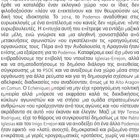
ήρθε να καταλάβει έναν εκλογικό χώρο που οι ίδιες δεν
φιλοδοξούσαν πλέον να επεκτείνουν και τον θεωρούσαν ως
δική τους ιδιοκτησία. Το 2014, το Podemos αναδύθηκε στις
ευρωεκλογές με ένα αποτέλεσμα που κανείς δεν περίμενε: πέντε
ευρωβουλευτές. Η επιτυχία αυτή του επέτρεψε να εντάξει μαζικά
νέα μέλη, ενώ γνώρισε και μια αληθινή χιονοστιβάδα από
μετακινήσεις αγωνιστών που εγκατέλειπαν τις προηγούμενες
οργανώσεις τους. Πέρα από την Ανδαλουσία, η Αραγονία ήταν
επίσης μια εξαίρεση για το Podemos. Καταφέραμε εκεί όχι μόνο να
επιβραδύνουμε την επιβολή του ντουέτου Iglesias-Errejon, αλλά
και να σηματοδοτήσουμε το δημόσιο διάλογο της απευθείας
σύγκρουσης με το PSOE και να ανοίξουμε ένα χώρο μέσα στην
οργάνωση για άλλα ρεύματα και για τη δημιουργία σχέσεων με
αδελφικές διαδικασίες που αναδύονταν, όπως με το Alto Aragon
en Comun. Ο Echenique
5
μπορεί να μην είχε προηγούμενη πολιτική
εμπειρία αλλά μπόρεσε να εκφράσει καλά τις διεκδικήσεις
κύκλων αγωνιστών και να στήσει μια ομάδα στρατευμένων
ανθρώπων που προέρχονταν από τους αγώνες και που πίστευαν
ακράδαντα σε αυτό που έκαναν και έλεγαν. Μαζί με την Teresa
Rodriguez, είχε το θάρρος να συγκρουστεί δημοσίως με τον Pablo
Iglesias και τον Inigo Errejon και να αποδείξει ότι ένα άλλο Podemos
ήταν εφικτό: πιο πλατύ, ανοιχτό, δημοκρατικό και ριζωμένο στην
επικράτεια, με γερές προγραμματικές προτάσεις, χωρίς να πέφτει