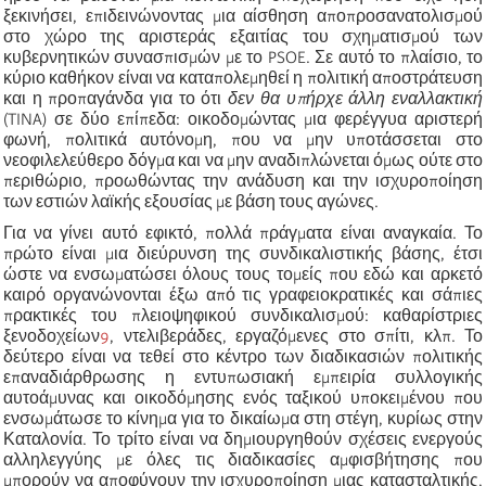
ξεκινήσει, επιδεινώνοντας μια αίσθηση αποπροσανατολισμού
στο χώρο της αριστεράς εξαιτίας του σχηματισμού των
κυβερνητικών συνασπισμών με το PSOE. Σε αυτό το πλαίσιο, το
κύριο καθήκον είναι να καταπολεμηθεί η πολιτική αποστράτευση
και η προπαγάνδα για το ότι
δεν θα υπήρχε άλλη εναλλακτική
(TINA) σε δύο επίπεδα: οικοδομώντας μια φερέγγυα αριστερή
φωνή, πολιτικά αυτόνομη, που να μην υποτάσσεται στο
νεοφιλελεύθερο δόγμα και να μην αναδιπλώνεται όμως ούτε στο
περιθώριο, προωθώντας την ανάδυση και την ισχυροποίηση
των εστιών λαϊκής εξουσίας με βάση τους αγώνες.
Για να γίνει αυτό εφικτό, πολλά πράγματα είναι αναγκαία. Το
πρώτο είναι μια διεύρυνση της συνδικαλιστικής βάσης, έτσι
ώστε να ενσωματώσει όλους τους τομείς που εδώ και αρκετό
καιρό οργανώνονται έξω από τις γραφειοκρατικές και σάπιες
πρακτικές του πλειοψηφικού συνδικαλισμού:
καθαρίστριες
ξενοδοχείων
9
,
ντελιβεράδες
,
εργαζόμενες στο σπίτι, κλπ. Το
δεύτερο είναι να τεθεί στο κέντρο των διαδικασιών πολιτικής
επαναδιάρθρωσης η εντυπωσιακή εμπειρία συλλογικής
αυτοάμυνας και οικοδόμησης ενός ταξικού υποκειμένου που
ενσωμάτωσε το κίνημα για το δικαίωμα στη στέγη, κυρίως στην
Καταλονία. Το τρίτο είναι να δημιουργηθούν σχέσεις ενεργούς
αλληλεγγύης με όλες τις διαδικασίες αμφισβήτησης που
μπορούν να αποφύγουν την ισχυροποίηση μιας κατασταλτικής,