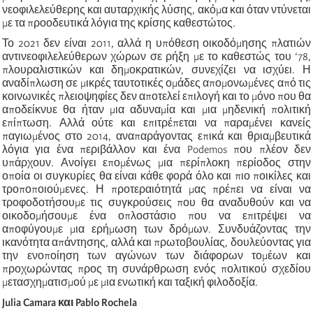
νεοφιλελεύθερης και αυταρχικής λύσης, ακόμα και όταν ντύνεται
με τα προοδευτικά λόγια της κρίσης καθεστώτος.
Το 2021 δεν είναι 2011, αλλά η υπόθεση οικοδόμησης πλατιών
αντινεοφιλελεύθερων χώρων σε ρήξη με το καθεστώς του ‘78,
πλουραλιστικών και δημοκρατικών, συνεχίζει να ισχύει. Η
αναδίπλωση σε μικρές ταυτοτικές ομάδες απομονωμένες από τις
κοινωνικές πλειοψηφίες δεν αποτελεί επιλογή και το μόνο που θα
αποδείκνυε θα ήταν μια αδυναμία και μια μηδενική πολιτική
επίπτωση. Αλλά ούτε και επιτρέπεται να παραμένει κανείς
παγιωμένος στο 2014, αναπαράγοντας επικά και θριαμβευτικά
λόγια για ένα περιβάλλον και ένα Podemos που πλέον δεν
υπάρχουν. Ανοίγει επομένως μια περίπλοκη περίοδος στην
οποία οι συγκυρίες θα είναι κάθε φορά όλο και πιο ποικίλες και
τροποποιούμενες. Η προτεραιότητά μας πρέπει να είναι να
τροφοδοτήσουμε τις συγκρούσεις που θα αναδυθούν και να
οικοδομήσουμε ένα οπλοστάσιο που να επιτρέψει να
αποφύγουμε μια ερήμωση των δρόμων. Συνδυάζοντας την
ικανότητα απάντησης, αλλά και πρωτοβουλίας, δουλεύοντας για
την ενοποίηση των αγώνων των διάφορων τομέων και
προχωρώντας προς τη συνάρθρωση ενός πολιτικού σχεδίου
μετασχηματισμού με μια ενωτική και ταξική φιλοδοξία.
Julia Camara και Pablo Rochela