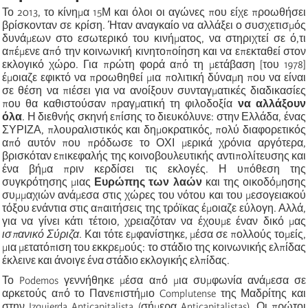
Το 2013, το κίνημα 15Μ και όλοι οι αγώνες που είχε προωθήσει
βρίσκονταν σε κρίση. Ήταν αναγκαίο να αλλάξει ο συσχετισμός
δυνάμεων στο εσωτερικό του κινήματος, να στηριχτεί σε ό,τι
απέμενε από την κοινωνική κινητοποίηση και να επεκταθεί στον
εκλογικό χώρο. Για πρώτη φορά από τη μετάβαση [του 1978]
έμοιαζε εφικτό να προωθηθεί μια πολιτική δύναμη που να είναι
σε θέση να πιέσει για να ανοίξουν συνταγματικές διαδικασίες
που θα καθιστούσαν πραγματική τη φιλοδοξία
να αλλάξουν
όλα
. Η διεθνής σκηνή επίσης το διευκόλυνε: στην Ελλάδα, ένας
ΣΥΡΙΖΑ, πλουραλιστικός και δημοκρατικός, πολύ διαφορετικός
από αυτόν που πρόδωσε το ΟΧΙ μερικά χρόνια αργότερα,
βρισκόταν επικεφαλής της κοινοβουλευτικής αντιπολίτευσης και
ένα βήμα πριν κερδίσει τις εκλογές. Η υπόθεση της
συγκρότησης μιας
Ευρώπης των λαών
και της οικοδόμησης
συμμαχιών ανάμεσα στις χώρες του νότου και του μεσογειακού
τόξου ενάντια στις απαιτήσεις της τρόϊκας έμοιαζε εύλογη. Αλλά,
για να γίνει κάτι τέτοιο, χρειαζόταν να έχουμε έναν δικό μας
ισπανικό Σύριζα
. Και τότε εμφανίστηκε, μέσα σε πολλούς τομείς,
μια μετατόπιση του εκκρεμούς: το στάδιο της κοινωνικής ελπίδας
έκλεινε και άνοιγε ένα στάδιο εκλογικής ελπίδας.
Το Podemos γεννήθηκε μέσα από μια συμφωνία ανάμεσα σε
αρκετούς από το Πανεπιστήμιο Complutense της Μαδρίτης και
στην Izquierda Anticapitalista (σήμερα Anticapitalistas). Οι πρώτοι