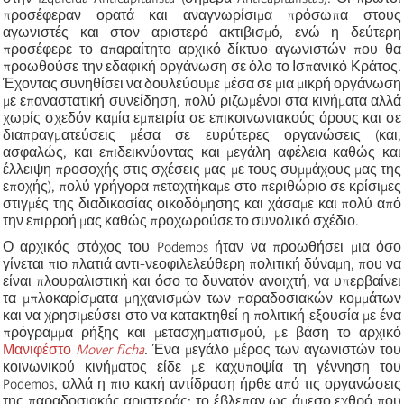
προσέφεραν ορατά και αναγνωρίσιμα πρόσωπα στους
αγωνιστές και στον αριστερό ακτιβισμό, ενώ η δεύτερη
προσέφερε το απαραίτητο αρχικό δίκτυο αγωνιστών που θα
προωθούσε την εδαφική οργάνωση σε όλο το Ισπανικό Κράτος.
Έχοντας συνηθίσει να δουλεύουμε μέσα σε μια μικρή οργάνωση
με επαναστατική συνείδηση, πολύ ριζωμένοι στα κινήματα αλλά
χωρίς σχεδόν καμία εμπειρία σε επικοινωνιακούς όρους και σε
διαπραγματεύσεις μέσα σε ευρύτερες οργανώσεις (και,
ασφαλώς, και επιδεικνύοντας και μεγάλη αφέλεια καθώς και
έλλειψη προσοχής στις σχέσεις μας με τους συμμάχους μας της
εποχής), πολύ γρήγορα πεταχτήκαμε στο περιθώριο σε κρίσιμες
στιγμές της διαδικασίας οικοδόμησης και χάσαμε και πολύ από
την επιρροή μας καθώς προχωρούσε το συνολικό σχέδιο.
Ο αρχικός στόχος του Podemos ήταν να προωθήσει μια όσο
γίνεται πιο πλατιά αντι-νεοφιλελεύθερη πολιτική δύναμη, που να
είναι πλουραλιστική και όσο το δυνατόν ανοιχτή, να υπερβαίνει
τα μπλοκαρίσματα μηχανισμών των παραδοσιακών κομμάτων
και να χρησιμεύσει στο να κατακτηθεί η πολιτική εξουσία με ένα
πρόγραμμα ρήξης και μετασχηματισμού, με βάση το αρχικό
Μανιφέστο
Mover ficha
. Ένα μεγάλο μέρος των αγωνιστών του
κοινωνικού κινήματος είδε με καχυποψία τη γέννηση του
Podemos, αλλά η πιο κακή αντίδραση ήρθε από τις οργανώσεις
της παραδοσιακής αριστεράς: το έβλεπαν ως άμεσο εχθρό που