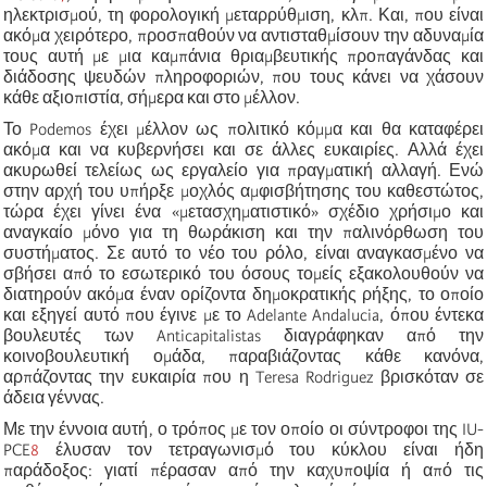
ηλεκτρισμού, τη φορολογική μεταρρύθμιση, κλπ. Και, που είναι
ακόμα χειρότερο, προσπαθούν να αντισταθμίσουν την αδυναμία
τους αυτή με μια καμπάνια θριαμβευτικής προπαγάνδας και
διάδοσης ψευδών πληροφοριών, που τους κάνει να χάσουν
κάθε αξιοπιστία, σήμερα και στο μέλλον.
Το Podemos έχει μέλλον ως πολιτικό κόμμα και θα καταφέρει
ακόμα και να κυβερνήσει και σε άλλες ευκαιρίες. Αλλά έχει
ακυρωθεί τελείως ως εργαλείο για πραγματική αλλαγή. Ενώ
στην αρχή του υπήρξε μοχλός αμφισβήτησης του καθεστώτος,
τώρα έχει γίνει ένα
«
μετασχηματιστικό
»
σχέδιο χρήσιμο και
αναγκαίο μόνο για τη θωράκιση και την παλινόρθωση του
συστήματος. Σε αυτό το νέο του ρόλο, είναι αναγκασμένο να
σβήσει από το εσωτερικό του όσους τομείς εξακολουθούν να
διατηρούν ακόμα έναν ορίζοντα δημοκρατικής ρήξης, το οποίο
και εξηγεί αυτό που έγινε με το Adelante Andalucia, όπου έντεκα
βουλευτές των Anticapitalistas διαγράφηκαν από την
κοινοβουλευτική ομάδα, παραβιάζοντας κάθε κανόνα,
αρπάζοντας την ευκαιρία που η Teresa Rodriguez βρισκόταν σε
άδεια γέννας.
Με την έννοια αυτή, ο τρόπος με τον οποίο οι σύντροφοι της IU-
PCE
8
έλυσαν τον τετραγωνισμό του κύκλου είναι ήδη
παράδοξος: γιατί πέρασαν από την καχυποψία ή από τις