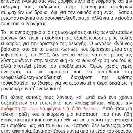
επιθέσεις ενάντια στις νέες μορφές πολιτικής έκφρασης και την
εκλογική τους εκδήλωση στην οικοδόμηση σταθερών
συμμαχιών ως δρόμο, όχι για την οικοδόμηση ενός πλατιού
μετώπου ενάντια στο σοσιοφιλελευθερισμό, αλλά για την είσοδό
τους στις κυβερνήσεις.
Το πιο ανησυχητικό από τις υποχωρήσεις αυτές των τελευταίων
χρόνων δεν είναι η αίσθηση της εξουδετέρωσης μιας καλής
ευκαιρίας για την αριστερά της αλλαγής. Ο μεγάλος κίνδυνος
βρίσκεται στο ότι το Unidas Podemos, που βρίσκεται μέσα στις
κυβερνήσεις του PSOE, δεν μπορεί πλέον να είναι μέρος της
λύσης απέναντι στην οικονομική και κοινωνική κρίση που ζούμε,
αλλά αποτελεί μέρος του προβλήματος. Όμως χωρίς γερές
αναφορές σε μια αριστερά που να αντιτίθεται στη
νεοφιλελεύθερη-προοδευτική διαχείριση της κρίσης
τροφοδοτείται το έδαφος για να εμφανιστεί η άκρα δεξιά ως η
μοναδική δυνατή εναλλακτική.
Για όλους αυτούς τους λόγους, και μετά από ένα χρόνο
συζητήσεων στο εσωτερικό των Anticapitalistas, πήραμε την
απόφαση το 2020 να φύγουμε από το Podemos
. Αυτό ήταν μια
τελική πράξη που επικύρωνε μια κατάσταση που ήταν ήδη
πραγματικότητα και η οποία ήρθε να επικυρώσει την αποτυχία
του σχεδίου μας για το Podemos. Ωστόσο, δεν επανερχόμαστε
στην αφετηρία: ξανα-αρχίζουμε πάντα από τα μέσα του δρόμου.