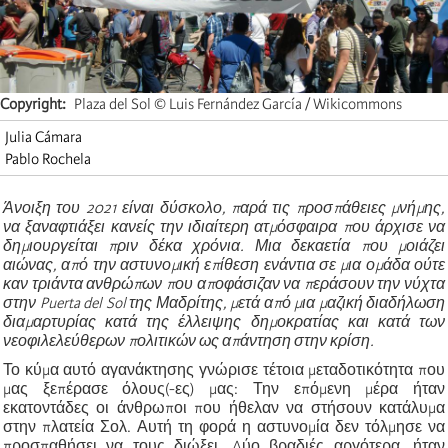
Copyright
Plaza del Sol © Luis Fernández García / Wikicommons
Julia Cámara
Pablo Rochela
Άνοιξη του 2021 είναι δύσκολο, παρά τις προσπάθειες μνήμης,
να ξαναφτιάξει κανείς την ιδιαίτερη ατμόσφαιρα που άρχισε να
δημιουργείται πριν δέκα χρόνια. Μια δεκαετία που μοιάζει
αιώνας, από την αστυνομική επίθεση ενάντια σε μια ομάδα ούτε
καν τριάντα ανθρώπων που αποφάσιζαν να περάσουν την νύχτα
στην Puerta del Sol της Μαδρίτης, μετά από μια μαζική διαδήλωση
διαμαρτυρίας κατά της έλλειψης δημοκρατίας και κατά των
νεοφιλελεύθερων πολιτικών ως απάντηση στην κρίση.
Το κύμα αυτό αγανάκτησης γνώρισε τέτοια μεταδοτικότητα που
μας ξεπέρασε όλους(-ες) μας: Την επόμενη μέρα ήταν
εκατοντάδες οι άνθρωποι που ήθελαν να στήσουν κατάλυμα
στην πλατεία Σολ. Αυτή τη φορά η αστυνομία δεν τόλμησε να
προσπαθήσει να τους διώξει. Δύο βραδιές αργότερα, ήταν