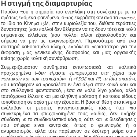
Η στιγμή της διαμαρτυρίας
Παρόλο που η σημασία του ενεπλάκη στη συνέχεια με με τα
αμέσως επόμενα φαινόμενα, όπως εκφράστηκαν από τα
mareas
2
,
το ίδιο το Κίνημα 15Μ, στην κυριολεξία του, διέθετε τεράστιες
δυνατότητες (που πολλοί δεν θέλησαν να τις δουν τότε) και πολύ
σημαντικές ελλείψεις (που πολλοί άλλοι εξακολουθούν και
σήμερα να μην τις αναγνωρίζουν). Περισσότερο από ένα
αυστηρά καθορισμένο κίνημα, επρόκειτο περισσότερο για την
έκφραση μιας γενικευμένης δυσφορίας και μιας οργανικής
κρίσης χωρίς πολιτική συνάρθρωση.
Συμμεριζόμασταν συνθήματα εντυπωσιακά και πολιτικά
προχωρημένα (
«
δεν είμαστε εμπορεύματα στα χέρια των
πολιτικών και των τραπεζιτών
»
, ή
«
PSOE και PP, τα ίδια σκατά
»
),
που κατάφεραν να προκαλέσουν ένα άλμα στον κοινό νου και
στο συλλογικό φαντασιακό, μέσα σε πολύ λίγο χρόνο, αλλά
ταυτόχρονα έλλειπε και μια αληθινή πρόταση ή κάποιου είδους
τοποθέτηση σε σχέση με την εξουσία. Η βασική θέση στο κίνημα
ανέλαβαν οι μεσαίες πανεπιστημιακές τάξεις (και πιο
συγκεκριμένα τα φτωχοποιημένα τους παιδιά), δεν υπήρξε
σύνδεση με το συνδικαλιστικό κόσμο, ούτε και με διεκδικήσεις
που σήμερα είναι κεντρικές, όπως ο φεμινισμός ή ο
αντιρατσισμός, αλλά τότε παρέμεναν σε δεύτερη μοίρα στην
μεγάλη πλειοψηφία των περιπτώσεων. Η κυβέρνηση, ακόμα και