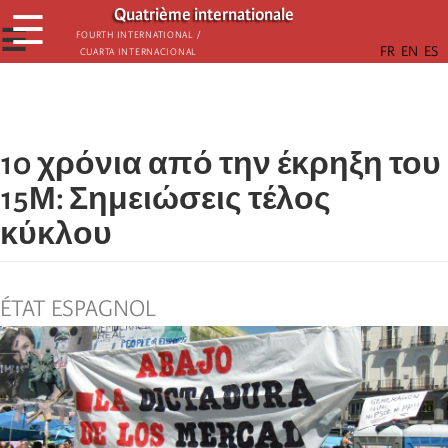
Παράκαμψη
Quatrième internationale
☰
προς
☰
Fourth International /
Cuarta Internacional
το
κυρίως
περιεχόμενο
10 χρόνια από την έκρηξη του
15Μ: Σημειώσεις τέλος
κύκλου
ÉTAT ESPAGNOL