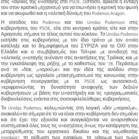
στις παγίδες της υποταγής στο PSOE. Ωστόσο, άρκεσε η ένταξή
του στον κρατικό μηχανισμό για να σιωπήσει η κριτική του φωνή
και να ακυρωθεί και η πολιτική δύναμη του Podemos Aragon.
Η είσοδος του
Podemos και του Unidas Podemos
6
στις
κυβερνήσεις του PSOE, είτε στο κεντρικό κράτος είτε και στην
Αραγονία, σήμανε το τέλος αυτού του κύκλου. Το Unidas Podemos
εισήλθε στις κυβερνήσεις με τον ίδιο τρόπο με τον οποίο
κατέληξε και το δημοψήφισμα του ΣΥΡΙΖΑ για το ΟΧΙ στην
Ελλάδα και ο συμβιβασμός του Τσίπρα: με αποδοχή της
πολιτικής υποταγής απέναντι στις απαιτήσεις της Τρόϊκας και με
την εγκατάλειψη της ρήξης με το καθεστώς του ‘78. Περάσαμε
από το
«
Ναι, μπορούμε
»
και την ιδέα της ανόδου στην
κυβέρνηση ως εργαλείο μετασχηματισμού της κοινωνίας στην
κυβέρνηση συνεργασίας με το PSOE ως αυτοσκοπό,
περιφρονώντας τη δυνατότητα αποφυγής των δεξιών
κυβερνήσεων με βάση την υποστήριξη και τις προγραμματικές
διαβουλεύσεις ενάντια στις σοσιοφιλελεύθερες κυβερνήσεις.
Το
Unidas Podemos
, κολυμπώντας στη λογική
«
δεν μπορούμε
»
,
ανακαλύπτει σήμερα ότι το να είναι στην κυβέρνηση δεν σημαίνει
και ότι έχει την εξουσία και αναγκάζονται να απαρνηθούν
συστηματικά όλες τους τις υποσχέσεις όπως την κατάργηση της
μεταρρύθμισης του εργατικού δικαίου και της νομοθεσίας
mordaza
7
, τη ρύθμιση των ενοικίων, το πάγωμα των τιμών