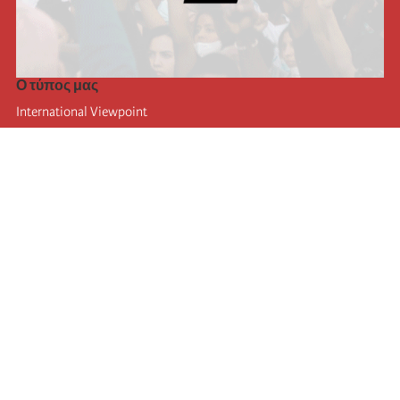
Ο τύπος μας
International Viewpoint
Punto de vista internacional
Inprecor
Facebook
Twitter
Η Διεθνής
Τελευταίο συνέδριο της Διεθνούς
Ανακοινώσεις του Εκτελεστικού Γραφείου
Μορφωτικό Ίδρυμα (IIRE)
Διεθνές κάμπινγκ
Συγγραφείς
Video