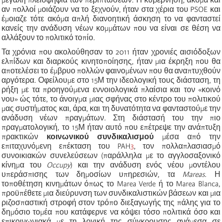
αν πολλοί μοιάζουν να το ξεχνούν, ήταν στα χέρια του PSOE και
έμοιαζε τότε ακόμα απλή διανοητική άσκηση το να φανταστεί
κανείς την ανάδυση νέων κομμάτων που να είναι σε θέση να
αλλάξουν το πολιτικό τοπίο.
Τα χρόνια που ακολούθησαν το 2011 ήταν χρονιές αισιόδοξων
ελπίδων και διαρκούς κινητοποίησης, ήταν μια έκρηξη που θα
αποτελέσει το έμβρυο πολλών φαινομένων που θα αναπτυχθούν
αργότερα. Οφείλουμε στο 15Μ την ιδεολογική τους διάσταση, τη
ρήξη με τα προηγούμενα εννοιολογικά πλαίσια και τον
«
κοινό
νου
»
ώς τότε, το άνοιγμα μιας σφήνας στο κέντρο του πολιτικού
μας συστήματος και, άρα, και τη δυνατότητα να φανταστούμε την
ανάδυση νέων πραγμάτων. Στη διάστασή του την πιο
πραγματολογική, το 15Μ ήταν αυτό που επέτρεψε την ανάπτυξη
πρακτικών
κοινωνικού συνδικαλισμού
μέσα από την
επιταχυνόμενη επέκταση του PAH
3
, τον πολλαπλασιασμό
συνοικιακών συνελεύσεων (παράλληλα με το αγγλοσαξονικό
κίνημα του
Occupy
) και την ανάδυση ενός νέου μοντέλου
υπεράσπισης των δημοσίων υπηρεσιών, τα
Mareas
. Η
τοποθέτηση κινημάτων όπως το
Marea Verde
ή το
Marea Blanca
,
προϋπέθετε μια διεύρυνση των συνδικαλιστικών βάσεων και μια
ριζοσπαστική στροφή στον τρόπο διεξαγωγής της πάλης για το
δημόσιο τομέα που κατάφερνε να κόψει τόσο πολιτικά όσο και
επικοινωνιακά με τη λογική της σύγκρουσης ανάμεσα σε