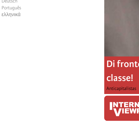
Deutsch
Português
ελληνικά
Di front
classe!
Anticapitalistas