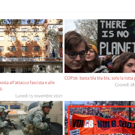
COP26: basta bla bla bla, solo la lotta
osta all’attacco fascista e alle
Giovedi 28
li
Lunedi 15 novembre 2021