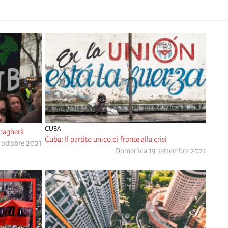
CUBA
 pagherà
Cuba: Il partito unico di fronte alla crisi
 ottobre 2021
Domenica 19 settembre 2021