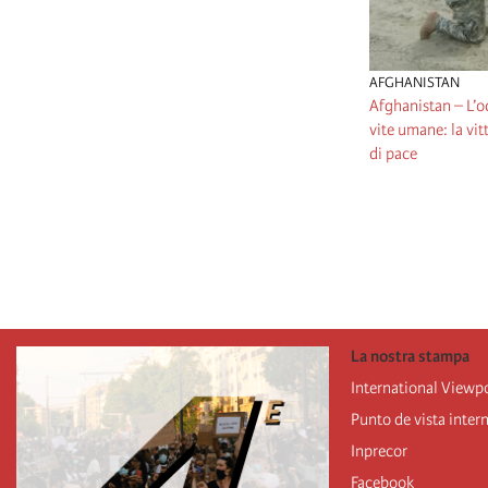
AFGHANISTAN
Afghanistan – L’o
vite umane: la vit
di pace
Pagination
La nostra stampa
International Viewp
Punto de vista inter
Inprecor
Facebook