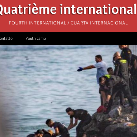
uatrième internationa
Fourth International / Cuarta Internacional
ontatto
Youth camp