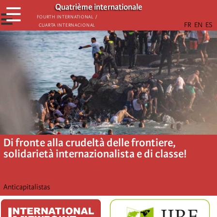
Skip
Quatrième internationale
☰
to
☰
Fourth International /
Cuarta Internacional
main
content
Di fronte alla crudeltà delle frontiere,
solidarietà internazionalista e di classe!
Anticapitalistas