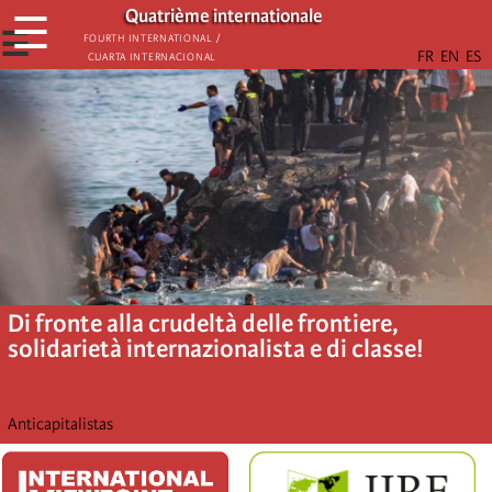
Skip
Quatrième internationale
☰
to
☰
Fourth International /
Cuarta Internacional
main
content
Di fronte alla crudeltà delle frontiere,
solidarietà internazionalista e di classe!
Anticapitalistas