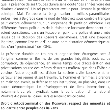
que la présence de ses troupes durera sans doute "des années voire des
dizaines d'années". Un tel protectorat exclut pour l'instant la partition
ethnique. Mais l'entrée et la réorganisation de milices paramilitaires
serbes liées à Belgrade dans le nord de Mitrovica sous contrôle français
peut encore déboucher sur un engrenage de partition ethnique. Les
différentes forces politiques de la résistance kosovare demandent que
soient constituées, dans un Kosovo en paix, une police et une armée
issues de la décision des Kosovars eux-mêmes. C'est une exigence
légitime, comme l'est celle d'une auto-administration démocratique au
lieu d'un " protectorat " de l'ONU.
La présence durable de troupes et organisations étrangères sera à
l'origine, comme en Bosnie, de très grandes inégalités sociales, de
corruption, de dépendance, en même temps que d'accélération des
privatisations source des mêmes désastres mafieux que dans l'Albanie
voisine. Notre objectif est d'aider la société civile kosovare et en
particulier ses jeunes et ses travailleurs, hommes et femmes, à prendre
en main son avenir, sa défense et ses institutions, au plus vite, dans un
cadre démocratique. Le développement de liens internationaux,
notamment au plan syndical, dans la continuation d'International
Workers Aid pour la Bosnie, sera essentiel dans ce cadre.
Droit d'autodétermination des Kosovars; respect des minorités et
solidarité entre peuples des Balkans