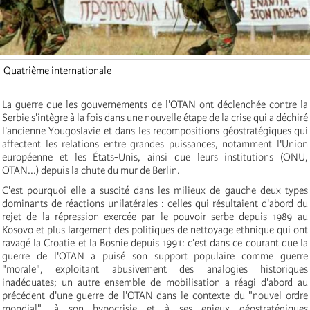
Quatrième internationale
La guerre que les gouvernements de l'OTAN ont déclenchée contre la
Serbie s'intègre à la fois dans une nouvelle étape de la crise qui a déchiré
l'ancienne Yougoslavie et dans les recompositions géostratégiques qui
affectent les relations entre grandes puissances, notamment l'Union
européenne et les États-Unis, ainsi que leurs institutions (ONU,
OTAN...) depuis la chute du mur de Berlin.
C'est pourquoi elle a suscité dans les milieux de gauche deux types
dominants de réactions unilatérales : celles qui résultaient d'abord du
rejet de la répression exercée par le pouvoir serbe depuis 1989 au
Kosovo et plus largement des politiques de nettoyage ethnique qui ont
ravagé la Croatie et la Bosnie depuis 1991: c'est dans ce courant que la
guerre de l'OTAN a puisé son support populaire comme guerre
"morale", exploitant abusivement des analogies historiques
inadéquates; un autre ensemble de mobilisation a réagi d'abord au
précédent d'une guerre de l'OTAN dans le contexte du "nouvel ordre
mondial", à son hypocrisie et à ses enjeux géostratégiques