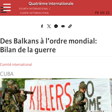
Skip
Quatrième internationale
☰
to
☰
Fourth International /
Cuarta Internacional
main
content
Des Balkans à l'ordre mondial:
Bilan de la guerre
Comité international
CUBA