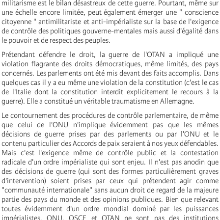
militarisme est le bilan désastreux de cette guerre. Pourtant, même sur
une échelle encore limitée, peut également émerger une " conscience
citoyenne " antimilitariste et anti-impérialiste sur la base de l'exigence
de contrôle des politiques gouverne-mentales mais aussi d'égalité dans
le pouvoir et de respect des peuples.
Prétendant défendre le droit, la guerre de l'OTAN a impliqué une
violation flagrante des droits démocratiques, même limités, des pays
concernés. Les parlements ont été mis devant des faits accomplis. Dans
quelques cas il y a eu même une violation de la constitution (c'est le cas
de l'Italie dont la constitution interdit explicitement le recours à la
guerre). Elle a constitué un véritable traumatisme en Allemagne.
Le contournement des procédures de contrôle parlementaire, de même
que celui de l'ONU n'implique évidemment pas que les mêmes
décisions de guerre prises par des parlements ou par l'ONU et le
contenu particulier des Accords de paix seraient à nos yeux défendables.
Mais c'est l'exigence même de contrôle public et la contestation
radicale d'un ordre impérialiste qui sont enjeu. Il n'est pas anodin que
des décisions de guerre (qui sont des formes particulièrement graves
d'intervention) soient prises par ceux qui prétendent agir comme
"communauté internationale" sans aucun droit de regard de la majeure
partie des pays du monde et des opinions publiques. Bien que relevant
toutes évidemment d'un ordre mondial dominé par les puissances
impérialistes, ONU, OSCE et OTAN ne sont pas des institutions