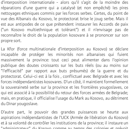
d'interposition internationale - alors qu'il s'agit de la moindre des
réparations d'une guerre qui a catalysé (et non empêché) les pires
nettoyages ethniques commis par les forces serbes. Certes, du point de
vue des Albanais du Kosovo, le protectorat brise le joug serbe. Mais il
est aux antipodes de ce que prétendent instaurer les Accords de paix
("un Kosovo multiethnique et tolérant") et il n'envisage pas de
reconnaître le droit de la population kosovare à se prononcer sur son
propre sort.
La Kfor (force multinationale d'interposition au Kosovo) se déclare
incapable de protéger les minorités non albanaises qui fuient
massivement la province: tout ceci peut alimenter dans l'opinion
publique des doutes croissants sur les buts réels (ou au moins sur
"l'efficacité" par rapport aux buts présumés) de la guerre et du
protectorat. Celui-ci est à la fois , conflictuel avec Belgrade et avec les
forces indépendantistes kosovares. D'un côté, il maintient formellement
la souveraineté serbe sur la province et les frontières yougoslaves, ce
qui est associé à la possibilité du retour des forces armées de Belgrade;
mais, en pratique, il officialise l'usage du Mark au Kosovo, au détriment
du Dinar yougoslave.
D'autre part, le pouvoir des grandes puissances se heurte aux
aspirations indépendantistes de l'UCK (Armée de libération du Kosovo)
et à sa volonté de contrôler les institutions de la province; il instaure un
"administrateur" du Kosovo comme au temps des colonies et prévoit