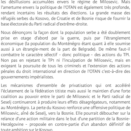
les désillusions accumulées envers le régime de Milosevic. Mais
l'amertume envers la politique de l'OTAN est également très profonde,
rendant incertains les résultats des élections. La grande masse des
réfugiés serbes du Kosovo, de Croatie et de Bosnie risque de fournir la
base électorale du Parti radical d'extrême-droite.
Nous dénonçons la façon dont la population serbe a été doublement
prise en otage d'abord par la guerre, puis par l'étranglement
économique (la population du Monténégro étant quant à elle soumise
aussi à un étrangle-ment de la part de Belgrade). De même faut-il
combattre le caractère sélectif - donc politique - des actions du TPI.
Non pas en rejetant le TP1 ni l'inculpation de Milosevic, mais en
exigeant la poursuite de tous les criminels et l'extension des actions
pénales du droit international en direction de l'OTAN c'est-à-dire des
gouvernements impérialistes.
Les mécanismes d'ensemble de privatisation qui ont accéléré
l'éclatement de la fédération titiste mais aussi le maintien d'une forte
coalition au pouvoir entre le parti de Milosevic et le Parti radical de
Seselj continueront à produire leurs effets désagrégateurs, notamment
au Monténégro. La perte du Kosovo renforce une offensive politique de
Milosevic, aîné de Seselj, vers la Bosnie. Elle pourrait déboucher sur la
relance d'une action militaire dans le but d'une partition de la Bosnie-
Herzégovine - proposée en contre-partie d'un abandon définitif de
toute ambition sur le Kosovo.