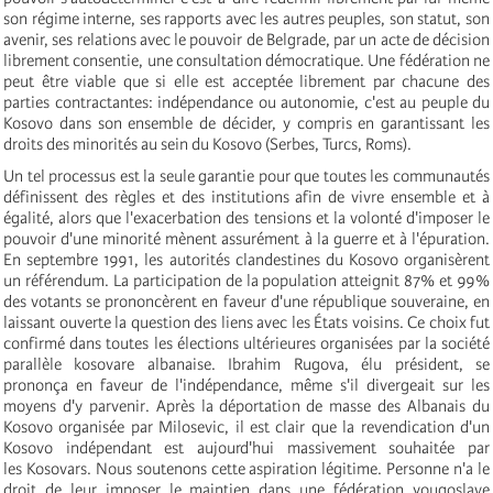
son régime interne, ses rapports avec les autres peuples, son statut, son
avenir, ses relations avec le pouvoir de Belgrade, par un acte de décision
librement consentie, une consultation démocratique. Une fédération ne
peut être viable que si elle est acceptée librement par chacune des
parties contractantes: indépendance ou autonomie, c'est au peuple du
Kosovo dans son ensemble de décider, y compris en garantissant les
droits des minorités au sein du Kosovo (Serbes, Turcs, Roms).
Un tel processus est la seule garantie pour que toutes les communautés
définissent des règles et des institutions afin de vivre ensemble et à
égalité, alors que l'exacerbation des tensions et la volonté d'imposer le
pouvoir d'une minorité mènent assurément à la guerre et à l'épuration.
En septembre 1991, les autorités clandestines du Kosovo organisèrent
un référendum. La participation de la population atteignit 87% et 99%
des votants se prononcèrent en faveur d'une république souveraine, en
laissant ouverte la question des liens avec les États voisins. Ce choix fut
confirmé dans toutes les élections ultérieures organisées par la société
parallèle kosovare albanaise. Ibrahim Rugova, élu président, se
prononça en faveur de l'indépendance, même s'il divergeait sur les
moyens d'y parvenir. Après la déportation de masse des Albanais du
Kosovo organisée par Milosevic, il est clair que la revendication d'un
Kosovo indépendant est aujourd'hui massivement souhaitée par
les Kosovars. Nous soutenons cette aspiration légitime. Personne n'a le
droit de leur imposer le maintien dans une fédération yougoslave