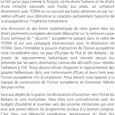
Le fait qu'un pays comme la Turquie, où les droits humains et les droits
d'une minorité nationale sont foulés aux pieds, ait collaboré
directement avec l'OTAN en lui ouvrant ses bases aériennes est par lui-
même suffisant pour démontrer le caractère parfaitement hypocrite de
la propagande sur l'ingérence humanitaire.
Une discussion et des bilans systématiques de cette guerre dans les
divers parlements européens devraient déboucher sur la remise en cause
d'une politique de " sécurité " européen-ne passant dans le cadre de
l'OTAN et sur une campagne internationale pour la dissolution de
l'OTAN. Dans l'immédiat le pouvoir d'attraction de l'Union européenne
reste considérable dans les pays d'Europe de l'Est et des Balkans ; les
projets de regroupements balkaniques sont souvent perçus (ou
présentés par les partis dominants) comme des dérivatifs pour retarder
l'adhésion à l'UE. Nous devons refuser d'opposer le rapprochement des
peuples balkaniques dans une communauté d'États et leurs liens avec
l'Union européenne s'ils le souhaitent. Nous devons nous opposer à la
logique de construction de l'Union européenne en forteresse libérale
des pays riches.
Face aux dégâts de la guerre, les déclarations d'ouverture vers l'Est et les
Balkans se sont multipliées. Mais elles sont contradictoires avec les
budgets d'austérité et tournées vers des priorités militaristes qui vont
plus que jamais réduire les programmes sociaux à la portion congrue.
C'est dans une démarche coopérative, respectueuse du droit des