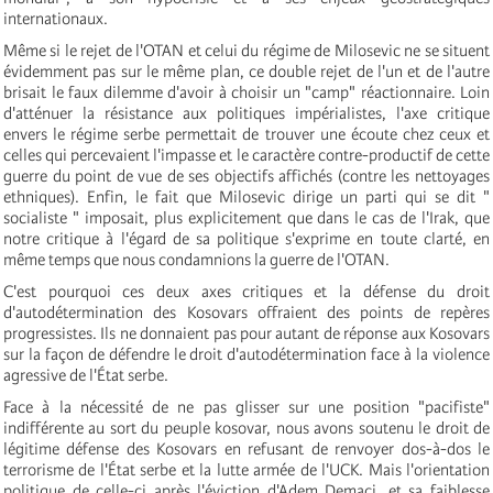
internationaux.
Même si le rejet de l'OTAN et celui du régime de Milosevic ne se situent
évidemment pas sur le même plan, ce double rejet de l'un et de l'autre
brisait le faux dilemme d'avoir à choisir un "camp" réactionnaire. Loin
d'atténuer la résistance aux politiques impérialistes, l'axe critique
envers le régime serbe permettait de trouver une écoute chez ceux et
celles qui percevaient l'impasse et le caractère contre-productif de cette
guerre du point de vue de ses objectifs affichés (contre les nettoyages
ethniques). Enfin, le fait que Milosevic dirige un parti qui se dit "
socialiste " imposait, plus explicitement que dans le cas de l'Irak, que
notre critique à l'égard de sa politique s'exprime en toute clarté, en
même temps que nous condamnions la guerre de l'OTAN.
C'est pourquoi ces deux axes critiques et la défense du droit
d'autodétermination des Kosovars offraient des points de repères
progressistes. Ils ne donnaient pas pour autant de réponse aux Kosovars
sur la façon de défendre le droit d'autodétermination face à la violence
agressive de l'État serbe.
Face à la nécessité de ne pas glisser sur une position "pacifiste"
indifférente au sort du peuple kosovar, nous avons soutenu le droit de
légitime défense des Kosovars en refusant de renvoyer dos-à-dos le
terrorisme de l'État serbe et la lutte armée de l'UCK. Mais l'orientation
politique de celle-ci après l'éviction d'Adem Demaci, et sa faiblesse