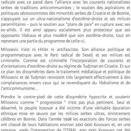
radicale avec ce passé dans l'alliance avec les courants nationalistes
serbes de traditions anticommunistes ; le soutien des aspirations et
politiques sécessionnistes des minorités serbes de Croatie et de Bosnie,
s'appuyant sur un ultra-nationalisme d'extrême-droite et ses milices
paramilitaires - puis le soutien aux "plans de paix" en rupture avec ses
ex-alliés. Il est ainsi apparu socialement plus protecteur que ses
opposants libéraux et plus modéré que son extrême-droite, tout en
reprenant une partie du programme de celle-ci.
Milosevic n'est ni Hitler ni antifasciste. Son alliance politique et
programmatique avec le Parti radical de Seselj et ses milices est
criminelle. Comme est criminelle l'incorporation de courants et
d'orientations d'extrême-droite au régime de Tudjman en Croatie. Et sur
ce plan les dissymétries dans le traitement médiatique et politique de
Milosevic et de Tudjman renvoient très largement effectivement à des
complaisances envers ceux qui se revendiquent du libéralisme et de
l'anticommunisme...
Prendre le contre-pied de cette dissymétrie hypocrite et soutenir
Milosevic comme " progressiste " n'est pas plus pertinent. Seul et
désarmé, le peuple kosovar a été victime d'une véritable épuration
ethnique mise en œuvre par les milices serbes ultras, sinistrement
célèbres en Bosnie. Dans l'année 1998 les exactions des forces serbes
ont chassé de leurs habitations environ 200 000 Kosovars et, en une
semaine, après l'intervention de l'OTAN, 400 000 Kosovars ont été