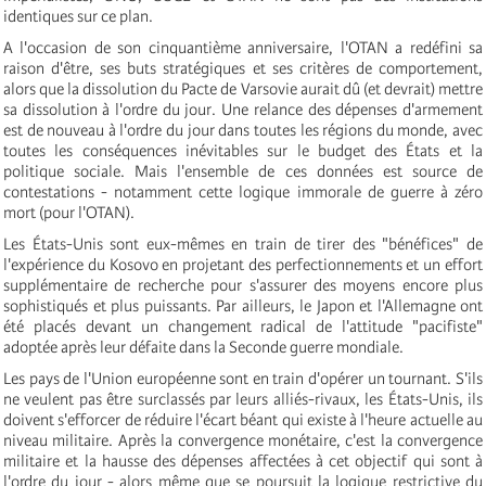
identiques sur ce plan.
A l'occasion de son cinquantième anniversaire, l'OTAN a redéfini sa
raison d'être, ses buts stratégiques et ses critères de comportement,
alors que la dissolution du Pacte de Varsovie aurait dû (et devrait) mettre
sa dissolution à l'ordre du jour. Une relance des dépenses d'armement
est de nouveau à l'ordre du jour dans toutes les régions du monde, avec
toutes les conséquences inévitables sur le budget des États et la
politique sociale. Mais l'ensemble de ces données est source de
contestations - notamment cette logique immorale de guerre à zéro
mort (pour l'OTAN).
Les États-Unis sont eux-mêmes en train de tirer des "bénéfices" de
l'expérience du Kosovo en projetant des perfectionnements et un effort
supplémentaire de recherche pour s'assurer des moyens encore plus
sophistiqués et plus puissants. Par ailleurs, le Japon et l'Allemagne ont
été placés devant un changement radical de l'attitude "pacifiste"
adoptée après leur défaite dans la Seconde guerre mondiale.
Les pays de l'Union européenne sont en train d'opérer un tournant. S'ils
ne veulent pas être surclassés par leurs alliés-rivaux, les États-Unis, ils
doivent s'efforcer de réduire l'écart béant qui existe à l'heure actuelle au
niveau militaire. Après la convergence monétaire, c'est la convergence
militaire et la hausse des dépenses affectées à cet objectif qui sont à
l'ordre du jour - alors même que se poursuit la logique restrictive du