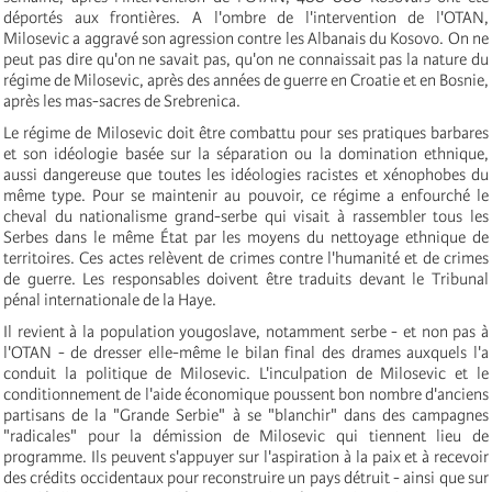
déportés aux frontières. A l'ombre de l'intervention de l'OTAN,
Milosevic a aggravé son agression contre les Albanais du Kosovo. On ne
peut pas dire qu'on ne savait pas, qu'on ne connaissait pas la nature du
régime de Milosevic, après des années de guerre en Croatie et en Bosnie,
après les mas-sacres de Srebrenica.
Le régime de Milosevic doit être combattu pour ses pratiques barbares
et son idéologie basée sur la séparation ou la domination ethnique,
aussi dangereuse que toutes les idéologies racistes et xénophobes du
même type. Pour se maintenir au pouvoir, ce régime a enfourché le
cheval du nationalisme grand-serbe qui visait à rassembler tous les
Serbes dans le même État par les moyens du nettoyage ethnique de
territoires. Ces actes relèvent de crimes contre l'humanité et de crimes
de guerre. Les responsables doivent être traduits devant le Tribunal
pénal internationale de la Haye.
Il revient à la population yougoslave, notamment serbe - et non pas à
l'OTAN - de dresser elle-même le bilan final des drames auxquels l'a
conduit la politique de Milosevic. L'inculpation de Milosevic et le
conditionnement de l'aide économique poussent bon nombre d'anciens
partisans de la "Grande Serbie" à se "blanchir" dans des campagnes
"radicales" pour la démission de Milosevic qui tiennent lieu de
programme. Ils peuvent s'appuyer sur l'aspiration à la paix et à recevoir
des crédits occidentaux pour reconstruire un pays détruit - ainsi que sur