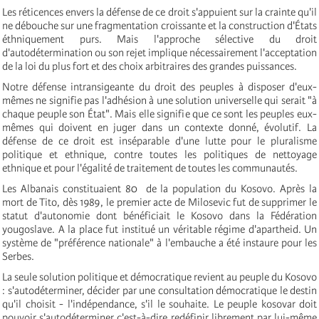
Les réticences envers la défense de ce droit s'appuient sur la crainte qu'il
ne débouche sur une fragmentation croissante et la construction d'États
éthniquement purs. Mais l'approche sélective du droit
d'autodétermination ou son rejet implique nécessairement l'acceptation
de la loi du plus fort et des choix arbitraires des grandes puissances.
Notre défense intransigeante du droit des peuples à disposer d'eux-
mêmes ne signifie pas l'adhésion à une solution universelle qui serait "à
chaque peuple son État". Mais elle signifie que ce sont les peuples eux-
mêmes qui doivent en juger dans un contexte donné, évolutif. La
défense de ce droit est inséparable d'une lutte pour le pluralisme
politique et ethnique, contre toutes les politiques de nettoyage
ethnique et pour l'égalité de traitement de toutes les communautés.
Les Albanais constituaient 80 de la population du Kosovo. Après la
mort de Tito, dès 1989, le premier acte de Milosevic fut de supprimer le
statut d'autonomie dont bénéficiait le Kosovo dans la Fédération
yougoslave. A la place fut institué un véritable régime d'apartheid. Un
système de "préférence nationale" à l'embauche a été instaure pour les
Serbes.
La seule solution politique et démocratique revient au peuple du Kosovo
: s'autodéterminer, décider par une consultation démocratique le destin
qu'il choisit - l'indépendance, s'il le souhaite. Le peuple kosovar doit
pouvoir s'autodéterminer c'est-à-dire redéfinir librement par lui-même