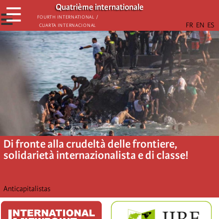
Skip
Quatrième internationale
☰
to
☰
Fourth International /
Cuarta Internacional
main
content
Di fronte alla crudeltà delle frontiere,
solidarietà internazionalista e di classe!
Anticapitalistas