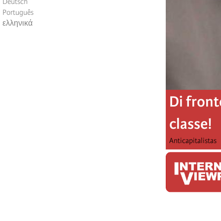
Deutsch
Português
ελληνικά
Di front
classe!
Anticapitalistas