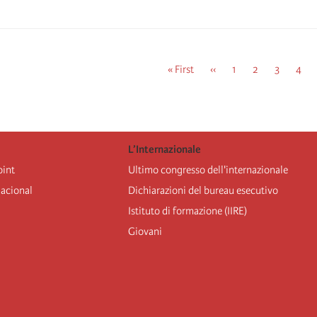
First
« First
Previous
‹‹
Pagina
1
Pagina
2
Pagina
3
Pagi
4
page
page
L’Internazionale
oint
Ultimo congresso dell'internazionale
nacional
Dichiarazioni del bureau esecutivo
Istituto di formazione (IIRE)
Giovani