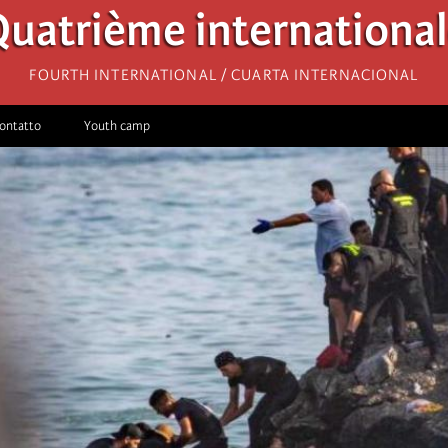
uatrième internationa
Fourth International / Cuarta Internacional
ontatto
Youth camp