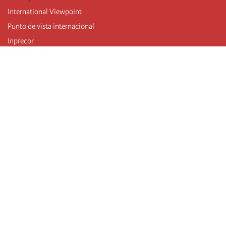
International Viewpoint
Punto de vista internacional
Inprecor
Facebook
Twitter
Mastodon
Telegram
L’Internationale
Dernier congrès de l’Internationale
Déclarations du bureau exécutif
Institut de formation (IIRE)
Jeunes
Auteurs
Vidéos
Flux RSS