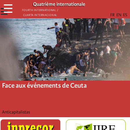
Aller
Quatrième internationale
☰
au
☰
Fourth International /
Cuarta Internacional
contenu
principal
Face aux événements de Ceuta
Anticapitalistas