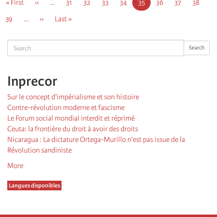
First
« First
Page
‹‹
…
Page
31
Page
32
Page
33
Page
34
Page
35
Page
36
Page
37
Page
38
page
précédente
courante
Page
39
…
Page
››
Dernière
Last »
suivante
page
Search
Search
Inprecor
Sur le concept d’impérialisme et son histoire
Contre-révolution moderne et fascisme
Le Forum social mondial interdit et réprimé
Ceuta: la frontière du droit à avoir des droits
Nicaragua : La dictature Ortega-Murillo n’est pas issue de la
Révolution sandiniste
More
Langues disponibles