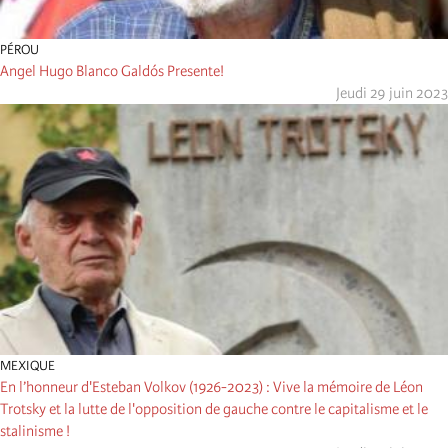
PÉROU
Angel Hugo Blanco Galdós Presente!
Jeudi 29 juin 2023
MEXIQUE
En l’honneur d'Esteban Volkov (1926-2023) : Vive la mémoire de Léon
Trotsky et la lutte de l'opposition de gauche contre le capitalisme et le
stalinisme !