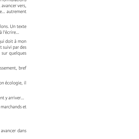
 avancer vers,
ire… autrement
lons. Un texte
à l’écrire…
qui doit à mon
 suivi par des
 sur quelques
assement, bref
on écologie, il
nt y arriver…
ts marchands et
s avancer dans