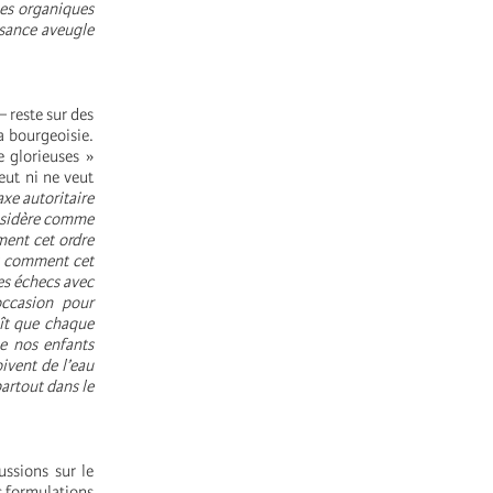
ges organiques
ssance aveugle
 reste sur des
a bourgeoisie.
e glorieuses »
peut ni ne veut
axe autoritaire
onsidère comme
ment cet ordre
 comment cet
es échecs avec
ccasion pour
aît que chaque
e nos enfants
ivent de l’eau
partout dans le
ussions sur le
es formulations