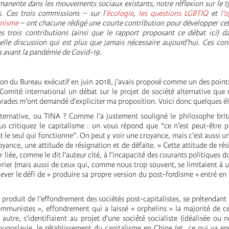
rmanente dans les mouvements sociaux existants, notre réflexion sur le t
. Ces trois commissions – sur l
’écologie
,
les questions LGBTIQ
et
l’
inisme
– ont chacune rédigé une courte contribution pour développer cet
 trois contributions (ainsi que le rapport proposant ce débat ici) da
lle discussion qui est plus que jamais nécessaire aujourd'hui. Ces con
es avant la pandémie de Covid-19.
ion du Bureau exécutif en juin 2018, j’avais proposé comme un des points
Comité international un débat sur le projet de société alternative que
rades m’ont demandé d’expliciter ma proposition. Voici donc quelques é
’alternative, ou TINA ? Comme l’a justement souligné le philosophe br
us critiquez le capitalisme : on vous répond que “ce n’est peut-être p
t le seul qui fonctionne”. On peut y voir une croyance, mais c’est aussi u
oyance, une attitude de résignation et de défaite. » Cette attitude de rés
ûr liée, comme le dit l’auteur cité, à l’incapacité des courants politiques
ier (mais aussi de ceux qui, comme nous trop souvent, se limitaient à u
lever le défi de « produire sa propre version du post-fordisme » entré en 
e produit de l’effondrement des sociétés post-capitalistes, se prétendant 
unistes », effondrement qui a laissé « orphelins » la majorité de ce
utre, s’identifiaient au projet d’une société socialiste (idéalisée ou n
ougoslavie, le rétablissement du capitalisme en Chine (et, ce qui va en