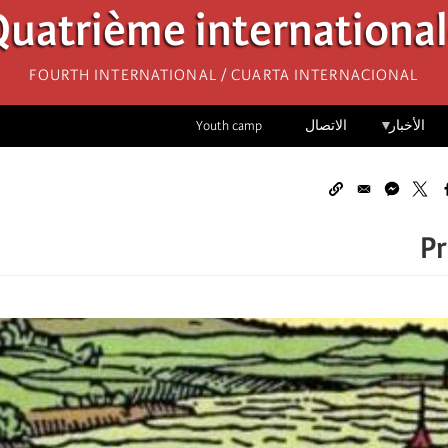
uatrième internationa
Fourth International / Cuarta Internacional
الأخبار
الاتصال
Youth camp
Pr