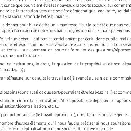
r) sur ce que pourraient être les nouveaux rapports sociaux, sur comment
naire de la transition vers une société démocratique, égalitaire, solida
ait « la socialisation de l’être humain ».
nous donner pour but d’écrire un « manifeste » sur la société que nous vou
adopté à l’occasion de notre prochain congrès mondial, si nous parvenons 
ouvrir un débat – qui sera essentiellement par écrit, donc public, mais 
 une réflexion commune « à voix haute » dans nos réunions. Et qui serait
 et écrits – sur comment on pourrait formuler des questions/réponses
s d’une société future :
nc les institutions, le droit, la question de la propriété et de son dép
’a pas dépéri) ;
anité/nature (sur ce sujet le travail a déjà avancé au sein de la commissi
des besoins (donc aussi ce que sont/pourraient être les besoins…) et comme
stribution (donc la planification, s’il est possible de dépasser les rappor
lisation/décentralisation, etc.)…
reproduction sociale (le travail reproductif), donc les questions de genre…
nombre d’autres éléments qu’il nous faudra préciser si nous souhaiton
 à la « reconceptualisation » d’une société alternative mondiale.