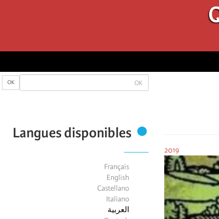
Q
OK
OK
Langues disponibles
2019
Français
English
Castellano
Italiano
العربية