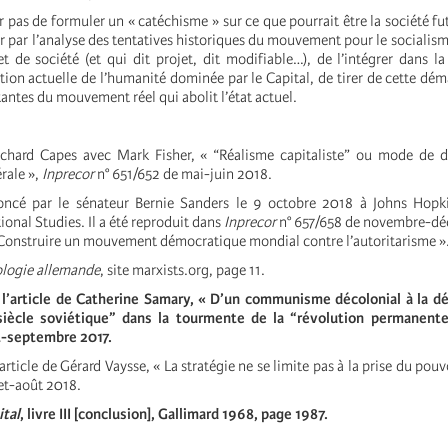
ûr pas de formuler un « catéchisme » sur ce que pourrait être la société futu
r par l’analyse des tentatives historiques du mouvement pour le socialisme
t de société (et qui dit projet, dit modifiable…), de l’intégrer dans 
ution actuelle de l’humanité dominée par le Capital, de tirer de cette dém
tantes du mouvement réel qui abolit l’état actuel.
Richard Capes avec Mark Fisher, « “Réalisme capitaliste” ou mode de 
érale »,
Inprecor
n° 651/652 de mai-juin 2018.
oncé par le sénateur Bernie Sanders le 9 octobre 2018 à Johns Hopk
onal Studies. Il a été reproduit dans
Inprecor
n° 657/658 de novembre-dé
 Construire un mouvement démocratique mondial contre l’autoritarisme »
ologie allemande
, site marxists.org, page 11.
t l’article de Catherine Samary, «
D’un communisme décolonial à la d
iècle soviétique” dans la tourmente de la “révolution permanent
t-septembre 2017.
l’article de Gérard Vaysse, « La stratégie ne se limite pas à la prise du pouv
let-août 2018.
ital
, livre III [conclusion], Gallimard 1968, page 1987.