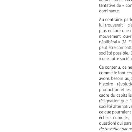
tentative de « con
dominante.
Au contraire, parl
lui trouverait – c
plus encore que d
mouvement ouvri
néolibéral » (M. F
peut être combatt
société possible. 
« une autre sociét
Ce contenu, ce ne 
comme le font ceu
avons besoin aujo
histoire – révolut
production et les 
cadre du capitalis
résignation que l’
société alternativ
ce que pourraient
échecs cumulés, i
question) qui pars
de travailler par 