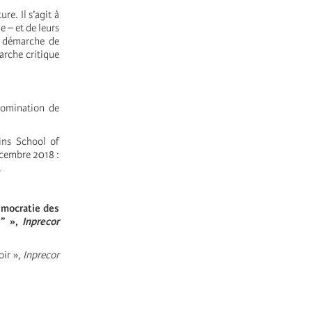
re. Il s’agit à
 – et de leurs
la démarche de
arche critique
domination de
ins School of
cembre 2018 :
.
émocratie des
e” »,
Inprecor
oir »,
Inprecor