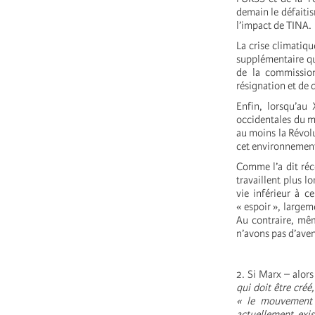
demain le défaitis
l’impact de TINA.
La crise climatiqu
supplémentaire qu
de la commission
résignation et de 
Enfin, lorsqu’au 
occidentales du mo
au moins la Révolu
cet environnement
Comme l’a dit réc
travaillent plus l
vie inférieur à c
« espoir », largem
Au contraire, mêm
n’avons pas d’aven
2. Si Marx – alor
qui doit être créé,
« le mouvement r
actuellement exis