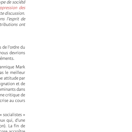
ype de société
oppression des
te discussion.
ns l’esprit de
tributions ont
 de l’ordre du
 nous devrions
léments.
itannique Mark
as le meilleur
ne attitude par
ignation et de
 dominants dans
ne critique de
crise au cours
« socialistes »
ux qui, d’une
on). La fin de
core accroître