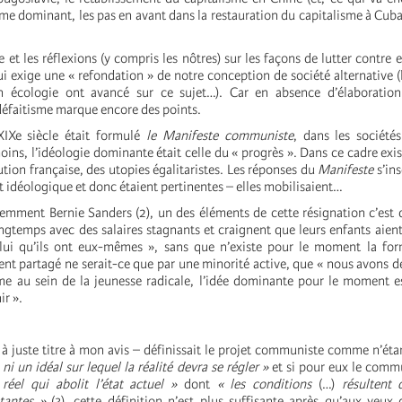
me dominant, les pas en avant dans la restauration du capitalisme à Cuba
e et les réflexions (y compris les nôtres) sur les façons de lutter contre
i exige une « refondation » de notre conception de société alternative 
 écologie ont avancé sur ce sujet…). Car en absence d’élaboration 
défaitisme marque encore des points.
XIXe siècle était formulé
le
Manifeste communiste
, dans les société
ins, l’idéologie dominante était celle du « progrès ». Dans ce cadre exis
tion française, des utopies égalitaristes. Les réponses du
Manifeste
s’ins
 idéologique et donc étaient pertinentes – elles mobilisaient…
emment Bernie Sanders (2), un des éléments de cette résignation c’est
ongtemps avec des salaires stagnants et craignent que leurs enfants aien
elui qu’ils ont eux-mêmes
», sans que n’existe pour le moment la for
ent partagé ne serait-ce que par une minorité active, que « nous avons de
e au sein de la jeunesse radicale, l’idée dominante pour le moment e
ir ».
s à juste titre à mon avis – définissait le projet communiste comme n’ét
 ni un idéal sur lequel la réalité devra se régler »
et si pour eux le comm
éel qui abolit l’état actuel »
dont
« les conditions
(…)
résultent 
tantes
»
(3), cette définition n’est plus suffisante après qu’aux yeux