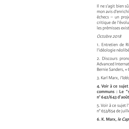
Il ne s’agit bien s
mon avis d’enrichi
échecs – un proje
critique de l’évol
les prémisses exis
Octobre 2018
1. Entretien de 
l’idéologie néolib
2.
Discours pron
Advanced Internati
Bernie Sanders, «
3. Karl Marx,
l’Idé
4. Voir à ce suje
communs : Le “s
n° 642/643 d’aoû
5. Voir à ce sujet 
n° 653/654 de juil
6.
K. Marx,
le Cap