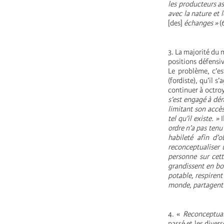
les producteurs a
avec la nature et
[des]
échanges »
(
3. La majorité du 
positions défensiv
Le problème, c’es
(fordiste), qu’il 
continuer à octro
s’est engagé à dé
limitant son accès
tel qu’il existe. »
I
ordre n’a pas ten
habileté afin d’
reconceptualiser 
personne sur cet
grandissent en bo
potable, respirent 
monde, partagent 
4. «
Reconceptual
passé et les diver