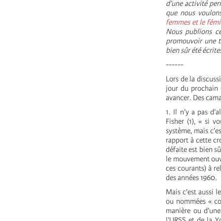
d’une activité pe
que nous voulons
femmes et le fém
Nous publions ces
promouvoir une te
bien sûr été écrit
------
Lors de la discuss
jour du prochain 
avancer. Des cama
1. Il n’y a pas d
Fisher (1), «
si vo
système, mais c’es
rapport à cette cr
défaite est bien s
le mouvement ouvr
ces courants) à re
des années 1960.
Mais c’est aussi l
ou nommées « comm
manière ou d’une a
l’URSS et de la Y