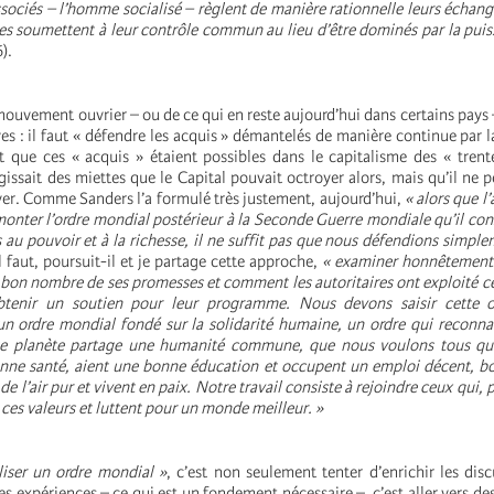
ssociés – l’homme socialisé – règlent de manière rationnelle leurs échan
 les soumettent à leur contrôle commun au lieu d’être dominés par la pui
6).
mouvement ouvrier – ou de ce qui en reste aujourd’hui dans certains pays –
es : il faut « défendre les acquis » démantelés de manière continue par l
t que ces « acquis » étaient possibles dans le capitalisme des « trent
s’agissait des miettes que le Capital pouvait octroyer alors, mais qu’il ne 
yer. Comme Sanders l’a formulé très justement, aujourd’hui,
« alors que l’
monter l’ordre mondial postérieur à la Seconde Guerre mondiale qu’il c
 au pouvoir et à la richesse, il ne suffit pas que nous défendions simple
l faut, poursuit-il et je partage cette approche,
« examiner honnêtement
u bon nombre de ses promesses et comment les autoritaires ont exploité c
obtenir un soutien pour leur programme.
Nous devons saisir cette o
un ordre mondial fondé sur la solidarité humaine, un ordre qui reconn
te planète partage une humanité commune, que nous voulons tous qu
nne santé, aient une bonne éducation et occupent un emploi décent, bo
de l’air pur et vivent en paix. Notre travail consiste à rejoindre ceux qui, 
ces valeurs et luttent pour un monde meilleur. »
iser un ordre mondial »
, c’est non seulement tenter d’enrichir les disc
ses expériences – ce qui est un fondement nécessaire –, c’est aller vers d