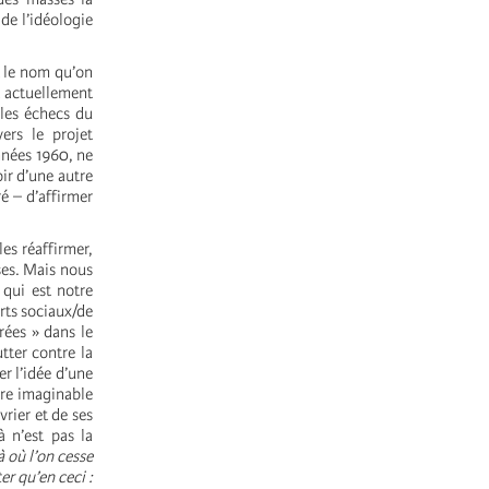
 de l’idéologie
t le nom qu’on
nt actuellement
 les échecs du
ers le projet
années 1960, ne
ir d’une autre
é – d’affirmer
es réaffirmer,
ses. Mais nous
 qui est notre
orts sociaux/de
rées » dans le
tter contre la
r l’idée d’une
dre imaginable
rier et de ses
à n’est pas la
 où l’on cesse
er qu’en ceci :