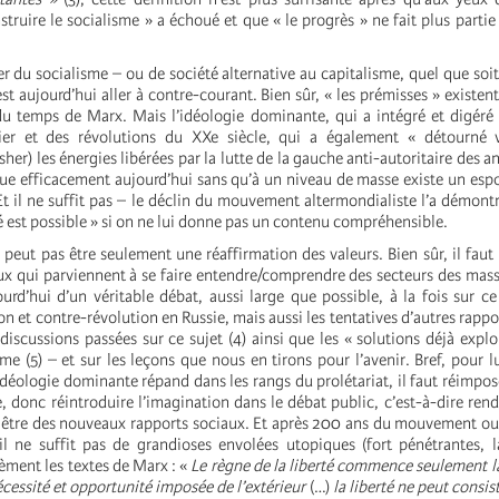
struire le socialisme » a échoué et que « le progrès » ne fait plus partie
er du socialisme – ou de société alternative au capitalisme, quel que soi
’est aujourd’hui aller à contre-courant. Bien sûr, « les prémisses » existe
u temps de Marx. Mais l’idéologie dominante, qui a intégré et digéré
er et des révolutions du XXe siècle, qui a également «
détourné v
isher) les énergies libérées par la lutte de la gauche anti-autoritaire des 
ue efficacement aujourd’hui sans qu’à un niveau de masse existe un espo
Et il ne suffit pas – le déclin du mouvement altermondialiste l’a démontr
é est possible » si on ne lui donne pas un contenu compréhensible.
peut pas être seulement une réaffirmation des valeurs. Bien sûr, il faut l
x qui parviennent à se faire entendre/comprendre des secteurs des mas
urd’hui d’un véritable débat, aussi large que possible, à la fois sur ce
ion et contre-révolution en Russie, mais aussi les tentatives d’autres rapp
discussions passées sur ce sujet (4) ainsi que les « solutions déjà explo
me (5) – et sur les leçons que nous en tirons pour l’avenir. Bref, pour lu
idéologie dominante répand dans les rangs du prolétariat, il faut réimpose
e, donc réintroduire l’imagination dans le débat public, c’est-à-dire ren
 être des nouveaux rapports sociaux. Et après 200 ans du mouvement ouv
l ne suffit pas de
grandioses envolées utopiques (fort pénétrantes, l
èment les textes de Marx : «
Le règne de la liberté commence seulement là
nécessité et opportunité imposée de l’extérieur
(…)
la liberté ne peut consist