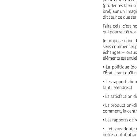
(prudentes bien sû
bref, sur un imagi
dit : sur ce que ser
Faire cela, c’est 
qui pourrait être 
Je propose donc d’
sens commencer par
échanges – oraux
éléments essentiel
• La politique (do
l’État… tant qu’il n
• Les rapports hum
faut l’étendre…)
• La satisfaction 
• La production-di
comment, la centra
• Les rapports de 
• …et sans doute 
notre contribution