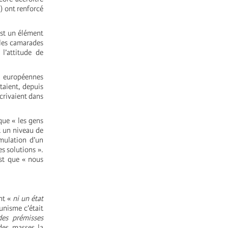
) ont renforcé
 est un élément
(les camarades
l’attitude de
s européennes
taient, depuis
crivaient dans
 que «
les gens
t un niveau de
mulation d’un
s solutions ».
st que « nous
ant «
ni un état
unisme c’était
des prémisses
 des masses la