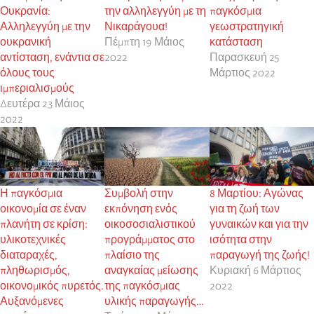
Ουκρανία:
την αλληλεγγύη με τη
παγκόσμια
Αλληλεγγύη με την
Νικαράγουα!
γεωστρατηγική
ουκρανική
Πέμπτη 19 Μάιος
κατάσταση
αντίσταση, ενάντια σε
2022
Παρασκευή 25
όλους τους
Μάρτιος 2022
ιμπεριαλισμούς
Δευτέρα 23 Μάιος
2022
Η παγκόσμια
Συμβολή στην
8 Μαρτίου: Αγώνας
οικονομία σε έναν
εκπόνηση ενός
για τη ζωή των
πλανήτη σε κρίση:
οικοσοσιαλιστικού
γυναικών και για την
υλικοτεχνικές
προγράμματος στο
ισότητα στην
διαταραχές,
πλαίσιο της
παραγωγή της ζωής!
πληθωρισμός,
αναγκαίας μείωσης
Κυριακή 6 Μάρτιος
οικονομικός πυρετός.
της παγκόσμιας
2022
Αυξανόμενες
υλικής παραγωγής…