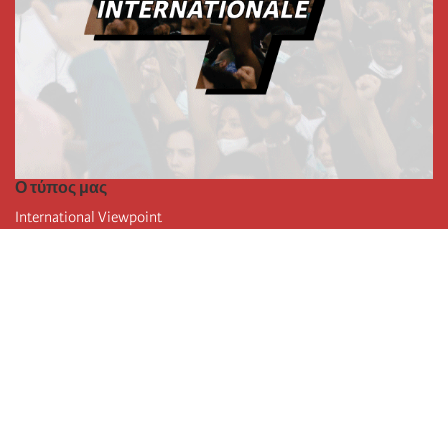
Ο τύπος μας
International Viewpoint
Punto de vista internacional
Inprecor
Facebook
Twitter
Η Διεθνής
Τελευταίο συνέδριο της Διεθνούς
Ανακοινώσεις του Εκτελεστικού Γραφείου
Μορφωτικό Ίδρυμα (IIRE)