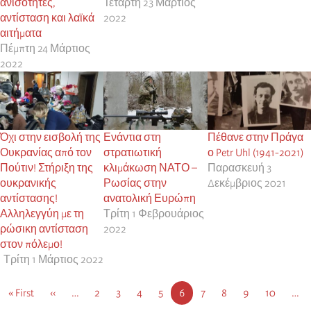
ανισότητες,
Τετάρτη 23 Μάρτιος
αντίσταση και λαϊκά
2022
αιτήματα
Πέμπτη 24 Μάρτιος
2022
Όχι στην εισβολή της
Ενάντια στη
Πέθανε στην Πράγα
Ουκρανίας από τον
στρατιωτική
ο Petr Uhl (1941-2021)
Πούτιν! Στήριξη της
κλιμάκωση ΝΑΤΟ –
Παρασκευή 3
ουκρανικής
Ρωσίας στην
Δεκέμβριος 2021
αντίστασης!
ανατολική Ευρώπη
Αλληλεγγύη με τη
Τρίτη 1 Φεβρουάριος
ρώσικη αντίσταση
2022
στον πόλεμο!
Τρίτη 1 Μάρτιος 2022
Σελιδοποίηση
Πρώτη
« First
Προηγούμενη
‹‹
…
Σελίδα
2
Σελίδα
3
Σελίδα
4
Σελίδα
5
Τρέχουσα
6
Σελίδα
7
Σελίδα
8
Σελίδα
9
Σελίδα
10
…
σελίδα
σελίδα
σελίδα