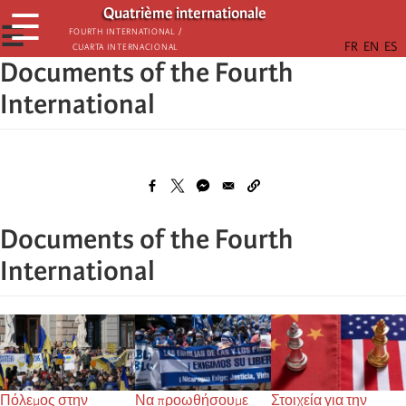
Παράκαμψη
Quatrième internationale
☰
προς
☰
Fourth International /
Cuarta Internacional
το
Documents of the Fourth
κυρίως
περιεχόμενο
International
Documents of the Fourth
International
Πόλεμος στην
Να προωθήσουμε
Στοιχεία για την