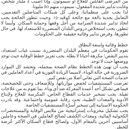
من المرضى القابلين للعلاج أو سيموتون. وإذا أصيب 4 مليار شخص،
وغابت تدابير شديدة المفعول، سيموت منهم 80 مليونا.
لذا يجب على منظماتنا، وعلى كل شبكات المناضلين التقدميين،
التعامل بجدية بالغة مع جائحة كوڤيد-19. وحيث تتطور الجائحة يجب
اتخاذ تدابير شديدة الصرامة من أجل وقفها وحماية السكان. وأينما لا
تتطور، يجب استخلاص دروس البلدان المتضررة للاستعداد لها، في حال
تطورها، وفرض تدابير وقائية حقيقية على الحكومات.
خطط وقائية واسعة النطاق
تقوم الحكومات في معظم البلدان المتضررة، بسبب غياب استعداد،
بتدبير النقص؛ مكرهة أحيانا لا بطلة. يجب تعزيز خطط الوقاية حيث توجد
ووضعها حيث لا توجد.
يجب أن تهيئ هذه الخطط نظام الصحة بمجمله، وتحشد كل الموارد
الضرورية في حالة الوباء، لاسيما الزيادة الفورية في أعداد العاملين في
خدمات الصحة التي تعاني أصلا من نقص كبير.
تعرضت المستشفيات لخفض موازناتها، وللإضعاف وحتى للخصخصة،
فيما هي تشكل أحد أعمدة المعركة ضد أي وباء، بما تقوم به من علاجات
ثقيلة. يجب تسخير خدمات القطاع الخاص، المكرسة للعلاج ولإنتاج
الأدوية والمعدات الطبية، تحت رقابة عمومية واجتماعية. وقد بادرت
الحكومة الاسبانية إلى تسخير أَسرَّة المستشفيات الخاصة.
يجب تشكيل مخزونات إستراتيجية من ملابس الوقاية والمستحضرات
الكحولية المائية، ومعدات الكشف لصالح العاملين في الصحة وعاملين
أساسيين آخرين بالمقام الأول، ولصالح قطاع السكان الأكثر عُرضة
للخطر.