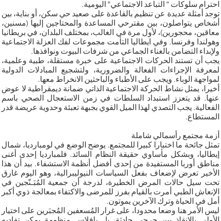
احترام سلوكات " التباعد الاجتماعي" اليومية.
توجد أمثلة عديدة عن تنظيم بالقاعدة على صعيد حي سكن، أو بناية، بين
أشخاص يتواصلون، بين مقترحي المساعدة والمحتاجين إليها (مسنين،
معاقين، محجورين)، لأول مرة في الغالب، بمختلف البلدان، في بريطانيا
وهولندا وفرنسا. وفي ايطاليا التأمت مجموعات لفك العزلة الاجتماعية
ولإبداء التضامن بالغناء الجماعي من شرفات البيوت ونوافذها.
يجب أن تستند الحركات الاجتماعية على خبرة مستقلة، طبية وعلمية،
لمعرفة الإجراءات الفعالة والضرورية، ولتشجيع المبادلات الدولية
لمواجهة الوباء. ويجب على الأطباء والباحثين الانخراط معها.
أخيرا، يمثل نشاط الحركة الاجتماعية الذاتي ضمانة ديمقراطية لا عوض
عنها. قد يتعزز استبداد السلطات في زمن الاستعجال الصحي باسم
الفعالية. يجب التصدي لهذا الميل القوي بجبهة تعبئة وحدوية عريضة قدر
المستطاع.
أزمة مجتمع رأسمالي شاملة
تمثل جائحة ما اختبارا كبيرا للمجتمع. يوضح الوضع في لومبارديا، شمال
إيطاليا، وبشكل مأساوي حقيقة النظام السائد. فلمبارديا إحدى أغنى
مناطق أوربا المستفيدة من إحدى أفضل أنظمة الاستشفاء. بيد أن هذا
الأخير تعرض لإضعاف بفعل السياسات النيوليبرالية، وهو اليوم غارق
تحت سيل حالات المرض الخطيرة، لدرجة أن جمعية المُبَـنّجين في
الإنعاش الطبي أمرت بالقيام بفرز للمرضى والاكتفاء بمعالجة ذوي أكبر
أمل في الحياة وترك الآخرين يموتون.
ليس الأمر هنا وضعا محدودا، على غرار المُسعفين المُجبَرين على اختيار
الأولى بالإنقاذ بين جرحى حادثة، بل بإفلاس منظومة يمكن تفاديه