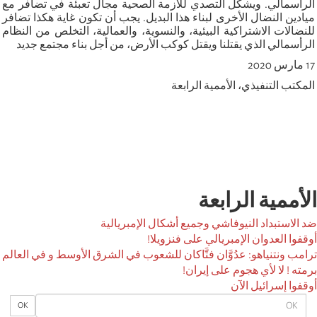
الرأسمالي. ويشكل التصدي للازمة الصحية مجال تعبئة في تضافر مع
ميادين النضال الأخرى لبناء هذا البديل. يجب أن تكون غاية هكذا تضافر
للنضالات الاشتراكية البيئية، والنسوية، والعمالية، التخلص من النظام
الرأسمالي الذي يقتلنا ويقتل كوكب الأرض، من أجل بناء مجتمع جديد
17 مارس 2020
المكتب التنفيذي، الأممية الرابعة
الأممية الرابعة
ضد الاستبداد النيوفاشي وجميع أشكال الإمبريالية
أوقفوا العدوان الإمبريالي على فنزويلا!
ترامب ونتنياهو: عدُوَّان فتَّاكان للشعوب في الشرق الأوسط و في العالم
برمته ! لا لأي هجوم على إيران!
أوقفوا إسرائيل الآن
OK
OK