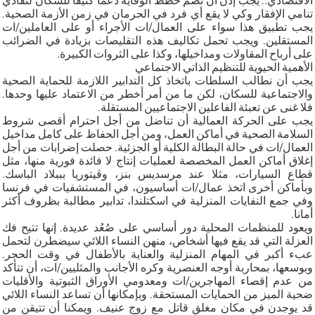
الاقتصادي.. يجب إذن أن تضم خطط الوقاية دعما كثيفا للسكان لتفادي
تنامي الإفقار وكي لا يقع أي فرد في الحرمان في زمن الأزمة الصحية.
يجب تطبيق هذا سواء على العمال/ات الأجراء أو على العاملين/ات
المستقلين. ويجب تحمل تكاليف هذه التقليصات بزيادة في الضرائب
على أرباح المقاولات ومداخيلها، وكذا على الثروات الكبيرة.
الأهمية الحيوية للتنظيم الذاتي الاجتماعي
يجب أن نطالب السلطات باتخاذ كل التدابير اللازمة للحماية الصحية
والاجتماعية للسكان، لكن ما من أمر أخطر من الاعتماد عليها وحدها.
فلا غنى عن تعبئة الفاعلين الاجتماعيين المستقلة.
يجب على الحركة العمالية أن تناضل من أجل احترام أقصى شروط
السلامة الصحية في أماكن العمل، ومن أجل الحفاظ على كامل مداخيل
العمال/ات في حالة البطالة الكلية أو الجزئية. حصلت إضرابات من أجل
إغلاق أماكن العمل المخصصة لعمليات إنتاج لا فائدة فورية منها، مثل
قطاع السيارات، مثلا عند مرسديس بنز، وڤيتوريا بببلاد الباسك.
وبأماكن أخرى اتخذ عمال/ات أساسيون، في المستشفيات في فرنسا
وفي جمع النفايات المنزلية في اسكتلندا، تدابير مطالبة بظروف أكثر
أمانا.
ويعود للمنظمات المحلية دور أساسي على صُعُد عديدة. إنها تتيح فك
العزلة التي قد يقع فيها أشخاص، منهن النساء اللائي سيضطرن لتحمل
عبء أكبر في المهام المنزلية والعناية بالأطفال في وقت الحجر.
وبوسعها، بمحاربة أوجه العنصرية وكره الأجانب والمثليين/ات، أن تتأكد
من عدم إقصاء المهاجرين/ات ومعدومي الأوراق الثبوتية والأقليات
ضحية الميز من الحمايات المستحقة. وبإمكانها أن تساعد النساء اللائي
قد يوجدن في مكان مغلق قاتل مع زوج عنيف. ويمكنا أن تتيقن من