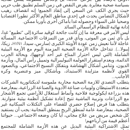
بسياسة صحية مغايرة. يفرض النقص في زمن السلم تطبيق طب حربي
حيث يجري الكف عن السعي إلى إنقاذ الجميع! إنه انقصاف رهيب
لأشكال التضامن يحدث في إحدى مناطق العالم الأكثر تطورا اقتصاديا
وصحيا على السواء وحصوله غدا بأماكن أخرى بأوربا ممكن.
إدانة نهائية للنظام الرأسمالي السائد
ليس الأمر في معرفة ما إن كانت جائحة كوڤيد سائرة إلى "تطبيع" غدا،
بل بأي ثمن من الموتى، وبأي قدر من التمزقات الاجتماعية. المسألة
عاجلة لأننا نعيش زمن عودة الأوبئة الكبرى (سارس، سيدا، H1N1، زيكا،
إيبولا...). تتداخل حالة الأزمة الصحية المزمنة اليوم مع الأزمة البيئية
الشاملة (التي ليس احترار المناخ غير أحد أوجهها)، وبحالة الحرب
الدائمة، وبعدم استقرار العولمة النيوليبرالية وتمييل رأس المال، وبأزمة
الديون، وتنامي أشكال الهشاشة وبتفكك النسيج الاجتماعي، وبالصعود
القوي لأنظمة متزايدة الاستبداد، وبأشكال ميز وعنصرية وكره
الأجانب...
يتطلب التصدي للازمة الصحية محاربة ملموسة لديكتاتورية الشركات
متعددة الاستيطان ولوبيات صناعة الأدوية والصناعة الزراعية، بمعارضة
هذه بزراعة ايكولوجية فلاحية وأنماط استغلال للأراضي تجمع الأشجار
مع الزراعات وتربية الماشية تتيح إعادة تشكيل أنظمة بيئية متوازنة.
يتطلب هذا فرض إصلاح حضري للقضاء على التكتلات السكانية غير
الصحية، بمعارضة عامة لمنطق الربح بمنطق المجانية: يجب أن يستفيد
كل شخص مريض من علاج مجاني، آيا كان وضعه الاجتماعي... حيواتنا
أعظم قيمة من أرباحهم!
تمثل الاشتراكية البيئية البديل عن هذه الأزمة الشاملة للمجتمع