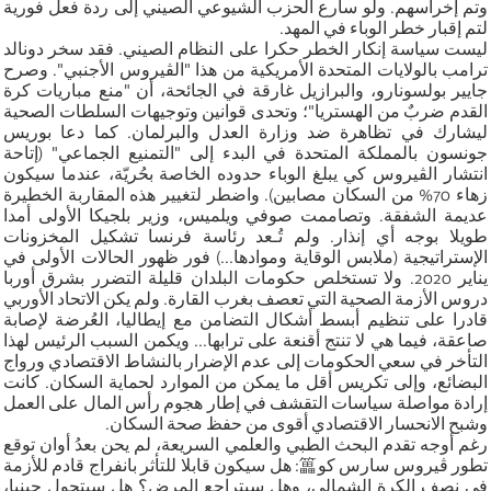
وتم إخراسهم. ولو سارع الحزب الشيوعي الصيني إلى ردة فعل فورية
لتم إقبار خطر الوباء في المهد.
ليست سياسة إنكار الخطر حكرا على النظام الصيني. فقد سخر دونالد
ترامب بالولايات المتحدة الأمريكية من هذا "الڤيروس الأجنبي". وصرح
جايير بولسونارو، والبرازيل غارقة في الجائحة، أن "منع مباريات كرة
القدم ضربٌ من الهستريا"؛ وتحدى قوانين وتوجيهات السلطات الصحية
ليشارك في تظاهرة ضد وزارة العدل والبرلمان. كما دعا بوريس
جونسون بالمملكة المتحدة في البدء إلى "التمنيع الجماعي" (إتاحة
انتشار الڤيروس كي يبلغ الوباء حدوده الخاصة بحُريّة، عندما سيكون
زهاء 70% من السكان مصابين). واضطر لتغيير هذه المقاربة الخطيرة
عديمة الشفقة. وتصاممت صوفي ويلميس، وزير بلجيكا الأولى أمدا
طويلا بوجه أي إنذار. ولم تُـعد رئاسة فرنسا تشكيل المخزونات
الإستراتيجية (ملابس الوقاية وموادها...) فور ظهور الحالات الأولى في
يناير 2020. ولا تستخلص حكومات البلدان قليلة التضرر بشرق أوربا
دروس الأزمة الصحية التي تعصف بغرب القارة. ولم يكن الاتحاد الأوربي
قادرا على تنظيم أبسط أشكال التضامن مع إيطاليا، العُرضة لإصابة
صاعقة، فيما هي لا تنتج أقنعة على ترابها... ويكمن السبب الرئيس لهذا
التأخر في سعي الحكومات إلى عدم الإضرار بالنشاط الاقتصادي ورواج
البضائع، وإلى تكريس أقل ما يمكن من الموارد لحماية السكان. كانت
إرادة مواصلة سياسات التقشف في إطار هجوم رأس المال على العمل
وشبح الانحسار الاقتصادي أقوى من حفظ صحة السكان.
رغم أوجه تقدم البحث الطبي والعلمي السريعة، لم يحن بعدُ أوان توقع
تطور ڤيروس سارس كو䉪: هل سيكون قابلا للتأثر بانفراج قادم للأزمة
في نصف الكرة الشمالي، وهل سيتراجع المرض؟ هل سيتحول جينيا،