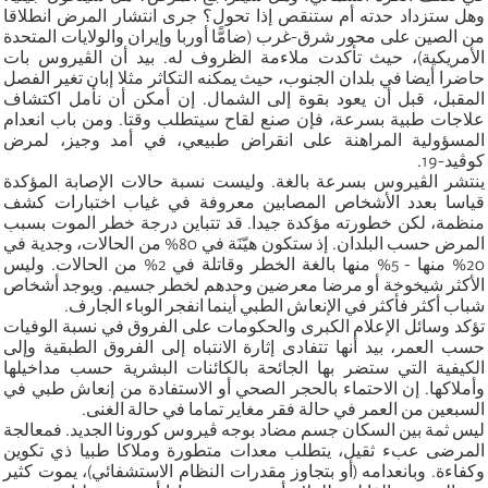
وهل ستزداد حدته أم ستنقص إذا تحول؟ جرى انتشار المرض انطلاقا
من الصين على محور شرق-غرب (ضامًّا أوربا وإيران والولايات المتحدة
الأمريكية)، حيث تأكدت ملاءمة الظروف له. بيد أن الڤيروس بات
حاضرا أيضا في بلدان الجنوب، حيث يمكنه التكاثر مثلا إبان تغير الفصل
المقبل، قبل أن يعود بقوة إلى الشمال. إن أمكن أن نأمل اكتشاف
علاجات طبية بسرعة، فإن صنع لقاح سيتطلب وقتا. ومن باب انعدام
المسؤولية المراهنة على انقراض طبيعي، في أمد وجيز، لمرض
كوڤيد-19.
ينتشر الڤيروس بسرعة بالغة. وليست نسبة حالات الإصابة المؤكدة
قياسا بعدد الأشخاص المصابين معروفة في غياب اختبارات كشف
منظمة، لكن خطورته مؤكدة جيدا. قد تتباين درجة خطر الموت بسبب
المرض حسب البلدان. إذ ستكون هيّنَة في 80% من الحالات، وجدية في
20% منها - 5% منها بالغة الخطر وقاتلة في 2% من الحالات. وليس
الأكثر شيخوخة أو مرضا معرضين وحدهم لخطر جسيم. ويوجد أشخاص
شباب أكثر فأكثر في الإنعاش الطبي أينما انفجر الوباء الجارف.
تؤكد وسائل الإعلام الكبرى والحكومات على الفروق في نسبة الوفيات
حسب العمر، بيد أنها تتفادى إثارة الانتباه إلى الفروق الطبقية وإلى
الكيفية التي ستضر بها الجائحة بالكائنات البشرية حسب مداخيلها
وأملاكها. إن الاحتماء بالحجر الصحي أو الاستفادة من إنعاش طبي في
السبعين من العمر في حالة فقر مغاير تماما في حالة الغنى.
ليس ثمة بين السكان جسم مضاد بوجه ڤيروس كورونا الجديد. فمعالجة
المرضى عبء ثقيل، يتطلب معدات متطورة وملاكا طبيا ذي تكوين
وكفاءة. وبانعدامه (أو بتجاوز مقدرات النظام الاستشفائي)، يموت كثير