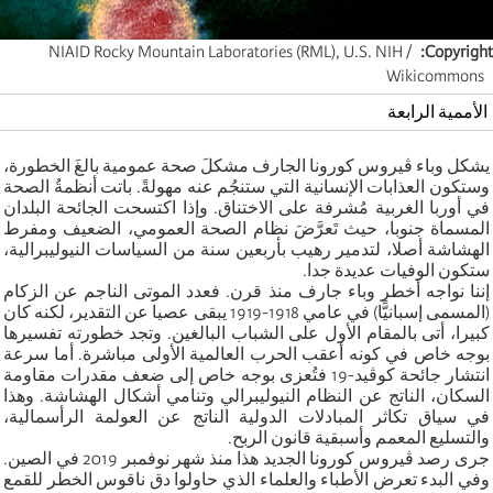
NIAID Rocky Mountain Laboratories (RML), U.S. NIH /
Copyright
Wikicommons
الأممية الرابعة
يشكل وباء ڤيروس كورونا الجارف مشكلَ صحة عمومية بالغَ الخطورة،
وستكون العذابات الإنسانية التي ستنجُم عنه مهولةً. باتت أنظمةُ الصحة
في أوربا الغربية مُشرفة على الاختناق. وإذا اكتسحت الجائحة البلدان
المسماة جنوبا، حيث تَعرَّضَ نظام الصحة العمومي، الضعيف ومفرط
الهشاشة أصلا، لتدمير رهيب بأربعين سنة من السياسات النيوليبرالية،
ستكون الوفيات عديدة جدا.
إننا نواجه أخطر وباء جارف منذ قرن. فعدد الموتى الناجم عن الزكام
(المسمى إسبانيًّا) في عامي 1918-1919 يبقى عصيا عن التقدير، لكنه كان
كبيرا، أتى بالمقام الأول على الشباب البالغين. وتجد خطورته تفسيرها
بوجه خاص في كونه أعقب الحرب العالمية الأولى مباشرة. أما سرعة
انتشار جائحة كوڤيد-19 فتُعزى بوجه خاص إلى ضعف مقدرات مقاومة
السكان، الناتج عن النظام النيوليبرالي وتنامي أشكال الهشاشة. وهذا
في سياق تكاثر المبادلات الدولية الناتج عن العولمة الرأسمالية،
والتسليع المعمم وأسبقية قانون الربح.
جرى رصد ڤيروس كورونا الجديد هذا منذ شهر نوفمبر 2019 في الصين.
وفي البدء تعرض الأطباء والعلماء الذي حاولوا دق ناقوس الخطر للقمع