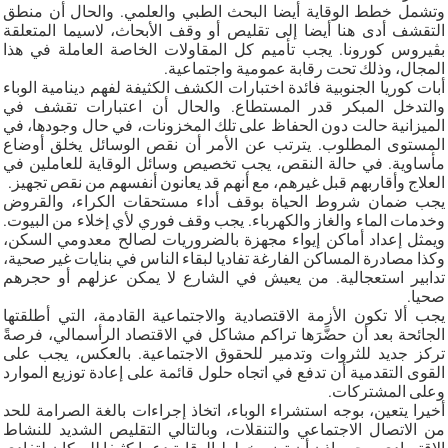
وتشمل خطط الوقاية أيضا البحث الطبي والعلمي. والحال أن منطق
التقشف أدى هنا أيضا إلى تقليص أو وقف الأبحاث، لاسيما المتعلقة
بڤيروس كورونا. يجب تأميم كل المقاولات الخاصة العاملة في هذا
المجال، وذلك تحت رقابة عمومية واجتماعية.
أبات كوريا الجنوبية فائدة اختبارات الكشف الكثيفة لفهم دينامية الوباء
والتدخل المبكر قدر المستطاع. والحال أن اعتبارات تقشف في
الميزانية حالت دون الحفاظ على تلك المخزونات، في حال وجودها، في
المستوى المطلوب. يترتب عن الأمر أن نقص الوسائل يخلق أوضاع
مأساوية. في حالة النقص، يجب تخصيص وسائل الوقاية للعاملين في
العلاج وأقاربهم قبل غيرهم، مع أنهم قد يعانون أنفسهم من نقص تجهيز.
يجب ضمان شروط الحياة بوقف أداء مستحقات الكراء، والقروض
وخدمات الماء والغاز والكهرباء. يجب وقف فوري لأي إخلاء من البيوت.
ويمثل إعداد أماكن إيواء مجهزة بالضروريات لصالح معدومي السكن،
وكذا مصادرة المساكن الفارغة تفاديا لبقاء الناس في بنايات غير صحية،
تدابير استعجالية. من يعيش في الشارع لا يمكن عزلهم أو حجرهم
صحيا.
يجب ألا تكون الأزمة الاقتصادية والاجتماعية القادمة، التي أطلقتها
الجائحة بعد أن حضَّرَها تراكم مشاكل في الاقتصاد الرأسمالي، فرصةً
تركز جديد للثروات وتدمير للحقوق الاجتماعية. بالعكس، يجب على
القوى التقدمية أن تدفع في اتجاه حلول قائمة على إعادة توزيع الموارد
وعلى المشتركات.
أخيرا يتعين، بوجه استشراء الوباء، اتخاذ إجراءات بالغة الصرامة للحد
من الاتصال الاجتماعي والتنقلات، وبالتالي التقليص الشديد للنشاط