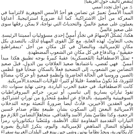
[ينقص تأليف حول أفريقيا]
5. من أجل تجدد أممي
المبدأ الأمميُّ تعبيرٌ عن تضامنٍ هو أحدُ الأسسِ الجوهريةِ لالتزامنا في
المعركة من أجل الاشتراكية. كما أنهُ ضرورةٌ استراتيجيةٌ. أعداؤنا
يعملون على صعيدٍ عالميٍّ. والتحدياتُ التي نواجهُ، لا يمكن رفعُها سوى
على صعيدٍ عالميٍّ.
هكذا، يُشكلُ الإسهامُ في تجَدُّدٍ أُمميٍّ إحدى مسؤولياتِ أمميتنا الرئيسةِ.
يجب التعاونُ، لهذه الغايةِ، مع كلِّ القوى المهيأةِ لذلك، بالتصدي بكل
مكانٍ للإمبرياليةِ، وبالنضالُ في كل مكانٍ من أجل "ديمقراطيةٍ
حقيقيةٍ"، وبالدفاعِ في كل مكانٍ عن الشعوبِ المضطهدةِ.
• تمثلُ الاصطفافيةُ (المُعسكرية) عقبةً كبيرةً بوجه تطبيقِ هكذا مبدأ
أمميِّ. فهي تُفضي، باعتمادها صعيدَ العلاقاتِ بين الدولِ، قبلَ صعيدِ
التضامنِ بين الشعوبٍ، إلى التضحيةِ فعلاً بالسكانِ ضحايا قوةٍ عُظمى
(الصين وروسيا في الحالة الحاضرةِ) وأنظمةٍ قمعيةٍ (أو حركاتٍ مضادًّةٍ
للثورة)، مُذْ تكونُ مناهضةً -قليلا أو كثيراً- للولايات المتحدة ِالأمريكيةِ.
كانت الاصطفافيةُ، في حقبةِ الحرب الباردة، وحتى نهايةِ سنوات 80،
تقودُ تياراتٍ يساريةٍ إلى تناسي، أو تبريرِ، جرائمِ البيروقراطياتِ
السوفييتية والصينيةِ، بالدفاعِ عن أنظمةٍ مُتحدِّرةٍ من ثوراتٍ اشتراكيةٍ.
وفي العقدين الأخيرين، قادتْ أيضا ضرورةُ التعبئة بوجه التدخلاتِ
الامبرياليةِ البعضَ إلى السكوتِ بشأنِ طبيعةِ نظامِ صدام حُسين
الرجعيةِ، وكذا نظاميْ بشار الأسد والقذافي، متجاهلاً التضامنَ اللازمَ مع
التياراتِ التقدميةِ المقاومةِ لتلك الأنظمةِ، ومُنَصِّباً ديكتاتورياتٍ رمزاً
لبطولةِ النضالِ المناهضِ للإمبريالية. واليوم، يتكررُ التاريخُ بصورة
كاريكاتوريةٍ، ويجدُ نظاما بوتين وشي جين بينغ في البلدان الغربيةِ سفراءَ