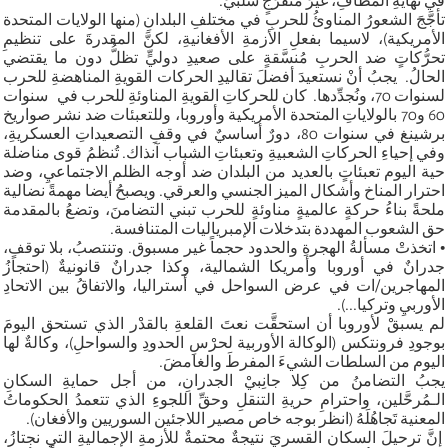
في نهايةِ المطافِ، غيرَ متفرِّجٍ سلبيٍّ.
تأجَّجَ الشعورُ المناوئُ للحربِ في مختلفِ البلدانِ (منها الولايات المتحدة
الأمريكية)، لاسيما بفعلِ الأزمةِ الأفغانيةِ، لكنَّ المقدرةَ على تنظيمِ
تحرُّكاتٍ ضد الحربِ مُنسَّقةٍ على صعيدِ دوليٍّ تظلُّ دون ما يقتضي
الحالُ. يجبُ أنْ نستعيدَ أفضلَ تقاليدِ الحركات القويةِ المناهضةِ للحرب
لسنوات 70، ونُجدِّدها. كان للحركاتِ القويةِ المناوئةِ للحرب في سنوات
60 و70 بالولاياتِ المتحدة الأمريكية وأوروبا، وللتعبئات ضد نشر صواريخ
برشينغ في سنوات 80، دورٌ أساسيٌ في وقفِ التصعيداتِ العسكريةِ،
وفي إحياءِ الحركاتِ الشعبيةِ وتعبئاتِ الشباب آنذاك. تُنظمُ قوى مناضلة
حية اليوم تعبئاتٍ بالعديد من البلدان ضد أوجه الظلم الاجتماعيِ، وضد
احترار المناخ وأشكال الميز الجنسي والعرقي. ويصبحُ أيضا مهمةً نضالية
ملحةً بناءُ حركةٍ عالميةٍ مناوئةٍ للحرب تبني التضامنَ، وتضعُ بالمقدمة
حق الشعوب المهددة بتدخلات الإمبرياليات المتنافسة.
• اتخذتْ مسألةُ الهجرةِ والحدود حجماً غير مسبوق. وتنتصبُ، بلا توقفٍ،
جدرانٌ في أوروبا وأمريكا الشمالية، وكذا جدرانٌ قانونيةٌ (احتجازُ
المهاجرين/ات في عرض السواحل في أستراليا، والاتفاقُ بين الاتحادِ
الأوربيِ وتركيا...).
لم يسبقْ لأوروبا أن استحقَّت نعتَ القلعةِ بالقدْر الذي تستحق اليومَ
بوجودِ فرونتكس (الوكالة الأوربية لحرْسِ الحدودِ والسواحلِ)، وكالةٌ لها
اليوم من السلطات الشيءَ المفرطَ والغامضَ.
يجبُ التضامنُ من كِلا جانِبيْ الجدرانِ، من أجل حمايةِ السكانِ
الـمُرحَّلين، واحترامِ حريةِ التنقلِ وحقِّ اللجوءِ الذي تتعمدُ الحكوماتُ
المعنية تَجاهُلَهُ (انظر بوجه خاص مصير اللاجئين السوريين والأفغان).
إنَّ ترحيلَ السكان القسريَ نتيجةٌ محتمةٌ للأزمةِ الإجماليةِ التي نجتازُ،