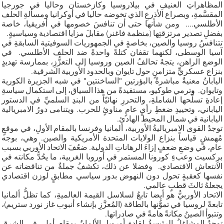
المظاهراتِ العنيفِ في بيلاروسيا وكازخستان وحاليا في جورجيا
المقسَّمةِ، وبصراع الأذرعِ الذي تخوضه حاليا في أوكرانيا ومسألةِ الحلف
الأطلسي.... ومن شأنها حتى أن تنافسَ خصومها في أفريقيا، خاصة
بفضلِ تصدير مرتزقتِها (منظمة فاغنر) مقابلَ مزايا اقتصادية وسياسيةٍ.
تتنافسُ روسيا والصين، بخاصةٍ في الجمهوريات السوفيتية السابقةِ في
آسيا الوسطى، لكنهما تقفان كتلةً واحدةً ضد الحلف الأطلسي. في
الوضع الراهن، يتجهُ تحالفُ الصين وروسيا إلى التعزُّزِ، بممارسة تهديدٍ
بنزاع عسكريٍّ متزامنٍ حول تايوان وبالحدود الأوربية الشرقية.
اليابانُ معنيةٌ مباشرةً بالبؤرتين "الساخنتين" في شبه الجزيرة الكورية
وتايوان. وترمي طوكيو، مستفيدةً من هذا السياق، إلى استكمال سياسةِ
إعادةِ تسلُّحها الشاملةِ، والتحررِ نهائيّاً من البندِ السلميِّ في الدستور
الياباني، وتحييدِ ضغطِ رأيٍ عامٍ مناوئٍ للحرب. ويتنامى دورُ الامبريالية
اليابانية في شمال المحيط الهادئ.
توجدُ القوى الامبرياليةُ الأوربية، ألمانيا وفرنسا بالمقام الأولِ، في موقعٍ
مُهمشٍ قياساً بنزاع الولايات المتحدة الأمريكية والصين. وهي، بوجه
عام، في وضعِ ضعفٍ إزاءَ الرهاناتِ الدولية. ضعُفَ الاتحاد الأوربي بسبب
برِكسيت وعبءِ كورونا المستمر في أوروبا الغربية، ما يحُدُّ مكانته في
الانتعاش الاقتصادي. وفضلا عن ذلك، تكشفُ جملةٌ من تناقضاته عن
نفسها كعقبةٍ تحول دون النهوض بدور سياسي مطابقٍ لوزن اقتصادي
يجعلهُ ثالثَ قطبٍ عالمي.
الاتحاد الأوربيُّ هو أيضا تابعُ لسلاسل القيمة العالميةِ، كما تظلُّ ألمانيا
تابعةً لروسيا في تموُّنها بالطاقة (المُعزَّزِ بإنشاء أنبوب غاز نورد ستريم)،
وتتبوأ الصينُ مكانةً هامةً في صادراتها.
توجدُ المشاغلُ الرئيسةُ لقادة أوروبا، الألمانُ بمقام أول، في الشرقِ