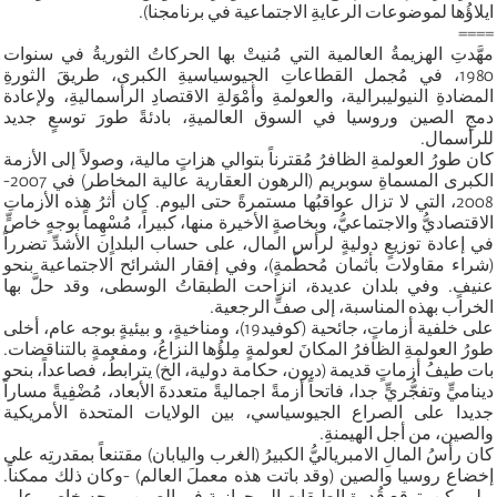
ايلاؤُها لموضوعات الرعايةِ الاجتماعية في برنامجنا).
====
مهَّدتِ الهزيمةُ العالمية التي مُنيتْ بها الحركاتُ الثوريةُ في سنوات
1980، في مُجمل القطاعاتِ الجيوسياسيةِ الكبرى، طريقَ الثورةِ
المضادةِ النيوليبرالية، والعولمةِ وأمْوَلةِ الاقتصادِ الرأسماليةِ، ولإعادة
دمجِ الصين وروسيا في السوق العالميةِ، بادئةً طورَ توسعٍ جديد
للرأسمال.
كان طورُ العولمةِ الظافرُ مُقترناً بتوالي هزاتٍ مالية، وصولاً إلى الأزمة
الكبرى المسماةِ سوبريم (الرهون العقارية عالية المخاطر) في 2007-
2008، التي لا تزال عواقبُها مستمرةً حتى اليوم. كان أثرُ هذه الأزماتِ
الاقتصاديُّ والاجتماعيُّ، وبخاصةٍ الأخيرة منها، كبيراً، مُسْهِماً بوجهٍ خاصٍّ
في إعادة توزيعٍ دوليةٍ لرأس المال، على حساب البلداٍن الأشدِّ تضرراً
(شراء مقاولات بأثمان مُحطّمةٍ)، وفي إفقار الشرائح الاجتماعية بنحو
عنيفٍ. وفي بلدان عديدة، انزاحت الطبقاتُ الوسطى، وقد حلَّ بها
الخراب بهذه المناسبة، إلى صفِّ الرجعية.
على خلفية أزماتٍ، جائحية (كوفيد19)، ومناخيةٍ، و بيئيةٍ بوجه عام، أخلى
طورُ العولمةِ الظافرُ المكانَ لعولمةٍ مِلؤُها النزاعُ، ومفعمةٍ بالتناقضات.
بات طيفُ أزماتٍ قديمة (ديون، حكامة دولية، الخ) يترابطُ، فصاعداً، بنحو
ديناميٍّ وتفجُّريٍّ جدا، فاتحاً أزمةً اجماليةً متعددةَ الأبعاد، مُضْفِيةً مساراً
جديدا على الصراع الجيوسياسي، بين الولايات المتحدة الأمريكية
والصين، من أجل الهيمنةِ.
كان رأسُ المالِ الامبرياليُّ الكبيرُ (الغرب واليابان) مقتنعاً بمقدرتِه على
إخضاع روسيا والصين (وقد باتت هذه معملَ العالم) -وكان ذلك ممكناً.
ولم يكن يتوقع قُدرة الطبقاتِ البرجوازية في الصين، بوجه خاص، على