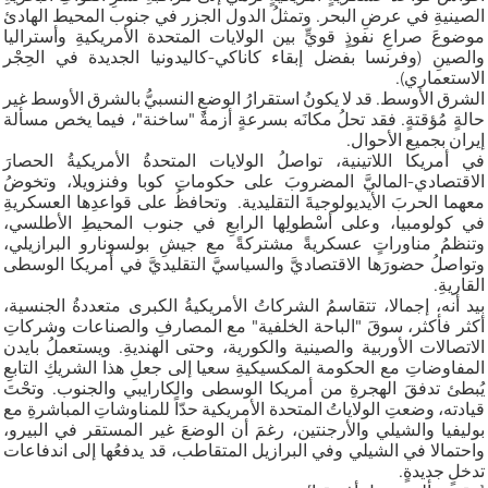
الصينيةِ في عرضِ البحر. وتمثلُ الدول الجزر في جنوب المحيط الهادئ
موضوعَ صراعِ نفوذٍ قويٍّ بين الولايات المتحدة الأمريكيةِ وأستراليا
والصينِ (وفرنسا بفضل إبقاء كاناكي-كاليدونيا الجديدة في الحِجْر
الاستعماري).
الشرق الأوسط. قد لا يكونُ استقرارُ الوضعِ النسبيُّ بالشرق الأوسط غير
حالةٍ مُؤقتةٍ. فقد تحلُ مكانَه بسرعةٍ أزمةٌ "ساخنة"، فيما يخص مسألة
إيران بجميع الأحوال.
في أمريكا اللاتينية، تواصلُ الولايات المتحدةُ الأمريكيةُ الحصارَ
الاقتصادي-الماليَّ المضروبَ على حكوماتِ كوبا وفنزويلا، وتخوضُ
معهما الحربَ الأيديولوجيةَ التقليدية. وتحافظُ على قواعدِها العسكريةِ
في كولومبيا، وعلى أسْطولِها الرابعِ في جنوب المحيطِ الأطلسي،
وتنظمُ مناوراتٍ عسكريةً مشتركةً مع جيشِ بولسونارو البرازيلي،
وتواصلُ حضورَها الاقتصاديَّ والسياسيَّ التقليديَّ في أمريكا الوسطى
القاريةِ.
بيد أنه، إجمالا، تتقاسمُ الشركاتُ الأمريكيةُ الكبرى متعددةُ الجنسية،
أكثر فأكثر، سوقَ "الباحة الخلفية" مع المصارفِ والصناعات وشركاتِ
الاتصالات الأوربية والصينية والكورية، وحتى الهنديةِ. ويستعملُ بايدن
المفاوضاتِ مع الحكومة المكسيكيةِ سعيا إلى جعلِ هذا الشريكِ التابعِ
يُبطئ تدفقَ الهجرةِ من أمريكا الوسطى والكارايبي والجنوب. وتحْتَ
قيادته، وضعتِ الولاياتُ المتحدة الأمريكية حدّاً للمناوشاتِ المباشرةِ مع
بوليفيا والشيلي والأرجنتين، رغمَ أن الوضعَ غير المستقر في البيرو،
واحتمالا في الشيلي وفي البرازيل المتقاطب، قد يدفعُها إلى اندفاعات
تدخلٍ جديدةٍ.