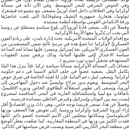
وفي الحوضِ الشرقي للبحر المتوسطِ، وفي الآن ذاته في مسألة
أوكرانيا وفي العلاقاتِ داخل اتحاد أوربيٍّ مضعف مع مجموعة فيشغراد
(بولونياـ، هنغاريا، جمهورية التشيك وسلوفاكيا) التي تلعب عناصرُها
ورقةَ الانكماش القومي بواسطة أنظمة مستبدة.
وفضلاً عن ذلك، يسعى قادةُ أوروبا إلى بلوغِ سياسةٍ مستقلةٍ عن روسيا
التي يجب أن يُدَبِّروا معها الأزمةَ الأوكرانية.
مع إقدامِ الولايات المتحدة الأمريكية، تحتَ إدارة بايدن، على زيادةِ العونِ
العسكريِّ لأوكرانيا (ما يَضعُ هذه في مرتبةٍ ثالثةٍ ضمن المستفيدين من
العونِ العسكري الأمريكي، بعدَ إسرائيل ومصر)، فإنها تساندُ لحد الساعة
سياسةَ الاعتدالِ التي طلبتها ألمانيا، وذلك برفضِ تمديد العقوبات
المستهدفةِ تشغيلَ أُنبوبِ نورد ستريم 2.
تنضافُ إلى المسألةِ الأوكرانيةِ مسألةُ سياسةِ تركيا. فإذْ ينزل هذا البلدُ
بكامل الثِقل، بصفتِه عضواً في حلفِ الناتو، لاسيما في دعم حكومة
أوكرانيا؛ ويسعى لنيلِ دعم ألمانيا، فإن لهُ لعبتَه الخاصةَ في شرق حوض
البحر المتوسط. ويقوم بدور مزلاجٍ بوليسيٍّ ضد دخولِ المهاجرين إلى
أوروبا، ويَسعى إلى تطوير استقلالهِ الطاقوي الخاص ودورِه الإقليميِّ،
باتفاقاتٍ مع ليبيا واستكشافاتِه الغازية في البحر، المنافسة لمشروع
إيست ميد بين اليونان وإسرائيل وقبرص الحاظي بمساندة فرنسية.
وفضلاً عن هذا، تسعى فرنسا بوجه خاص، وهي ذاتُ وزنٍ اقتصاديٍّ أقل
إزاء أوروبا الشرقيةِ وأوكرانيا وروسيا، إلى تعويض هذا الضعفِ بوزنها
الديبلوماسيِّ وبمكانتها بمجلس أمْن الأممِ المتحدة كعضو دائمٍ. لكنها
فقدتِ الكثيرَ من وزنها في المنطقة المغاربية، كما ضعُفت بفعلِ الوضعِ
في منطقة البحر الكاريبي الفرنسيةِ وبسبب فرض سياستها في كاناكي.