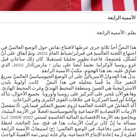
الأممية الرابعة
بقلم : الأممية الرابعة
هذا النصُّ أحدُ ثلاثةٍ جرى عرضُها لافتتاح نقاشٍ حول الوضع العالميِّ في
اجتماع اللجنة العالميةِ في فبراير/شباط العام 2022، وتمّ اتفاق على أنْ
تُشكِّل، مُجتمِعةً، قاعدةَ تطويرِ تحليلنا مُستقبلا. كان ذلك ساعاتٍ قبل
غزوِ روسيا لأوكرانيا. نعتمدُ أيضا على بيان 1 مارس/آذار 2022، الذي
صادق عليه، بعد هذا الهجومِ، مكتبُ الأممية الرابعةِ.
يدلُّ هذا العدوانُ الامبرياليُّ على أن الوضعَ الجيوسياسيَّ العالميَّ سريعُ
التغير جدّاً، ما قُمنا بتحليله في هذا النصِّ. كانت أولويةُ بايدن
الاستراتيجيةُ هي الصينَ ومنطقةَ المحيطِ الهنديِّ وغربَ المحيط الهادئ.
وها هو الآن مُجبر على التركيز على روسيا وأوروبا. بجميع الأحوال، تتأكد
مكانةُ أوراسيا المركزيةُ في علاقات القوى الكبرى وفي النزاعاتِ.
أكَّد النقاشُ في اللجنة العالمية لزومَ تعميقِ التفكير فيما يلي: (أ) تمفصلُ
الازمات الاقتصاديةِ الاجتماعيةِ والجيوسياسيةِ (فضلاً عن الأزمة البيئية)،
وبخاصةٍ بعد الأزمة الاقتصاديةِ المالية الحاسمةِ لسنتي 2007-2008؛ (ب)
مسألة ما إِنْ كان تركيبُ الأزمات هذا قد فتح، منذُ الجائحة، لحظةً
جديدةً، حتى دفاعيةً، في الوضع العالمي؛ (ج) استيعابُ الأممية الرابعة
لفكرة أزمة إعادة الإنتاج الاجتماعية، والرعاية (ومن ثمة الأهميةُ الواجبُ