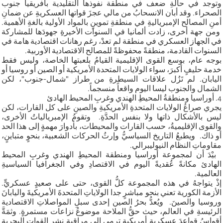
وتوجد في حالةِ ضعف في منطقة نفوذها التقليدية بأفريقيا جنوب
الصحراء. وقد أبان الانسحابُ من مالي عجزَ قواتها العسكريةِ عن ضمانِ
أمنِ المصالح الإمبرياليةِ في منطقةِ تموينٍ بالمواد الأولية بالغةِ الأهمية.
ومن جهة أخرى، زادت ألمانيا في السنوات الأخيرةِ جهودَها للمشاركة
في الجهاز العسكري في منطقة لم تعدْ، رغم رهانات اقتصادية هامة في
السنوات القادمة، منطقةً محفوظةً للمصالح الاقتصادية الأوربية.
بوجه عام، بوسع القوى الإقليمية القيامُ بلعبتها الخاصة، وليس فقط
خدمة حليفٍ أكبرَ، سواء الولايات المتحدة الأمريكية أو الصين أو روسيا أو
اليابان. لم تَزُل علاقات السيطرةِ من طراز "شمال-جنوب"، لكن
الشمال والجنوب ليسا اليوم واقعاً منسجماً.
4. أوراسيا ومنطقةُ المحيطِ الهندي وغربِ المحيط الهادئ
يجري صراعُ الولايات المتحدةِ الأمريكيةِ والصينِ على كل القارات، لكن
ليس بالأشكال ذاتها ولا بنفس الحدَّةِ. وتقومُ الإمبريالياتُ الأخرى،
والقوى الإقليميةُ، حسب القارات والمحيطات، بأدوارَ مهمةٍ إلى هذا الحد
أو ذاك. ويطبعُ التاريخ السياسيُّ وإرثُ الحركات الشعبية، بنحوٍ متباينٍ،
مقاوماتِ النظام النيوليبرالي.
بيْدَ أن لمجموعة أوراسيا ومنطقة المحيطِ الهندي وغربِ المحيط
الهادئ مكانةً عُقديةً اليوم في الاقتصادِ وفي الجغرافيا السياسيةِ
العالمية.
إذْ يتواجهُ في هذه المجموعة كلُّ القوى، حتى على صعيدٍ عسكريٍّ.
الأزمة الكورية تعني بنحو مباشرٍ جدا الولاياتِ المتحدةَ الأمريكيةَ واليابانَ
وروسيا والصينَ. ويُعدُّ بحرُ الصين إحدى سبلِ المواصلاتِ الاقتصادية
الرئيسةِ في العالم، حيث حقُّ الملاحة موضوعُ نزاعات مستمرةٍ. وثمَةَّ
أقواسُ قواعدَ عسكريةٍ أمريكيةٍ ترمي إلى مراقبةِ نشرِ القواتِ البحريةِ