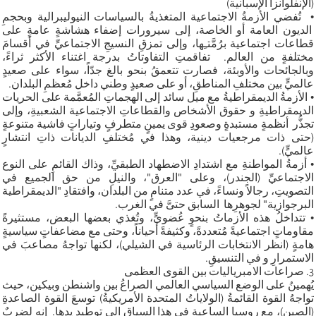
(الإنفلوانزا الإسبانية)
• تُفضي الأزمةُ الاجتماعية المتغذيةُ بالسياسات النيوليبرالية وبحجمِ
الديون العامة أو الخاصة، إلى سيرورات إضفاء هشاشةٍ عامةٍ على
قطاعات اجتماعية برُمَّتـِها، وإلى تمزقِ النسيجِ الاجتماعيِّ في أقسامَ
مختلفةٍ من العالم. تفاقمتِ التفاوتاتُ بدرجة اغتناء الأكثر ثراءً،
وبالجائحات والأوبئة، فصارت تتعمقُ بنحو بالغ جدّاً، سواء على صعيدٍ
عالميٍّ بين مختلفِ المناطقِ، أو على صعيدٍ وطني داخل مُعظمِ البلدان.
• الأزمةُ الديمقراطيةُ مع ميل سائد إلى الهجماتِ المُعمَّمة على الحريات
الديمقراطيةِ و حقوق الأشخاص والقطاعاتِ الاجتماعية الشعبيةِ، وإلى
تجذُّر أنظمةٍ مستبدةٍ وصعودِ قوى يمينٍ متطرفٍ وتياراتٍ فاشية متنوعةٍ
(حتى ذات مرجعيات دينية، وهذا في مُختلفِ الديانات ذاتِ انتشارٍ
عالميٍّ).
• أزمةُ المواطنةِ مع اشتدادِ الاضطهاد الطبقيِّ، وذاك القائمِ على النوع
الاجتماعيِّ (الجندر)، وعلى "العرق"، والنيلِ من حق الجميع في
التصويتِ، رجالاً ونساءً، في عدد متنامٍ من البلدان، وافتقادِ "الديمقراطية
البرجوازية" لجوهرِها السابق حتىَّ في الغرب.
• تتداخلُ هذه الأزماتُ بنحوٍ عُضويٍّ، وتُغذي بعضها البعض، مستثيرةً
مقاوماتٍ اجتماعيةً مُتعددةً، وكثيفةً أحياناً، وحتى مع مضاعفاتٍ سياسيةٍ
هامةٍ (انظر الانتخابات الرئاسية في الشيلي)، لكنها تواجهُ مصاعبَ في
الاستمرارِ و في التنسيقِ.
3. صراعات الامبرياليات بين القوى العظمى
يُهمينُ على الوضع السياسي العالمي الصراعُ بين واشنطن وبيكين، حيث
تواجهُ القوة القائمةُ (الولاياتُ المتحدة الأمريكيةُ) توسعَ القوة الصاعدةِ
(الصين)، مع روسيا الساعيةِ في هذا السياق الى توطيد يدها. إنه لضربٌ