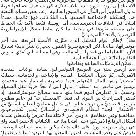
الاستنادِ إلى إرث الثورة (بدءاً بالاستقلال)، كي تستعملَ لصالحها حريةَ
تداول السلعِ ورأسِ المال في السوق العالمية. رغم بعضِ سماتِ التبعية
في التشكيلة الاجتماعية الصينيةِ، بات البلدُ ثاني قوةٍ عالميةٍ، محدثاً
انقلاباً في العلاقاتِ الجيوسياسية. أما روسيا، فتُعيد تأكيدَ نيَّةِ الحفاظ
على منطقةِ نفوذها في محيطِ ما كان سابقا يشكلُ الإمبراطوريةَ
القيصريةَ والاتحادَ السوفياتيَّ.
يظلُّ الإطارُ العام للتحليل الذي طوَّرته الأمميةُ الرابعة، منذ آخر
مؤتمراتها، صالحاً، لكن الوضعَ سريعُ التطور. يجب أن نتبيَّنَ بجلاء تسارعَ
الأزمةِ الشاملةِ التي فتحتها الرأسمالية، وهي المسألة التي تُغذي نصوصَ
النقاش الثلاثةَ في اللجنة العالمية.
1. تعمُّقُ الديناميّات السابقةِ وتفاقمُها
بعد أربعين سنةٍ من العولمةِ النيوليبراليةِ، بقيادة الولايات المتحدة
الأمريكية، تَمَّ تدويلُ السلاسلِ المالية والإنتاجيةِ والخدماتية. يتطلبُ
"منطق" رأسِ المال المُعولَمِ حريةَ مضاربةٍ واستثمارٍ غيرَ محدودةٍ.
ويسيرُ في تناقض مع "منطق" الدولِ التي لا تحدُّ حريةَ تنقل الشغيلةِ
وحسبُ، بل تتعارضُ اليوم فيما بينها باسم مصالحَ جيوستراتيجيةٍ. إذ
تُفضي الصراعاتُ بين القوى إلى فصلِ "المعسكرات" في عالمٍ مطبوعٍ
بترابطٍ اقتصاديٍّ من درجة عاليةٍ، في تداخلٍ مُتناميَ الطابعِ السلبيِّ مع
"الاشتغال الجيد" للنظامِ الاقتصادي الرأسماليِّ (تطور تكنولوجياتٍ
متنافسةٍ وغيرِ متطابقةٍ...). ومن آخر الأمثلة هذا: تفرضُ واشنطن تشديدَ
أشكال الرقابةِ الأمريكيةِ (حتى افتحاصا) على الكياناتِ الأجنبيةِ المتداولةِ
في وول ستريت. وردّاً على ذلك بدأتْ بيكين، باسم السيادةِ الوطنيةِ،
تفرضُ على بعض المنشآت الصينيةِ المعنيةِ بهذا التهديدِ "إعادة توطينها"