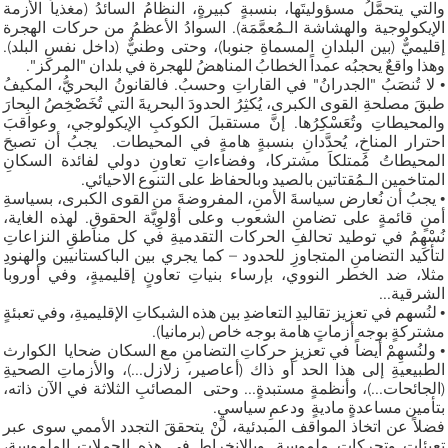
والتي يتحمَّلُ مسؤوليتَها، بنسبةٍ كبيرةٍ، النظامُ السائدُ (مغذياً الأزمة
الإيكولوجية والهشاشة الـمُعمَّمَة). السوادُ الأعظمُ من حركات الهجرة
إقليميٌّ (بين البلدانِ المسماةِ جنوبا)، وحتى وطنيٌّ (داخل نفسِ البلد).
وهذا واقعٌ يحجبُه عمداً الخطابُ المناهضُ للهجرة في بلدان "المركز".
• لا تُنصَبُ "الجدرانُ" في القاراتِ وحسبُ. فالقانونُ البحريُّ، المكيفُ
طبقَ مصلحةِ القوى الكبرى، يُكثِرُ الحدودَ البحريةَ التي تُخَصْخِصُ البِحارَ
والمحيطاتِ وتُعَسْكِرُها. إنَّ مستقبلَ الكوكبِ الإيكولوجي، وعواقبَ
احترار المناخِ، يُحدَّدانِ بنسبةٍ هامةٍ في المحيطات. يجبُ أن تصبحَ
المحيطاتُ مُمتلكاَ مشتركا، وفضاءاتِ تعاونِ دولي لفائدة السكانِ
المتاخمين الـمُقتاتين بالصيد وبالحفاظ على التنوع الاحيائي.
• يجبُ أن نُعارض سياسةَ الأمنِ، المفروضةَ من القوى الكبرى، بسياسةِ
أمنٍ قائمةٍ على تضامنِ الشعوب وعلى أوْلوِيَّة الحقوقِ. لهذه الغاية،
نُسْهِمُ في توطيد تحالفِ الحركات التقدميةِ في كل مناطقِ النزاعاتِ
لتأكيد التضامنِ المتجاوزِ للحدود – كما يجري بين الباكستانيين والهنودِ
مثلا، ضد الخطر النووي، بإرساء بنياتِ تعاونٍ إقليميةٍ، وفي أوروبا
الشرقية...
• لنُسهم في تعزيز تقاليدِ التعاضدِ بين هذه الشبكاتِ الإقليميةِ، وفي تعبئةٍ
مشتركةٍ بوجه أزماتٍ هامة بوجه خاص (برمانيا).
• ولنُسهِمْ أيضاً في تعزيزِ حركاتِ التضامنِ مع السكان ضحايا الكوارث
الطبيعيةِ إلى هذا الحد أو ذاك (أعاصير، زلازل...)، والأزماتِ الصحيةِ
(الجائحات...)، وأنظمةٍ مستبدةٍ... وحتى المصائبِ الثلاثة في الآن ذاته،
بتأمين مساعدةٍ ماديةٍ ودعمِ سياسيٍ.
فضلاً عن اتخاذ المواقف المبدئية، لنْ يتحققَ التجدد الأممي سوى عبر
تعبئات وتحركات ملموسةٍ. وبالانخراط في هذه الحملات الملموسة،