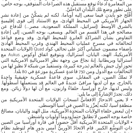
من المغامرةِ ادعاءُ توقعِ مستقبلِ هذه الصراعات المتوقفِ، بوجه خاص،
على تطورِ وضعِ تلك البلدانِ الداخليِّ.
أَفْلَح جو بايدن فيما سعى إليه أوباما، لكنه لم يتمكَّنْ من إعادة نشرِ
الجهاز الأمريكي في المحيط الهادئ، مع الاستناد إلى قوى إقليميةٍ
بالشرق الأوسط (إسرائيل، المملكة السعودية، مصر...) للدفاع عن
مصالحهِ في هذا القسمِ من العالم. ويسعى، بوجه الصين، إلى إعادةِ
التفاوض بشأن الشراكةِ العابرةِ للمحيط الهادئ. وقد وضع قواعدَ
لتحالفاته في مسرحِ عملياتِ المحيط الهندي وغربِ المحيط الهادئ
بإضفاء مضمون عملياتي أكثرَ على تحالفِ كواد Quad (الولايات المتحدة
الأمريكيةُ، الهند، اليابان، أستراليا)، وبتوقيع اتفاق أوكوس Aukus مع
أستراليا وبريطانيا. إنهُ نجاحٌ من وجهة نظرِ الامبرياليةِ الامريكية التي
تحوز أول جيش بالعالم (بدرجة كبيرة)، وتستفيدُ من شبكة لا نظيرَ لها من
التحالفات مع الدول ومن 750 قاعدةٍ عسكريةٍ موزعةٍ في 80 بلداً.
لا تملكُ الصين، في المقابل، سوى قاعدةً عسكرية حقيقيةً واحدةً
بالخارج، مع أن لديها مرافئَ عديدةً في العالم قد يستعملُها أسطولُها.
وليس لديها، خارج أوراسيا، حلفاءُ وازنون، مع أَن لها دولاً زبائن. ومع
ذلك، تجدرُ الإشارةُ إلى ما يلي:
• لا يعني الاندحارُ الافغانيُّ انسحابَ الولايات المتحدة الأمريكيةِ من
منطقةِ آسيا، لكنه يُعزِّز يدَ الصينِ في آسيا الوسطى.
• إن لبعض حلفاءِ الولايات المتحدة الأمريكية، مثل الهند واليابان، مصالحُ
خاصة بوجه الصين لا تطابقُ حتماً ودوماً أولوياتِ واشنطن.
• الولايات المتحدة الأمريكية أقلُّ حضوراً في قارة أوراسيا من الصين
ذاتِ التوسُّعِ الكبير. قام الاتحادُ الأوربيُّ أمس بدورٍ هامٍ لتوطيد نظامِ