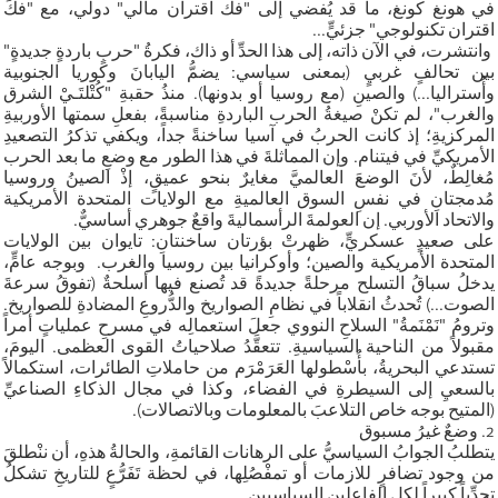
في هونغ كونغ، ما قد يُفضي إلى "فك اقتران مالي" دولي، مع "فكِّ
اقتران تكنولوجي" جزئيٍّ...
وانتشرت، في الآن ذاته، إلى هذا الحدِّ أو ذاك، فكرةُ "حربٍ باردةٍ جديدةٍ"
بين تحالفٍ غربيٍ (بمعنى سياسي: يضمُّ اليابانَ وكوريا الجنوبية
وأُستراليا...) والصينِ (مع روسيا أو بدونها). منذُ حقبةِ "كُتْلتَـيْ الشرق
والغرب"، لم تكنْ صيغةُ الحرب الباردةِ مناسبةً، بفعلِ سمتها الأوربيةِ
المركزيةِ؛ إذ كانت الحربُ في آسيا ساخنةً جداً، ويكفي تذكرُ التصعيدِ
الأمريكيِّ في فيتنام. وإن المماثلةَ في هذا الطور مع وضعِ ما بعد الحرب
مُغالِطٌ، لأنَ الوضعَ العالميَّ مغايرٌ بنحو عميقٍ، إذْ الصينُ وروسيا
مُدمجتانِ في نفسِ السوق العالميةِ مع الولايات المتحدة الأمريكية
والاتحاد الأوربي. إن العولمةَ الرأسماليةَ واقعٌ جوهري أساسيٌّ.
على صعيدٍ عسكريٍّ، ظهرتْ بؤرتان ساخنتانِ: تايوان بين الولايات
المتحدة الأمريكية والصين؛ وأوكرانيا بين روسيا والغرب. وبوجه عامٍّ،
يدخلُ سباقُ التسلح مرحلةً جديدةً قد تُصنع فيها أسلحةٌ (تفوقُ سرعةَ
الصوت...) تُحدثُ انقلاباً في نظامِ الصواريخ والدُّروعِ المضادةِ للصواريخ.
وترومُ "نَمْنَمةُ" السلاحِ النووي جعلَ استعمالِه في مسرحِ عملياتٍ أمراً
مقبولاً من الناحية السياسيةِ. تتعقَّدُ صلاحياتُ القوى العظمى. اليومَ،
تستدعي البحريةُ، بأُسْطولها العَرَمْرَم من حاملاتِ الطائرات، استكمالاً
بالسعيِ إلى السيطرةِ في الفضاء، وكذا في مجال الذكاءِ الصناعيِّ
(المتيح بوجه خاص التلاعبَ بالمعلومات وبالاتصالات).
2. وضعٌ غيرُ مسبوق
يتطلبُ الجوابُ السياسيُّ على الرهانات القائمةِ، والحالةُ هذهِ، أن ننْطلقَ
من وجود تضافرٍ للازمات أو تمفْصُلِها، في لحظة تَفَرُّعٍ للتاريخِ تشكلُ
تحدِّياً كبيراً لكل الفاعلين السياسيين.