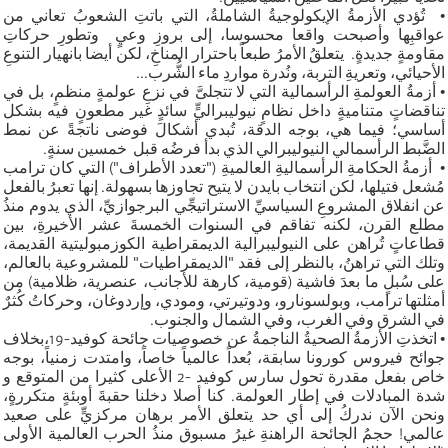
• تُؤدي الأزمةُ الإيكولوجيةُ الشاملةُ، التي باتتِ الشعوبُ تعاني من
عواقبِها وأصبحت واقعا محسوسا، إلى بروزِ وعيٍ وتطورِ حركاتِ
مقاومةٍ جديدةٍ. يتعلقُ الأمرُ طبعاً باحترار المناخِ، لكن أيضا بانهيار التنوعِ
الأحيائي، وتعريةِ التربة، ونُدرة مواردِ ماء الشُّرب...
• أزمةُ العولمةِ الرأسمالية التي لا تتجلىَّ في نزعِ عولمةٍ منظمٍ، بل في
تناقضاتٍ متناميةٍ داخل نظامٍ نيوليبراليٍّ سائدٍ غير مطعونٍ فيه بشكل
أساسي؛ فيما هي، بوجه الدقة، تُبدي أشكالَ فوضى ناتجةً عن نمط
الضَّبط الرأسمالي النيوليبرالي الذي بدأ فرضُه قبل خمسين سنةٍ.
• أزمةُ الحكامةِ الرأسماليةِ العالميةِ ("تعدد الأطراف") التي كان ترامب
مُشعل فتيلها، لكن انتخاب بايدن لا يتيح تجاوزها بسهولة. إنها تعبرُ بالفعل
عن انفلاق المشروعِ السياسيِّ الاستراتيجِّي البرجوازيِّ، الذي يدوم منذُ
مطلع القرن، لكنه تفاقم في السنوات الخمسةَ عشر الأخيرةِ، بين
قطاعاتٍ تُراهن على النيوليبرالية الديمقراطية الكوزمبوليتية القديمة،
وتلك التي تراهنُ، بالنظر إلى فقد "الديمقراطيات" للمشروعية بالعالم،
على سُبلٍ ما بعدَ فاشية (قومية، كارهة للأجانب، عنصرية، ظلامية) من
أمثلتها ترامب، وبولسونارو، ودوتيرتي، ومودي، وإردوغان، وحركاتُ كُثرٌ
في الشرق وفي الغرب، وفي الشمال والجنوب.
• اتخذتِ الأزمةُ الصحيةُ الناجمةُ عن خصوصيات جائحة كوفيد-19،بخلاف
جوائح فيروس كورونا سابقة، بُعداً عالمياً خاصاً، وامتدت زمنياً، بوجه
خاص بفعل مقدرة تحول سارس كوفيد -2 الأعلى كثيرا من المتوقع و
شدة المبادلات في إطار العولمة. كنا أصلا دخلنا حقبةَ أوبئةٍ متكررةٍ،
ونحن الآن ندركُ إلى أي حد يتعلق الأمر برهان مركزيٍّ على صعيد
عالمي! حجمُ الجائحة الراهنةِ غيرُ مسبوق منذُ الحرب العالمية الأولى