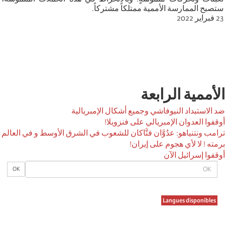
ستصبح الممارسة الأممية ممتلكاً مشتركاً.
23 فبراير 2022
الأممية الرابعة
ضد الاستبداد النيوفاشي وجميع أشكال الإمبريالية
أوقفوا العدوان الإمبريالي على فنزويلا!
ترامب ونتنياهو: عدُوَّان فتَّاكان للشعوب في الشرق الأوسط و في العالم
برمته ! لا لأي هجوم على إيران!
أوقفوا إسرائيل الآن
OK
OK
Langues disponibles