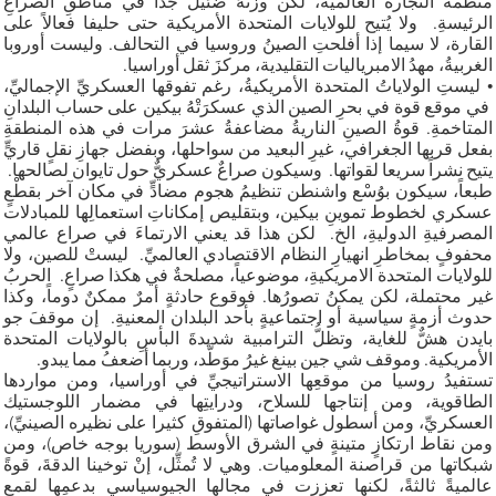
منظمة التجارة العالمية، لكن وزنهُ ضئيلٌ جدا في مناطقِ الصراعِ
الرئيسةِ. ولا يُتيح للولايات المتحدة الأمريكية حتى حليفا فعالاً على
القارة، لا سيما إذا أفلحتِ الصينُ وروسيا في التحالف. وليست أوروبا
الغربيةُ، مهدُ الامبرياليات التقليدية، مركزَ ثقل أوراسيا.
• ليستِ الولاياتُ المتحدة الأمريكيةُ، رغم تفوقها العسكريِّ الإجماليِّ،
في موقع قوة في بحرِ الصين الذي عسكرَتْهُ بيكين على حساب البلدانِ
المتاخمةِ. قوةُ الصينِ الناريةُ مضاعفةُ عشرَ مرات في هذه المنطقةِ
بفعل قربها الجغرافي، غيرِ البعيد من سواحلها، وبفضل جهازِ نقلٍ قاريٍّ
يتيح نشراً سريعا لقواتها. وسيكون صراعٌ عسكريٌّ حول تايوان لصالحها.
طبعاً، سيكون بوُسْع واشنطن تنظيمُ هجوم مضادٍّ في مكان آخر بقطْعٍ
عسكري لخطوط تموينِ بيكين، وبتقليص إمكاناتِ استعمالِها للمبادلات
المصرفيةِ الدوليةِ، الخ. لكن هذا قد يعني الارتماءَ في صراع عالمي
محفوفٍ بمخاطرِ انهيارِ النظام الاقتصادي العالميِّ. ليستْ للصين، ولا
للولايات المتحدة الامريكيةِ، موضوعياً، مصلحةٌ في هكذا صراعٍ. الحربُ
غير محتملة، لكن يمكنُ تصورُها. فوقوع حادثةٍ أمرٌ ممكنٌ دوماً، وكذا
حدوث أزمةٍ سياسية أو اجتماعيةٍ بأحد البلدان المعنيةِ. إن موقفَ جو
بايدن هشٌّ للغاية، وتظلُّ الترامبية شديدةَ البأسِ بالولايات المتحدة
الأمريكية. وموقف شي جين بينغ غيرُ موَطَّد، وربما أضعفُ مما يبدو.
تستفيدُ روسيا من موقعِها الاستراتيجيِّ في أوراسيا، ومن مواردها
الطاقوية، ومن إنتاجها للسلاح، ودرايتِها في مضمار اللوجستيك
العسكريِّ، ومن أسطول غواصاتها (المتفوقِ كثيرا على نظيره الصينيِّ)،
ومن نقاط ارتكازٍ متينةٍ في الشرق الأوسط (سوريا بوجه خاص)، ومن
شبكاتها من قراصنة المعلوميات. وهي لا تُمثِّل، إنْ توخينا الدقةَ، قوةً
عالميةً ثالثةً، لكنها تعززت في مجالها الجيوسياسي بدعمِها لقمع