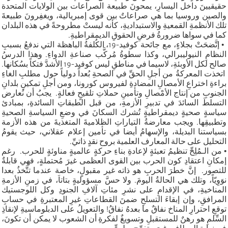
حقيقيينَ داخل اليسارِ، يمحونَ طبيعة الصراعات بين الولايات المتحدة
والصين وروسيا بما هي صراعاتٌ بين قوى إمبريالية، ويغفِرونَ طبيعةَ
تلك الأنظمةِ القمعيةِ والاستبداديةِ، كأنه ليستْ مطروحةً في هذه البلدان
كما في سواها ضرورةُ فرضِ الحقوقِ الديمقراطيةِ.
• إتَّضحَتْ بجلاءٍ، مع جائحة كوفيد-19، الكُلفةُ الباهظة التي ندفعُ بسببِ
النظامِ النيوليبرالي، وكذا سطوةُ مُركَّب صناعةِ الدواءِ. وهذا الدرسُ
صالح لكل الأوبئةِ، لاسيما في مناطقِ ليس كوفيد-19 الأشدَّ فتكاً بسُكانها.
اتخذت المعركةُ من أجلِ الحقِّ في الصحةِ بُعداً دولياً حول مطلبِ الغاءِ
براءةِ اختراعِ الأمصالِ المضادةِ لفيروس كورونا، ومن أجلِ تمكينِ بلدانِ
الجنوبِ من إنتاج الأمْصالِ وتأمينِ حملاتِ تلقيحٍ فعالةٍ. يجبُ أن نُعارض
التسلطَ السائدَ في تدبيرِ الأزمةِ، من قبل الطبقاتِ السائدةِ، بمبادئ
سياسةٍ صحيةٍ ديمقراطيةٍ تُشرك السكانَ في وضعِ السياسةِ الصحيةِ
وتطبيقِها. ويجب معارضةُ التياراتِ الظلاميةَ المتغذيةَ من هذه الأزمة
بسياستنا البديلة، والإسهامُ أيضا في تأمين إعلام عقلاني، حيث يقومُ
التحليل على حالة المعارف العلمية بروح نقدٍ ذاتيِّ.
• من الـمُلِحِّ تنظيمُ تعبئةٍ لإعادةِ بناءِ حركةٍ عالميةٍ مناوئةٍ للحرب. رغم
إمكانِ اعتقادِ كون الحرب بين القوى العظمى غيرَ مُحتملةٍ، فهي قابلةٌ
للتصور. إنَّ خطرَ الحربِ هو ذاته غير مقبولٍ، خاصة عندما تتَّخذُ بعدا
نوَوِيّاً، وتلك هي الحالةُ اليومَ. ولا حسَّ مسؤوليةٍ بتاتاَ، في زمنِ الأزمةِ
المناخيةِ، في الإقدامِ على نشرِ مئاتِ آلافِ الجنودِ وكل اللوجستيك
المرافقِ، وإن إبقاءَ التسلحِ ضمنَ القطاعاتِ غيرِ المعتبرةِ في حسابِ
توقعِ احترارِ المناخ نفاقٌ ما بعدهُ نفاقُ! والتعويلُ على الدبلوماسيةِ لإنقاذِ
السِّلمِ هو رهنٌ للمستقبلِ وتسويغٌ لفكرةِ أن الشعوب لا يمكن أن تكونَ،