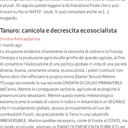
e plurali. Di seguito potete leggere la dichiarazione finale che si può
trovare su No to NATO! -2026. Si può consultare anche un [...]
mugandu
Tanuro: canicola e decrescita ecosocialista
Sinistra Anticapitalista
1 month ago
La situazione evidenzia chiaramente la necessità di sottrarre la finanza,
l’energia e la produzione agricola alle grinfie del grande capitale, al fine
di consentire l’elaborazione di una politica globale in vista di una società
diversa, buona, veramente umana, ecosocialista; i poteri costituiti non
fanno altro che rafforzare la propria morsa (Daniel Tanuro) Mentre
l’Europa sta vivendo la sua seconda ONDATA DI CALDO PRIMAVERILE
dell’anno. Mentre le conseguenze sanitarie, agricole ed ecologiche si
preannunciano devastanti. Mentre questo evento meteorologico
estremo (come le ondate di calore in India e in Antartide) è un SEGNALE
che il riscaldamento globale, dovuto principalmente all’uso dei
combustibili fossili, sta precipitando la Terra in una catastrofe
IRREVERSIBILE. Mentre sarebbe necessario, come di fronte al COVID, ma
in modo strutturale, adottare un PIANO DI EMERGENZA PUBBLICO per