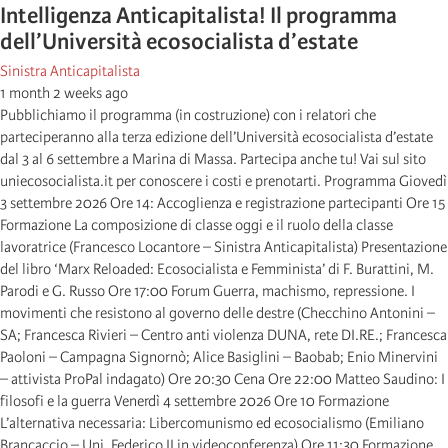
Intelligenza Anticapitalista! Il programma
dell’Università ecosocialista d’estate
Sinistra Anticapitalista
1 month 2 weeks ago
Pubblichiamo il programma (in costruzione) con i relatori che
parteciperanno alla terza edizione dell’Università ecosocialista d’estate
dal 3 al 6 settembre a Marina di Massa. Partecipa anche tu! Vai sul sito
uniecosocialista.it per conoscere i costi e prenotarti. Programma Giovedì
3 settembre 2026 Ore 14: Accoglienza e registrazione partecipanti Ore 15
Formazione La composizione di classe oggi e il ruolo della classe
lavoratrice (Francesco Locantore – Sinistra Anticapitalista) Presentazione
del libro ‘Marx Reloaded: Ecosocialista e Femminista’ di F. Burattini, M.
Parodi e G. Russo Ore 17:00 Forum Guerra, machismo, repressione. I
movimenti che resistono al governo delle destre (Checchino Antonini –
SA; Francesca Rivieri – Centro anti violenza DUNA, rete DI.RE.; Francesca
Paoloni – Campagna Signornò; Alice Basiglini – Baobab; Enio Minervini
– attivista ProPal indagato) Ore 20:30 Cena Ore 22:00 Matteo Saudino: I
filosofi e la guerra Venerdì 4 settembre 2026 Ore 10 Formazione
L’alternativa necessaria: Libercomunismo ed ecosocialismo (Emiliano
Brancaccio – Uni. Federico II in videoconferenza) Ore 11:30 Formazione