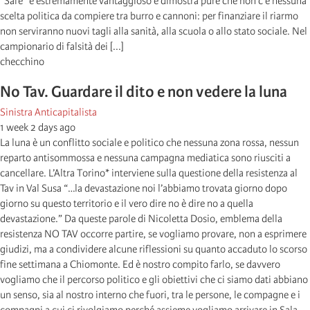
“Safe” è estremamente vantaggioso e dimostra pure che non c’è nessuna
scelta politica da compiere tra burro e cannoni: per finanziare il riarmo
non serviranno nuovi tagli alla sanità, alla scuola o allo stato sociale. Nel
campionario di falsità dei [...]
checchino
No Tav. Guardare il dito e non vedere la luna
Sinistra Anticapitalista
1 week 2 days ago
La luna è un conflitto sociale e politico che nessuna zona rossa, nessun
reparto antisommossa e nessuna campagna mediatica sono riusciti a
cancellare. L’Altra Torino* interviene sulla questione della resistenza al
Tav in Val Susa “…la devastazione noi l’abbiamo trovata giorno dopo
giorno su questo territorio e il vero dire no è dire no a quella
devastazione.” Da queste parole di Nicoletta Dosio, emblema della
resistenza NO TAV occorre partire, se vogliamo provare, non a esprimere
giudizi, ma a condividere alcune riflessioni su quanto accaduto lo scorso
fine settimana a Chiomonte. Ed è nostro compito farlo, se davvero
vogliamo che il percorso politico e gli obiettivi che ci siamo dati abbiano
un senso, sia al nostro interno che fuori, tra le persone, le compagne e i