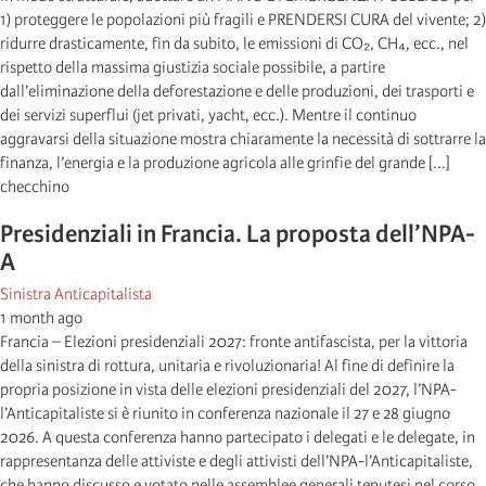
1) proteggere le popolazioni più fragili e PRENDERSI CURA del vivente; 2)
ridurre drasticamente, fin da subito, le emissioni di CO₂, CH₄, ecc., nel
rispetto della massima giustizia sociale possibile, a partire
dall’eliminazione della deforestazione e delle produzioni, dei trasporti e
dei servizi superflui (jet privati, yacht, ecc.). Mentre il continuo
aggravarsi della situazione mostra chiaramente la necessità di sottrarre la
finanza, l’energia e la produzione agricola alle grinfie del grande [...]
checchino
Presidenziali in Francia. La proposta dell’NPA-
A
Sinistra Anticapitalista
1 month ago
Francia – Elezioni presidenziali 2027: fronte antifascista, per la vittoria
della sinistra di rottura, unitaria e rivoluzionaria! Al fine di definire la
propria posizione in vista delle elezioni presidenziali del 2027, l’NPA-
l’Anticapitaliste si è riunito in conferenza nazionale il 27 e 28 giugno
2026. A questa conferenza hanno partecipato i delegati e le delegate, in
rappresentanza delle attiviste e degli attivisti dell’NPA-l’Anticapitaliste,
che hanno discusso e votato nelle assemblee generali tenutesi nel corso