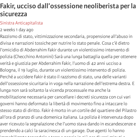
Fakir, ucciso dall’ossessione neoliberista per la
sicurezza
Sinistra Anticapitalista
2 weeks 1 day ago
Razzismo di stato, vittimizzazione secondaria, propensione all’abuso in
divisa e narrazioni tossiche per nutrire lo stato penale. Cosa c’è dietro
l’omicidio di Abderrahim Fakir durante un violentissimo intervento di
polizia (Checchino Antonini) Sarà una lunga battaglia quella per ottenere
verità e giustizia per Abderrahim Fakir, l’uomo di 42 anni ucciso a
Bologna, il 19 luglio, durante un violentissimo intervento di polizia.
Perché a uccidere Fakir è stato il razzismo di stato, una delle varianti
dell’ossessione sicuritaria in voga nella narrazione dell’estrema destra. E
lunga non sarà soltanto la vicenda processuale ma anche la
mobilitazione necessaria per cancellare i decreti sicurezza con cui vari
governi hanno deformato la libertà di movimento fino a intaccare lo
stesso stato di diritto. Fakir è morto in un cortile del quartiere del Pilastro
all’ora di pranzo di una domenica italiana. La polizia è intervenuta dopo
aver ricevuto la segnalazione che l’uomo stava dando in escandescenze e
prendendo a calci la saracinesca di un garage. Due agenti lo hanno