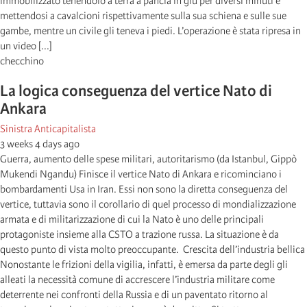
immobilizzato tenendolo a terra a pancia in giù per diversi minuti e
mettendosi a cavalcioni rispettivamente sulla sua schiena e sulle sue
gambe, mentre un civile gli teneva i piedi. L’operazione è stata ripresa in
un video [...]
checchino
La logica conseguenza del vertice Nato di
Ankara
Sinistra Anticapitalista
3 weeks 4 days ago
Guerra, aumento delle spese militari, autoritarismo (da Istanbul, Gippò
Mukendi Ngandu) Finisce il vertice Nato di Ankara e ricominciano i
bombardamenti Usa in Iran. Essi non sono la diretta conseguenza del
vertice, tuttavia sono il corollario di quel processo di mondializzazione
armata e di militarizzazione di cui la Nato è uno delle principali
protagoniste insieme alla CSTO a trazione russa. La situazione è da
questo punto di vista molto preoccupante. Crescita dell’industria bellica
Nonostante le frizioni della vigilia, infatti, è emersa da parte degli gli
alleati la necessità comune di accrescere l’industria militare come
deterrente nei confronti della Russia e di un paventato ritorno al