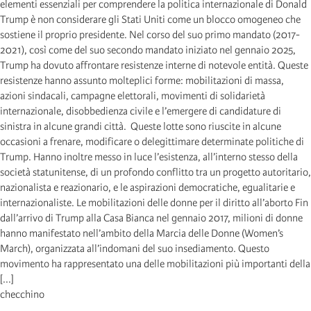
elementi essenziali per comprendere la politica internazionale di Donald
Trump è non considerare gli Stati Uniti come un blocco omogeneo che
sostiene il proprio presidente. Nel corso del suo primo mandato (2017-
2021), così come del suo secondo mandato iniziato nel gennaio 2025,
Trump ha dovuto affrontare resistenze interne di notevole entità. Queste
resistenze hanno assunto molteplici forme: mobilitazioni di massa,
azioni sindacali, campagne elettorali, movimenti di solidarietà
internazionale, disobbedienza civile e l’emergere di candidature di
sinistra in alcune grandi città. Queste lotte sono riuscite in alcune
occasioni a frenare, modificare o delegittimare determinate politiche di
Trump. Hanno inoltre messo in luce l’esistenza, all’interno stesso della
società statunitense, di un profondo conflitto tra un progetto autoritario,
nazionalista e reazionario, e le aspirazioni democratiche, egualitarie e
internazionaliste. Le mobilitazioni delle donne per il diritto all’aborto Fin
dall’arrivo di Trump alla Casa Bianca nel gennaio 2017, milioni di donne
hanno manifestato nell’ambito della Marcia delle Donne (Women’s
March), organizzata all’indomani del suo insediamento. Questo
movimento ha rappresentato una delle mobilitazioni più importanti della
[...]
checchino