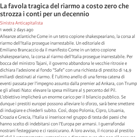
La favola tragica del riarmo a costo zero che
strozza i conti per un decennio
Sinistra Anticapitalista
1 week 2 days ago
Alleanze atlantiche Come in un tetro copione shakespeariano, la corsa al
riarmo dell’Italia prosegue inarrestabile. Un editoriale di
Emiliano Brancaccio da il manifesto Come in un tetro copione
shakespeariano, la corsa al riarmo dell’Italia prosegue inarrestabile. Per
bocca del ministro Tajani, il governo abbandona le vecchie ritrosie e
dichiara l’adesione al fondo “Safe” con una richiesta di prestito di 14,9
miliardi destinati al riarmo. È l’ultimo anello di una ferrea catena di
eventi passata per l’impegno assunto dalla premier ad Ankara, con Trump
e gli alleati Nato: elevare la spesa militare al 5 percento del Pil.
L’obiettivo implicherà un enorme carico per il bilancio pubblico. Se
dunque i prestiti europei possono alleviare lo sforzo, sarà bene smettere
di indugiare e chiederli subito. Così, dopo Polonia, Cipro, Lituania,
Croazia e Grecia, l’Italia si inserisce nel gruppo di testa dei paesi che
hanno scelto di indebitarsi con l’Europa per armarsi. I guerrafondai
nostrani festeggiano e ci rassicurano. A loro avviso, il ricorso al prestito