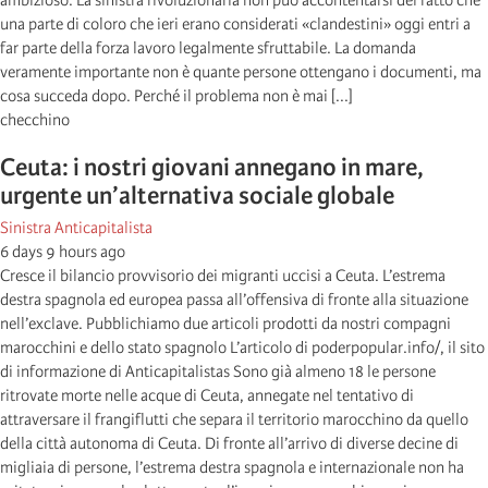
ambizioso. La sinistra rivoluzionaria non può accontentarsi del fatto che
una parte di coloro che ieri erano considerati «clandestini» oggi entri a
far parte della forza lavoro legalmente sfruttabile. La domanda
veramente importante non è quante persone ottengano i documenti, ma
cosa succeda dopo. Perché il problema non è mai [...]
checchino
Ceuta: i nostri giovani annegano in mare,
urgente un’alternativa sociale globale
Sinistra Anticapitalista
6 days 9 hours ago
Cresce il bilancio provvisorio dei migranti uccisi a Ceuta. L’estrema
destra spagnola ed europea passa all’offensiva di fronte alla situazione
nell’exclave. Pubblichiamo due articoli prodotti da nostri compagni
marocchini e dello stato spagnolo L’articolo di poderpopular.info/, il sito
di informazione di Anticapitalistas Sono già almeno 18 le persone
ritrovate morte nelle acque di Ceuta, annegate nel tentativo di
attraversare il frangiflutti che separa il territorio marocchino da quello
della città autonoma di Ceuta. Di fronte all’arrivo di diverse decine di
migliaia di persone, l’estrema destra spagnola e internazionale non ha