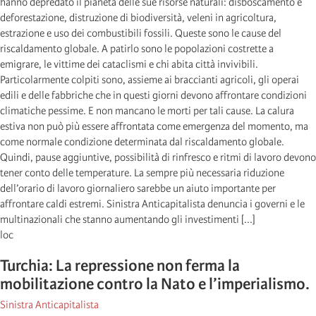
hanno depredato il pianeta delle sue risorse naturali: disboscamento e
deforestazione, distruzione di biodiversità, veleni in agricoltura,
estrazione e uso dei combustibili fossili. Queste sono le cause del
riscaldamento globale. A patirlo sono le popolazioni costrette a
emigrare, le vittime dei cataclismi e chi abita città invivibili.
Particolarmente colpiti sono, assieme ai braccianti agricoli, gli operai
edili e delle fabbriche che in questi giorni devono affrontare condizioni
climatiche pessime. E non mancano le morti per tali cause. La calura
estiva non può più essere affrontata come emergenza del momento, ma
come normale condizione determinata dal riscaldamento globale.
Quindi, pause aggiuntive, possibilità di rinfresco e ritmi di lavoro devono
tener conto delle temperature. La sempre più necessaria riduzione
dell’orario di lavoro giornaliero sarebbe un aiuto importante per
affrontare caldi estremi. Sinistra Anticapitalista denuncia i governi e le
multinazionali che stanno aumentando gli investimenti [...]
loc
Turchia: La repressione non ferma la
mobilitazione contro la Nato e l’imperialismo.
Sinistra Anticapitalista