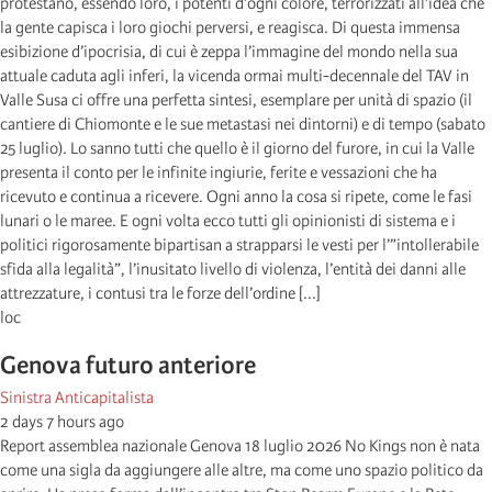
protestano, essendo loro, i potenti d’ogni colore, terrorizzati all’idea che
la gente capisca i loro giochi perversi, e reagisca. Di questa immensa
esibizione d’ipocrisia, di cui è zeppa l’immagine del mondo nella sua
attuale caduta agli inferi, la vicenda ormai multi-decennale del TAV in
Valle Susa ci offre una perfetta sintesi, esemplare per unità di spazio (il
cantiere di Chiomonte e le sue metastasi nei dintorni) e di tempo (sabato
25 luglio). Lo sanno tutti che quello è il giorno del furore, in cui la Valle
presenta il conto per le infinite ingiurie, ferite e vessazioni che ha
ricevuto e continua a ricevere. Ogni anno la cosa si ripete, come le fasi
lunari o le maree. E ogni volta ecco tutti gli opinionisti di sistema e i
politici rigorosamente bipartisan a strapparsi le vesti per l’”intollerabile
sfida alla legalità”, l’inusitato livello di violenza, l’entità dei danni alle
attrezzature, i contusi tra le forze dell’ordine [...]
loc
Genova futuro anteriore
Sinistra Anticapitalista
2 days 7 hours ago
Report assemblea nazionale Genova 18 luglio 2026 No Kings non è nata
come una sigla da aggiungere alle altre, ma come uno spazio politico da