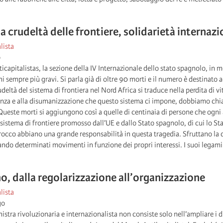
la crudeltà delle frontiere, solidarietà internazi
lista
o
capitalistas, la sezione della IV Internazionale dello stato spagnolo, in me
 sempre più gravi. Si parla già di oltre 90 morti e il numero è destinato
udeltà del sistema di frontiera nel Nord Africa si traduce nella perdita di 
renza e alla disumanizzazione che questo sistema ci impone, dobbiamo chiari
Queste morti si aggiungono così a quelle di centinaia di persone che ogni 
istema di frontiere promosso dall’UE e dallo Stato spagnolo, di cui lo Sta
occo abbiano una grande responsabilità in questa tragedia. Sfruttano la 
ndo determinati movimenti in funzione dei propri interessi. I suoi legami [
o, dalla regolarizzazione all’organizzazione
lista
go
nistra rivoluzionaria e internazionalista non consiste solo nell’ampliare i di