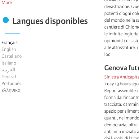
More
devastazione. Quel
potenti d’ogni colo
Langues disponibles
del mondo nella su
cantiere di Chiomon
le infinite ingiuri
opinionisti di siste
Français
alle attrezzature, i
English
loc
Castellano
Italiano
Genova futu
العربية
Deutsch
Sinistra Anticapita
Português
1 day 13 hours ago
ελληνικά
Report assemblea 
forma dall’incontr
tracciata: cammin
spazio per alimenta
quanti, nel mondo,
democrazia, oltre 
abbiamo iniziato a
dai luoghi di lavor