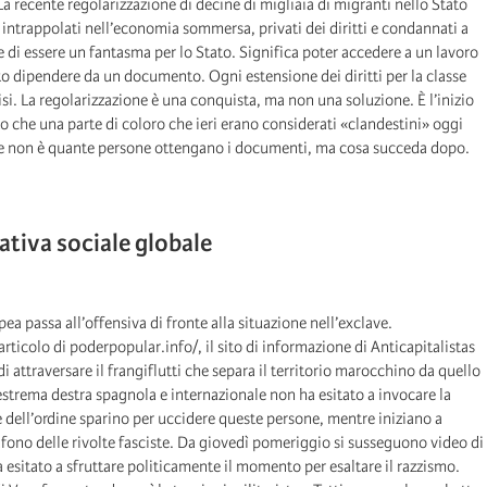
La recente regolarizzazione di decine di migliaia di migranti nello Stato
intrappolati nell’economia sommersa, privati dei diritti e condannati a
 di essere un fantasma per lo Stato. Significa poter accedere a un lavoro
to dipendere da un documento. Ogni estensione dei diritti per la classe
lisi. La regolarizzazione è una conquista, ma non una soluzione. È l’inizio
o che una parte di coloro che ieri erano considerati «clandestini» oggi
nte non è quante persone ottengano i documenti, ma cosa succeda dopo.
ativa sociale globale
ea passa all’offensiva di fronte alla situazione nell’exclave.
ticolo di poderpopular.info/, il sito di informazione di Anticapitalistas
 attraversare il frangiflutti che separa il territorio marocchino da quello
l’estrema destra spagnola e internazionale non ha esitato a invocare la
rze dell’ordine sparino per uccidere queste persone, mentre iniziano a
gafono delle rivolte fasciste. Da giovedì pomeriggio si susseguono video di
a esitato a sfruttare politicamente il momento per esaltare il razzismo.