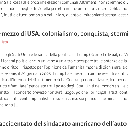
in Sala Rossa alle prossime elezioni comunali.Altrimenti non saremmo diver
no dando il meglio di sé nella perfetta imitazione dello struzzo.Dobbiamo p
 inutile e fuori tempo sin dall’inizio, quanto ai mirabolanti scenari decanta
e mezzo di USA: colonialismo, conquista, ster
lista
io degli Stati Uniti e le radici della politica di Trump (Patrick Le Moal, d
i legami politici che lo univano a un altro,e occupare tra le potenze della 
anno diritto,il rispetto per l’opinione dell’umanitàimpone di dichiarare le 
 elezione, il 29 gennaio 2025, Trump ha emesso un ordine esecutivo intitol
itica all’interno del dipartimento della Guerra1 per organizzare, indipend
tico e familiare” per celebrare il posto degli Stati Uniti nel mondo tra “le 
ritto”. Il concerto previsto non avrà luogo, poiché i principali artisti cont
 attuali interventi imperialisti e il suo discorso sui pericoli che minaccia
he sono [...]
accidentato del sindacato americano dell’auto