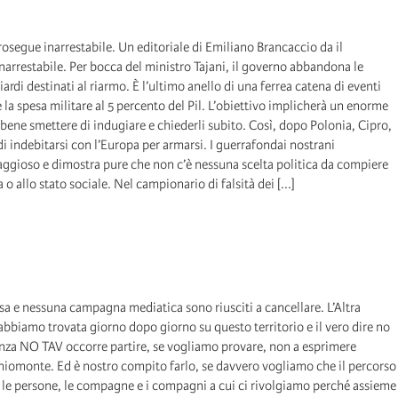
rosegue inarrestabile. Un editoriale di Emiliano Brancaccio da il
narrestabile. Per bocca del ministro Tajani, il governo abbandona le
iardi destinati al riarmo. È l’ultimo anello di una ferrea catena di eventi
la spesa militare al 5 percento del Pil. L’obiettivo implicherà un enorme
à bene smettere di indugiare e chiederli subito. Così, dopo Polonia, Cipro,
 di indebitarsi con l’Europa per armarsi. I guerrafondai nostrani
ntaggioso e dimostra pure che non c’è nessuna scelta politica da compiere
 o allo stato sociale. Nel campionario di falsità dei [...]
sa e nessuna campagna mediatica sono riusciti a cancellare. L’Altra
’abbiamo trovata giorno dopo giorno su questo territorio e il vero dire no
tenza NO TAV occorre partire, se vogliamo provare, non a esprimere
Chiomonte. Ed è nostro compito farlo, se davvero vogliamo che il percorso
tra le persone, le compagne e i compagni a cui ci rivolgiamo perché assieme