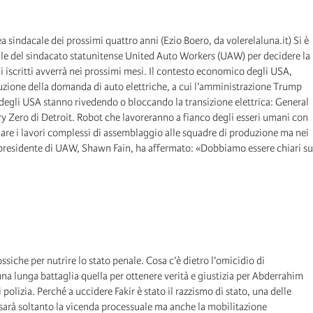
sindacale dei prossimi quattro anni (Ezio Boero, da volerelaluna.it) Si è
nale del sindacato statunitense United Auto Workers (UAW) per decidere la
gli iscritti avverrà nei prossimi mesi. Il contesto economico degli USA,
duzione della domanda di auto elettriche, a cui l’amministrazione Trump
o degli USA stanno rivedendo o bloccando la transizione elettrica: General
 Zero di Detroit. Robot che lavoreranno a fianco degli esseri umani con
iare i lavori complessi di assemblaggio alle squadre di produzione ma nei
ll presidente di UAW, Shawn Fain, ha affermato: «Dobbiamo essere chiari su
ssiche per nutrire lo stato penale. Cosa c’è dietro l’omicidio di
na lunga battaglia quella per ottenere verità e giustizia per Abderrahim
polizia. Perché a uccidere Fakir è stato il razzismo di stato, una delle
n sarà soltanto la vicenda processuale ma anche la mobilitazione