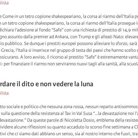
lista
e Come in un tetro copione shakespeariano, la corsa al riarmo dell’Italia p
un tetro copione shakespeariano, la corsa al riarmo dell’Italia prosegue i
dichiara l’adesione al fondo “Safe” con una richiesta di prestito di 14,9 mil
gno assunto dalla premier ad Ankara, con Trump e gli alleati Nato: elevare 
ncio pubblico. Se dunque i prestiti europei possono alleviare lo sforzo, sar
 Grecia, l’Italia si inserisce nel gruppo di testa dei paesi che hanno scelto
assicurano. A loro avviso, il ricorso al prestito “Safe” è estremamente va
: per finanziare il riarmo non serviranno nuovi tagli alla sanità, alla scuola
dare il dito e non vedere la luna
lista
itto sociale e politico che nessuna zona rossa, nessun reparto antisommos
 sulla questione della resistenza al Tav in Val Susa “…la devastazione noi l
 devastazione.” Da queste parole di Nicoletta Dosio, emblema della resis
ividere alcune riflessioni su quanto accaduto lo scorso fine settimana a 
ettivi che ci siamo dati abbiano un senso, sia al nostro interno che fuori, 