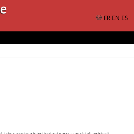
le
 che devastano interi territori e accusano chi gli resiste di