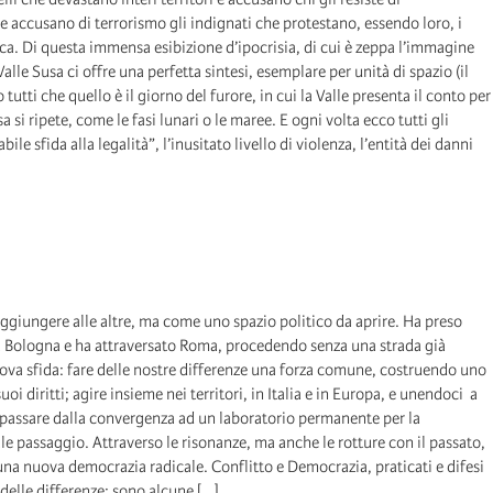
he accusano di terrorismo gli indignati che protestano, essendo loro, i
gisca. Di questa immensa esibizione d’ipocrisia, di cui è zeppa l’immagine
lle Susa ci offre una perfetta sintesi, esemplare per unità di spazio (il
utti che quello è il giorno del furore, in cui la Valle presenta il conto per
a si ripete, come le fasi lunari o le maree. E ogni volta ecco tutti gli
ile sfida alla legalità”, l’inusitato livello di violenza, l’entità dei danni
giungere alle altre, ma come uno spazio politico da aprire. Ha preso
a a Bologna e ha attraversato Roma, procedendo senza una strada già
a sfida: fare delle nostre differenze una forza comune, costruendo uno
uoi diritti; agire insieme nei territori, in Italia e in Europa, e unendoci a
e passare dalla convergenza ad un laboratorio permanente per la
le passaggio. Attraverso le risonanze, ma anche le rotture con il passato,
 una nuova democrazia radicale. Conflitto e Democrazia, praticati e difesi
delle differenze: sono alcune [...]