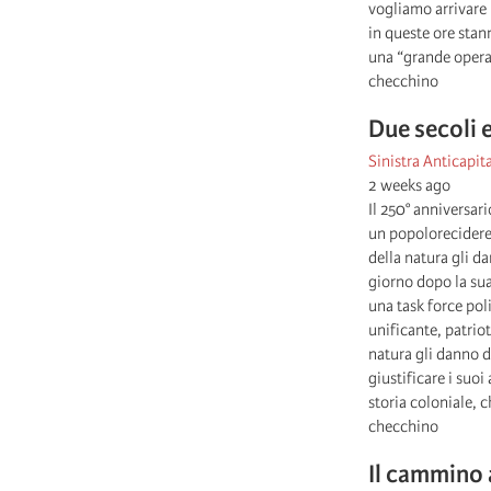
vogliamo arrivare 
in queste ore stan
una “grande opera”,
checchino
Due secoli 
Sinistra Anticapita
2 weeks ago
Il 250° anniversar
un popolorecidere 
della natura gli d
giorno dopo la sua
una task force pol
unificante, patriot
natura gli danno di
giustificare i suoi
storia coloniale, c
checchino
Il cammino 