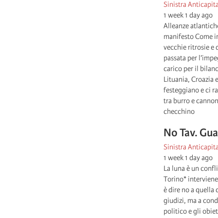
Sinistra Anticapita
1 week 1 day ago
Alleanze atlantich
manifesto Come in 
vecchie ritrosie e 
passata per l’impe
carico per il bila
Lituania, Croazia e
festeggiano e ci r
tra burro e cannoni
checchino
No Tav. Guar
Sinistra Anticapita
1 week 1 day ago
La luna è un confl
Torino* interviene
è dire no a quella
giudizi, ma a cond
politico e gli obi