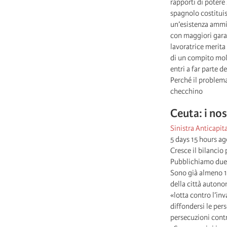
rapporti di potere
spagnolo costituis
un’esistenza ammin
con maggiori garan
lavoratrice merita 
di un compito molt
entri a far parte
Perché il problema
checchino
Ceuta: i no
Sinistra Anticapita
5 days 15 hours ag
Cresce il bilancio
Pubblichiamo due a
Sono già almeno 18
della città autono
«lotta contro l’in
diffondersi le per
persecuzioni contr