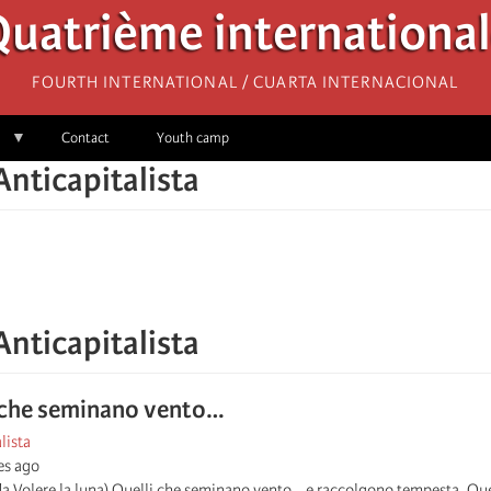
uatrième internationa
Fourth International / Cuarta Internacional
Contact
Youth camp
Anticapitalista
Anticapitalista
i che seminano vento…
lista
es ago
da Volere la luna) Quelli che seminano vento… e raccolgono tempesta. Quelli