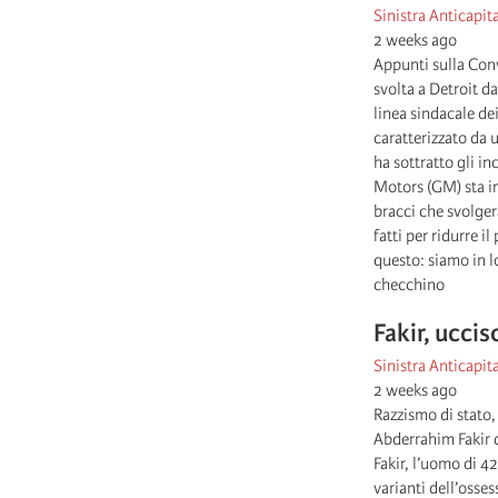
Sinistra Anticapita
2 weeks ago
Appunti sulla Conv
svolta a Detroit d
linea sindacale dei
caratterizzato da 
ha sottratto gli i
Motors (GM) sta i
bracci che svolger
fatti per ridurre 
questo: siamo in lot
checchino
Fakir, uccis
Sinistra Anticapita
2 weeks ago
Razzismo di stato,
Abderrahim Fakir d
Fakir, l’uomo di 42
varianti dell’osse