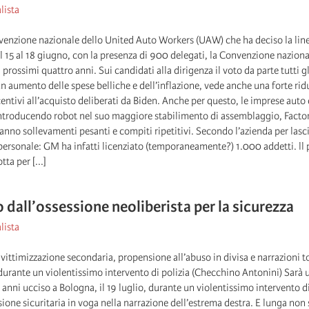
lista
enzione nazionale dello United Auto Workers (UAW) che ha deciso la linea 
al 15 al 18 giugno, con la presenza di 900 delegati, la Convenzione nazio
 prossimi quattro anni. Sui candidati alla dirigenza il voto da parte tutti 
un aumento delle spese belliche e dell’inflazione, vede anche una forte ri
ncentivi all’acquisto deliberati da Biden. Anche per questo, le imprese aut
ntroducendo robot nel suo maggiore stabilimento di assemblaggio, Factory
anno sollevamenti pesanti e compiti ripetitivi. Secondo l’azienda per lasc
il personale: GM ha infatti licenziato (temporaneamente?) 1.000 addetti. 
ta per [...]
o dall’ossessione neoliberista per la sicurezza
lista
 vittimizzazione secondaria, propensione all’abuso in divisa e narrazioni to
urante un violentissimo intervento di polizia (Checchino Antonini) Sarà u
 anni ucciso a Bologna, il 19 luglio, durante un violentissimo intervento di 
ssione sicuritaria in voga nella narrazione dell’estrema destra. E lunga no