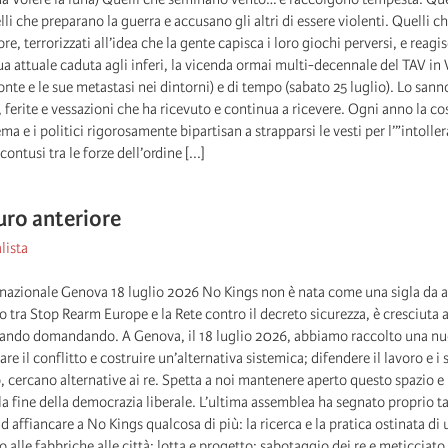
li che preparano la guerra e accusano gli altri di essere violenti. Quelli c
re, terrorizzati all’idea che la gente capisca i loro giochi perversi, e rea
a attuale caduta agli inferi, la vicenda ormai multi-decennale del TAV in Va
te e le sue metastasi nei dintorni) e di tempo (sabato 25 luglio). Lo sanno t
e, ferite e vessazioni che ha ricevuto e continua a ricevere. Ogni anno la cos
ma e i politici rigorosamente bipartisan a strapparsi le vesti per l’”intollerab
 contusi tra le forze dell’ordine [...]
ro anteriore
lista
nazionale Genova 18 luglio 2026 No Kings non è nata come una sigla da ag
o tra Stop Rearm Europe e la Rete contro il decreto sicurezza, è cresciut
ando domandando. A Genova, il 18 luglio 2026, abbiamo raccolto una nuov
re il conflitto e costruire un’alternativa sistemica; difendere il lavoro e i s
 cercano alternative ai re. Spetta a noi mantenere aperto questo spazio 
la fine della democrazia liberale. L’ultima assemblea ha segnato proprio ta
d affiancare a No Kings qualcosa di più: la ricerca e la pratica ostinata di
o alle fabbriche alle città; lotta e progetto; sabotaggio dei re e meticciato 