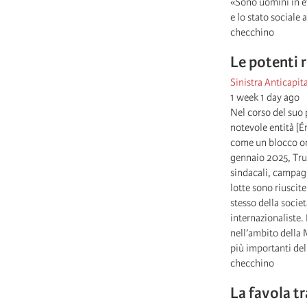
«Sono uomini in et
e lo stato sociale a
checchino
Le potenti 
Sinistra Anticapita
1 week 1 day ago
Nel corso del suo
notevole entità [É
come un blocco om
gennaio 2025, Trum
sindacali, campagn
lotte sono riuscit
stesso della socie
internazionaliste.
nell’ambito della
più importanti della
checchino
La favola tr