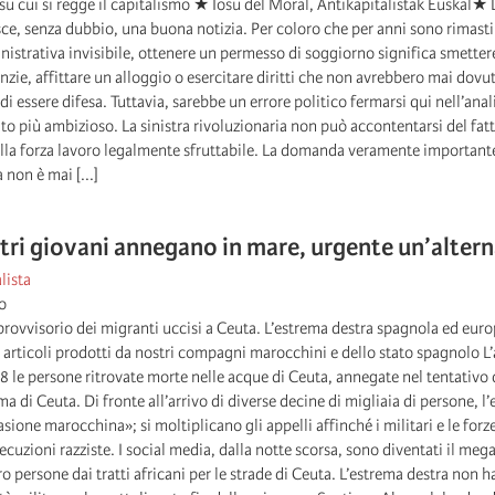
 su cui si regge il capitalismo ★ Iosu del Moral, Antikapitalistak Euskal★ 
ce, senza dubbio, una buona notizia. Per coloro che per anni sono rimasti 
istrativa invisibile, ottenere un permesso di soggiorno significa smettere
zie, affittare un alloggio o esercitare diritti che non avrebbero mai dovu
di essere difesa. Tuttavia, sarebbe un errore politico fermarsi qui nell’ana
o più ambizioso. La sinistra rivoluzionaria non può accontentarsi del fatt
 della forza lavoro legalmente sfruttabile. La domanda veramente importa
 non è mai [...]
stri giovani annegano in mare, urgente un’altern
lista
o
 provvisorio dei migranti uccisi a Ceuta. L’estrema destra spagnola ed europ
rticoli prodotti da nostri compagni marocchini e dello stato spagnolo L’ar
 le persone ritrovate morte nelle acque di Ceuta, annegate nel tentativo di
ma di Ceuta. Di fronte all’arrivo di diverse decine di migliaia di persone, 
vasione marocchina»; si moltiplicano gli appelli affinché i militari e le fo
secuzioni razziste. I social media, dalla notte scorsa, sono diventati il me
o persone dai tratti africani per le strade di Ceuta. L’estrema destra non h