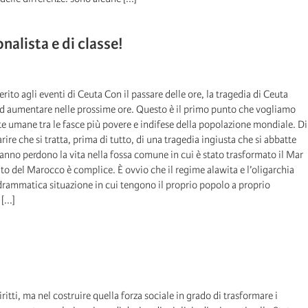
onalista e di classe!
rito agli eventi di Ceuta Con il passare delle ore, la tragedia di Ceuta
 ad aumentare nelle prossime ore. Questo è il primo punto che vogliamo
vite umane tra le fasce più povere e indifese della popolazione mondiale. Di
re che si tratta, prima di tutto, di una tragedia ingiusta che si abbatte
anno perdono la vita nella fossa comune in cui è stato trasformato il Mar
to del Marocco è complice. È ovvio che il regime alawita e l’oligarchia
drammatica situazione in cui tengono il proprio popolo a proprio
...]
ritti, ma nel costruire quella forza sociale in grado di trasformare i