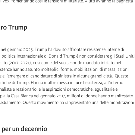
i Vox, fomentando così le tensioni militariste. «Tutti avranno la paghetta
ntro Trump
nel gennaio 2025, Trump ha dovuto affrontare resistenze interne di
a politica internazionale di Donald Trump è non considerare gli Stati Uniti
dato (2017-2021), così come del suo secondo mandato iniziato nel
istenze hanno assunto molteplici forme: mobilitazioni di massa, azioni
 e l’emergere di candidature di sinistra in alcune grandi città. Queste
itiche di Trump. Hanno inoltre messo in luce l’esistenza, all’interno
nalista e reazionario, e le aspirazioni democratiche, egualitarie e
Trump alla Casa Bianca nel gennaio 2017, milioni di donne hanno manifestato
nsediamento. Questo movimento ha rappresentato una delle mobilitazioni
i per un decennio