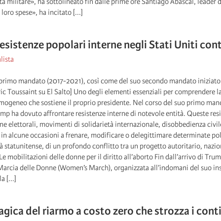
à militare», ha sottolineato fin dalle prime ore Santiago Abascal, leader d
 loro spese», ha incitato [...]
resistenze popolari interne negli Stati Uniti co
lista
 primo mandato (2017-2021), così come del suo secondo mandato iniziato 
ric Toussaint su El Salto] Uno degli elementi essenziali per comprendere l
ogeneo che sostiene il proprio presidente. Nel corso del suo primo man
p ha dovuto affrontare resistenze interne di notevole entità. Queste res
e elettorali, movimenti di solidarietà internazionale, disobbedienza civile
e in alcune occasioni a frenare, modificare o delegittimare determinate pol
tà statunitense, di un profondo conflitto tra un progetto autoritario, nazio
 Le mobilitazioni delle donne per il diritto all’aborto Fin dall’arrivo di 
 Marcia delle Donne (Women’s March), organizzata all’indomani del suo i
 [...]
agica del riarmo a costo zero che strozza i cont