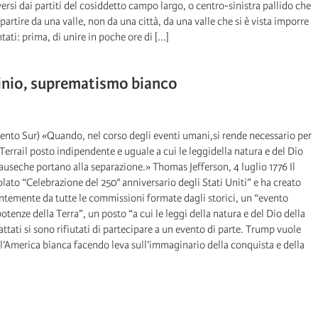
si dai partiti del cosiddetto campo largo, o centro-sinistra pallido che
artire da una valle, non da una città, da una valle che si è vista imporre
ti: prima, di unire in poche ore di [...]
minio, suprematismo bianco
a Viento Sur) «Quando, nel corso degli eventi umani,si rende necessario per
Terrail posto indipendente e uguale a cui le leggidella natura e del Dio
causeche portano alla separazione.» Thomas Jefferson, 4 luglio 1776 Il
ato “Celebrazione del 250° anniversario degli Stati Uniti” e ha creato
entemente da tutte le commissioni formate dagli storici, un “evento
potenze della Terra”, un posto “a cui le leggi della natura e del Dio della
attati si sono rifiutati di partecipare a un evento di parte. Trump vuole
no l’America bianca facendo leva sull’immaginario della conquista e della