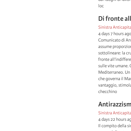
loc
Di fronte al
Sinistra Anticapita
4 days 7 hours ag
Comunicato di Anti
assume proporzioni
sottolineare: la cr
fronte all’indiffe
sulle vite umane. 
Mediterraneo. Un s
che governa il Mar
vantaggio, stimola
checchino
Antirazzism
Sinistra Anticapita
4 days 22 hours a
Il compito della si