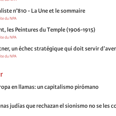
aliste n°810 - La Une et le sommaire
site du NPA
int, les Peintures du Temple (1906-1915)
site du NPA
ner, un échec stratégique qui doit servir d’ave
site du NPA
r
iste,
uropa en llamas: un capitalismo pirómano
onas judías que rechazan el sionismo no se les 