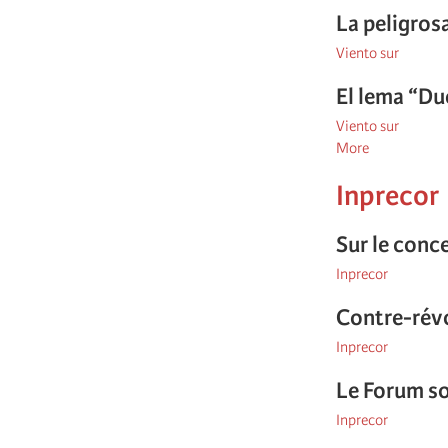
La peligrosa
Viento sur
El lema “Du
Viento sur
More
posts
about
Inprecor
Viento
sur
Sur le conc
Inprecor
Contre-rév
Inprecor
Le Forum so
Inprecor