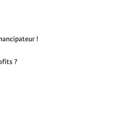
émancipateur !
fits ?