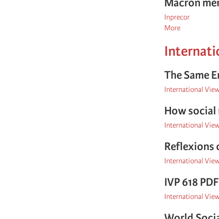
Macron ment
Inprecor
More
posts
about
Internati
Inprecor
The Same En
International Vie
How social 
International Vie
Reflexions 
International Vie
IVP 618 PDF
International Vie
World Socia