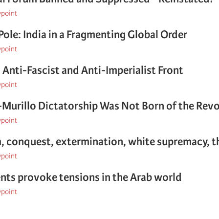
wpoint
Pole: India in a Fragmenting Global Order
wpoint
l Anti-Fascist and Anti-Imperialist Front
wpoint
Murillo Dictatorship Was Not Born of the Revo
wpoint
, conquest, extermination, white supremacy, th
wpoint
nts provoke tensions in the Arab world
wpoint