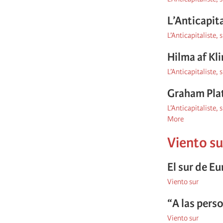
L’Anticapit
L’Anticapitaliste, 
Hilma af Kl
L’Anticapitaliste, 
Graham Plat
L’Anticapitaliste, 
More
posts
about
Viento su
L’Anticapital
site
du
El sur de E
NPA
Viento sur
“A las pers
Viento sur