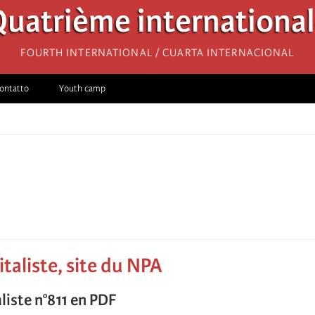
uatrième internationa
Fourth International / Cuarta Internacional
ontatto
Youth camp
italiste, site du NPA
liste n°811 en PDF