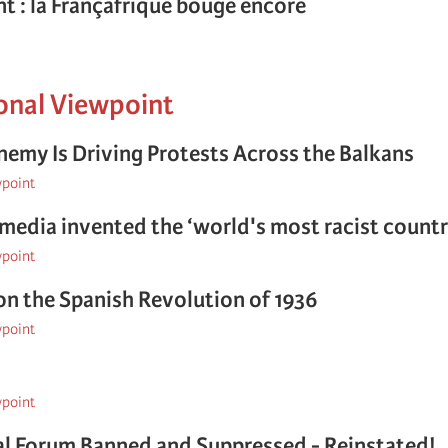
 : la Françafrique bouge encore
onal Viewpoint
emy Is Driving Protests Across the Balkans
wpoint
media invented the ‘world's most racist countr
wpoint
on the Spanish Revolution of 1936
wpoint
wpoint
l Forum Banned and Suppressed - Reinstated!