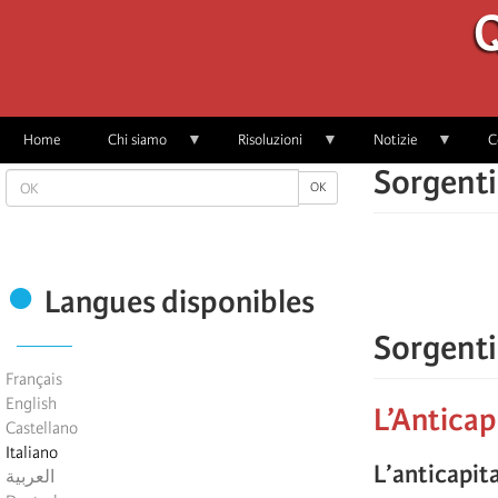
Skip
Q
to
main
content
Home
Chi siamo
Risoluzioni
Notizie
C
Sorgenti
OK
OK
Langues disponibles
Sorgenti
Français
English
L’Anticap
Castellano
Italiano
L’anticapita
العربية