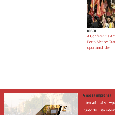
BRÉSIL
A Conferência Ant
Porto Alegre: Gra
oportunidades
Paginação
A nossa imprensa
International Viewp
Punto de vista inter