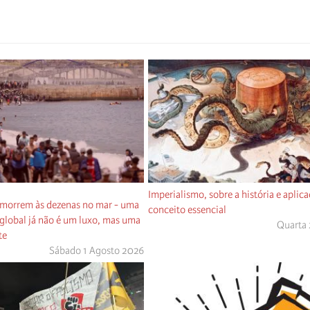
Imperialismo, sobre a história e aplic
 morrem às dezenas no mar - uma
conceito essencial
l global já não é um luxo, mas uma
Quarta 
te
Sábado 1 Agosto 2026