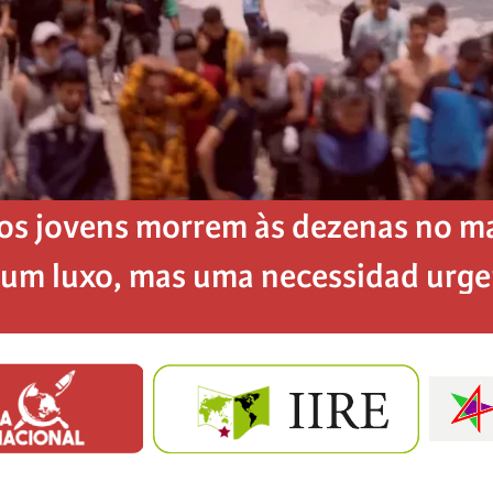
os jovens morrem às dezenas no mar
é um luxo, mas uma necessidad urg