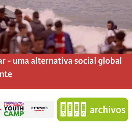
 - uma alternativa social global
ente