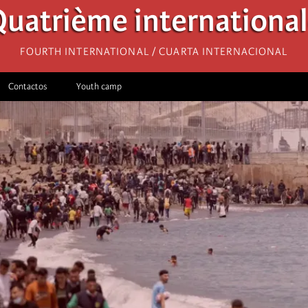
uatrième internationa
Fourth International / Cuarta Internacional
Contactos
Youth camp