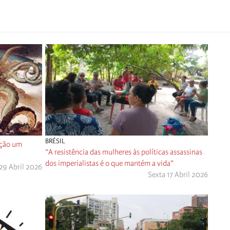
BRÉSIL
ação um
“A resistência das mulheres às políticas assassinas
dos imperialistas é o que mantém a vida”
29 Abril 2026
Sexta 17 Abril 2026