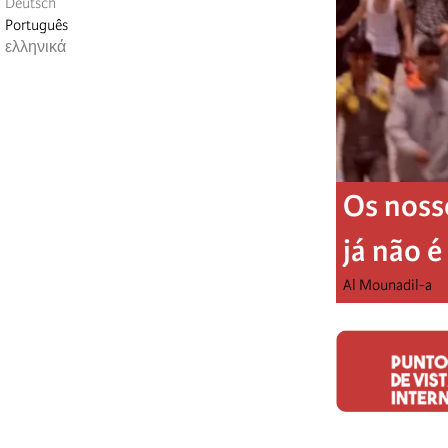
Deutsch
Português
ελληνικά
Os noss
já não 
Al Mounadil-a