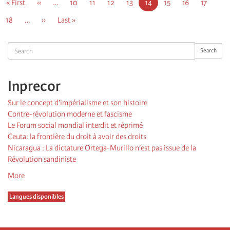
First
« First
Page
‹‹
…
Page
10
Page
11
Page
12
Page
13
Page
14
Page
15
Page
16
Page
17
page
précédente
courante
Page
18
…
Page
››
Dernière
Last »
suivante
page
Search
Search
Inprecor
Sur le concept d’impérialisme et son histoire
Contre-révolution moderne et fascisme
Le Forum social mondial interdit et réprimé
Ceuta: la frontière du droit à avoir des droits
Nicaragua : La dictature Ortega-Murillo n’est pas issue de la
Révolution sandiniste
More
Langues disponibles