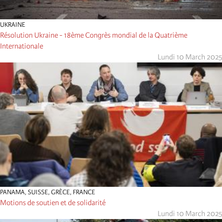
UKRAINE
Résolution Ukraine - 18ème Congrès mondial de la Quatrième
Internationale
Lundi 10 March 2025
PANAMA
,
SUISSE
,
GRÈCE
,
FRANCE
Motions de soutien et de solidarité
Lundi 10 March 2025