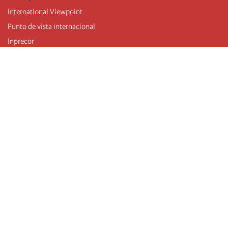
International Viewpoint
Punto de vista internacional
Inprecor
Facebook
Twitter
Mastodon
Telegram
L’Internationale
Dernier congrès de l’Internationale
Déclarations du bureau exécutif
Institut de formation (IIRE)
Jeunes
Auteurs
Vidéos
Flux RSS