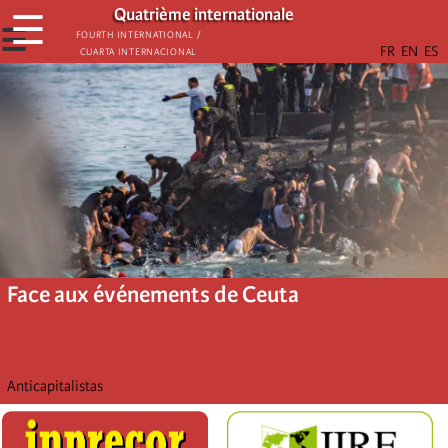
Aller
Quatrième internationale
☰
au
☰
Fourth International /
Cuarta Internacional
contenu
principal
Face aux événements de Ceuta
Anticapitalistas