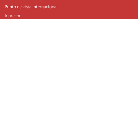
Punto de vista internacional
Inprecor
Facebook
Twitter
Mastodon
Telegram
L’Internationale
Dernier congrès de l’Internationale
Déclarations du bureau exécutif
Institut de formation (IIRE)
Jeunes
Auteurs
Vidéos
Flux RSS
Connexion