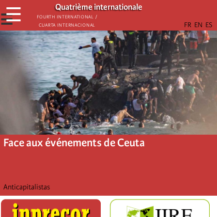
Aller
Quatrième internationale
☰
au
☰
Fourth International /
Cuarta Internacional
contenu
principal
Face aux événements de Ceuta
Anticapitalistas