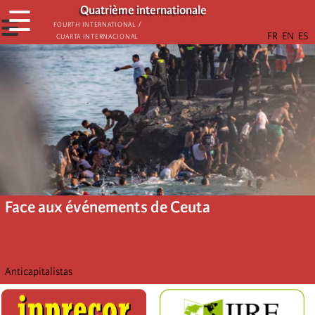
Aller
Quatrième internationale
☰
au
☰
Fourth International /
Cuarta Internacional
contenu
principal
Face aux événements de Ceuta
Anticapitalistas