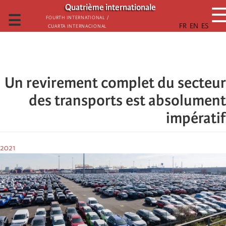
تجاوز
Quatrième internationale
إلى
☰
Fourth International /
Cuarta Internacional
المحتوى
الرئيسي
Un revirement complet du secteur
des transports est absolument
impératif
2021