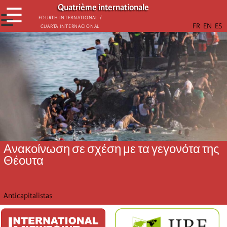
Παράκαμψη
Quatrième internationale
☰
προς
☰
Fourth International /
Cuarta Internacional
το
κυρίως
περιεχόμενο
Ανακοίνωση σε σχέση με τα γεγονότα της
Θέουτα
Anticapitalistas