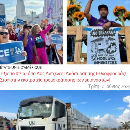
ÉTATS-UNIS D’AMÉRIQUE
Έξω το ICE από το Λος Άντζελες! Απόσυρση της Εθνοφρουράς!
Στοπ στην εκστρατεία τρομοκράτησης των μεταναστών!
Τρίτη 10 Ιούνιος 2025