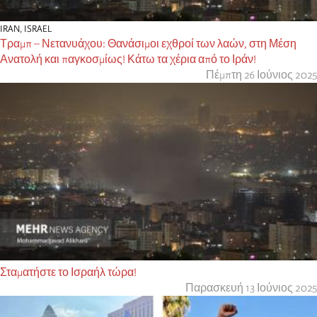
IRAN
,
ISRAEL
Τραμπ – Νετανυάχου: Θανάσιμοι εχθροί των λαών, στη Μέση
Ανατολή και παγκοσμίως! Κάτω τα χέρια από το Ιράν!
Πέμπτη 26 Ιούνιος 2025
Σταματήστε το Ισραήλ τώρα!
Παρασκευή 13 Ιούνιος 2025