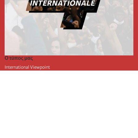
Ο τύπος μας
International Viewpoint
Punto de vista internacional
Inprecor
Facebook
Twitter
Η Διεθνής
Τελευταίο συνέδριο της Διεθνούς
Ανακοινώσεις του Εκτελεστικού Γραφείου
Μορφωτικό Ίδρυμα (IIRE)