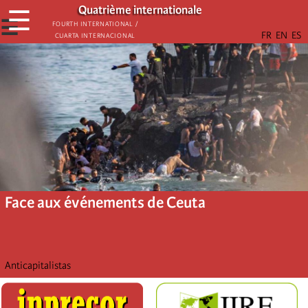
Aller
Quatrième internationale
☰
au
☰
Fourth International /
Cuarta Internacional
contenu
principal
Face aux événements de Ceuta
Anticapitalistas