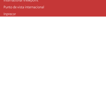
International Viewpoint
Punto de vista internacional
Inprecor
Facebook
Twitter
Mastodon
Telegram
L’Internationale
Dernier congrès de l’Internationale
Déclarations du bureau exécutif
Institut de formation (IIRE)
Jeunes
Auteurs
Vidéos
Flux RSS
Connexion