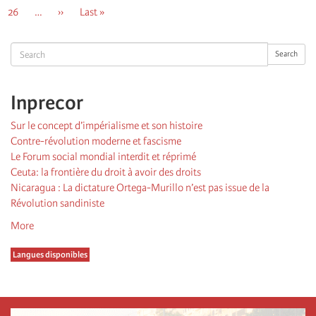
page
précédente
courante
Page
26
…
Page
››
Dernière
Last »
suivante
page
Search
Search
Inprecor
Sur le concept d’impérialisme et son histoire
Contre-révolution moderne et fascisme
Le Forum social mondial interdit et réprimé
Ceuta: la frontière du droit à avoir des droits
Nicaragua : La dictature Ortega-Murillo n’est pas issue de la
Révolution sandiniste
More
Langues disponibles