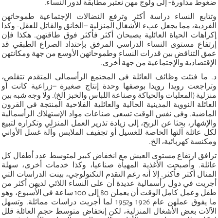
ضغوط مداورة- إلى ولوج مهن نعتبر مطابقة لدور النساء.
وتتابع النساء دراسة أكثر وترفع النضالات الإجتماعية طموحاتهن
الفردية، مما يجعل عبء الأشغال المنزلية –الخانق والقاتل للعقل- وكذا
إكراهات الحياة العائلية يصبحان أكثر فأكثر فوق طاقتهن. هكذا فإن
إرتفاع مستوى النساء الدراسي المرفق بإحتداد الصراع الطبقي قد
عمق التناقض بين قدرات النساء وطموحاتهن الأوسع من جهة ومكانتهن
الإقتصادية والإجتماعية من جهة أخرى.
د. ما فتئت وظائف العائلة في المجتمع الرأسمالي المتقدم تتقلص،
وتراجعت رويدا رويدا بوصفها وحدة إنتاج صغيرة –زراعية كانت أو
منزلية (المعلبات والحياكة وصناعة اللباس والخبز الخ). ولا وجه شبه بين
العائلة النووية المدينية الحالية والعائلية الفلاحية المنتجة في القرون
الماضية. وفي نفس الوقت تسعى صناعات مواد الإستهلاك الرأسمالية
والإشهار، بحثا عن الربح، إلى زيادة تذرير العمل المنزلي وتكراره لتبيع
لكل عائلة آلتها الخاصة للغسيل أو تجفيف الملابس وآلة غسل الأواني
ومكنسة كهربائية، الخ.
ترافق ارتفاع مستوى العيش مع انخفاض كبير لمتوسط عدد أطفال كل
عائلة. وأصبحت الأغذية المهيأة صناعيا، وكذا خدمات أخرى، سهلة
المنال أكثر فأكثر. إلا أنه رغم التقدم التكنولوجي، بينت الدراسات التي
أجريت في دول رأسمالية عديدة أن على النساء اللائي لديهن أكثر من
طفل وعمل كامل الوقت أن يعملن 80 إلى 100 ساعة في الأسبوع، وهو
ما يفوق عملهن عام 1926 و1952 لما أجريت دراسات مماثلة. وتسهل
الآلات بعض الأشغال المنزلية، لكن إنخفاض متوسط حجم العائلة قلل