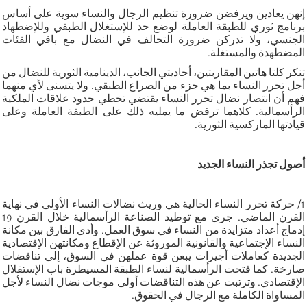
إنهن يعادين ويرفضن ضرورة تنظيم الرجال والنساء سوية على أساس
برنامج ثوري للطبقة العاملة لوضع حد للإستغلال الطبقي وللإضطهاد
الجنسي، ولا تدركن ضرورة التحالف في النضال مع باقي الفئات
المضطهدة والمستغلة.
تنكر كلتا هاتين المقاربتين، أحاديتي الجانب، الدينامية الثورية للنضال من
أجل تحرر النساء بما هي جزء من الصراع الطبقي. ولا يتسنى لأي منهما
فهم أن انتصار نضال تحرر النساء يقتضي تخطي حدود علاقات الملكية
الرأسمالية. كلاهما ترفض ما يمليه ذلك على الطبقة العاملة وعلى
قيادتها الماركسية الثورية.
أصول تجذر النساء الجديد
1/ حركة تحرر النساء الحالية هي وريث نضالات النساء الأولى في نهاية
القرن الماضي. جرى مع توطيد الصناعة الرأسمالية خلال القرن 19
إدماج أعداد متزايدة من النساء في سوق العمل. وأدى الفارق بين مكانة
النساء الإجتماعية والقانونية الموروثة عن الإقطاع ومكانتهن الإقتصادية
الجديدة كعاملات أجيرات يبعن قوة عملهن في السوق، إلى تناقضات
صارخة. كما فتحت الرأسمالية لنساء الطبقة المسيطرة باب الإستقلال
الإقتصادي. وترتبت عن هذه التناقضات أولى موجات نضال النساء لأجل
المساواة الكاملة مع الرجال في الحقوق.