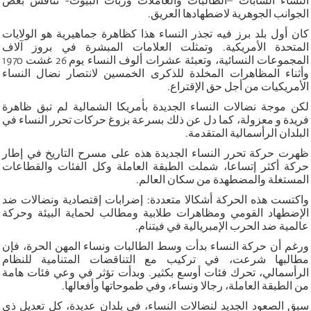
النساء الشابات –الطالبات والعاملات وربات البيوت- تناقش بعض
الجوانب الجوهرية لاضطهادها العريق.
كان أول بلد برز فيه تجذر النساء هذا كظاهرة جماهيرية هو الولايات
المتحدة الأمريكية. وتمثلت العلامات المبشرة في بروز آلاف
المجموعات النسائية، وتعبئة عشرات ألوف النساء يوم 26 غشت 1970
وأثناء المظاهرات المخلدة للذكرى الخمسين لانتصار نضال النساء
الأمريكيات من أجل حق الإقتراع.
لكن موجة نضالات النساء الجديدة بأمريكا الشمالية لم تبق ظاهرة
فريدة و معزولة، كما دل عن ذلك بسرعة بزوغ حركات تحرر النساء في
البلدان الرأسمالية المتقدمة.
ظهرت حركة تحرر النساء الجديدة هذه على مسرح التاريخ في إطار
حركة أكثر إتساعا، شملت الطبقة العاملة وكل الفئات والقطاعات
المستغلة والمضطهدة من سكان العالم.
واكتست هذه الحركة أشكالا متعددة: إضرابات إقتصادية ونضالات ضد
الإضطهاد القومي ومظاهرات طلابية ومطالب لحماية البيئة وحركة
عالمية ضد الحرب الإمبريالية في فيتنام.
ورغم أن حركة النساء بدأت وسط الطالبات ونساء المهن الحرة، فإن
مطالبها شرعت، في تركيب مع التناقضات المتنامية للنظام
الرأسمالي، تحرك فئات أوسع بكثير. وبدأت تؤثر في وعي فئات هامة
من الطبقة العاملة، رجالا ونساء، وفي طموحاتها وأفعالها.
سبق الصعود الجديد لنضالات النساء، في بلدان عديدة، كل تعديل ذي