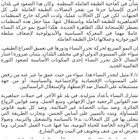
شأن في كفاحية الطبقة العاملة المنظمة. وكان هذا الصعود في بلدان
أخرى كإسبانيا جزءا من تفجر النضالات الطبقة العاملة على كل
الجبهات. لكن في كل الحالات عمليا، ولدت الحركة خارج المنظمات
الجماهيرية للطبقة العاملة وباستقلال عنها، مما جعل هذه المنظمات
تضطر للإستجابة لتلك الظاهرة الجديدة. هكذا أصبح نمو حركة النساء
عاملا مهما في المعركة السياسية والأيديولوجية لإضعاف سلطة
البورجوازية وعملائها داخل الطبقة العاملة.
إن النمو السريع لحركة تحرر النساء ودورها في تعميق الصراع الطبقي،
سواء على المستوى الدولي أو في مختلف البلدان، يثبتان ضرورة اعتبار
النضال لأجل تحرر النساء إحدى المكونات الأساسية لصعود الثورة
العالمية الجديد.
2/ لا مثيل لتجذر النساء هذا، سواء من حيث عمق ما عبر عنه من رفض
على المستويات الإقتصادية والإجتماعية والسياسية، أو من جهة
مستتبعاته على النضال ضد الإضطهاد والإستغلال الرأسماليين.
تشارك النساء بأعداد متزايدة، في بلد تلو الآخر، في حملات جماهيرية
ضد القوانين الرجعية حول الإجهاض، ومنع الحمل، وضد قوانين الزواج
الجائرة، وضد بنيات الحضانة غير الملائمة، وضد كل تقييد قانوني
للمساواة. وتندد بالتمييز على أساس الجنس، وتحارب الطريقة التي
يتجلى بها في كل المجالات: بدءا بالسياسة والتشغيل والتربية، وصولا
إلى الأوجه الخاصة للحياة اليومية، بما فيها عبء العمل المنزلي، وما
تتعرض له من عنف وتخويف في البيت وفي الشارع.