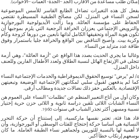
إمكان طلب مساعدة من الأقارب (الجد –الجدة- العمات –الأخوات).
بفعل كل هذه التغيرات تضاءل الطابع القاسر للأسس الموضوعية
لسجن النساء في المنزل. لكن مصالح الطبقية المسيطرة تقتضي
الحفاظ على مؤسسة العائلة. وما زالت الأيديولوجية البورجوازية
والترويض الإجتماعي يعززان الخرافة الرجعية التي يلزم بموجبها أن
تكون هوية المرأة وتحقيقها الكامل لذاتها نابعين من دورها كزوجة وكأم
وكربة بيت. وأصبح التناقض بين الواقع والخرافة جليا باستمرار وفوق
طاقة عدد متزايد من النساء.
وغالبا ما يجري الحديث بصدد هذا الواقع عن "أزمة العائلة"، وهي أزمة
تتجلى في الإرتفاع الهائل لنسبة الطلاق ولعدد الأطفال الفارين وللعنف
داخل المنزل.
4/ لم "يرض" توسيع الحقوق الديموقراطية والخدمات الإجتماعية النساء
كما لم يدفعهن لقبول سلبي لمكانتهن الإجتماعية الوضيعة وتبعيتهن
الإقتصادية. بالعكس حفز ذلك نضالات جديدة ومطالب أرقى.
وكان أول من أتاح التعبير المنظم عن "تظلمات" النساء على العموم هن
النساء الشابات اللائى تلقين دراسة ثانوية و اللائى حزن حرية إختيار
نسبية ومسهن أكثر تجذر الشباب في سنوات 1960.
قاد هذا فئة، تعتبر نفسها ماركسية، إلى إستنتاج أن حركة التحرر
النسائية هي أساسا حركة إحتجاج للفئات الوسطى أو البورجوازية، وأن
لا أهمية لها بالنسبة للثوريين ولجماهير نساء الطبقة العاملة. ما كان
بوسعهم إرتكاب خطأ أكبر.