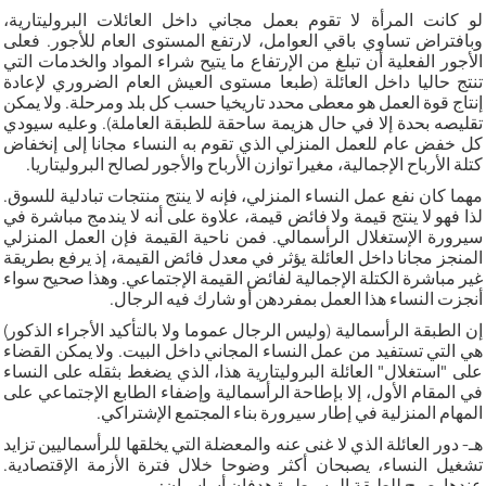
لو كانت المرأة لا تقوم بعمل مجاني داخل العائلات البروليتارية،
وبافتراض تساوي باقي العوامل، لارتفع المستوى العام للأجور. فعلى
الأجور الفعلية أن تبلغ من الإرتفاع ما يتيح شراء المواد والخدمات التي
تنتج حاليا داخل العائلة (طبعا مستوى العيش العام الضروري لإعادة
إنتاج قوة العمل هو معطى محدد تاريخيا حسب كل بلد ومرحلة. ولا يمكن
تقليصه بحدة إلا في حال هزيمة ساحقة للطبقة العاملة). وعليه سيودي
كل خفض عام للعمل المنزلي الذي تقوم به النساء مجانا إلى إنخفاض
كتلة الأرباح الإجمالية، مغيرا توازن الأرباح والأجور لصالح البروليتاريا.
مهما كان نفع عمل النساء المنزلي، فإنه لا ينتج منتجات تبادلية للسوق.
لذا فهو لا ينتج قيمة ولا فائض قيمة، علاوة على أنه لا يندمج مباشرة في
سيرورة الإستغلال الرأسمالي. فمن ناحية القيمة فإن العمل المنزلي
المنجز مجانا داخل العائلة يؤثر في معدل فائض القيمة، إذ يرفع بطريقة
غير مباشرة الكتلة الإجمالية لفائض القيمة الإجتماعي. وهذا صحيح سواء
أنجزت النساء هذا العمل بمفردهن أو شارك فيه الرجال.
إن الطبقة الرأسمالية (وليس الرجال عموما ولا بالتأكيد الأجراء الذكور)
هي التي تستفيد من عمل النساء المجاني داخل البيت. ولا يمكن القضاء
على "استغلال" العائلة البروليتارية هذا، الذي يضغط بثقله على النساء
في المقام الأول، إلا بإطاحة الرأسمالية وإضفاء الطابع الإجتماعي على
المهام المنزلية في إطار سيرورة بناء المجتمع الإشتراكي.
هـ- دور العائلة الذي لا غنى عنه والمعضلة التي يخلقها للرأسماليين تزايد
تشغيل النساء، يصبحان أكثر وضوحا خلال فترة الأزمة الإقتصادية.
عندها يصبح للطبقة المسيطرة هدفان أساسيان: