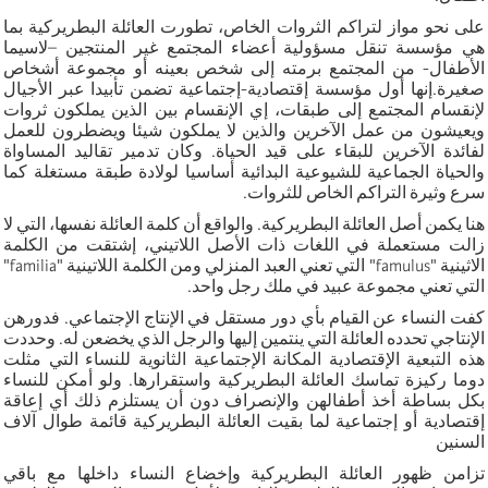
على نحو مواز لتراكم الثروات الخاص، تطورت العائلة البطريركية بما
هي مؤسسة تنقل مسؤولية أعضاء المجتمع غير المنتجين –لاسيما
الأطفال- من المجتمع برمته إلى شخص بعينه أو مجموعة أشخاص
صغيرة.إنها أول مؤسسة إقتصادية-إجتماعية تضمن تأبيدا عبر الأجيال
لإنقسام المجتمع إلى طبقات، إي الإنقسام بين الذين يملكون ثروات
ويعيشون من عمل الآخرين والذين لا يملكون شيئا ويضطرون للعمل
لفائدة الآخرين للبقاء على قيد الحياة. وكان تدمير تقاليد المساواة
والحياة الجماعية للشيوعية البدائية أساسيا لولادة طبقة مستغلة كما
سرع وثيرة التراكم الخاص للثروات.
هنا يكمن أصل العائلة البطريركية. والواقع أن كلمة العائلة نفسها، التي لا
زالت مستعملة في اللغات ذات الأصل اللاتيني، إشتقت من الكلمة
الاثينية "famulus" التي تعني العبد المنزلي ومن الكلمة اللاتينية "familia"
التي تعني مجموعة عبيد في ملك رجل واحد.
كفت النساء عن القيام بأي دور مستقل في الإنتاج الإجتماعي. فدورهن
الإنتاجي تحدده العائلة التي ينتمين إليها والرجل الذي يخضعن له. وحددت
هذه التبعية الإقتصادية المكانة الإجتماعية الثانوية للنساء التي مثلت
دوما ركيزة تماسك العائلة البطريركية واستقرارها. ولو أمكن للنساء
بكل بساطة أخذ أطفالهن والإنصراف دون أن يستلزم ذلك أي إعاقة
إقتصادية أو إجتماعية لما بقيت العائلة البطريركية قائمة طوال آلاف
السنين
تزامن ظهور العائلة البطريركية وإخضاع النساء داخلها مع باقي