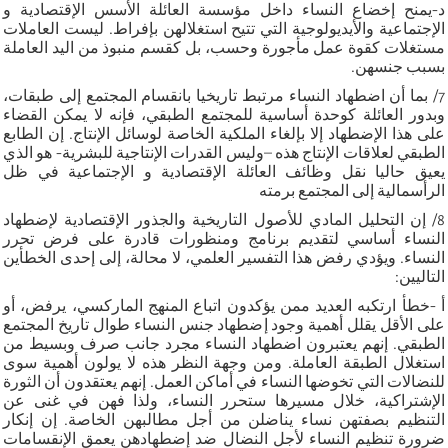
د-يمنح إخضاع النساء داخل مؤسسة العائلة الأسس الإقتصادية و
الإجتماعية والأيديولوجية التي تتيح استغلالهن بإفراط. ليست العاملات
مستغلات كقوة عمل مأجورة وحسب، بل كقسم منبوذ من اليد العاملة
بسبب جنسهن.
7/ بما أن اضطهاد النساء مرتبط تاريخيا بانقسام المجتمع إلى طبقات،
وبدور العائلة كوحدة أساسية للمجتمع الطبقي، فإنه لا يمكن القضاء
على هذا الإضطهاد إلا بإلغاء الملكية الخاصة لوسائل الإنتاج. إن الطابع
الطبقي لعلاقات الإنتاج هذه –وليس القدرات الإنتاجية للبشرية- هو الذي
يعيق حاليا نقل وظائف العائلة الإقتصادية و الإجتماعية في ظل
الرأسمالية إلى المجتمع برمته
8/ إن التحليل المادي للأصول التاريخية والجذور الإقتصادية لإضطهاد
النساء أساسي لتقديم برنامج ومنظورات قادرة على فرض تحرر
النساء. ويؤدي رفض هذا التفسير العلمي، لا محالة، إلى إحدى الخطأين
التاليين:
أ -خطأ ارتكبه العديد ممن يؤكدون اتباع المنهج الماركسي، يرفض، أو
على الأقل يقلل أهمية وجود إضطهاد جنس النساء طوال تاريخ المجتمع
الطبقي. إنهم يعتبرون اضطهاد النساء مجرد جانب صرف وبسيط من
استغلال الطبقة العاملة. ومن وجهة النظر هذه لا يولون أهمية سوى
للنضالات التي تخوضها النساء في أماكن العمل. إنهم يعتقدون أن الثورة
الإشتراكية، خلال مسيرها ستحرر النساء، ولذا فهن في غنى عن
التنظيم بصفتهن نساء يناضلن من أجل مطالبهن الخاصة. إن إنكار
ضرورة تنظيم النساء لأجل النضال ضد إضطهادهن يعمق الإنقسامات