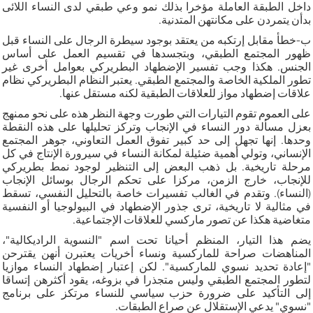
داخل الطبقة العاملة مؤخرا بذلك نمو وعي طبقي لدى النساء اللائى
بدأن يتمردن على مكانتهن المتدنية.
ب-خطأ مقابل إرتكبه من يعتقد بوجود سيطرة الرجال على النساء قبل
ظهور المجتمع الطبقي، وبتجسدها في تقسيم العمل على أساس
الجنس. هكذا وجب تفسير الإضطهاد البطريركي بعوامل أخرى غير
تطور الملكية الخاصة والمجتمع الطبقي. يعتبر النظام البطريركي نظام
علاقات إضطهاد مواز للعلاقات الطبقية لكنه مستقل عنها.
على العموم تقوم التيارات التي طورت وجهة النظر هذه على نحو ممنهج
بعزل مسألة دور النساء في الإنجاب وتركز تحليلها على هذه النقطة
وحدها. إنها تجهل إلى حد كبير تفوق العمل التعاوني، جوهر المجتمع
الإنساني، وتولي أهمية ضئيلة لمكانة النساء في سيرورة الإنتاج في كل
مرحلة تاريخية. بل ذهب البعض إلى التنظير لوجود نمط بطريركي
للإنجاب، خارج الزمن، مركزا على تحكم الرجال بوسائل الإنجاب
(النساء). وتقدم في الغالب تفسيرات خاصة بالتحليل النفسي، تسقط
في مثالية لا تاريخية، ترى جذور الإضطهاد في البيولوجيا أو النفسية
متغاضية هكذا عن تصور ماركسي للعلاقات الإجتماعية.
يضم هذا التيار، المنظم أحيانا تحت اسم "النسوية الراديكالية"،
المناهضات صراحة للماركسية ونساء أخريات يعتبرن أنهن يقترحن
"إعادة تحديد نسوي للماركسية". لكن إعتبار إضطهاد النساء موازيا
لتطور المجتمع الطبقي وليس متجذرا في بزوغه، يقود أكثرهن إتساقا
إلى التأكيد على ضرورة حزب سياسي للنساء مرتكز على برنامج
"نسوي" يدعي الإستقلال عن صراع الطبقات.