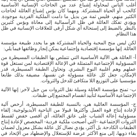
أغلب الناس لمحاولة إشباع عدد من الحاجات الإنسانية الأساسية
كالحب أو الحياة المشتركة. ومهما كان بؤس إشباع العائلة لحاجات
الكثير منهم، فليس ثمة من بديل ما دامت الملكية الفردية موجودة.
ويؤدي تفكك العائلة في ظل الرأسمالية إلى معاناة وبؤس كثيرين
بالنظر بالضبط إلى إستحالة أي شكل أرقى للعلاقات الإنسانية في ظل
هذا النظام.
لكن ليس منح المحبة والحياة المشتركة هو ما يحدد طبيعة مؤسسة
العائلة. إنها مؤسسة إقتصادية وإجتماعية يمكن إنجاز وظائفها فيما يلي:
أ- العائلة هي الآلية الأساسية التي تتملص بها الطبقات المسيطرة من
المسؤولية الإجتماعية المتمثلة في الإعالة الإقتصادية لمن تستغل قوة
عملهم وهم أغلبية النوع البشري. وتحاول الطبقة المسيطرة، قدر
الإمكان، جعل كل عائلة مسؤولة عن نفسها، مضيفة بذلك طابعا
مؤسسيا على التوزيع اللا متكافئ للدخل والثروات.
ب- تمنح مؤسسة العائلة وسيلة نقل الثروات من جيل لآخر: إنها الآلية
الإجتماعية الأساسية لتأبيد انقسام المجتمع إلى طبقات.
ج- المؤسسة العائلية هي، بالنسبة للطبقة المسيطرة، أرخص آلية
لإعادة إنتاج قوة العمل وأكثرها قبولا من الناحية الأيديولوجية: إلقاء
مسؤولية إعالة الشباب على عاتق العائلة، أي أقصى خفض لقسط
الثروات الإجتماعية –التي أصبحت ملكية فردية- المخصص لإعادة إنتاج
الطبقات الكادحة. بل أكثر، يؤدي نضال كل عائلة بشكل معزول لضمان
بقاء ذويها، إلى منع الأكثر عرضة للإستغلال والإضطهاد من الإتحاد في