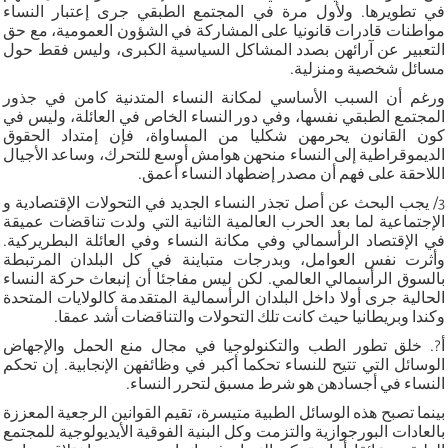
في تطويرها. ولأول مرة في المجتمع الطبقي جرى إعتبار النساء
مواطنات قادرات قانونيا على المشاركة في الشؤون العمومية، مع حق
التعبير عن آرائهن بصدد المشاكل السياسية الكبرى، وليس فقط حول
مسائل شخصية ومنزلية.
ورغم أن السبب الأساسي لمكانة النساء المتدنية كامن في جذور
المجتمع الطبقي نفسها، وفي دور النساء الخاص في العائلة، وليس في
كون القانون يحرمهن شكليا من المساواة، فإن إمتداد الحقوق
الديموقراطية إلى النساء منحهن هوامش أوسع للتحرك، وساعد الأجيال
اللاحقة على فهم أن مصدر إضطهاد النساء أعمق.
3/ يجب البحث عن أصل تجذر النساء الجديد في التحولات الإقتصادية و
الإجتماعية لما بعد الحرب العالمية الثانية التي ولدت تناقضات عميقة
في الإقتصاد الرأسمالي وفي مكانة النساء وفي العائلة البطريركية.
وأثرت نفس العوامل، وبدرجات متباينة في كل البلدان المرتبطة
بالسوق الرأسمالي العالمي. لكن ليس مفاجئا أن إنبعاث حركة النساء
الحالية جرى أولا داخل البلدان الرأسمالية المتقدمة كالولايات المتحدة
وكندا وبريطانيا حيث كانت تلك التحولات والتناقضات أشد عمقا.
أ?. خلق تطور الطب والتكنولوجيا في مجال منع الحمل والإجهاض
الوسائل التي تتيح للنساء تحكما أكبر في وظائفهن الإنجابية. إن تحكم
النساء في أجسادهن هو شرط مسبق لتحرر النساء.
بينما تصبح هذه الوسائل الطبية متيسرة، تقيم القوانين الرجعية المعززة
بالعادات البورجوازية والتزمت وكل البنية الفوقية الأيديولوجية للمجتمع