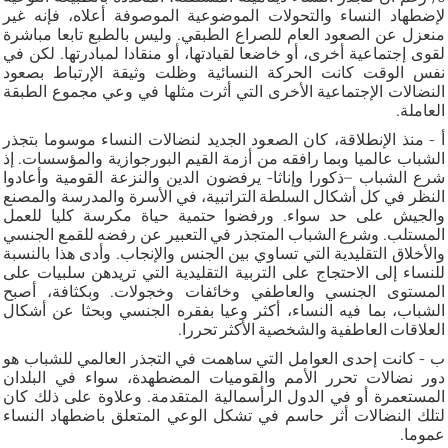
لإضطهاد النساء والتحولات الموضوعية الموصوفة أعلاه، فإنه غير
منعزل عن الصعود العام للصراع الطبقي. وليس بالطبع تابعا مباشرة
لقوى إجتماعية أخرى، أو خاضعا لقيادتها، أو منقادا لمبادرتها. لكن في
نفس الوقت كانت الحركة النسائية وظلت وثيقة الإرتباط بصعود
النضالات الإجتماعية الأخرى التي أثرت مثلها في وعي مجموع الطبقة
العاملة.
أ - منذ الإنطلاقة، كان الصعود الجديد لنضالات النساء موسوما بتجذر
الشباب عالميا وبما رافقه من أزمة القيم البورجوازية والمؤسسات. إذ
شرع الشباب –ذكورا وإناثا- يرفضون الدين والنزعة القومية وأعادوا
النظر في كل أشكال السلطة التراتبية، في الأسرة والمدرسة والمصنع
والجيش على حد سواء. ورفضوا حتمية حياة مكرسة كليا للعمل
المستلب. وشرع الشباب المتجذر في التعبير عن رفضه للقمع الجنسي
والأخلاق التقليدية التي تساوي بين الجنس والإنجاب. وأدى هذا بالنسبة
للنساء إلى الاحتجاج على التربية التقليدية التي تريدهن سلبيات على
المستوى الجنسي والعاطفي وخائفات وخجولات. وبكثافة، أصبح
الشباب، بما فيه النساء، أكثر وعيا بفقره الجنسي وبحثا عن أشكال
العلاقات العاطفية والشخصية الأكثر تحررا.
ب - كانت إحدى العوامل التي ساهمت في التجذر العالمي للشباب هو
دور نضالات تحرر الأمم والقوميات المضطهدة، سواء في البلدان
المستعمرة أو في الدول الرأسمالية المتقدمة. وعلاوة على ذلك كان
لتلك النضالات أثر حاسم في تشكل الوعي المتعلق باضطهاد النساء
عموما.