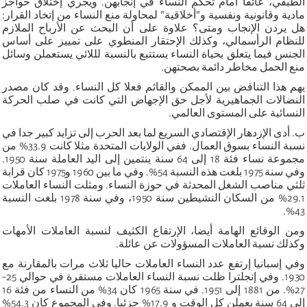
الطبقي، عائقا أمام تحكم النساء في إنجابهن. ويجري إختلاق حواجز
مادية وقانونية ونفسية و"أخلاقية" لمحاولة منع النساء من إتخاد القرار:
هل يردن الإنجاب ومتى؟ علاوة على أن البحث عن الأرباح الملازم
للنظام الرأسمالي، وكذلك الإحتقار المنطوي على تمييز على أساس
الجنس فيما يتعلق بحياة النساء يستتبع بالنسبة لللائي يستعملن وسائل
منع الحمل مخاطر دائمة بصحتهن.
يهم هذا التناقض بين الممكن والقائم فعلا كل النساء. وقد كان مصدر
النضالات الجماهيرية لأجل حق الإجهاض التي كانت في صلب الحركة
النسائية على المستوى العالمي.
ب. أدى الإزدهار الإقتصادي السريع لما بعد الحرب إلى تزايد كبير جدا في
نسبة النساء بسوق العمال. ففي الولايات المتحدة مثلا كانت 33.9% من
مجموعة نساء فئة 18 إلى 64 سنة ينتمين إلى اليد العاملة سنة 1950.
وفي سنة 1975 بلغت هذه النسبة 54%. وفي ما بين 1960 و1975 كان قرابة
ثلثي مناصب الشغل المحدثة في حوزة النساء. ومثلت النساء العاملات
29.1% من السكان النشيطين سنة 1950، وفي سنة 1978 بلغت النسبة
43%.
ومن الوقائع الهامة أيضا، الإرتفاع الكثيف لنسبة العاملات الأمهات
وكذلك نسبة العاملات المسؤولات عن عائلة.
وفي إسبانيا إرتفع عدد النساء العاملات حاليا ثلاث مرات بالمقارنة مع
1930. وفي إنجلترا ظلت نسبة النساء العاملات مستقرة في حوالي 25-
27%. من 1881 إلى 1951. في سنة 1965 كان 34% من النساء من فئة 16
إلى 64 سنة يعملن كل الوقت و 17.9% جزئيا. وفي المجموع كان 54.3%