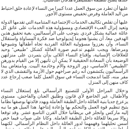
عليها أن تطرد من سوق العمل عددا كبيرا من النساء لإعادة خلق احتياط
من اليد العاملة وفرض تخفيض مستوى الأجور.
عليها أن تقلص تكاليف الخدمات الإجتماعية المتنامية التي تقدمها الدولة
وتعيد إنزال العبء الإقتصادي ومسؤولية هذه الخدمات على عاتق كل
عائلة عمالية بشكل فردي. يتوجب على الرأسماليين، بغية تحقيق هذين
الهدفين معا، أن يشنوا هجوما إيديولوجيا ضد فكرة المساواة واستقلال
النساء، وأن يعززوا مسؤولية العائلة الفردية تجاه أطفالها وشيوخها
ومرضاها. ويجب عليهم تدعيم صورة العائلة كشكل "طبيعي" وحيد
للعلاقات الإنسانية، وإقناع النساء اللائى بدأن يتمردن على منزلتهن
الوضيعة بأن السعادة الحقيقية لا يمكن أن تأتيهن إلا من القيام بدورهن
"الطبيعي" الأساسي، دور الزوجة والأم وخادمة البيت. وبامتعاض يبدأ
الرأسماليون يكتشفون أنه رغم صراخهم حول الأزمة والتقشف الذي لا
مفر منه، كلما اندمجت النساء في سوق العمل كلما صعب إرجاع عدد
كاف منهن إلى المنزل
و:خلال المراحل الأولى للتصنيع الرأسمالي بلغ إستغلال النساء
والأطفال، غير الخاضع لأي قانون وطليق العنان والفاحش، مستوى
يزعزع جديا بنية العائلة داخل الطبقة العاملة ويهدد فائدتها بوصفها نظاما
يتيح تنظيم قوة العمل والتحكم بها وإعادة إنتاجها. هذا الميل هو ما نبه
إليه ماركس وانجلز في بريطانيا خلال القرن التاسع عشر. وقد توقعا
زوالا سريعا للعائلة داخل الطبقة العاملة. وكانا على صواب فيما خص
أسس تحليلهما وفهمهما لدور العائلة داخل النظام الرأسمالي. لكنهما
أساءا تقدير القدرة الكامنة لدى الرأسمالية على إبطاء وتيرة تطور