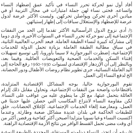
أفاد أول نمو لحركة تحرر النساء في تأكيد عمق إضطهاد النساء
واتساعه. فحتى نساء لهن جملة امتيازات في مجال التربية أو في
ميادين أخرى تحركن ويواصلن تحركهن. وليست الأكثر عرضة لدول
عرضة للإضطهاد والإستغلال سباقات إلى إظهار إستيائهن.
5/ أدى نزوع الدول الرأسمالية الأكثر تقدما إلى الحد من النفقات
الإجتماعية إلى نمو حركة تحرر النساء في السنوات الأخيرة، وأدى دوما
إلى مشاركة كبيرة لنساء الطبقة العاملة. فبعد الحرب العالمية الثانية،
في سياق مطالبة الطبقة العاملة بزيادة تحمل الدولة للخدمات
الإجتماعية، إضطرت البورجوازية لا سيما بأوروبا، إلى توسيع تسهيلات
إقتناء السكن والخدمات الصحية والتعويضات العائلية. وفيما بعد،
وبالنظر إلى أن الإزدهار الإقتصادي لسنوات 1950-1960 رفع الحاجة إلى
اليد العاملة النسائية، جرى تطوير نظام روضات الأطفال ودور الحضانة،
الخ لدفع النساء إلى العمل.
تقوم البورجوازية حاليا، بوجه المشاكل الإقتصادية المتزايدة،
باقتطاعات واضحة من النفقات الإجتماعية، وتحاول مقابل ذلك إلزام
العائلة بتحمل عبئها، مع كل ما ينطوي عليه من عواقب على النساء.
لكن مقاومة النساء لانتزاع المكاسب التي حصلن عليها حديثا في
العمل، ومعارضة إلغاء الخدمات الإجتماعية، كإغلاق الحضانات، خلق
للطبقات الحاكمة في بلدان عديدة مشاكل صعبة وطارئة. وعندما
اكتسبت النساء وعيا نسويا متزايدا أصبحن أكثر كفاحية ورفضن أكثر من
أي وقت مضى تحمل القسط الوافر من نتائج الأزمة الإقتصادية الراهنة.
6/ رغم أن لتجذر النساء ديناميته المستقلة، المحددة بالطبيعة النوعية