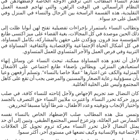
تقدم النساء المطالب التي ترفض الأوجه الخاصة لإضطهادهن في
النظام الرأسمالي في الوقت الراهن، والتي تهاجم قسمة العمل
التقليدية، هذه القسمة الراسخة بين الرجال والنساء في المنزل وفي
العمل على حد سواء.
وتطالب النساء باستمرار بإجراءات تفضيلية تفتح لهن أبوابا ظلت إلى
ذلك الحين موصدة في كل المجالات، بغية القضاء على ميز اكتسى طابع
المؤسسة منذ قرون. ويؤكدن على حقهن بالمشاركة، بكامل المساواة،
في كل أشكال الحياة الإجتماعية والإقتصادية والثقافية: المساواة في
التربية وفي فرص العمل والأجر المتساوي للعمل المتساوي.
لأجل أن تغدو هذه المساواة ممكنة، تبحث النساء عن وسائل إنهاء
استعبادهن المنزلي. ويطالبن بإضفاء طابع اجتماعي على الأشغال
المنزلية والكف عن اعتبارها "عملا خاصا بالنساء". وتسلم أرفعهن وعيا
بأن مسؤولية رعاية الصغار والمسنين والمرضى يجب أن تقع على كاهل
المجتمع وليس على الخلية العائلية.
كان النضال ضد تجريم الإجهاض ولأجل إتاحته للنساء كافة، في صلب
بروز حركة تحرر النساء. واعتبرت ملايين النساء حق التصرف بالجسد
واختيار الإنجاب وتوقيته وعدد الأطفال، شرطا أوليا مسبقا لتحررهن.
وتمس مثل هذه المطالب صلب الإضطهاد الخاص بالنساء نفسه
الممارس عبر العائلة، وتزعزع أسس المجتمع الطبقي. وتبين إلى أي حد
يمثل النضال لأجل تحرر النساء معركة تروم تحويل كل العلاقات
الإجتماعية والإنسانية وكيف تضعها في مستوى آخر، أكثر سموا.