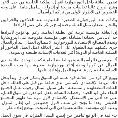
تضمن العائلة داخل البورجوازية انتقال الملكية الخاصة من جيل لآخر.
ويتيح الزواج غالبا تحالفات مربحة أو إندماج رساميل هامة، على وجه
الخصوص في الأطوار الأولى من تراكم الرأسمال.
وكذلك عند البورجوازية الصغيرة التقليدية، عند الفلاحين والحرفيين
والتجار الصغار، تمثل العائلة وحدة إنتاج ترتكز على عمل أفرادها.
إن العائلة مؤسسة غريبة عن الطبقة العاملة، رغم أنها تؤمن لأفرادها
حدا أدنى من الحماية المتبادلة، فهي مؤسسة مفروضة على البروليتاريا
وتخدم المصالح الإقتصادية للبورجوازية، لا مصالح العمال. بيد أن العمال
جرى تكييفهم منذ الطفولة على اعتبار العائلة (مثل العمل المأجور أو
الملكية الخاصة أو الدولة) أكثر العلاقات الإنسانية طبيعية وديمومة.
أ?- مع مجيء الرأسمالية ونمو الطبقة العاملة كفت الوحدة العائلية لدى
العمال عن كونها وحدة إنتاج بورجوازية صغيرة، إنها بقيت الوحدة
الأساسية لضمان رعاية قوة العمل وإعادة إنتاجها.
ويبيع كل فرد من العائلة قوة عمله في السوق بشكل فردي. وبدأ ينحل
ذلك الرباط الإقتصادي الأساسي الذي حافظ من قبل على العائلة داخل
الفئات المضطهدة والمستغلة- على سبيل المثال وجوب عمل الجميع
للبقاء على قيد الحياة. وحصلت النساء، بفعل إقتيادهن إلى سوق العمل،
على حد أدنى من الإستقلال الإقتصادي لأول مرة منذ ظهور المجتمع
الطبقي. وهذا ما يجنح إلى نسف قبول خضوعهن في إطار المنزل.
وعليه فإن مؤسسة العائلة نفسها هي التي أصبحت موضع إعادة نظر.
ب- ثمة في الواقع تناقض بين إدماج النساء المتزايد في سوق العمل