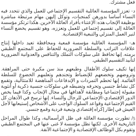
فعل مشترك.
د- تعزز المؤسسة العائلية التقسيم الإجتماعي للعمل والذي تتحدد فيه
النساء أساسا بدورهن كمنجبات، وتوكل إليهن مهام مرتبطة مباشرة
بوظيفة الإنجاب هذه: الإعتناء بأفراد العائلة الآخرين. هكذا ترتكز مؤسسة
العائلة إلى تقسيم إجتماعي للعمل وتعززه، وهو تقسيم يخضع النساء
لنير العمل المنزلي والتبعية الإقتصادية.
هـ- المؤسسة العائلية مؤسسة قمعية ومحافظة تعيد داخلها إنتاج
علاقات التراتب والسلطة الضرورية للحفاظ على المجتمع الطبقي
برمته. إنها تحافظ على سلوكات التملك والتنافس والعدوانية الضرورية
لتأبيد التقسيم الطبقي.
إنها تكيف سلوك الأطفال وطبعهم منذ سن مكبرة حتى المراهقة.
وتروضهم وتخضعهم للإنضباط وتجندهم وتعلمهم الخضوع للسلطة
القائمة. إنها تحطم التمردات و الإندفاعات المناهضة للامتثالية، وتقمع
كل نشاط جنسي وتحرفه وتضبطه في سلوكات جنسية ذكرية أو أنثوية
مقبولة إجتماعيا ومطابقة لأهدافها في مجال الإنجاب وكذا فيما يخص
الدور الإقتصادي-الإجتماعي للرجال والنساء. إنها ترسخ في الأذهان كل
القيم الإجتماعية وقواعد السلوك الواجب على الأشخاص إستيعابها لأجل
العيش في إطار إكراه إقتصادي وتبعية فردية وقمع جنسي.
5/ تطورت مؤسسة العائلة في ظل الرأسمالية، وكذا طوال المراحل
التاريخية الأخرى. لكنها تظل مؤسسة لا غنى عنها في المجتمع الطبقي
وتقوم بكل الوظائف الإقتصادية و الإجتماعية الآنفة.