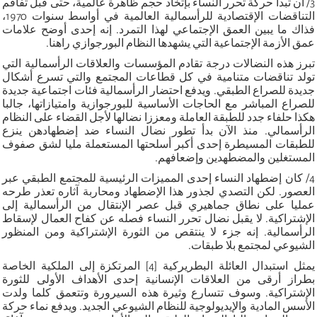
3/ أن تبدأ حركة تحرر النساء بإتخاد حجم ظاهرة عالمية، حتى قبل تفاقم
التناقضات الإقتصادية للرأسمالية العالمية في أواسط سنوات 1970،
فذاك ما يبين العمق الإجتماعي لهذا التمرد. إنه إحدى أوضح علامات
عمق الأزمة الإجتماعية التي يشهدها النظام البورجوازي راهنا.
تبرز هذه النضالات درجة تقادم المؤسسات والعلاقات الرأسمالية التي
تولد تناقضات متنامية في كل قطاعات المجتمع والتي تسرع أشكال
جديدة للصراع الطبقي. ويدفع احتضار الرأسمالية فئات اجتماعية جديدة
للصراع المباشر مع الحاجات الأساسية للبورجوازية وامتيازاتها، جالبا
هكذا حلفاء جدد للطبقة العاملة ومعززا نضالها لأجل القضاء على النظام
الرأسمالي. منذ الآن بدأ تطور نضال النساء ضد إضطهادهن ينزع
للطبقات المسيطرة إحدى أكبر أسلحتها المستعملة مليا لشق صفوف
المستغلين والمضطهدين وإضعافهم.
4/ كان إضطهاد النساء إحدى المميزات الرئيسية للمجتمع الطبقي عبر
العصور. لكن التصدي لجذور هذا الإضطهاد ومحاربة آثاره تعذر طرحه
عمليا على نطاق جماهيري قبل عصر الإنتقال من الرأسمالية إلى
الإشتراكية. لا يقبل نضال تحرر النساء فصله عن كفاح العمال لإسقاط
الرأسمالية. إنه جزء لا ينتقص من الثورة الإشتراكية ومن المنظور
الشيوعي لمجتمع بلا طبقات.
يمثل استبدال العائلة البطريركية [4] المرتكزة إلى الملكية الخاصة
بطراز أرقى من العلاقات الإنسانية إحدى الأهداف الأولى للثورة
الإشتراكية. وسوف تتسارع وثيرة هذه السيرورة وتتعمق كلما ولدت
الأسس المادية والإيديولوجية للنظام الشيوعي الجديد. ويدفع نماء حركة