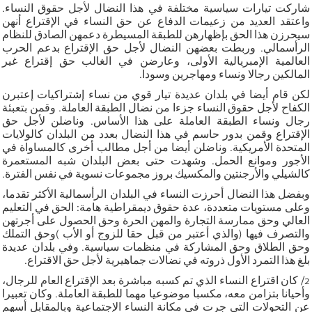
شاركت تيارات سياسية مختلفة في هذا النضال لأجل حقوق النساء.
واعتقد العديد من زعيمات الدفاع عن حق النساء في الإقتراع أنهن
سيحرزن هذا الحق بإظهارهن للطبقة المسيطرة دعمهن الصادق للنظام
الرأسمالي. وربطت بعضهن النضال لأجل حق الإقتراع بدعم الحرب
العالمية الإمبريالية الأولى، وعارضن في الغالب حق إقتراع غير
المالكين رجالا ونساء ومهاجرين وسودا.
لكن قام أيضا في بلدان عديدة تيار قوي من نساء إشتراكيات إعتبرن
الكفاح لأجل حقوق النساء جزءا من نضال الطبقة العاملة. وقمن بتعبئة
رجال ونساء الطبقة العاملة على هذا الأساس. وناضلن لأجل حق
الإقتراع وقمن بدور حاسم في هذا النضال بعدد من البلدان كالولايات
المتحدة الأمريكية. وناضلن أيضا من أجل مطالب أخرى كالمساواة في
الأجور وموانع الحمل. وشهدت حتى بعض البلدان شبه المستعمرة
كالشيلي والأرجنتين والمكسيك بروز مجموعات نسوية في نفس الفترة.
وبفضل هذا النضال أحرزت النساء في البلدان الرأسمالية الأكثر تقدما،
وعلى مستويات متعددة، عدة حقوق ديمقراطية هامة: الحق في التعليم
العالي وحق ممارسة التجارة والمهن الحرة وحق الحصول على أجرتهن
والتصرف فيها (والذي أعتبر من قبل حقا للزوج أو الأب )وحق التملك
وحق الطلاق وحق المشاركة في منظمات سياسية. وفي بلدان عديدة
بلغ هذا التمرد الأول ذروته في نضالات جماهيرية لأجل حق الاقتراع.
2/ كان اقتراع النساء الذي تم كسبه مباشرة بعد الإقتراع العام للرجال،
وأحيانا بتزامن معه، مكسبا موضوعيا مهما للطبقة العاملة. وكان تعبيرا
عن التحولات التي جرت في مكانة النساء الإجتماعية وبالمقابل أسهم