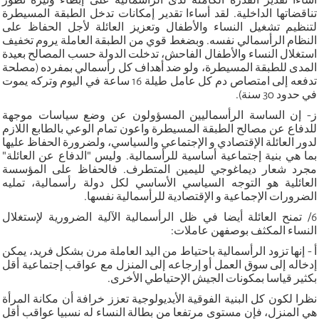
تناقضاتها الداخلية. لقد أساءا تقدير إمكانات تدخل الطبقة المسيطرة
لتنظيم تشغيل النساء والأطفال وتعزيز العائلة لأجل الحفاظ على
النظام الرأسمالي نفسه. وبضغط قوي من الطبقة العاملة يروم تخفيف
استغلال النساء والأطفال الفاحش، تدخلت الدولة حسب المصالح بعيدة
المدى للطبقة المسيطرة، ولو ضد أهداف كل رأسمالي بمفرده (مصلحة
تدفعه إلى امتصاص دم كل عامل طيلة 16 ساعة في اليوم وتركه يموت
في حدود 30 سنة).
ز- إن الساسة الرأسماليين المسؤولون عن وضع سياسات موجهة
للدفاع عن مصالح الطبقة المسيطرة واعون تمام الوعي بالطابع اللازم
لدور العائلة الإقتصادي و الإجتماعي والسياسي، ولضرورة الحفاظ عليها
بما هي بنية إجتماعية أساسية للرأسمالية. وليس "الدفاع عن العائلة"
مجرد شعار ديماغوجي لليمين المتطرف. فالحفاظ على المؤسسة
العائلية هو التوجه السياسي الأساسي لكل دولة رأسمالية، تمليه
الضرورات الإجماعية و الإقتصادية للرأسمالية نفسها.
6/ تمنح العائلة أيضا في ظل الرأسمالية الآلية الضرورية لإستغلال
النساء المكثف بوصفهن عاملات:
أ - إنها تزود الرأسمالية باحتياط من اليد العاملة مرن بشكل فريد، يمكن
إدخاله إلى سوق العمل أو إرجاعه إلى المنزل مع عواقب إجتماعية أقل
بكثير قياسا بمكونات الجيش الإحتياطي الأخرى.
نظرا لكون كل البنية الفوقية الأيديولوجية تعزز خرافة أن مكانة المرأة
هي المنزل، فإن مستوى مرتفعا من بطالة النساء له نسبيا عواقب أقل