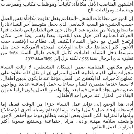
أغلبيتهن المناصب الأقل مكافأة: كاتبات وموظفات مكاتب وممرضات
ومعلمات ومراقبات، الخ.
إن الميز في قطاعات الشغل –المفاقم بفعل تفاوت مكافأة نفس العمل
حسب الجنس- هو السب الأساسي الذي يجعل متوسط أجر النساء نادرا
ما يتجاوز 75% من نظيره عند الرجال حتى في البلدان التي ناضلت فيها
الحركة العمالية أكثر حول هذه القضية. وهذا يفسر أيضا حتى إمكان
إرتفاع الفرق مع دخول النساء الكثيف إلى قطاعات الإقتصاد حيث
الأجور أكثر إنخفاضا. تلك حالة الولايات المتحدة الأمريكية حيث مثل
متوسط دخل النساء العاملات كامل الوقت طوال السنة 64% من
نظيره لدى الرجال سنة 1955، لكنه نزل إلى 59% سنة 1977.
رغم مكانتهن المتنامية ضمن السكان النشيطين، لا زالت النساء
مجبرات على القيام بأغلبية العمل المنزلي إن لم نقل كله، علاوة على
عملهن كأجيرات. لذا يكففن عن العمل مؤقتا عندما يكون لديهن أطفال،
لا سيما عندما يضطرن للقيام بساعات عمل إضافية عديدة ويواجهن
صعوبة في إيجاد الشغل فيما بعد. وإذا واصلن العمل يكون لزاما عليهن
البقاء في المنزل عند مرض أحد الأطفال.
أدى هذا الوضع إلى تزايد عمل النساء جزءا من الوقت فقط، إما
لإستحالة إيجاد عمل كامل الوقت، وإما لإنعدام وسيلة أخرى للإضطلاع
بالمهام المنزلية. لكن العمل بعض الوقت يتطابق دوما مع أخفض الأجور
وأضعف سلامة مهنية وأدنى مزايا إجتماعية ويستتبع صعوبة أكثر
لمزاولة العمل النقابي.