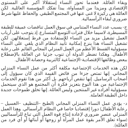
وبقاء العائلة. فعندما تحوز النساء إستقلالا أكبر على المستوى
الإقتصادي ومزيدا من المساواة، يبدأ تفكك المؤسسة العائلية. لكن
العائلة هي ركيزة لا غنى عنها في المجتمع الطبقي. والحفاظ عليها شرط
ضروري لبقاء الرأسمالية.
ج- يسبب عدد النساء المتنامي في سوق العمل تناقضات عميقة للطبقة
المسيطرة، لاسيما خلال فترات التوسع المتسارع. إذ يتوجب على أرباب
العمل تشغيل مزيد من النساء للإستفادة من فرط إستغلالهن. لكن
تشغيل النساء هذا ينزع إمكانية تأبيد النظام الذي يلقي على النساء
مسؤولية القسط الأعظم من العمل المنزلي المجاني القائم على رعاية
الأطفال. وهكذا تضطر الدولة أن تنوب جزئيا عن العائلة بالإضطلاع
ببعض وظائفها الإقتصادية-الإجتماعية كالتربية وحضانة الأطفال.
لكن هذه الخدمات الإجتماعية مكلفة أكثر من عمل النساء المنزلي
المجاني. إنها تمتص جزءا من فائض القيمة الذي كان سيؤول إلى
أصحاب الرساميل. إنها تنقص أرباحهم. بل أكثر من هذا تقوم الخدمات
الإجتماعية من هذا النوع بتعزيز فكرة أن المجتمع هو الذي سيتحمل
مسؤولية أفراده غير المنتجين وليس العائلة. إنها تخلق طموحات جديدة
داخل الطبقة العاملة.
د- يؤدي عمل النساء المنزلي المجاني (الطبخ –التنظيف –الغسيل –
رعاية الأطفال) دورا إقتصاديا خاصا في النظام الرأسمالي. وهذا العمل
المنزلي عنصر ضروري لإعادة إنتاج قوة العمل التي تباع للرأسماليين
(سواء تعلق الأمر بقوة عمل المرأة أو زوجها أو أبنائها أو أي فرد من
العائلة).