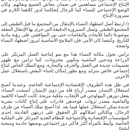
الإنتاج الإجتماعي مساهمين في ضمان معاش الجميع وبقائهم. وكان
الوضع الإجتماعي للنساء كما للرجال إنعكاسا لدور كلاهما اللازم في
سيرورة الإنتاج.
3/ ارتبط أصل اضطهاد النساء بالإنتقال من المجتمع ما قبل الطبقي إلى
المجتمع الطبقي. وتمثل السيرورة الدقيقة التي جرى بها الإنتقال المعقد
موضوعا دائما للأبحاث والنقاشات حتى بين الموافقين على رؤية مادية
للتاريخ. وكيفما كان الأمر، فإن الملامح الأساسية لبروز اضطهاد النساء
واضحة.
تزامن تحول مكانة النساء هذا مع نمو إنتاجية العمل المرتكز على
الزراعة وتدجين الماشية وتكوين مخزونات، كما تزامن مع ظهور
تقسيمات جديدة في العمل والحرف والتجارة، ومع التملك الخاص لنتاج
إجتماعي فائض متزايد ومع تطور إمكان إغتناء البعض باستغلال عمل
الآخرين.
في ظل هذه الظروف الإقتصادية-الإجتماعية الخاصة، وعندما أصبح
استغلال الإنسان مصدر أرباح قلة من ذوي الإمتياز، أصبحت النساء،
بفعل دورهن البيولوجي في الإنجاب، ملكية مربحة. كانت النساء كالعبيد
والماشية مصدر ثروات. فوحدهن قادرات على إنتاج كائنات بشرية
جديدة يمكن استغلال عملها فيما بعد. لذا أصبح تملك النساء من طرف
الرجال، وبالتالي امتلاكهم كل الحقوق على ذريتهن القادمة، إحدى
المؤسسات الإقتصادية والإجتماعية للنظام الجديد المرتكز على الملكية
الخاصة. وأنيط بالمرأة أكثر فأكثر دور إجتماعي بوصفها خادمة ومنجبة
أطفال.