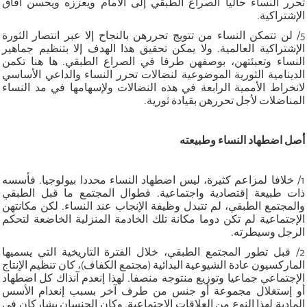
تحرر النساء حاليا الصراع الطبقي إلى الأمام ويعززه ويحسن آفاق
الإشتراكية.
5/ لن تتمكن النساء من تتويج تحررهن بالنجاح إلا عبر انتصار الثورة
الإشتراكية العالمية. ولا يمكن تحقيق هذا الهدف إلا بتنظيم جماهير
النساء وتعبئتهن، بوصفهن طرفا في الصراع الطبقي. ها هنا تكمن
الدينامية الثورية الموضوعية لنضالات تحرر النساء والداعي الأساسي
لانخراط الأممية الرابعة في هذه النضالات ولإسهامها في مد النساء
المناضلات لأجل تحررهن بقيادة ثورية.
أصل اضطهاد النساء وطبيعته
1/ خلافا لمزاعم كثيرة، ليس اضطهاد النساء محددا بيولوجيا. فأسسه
ذات طبيعة إقتصادية واجتماعية. فطوال المجتمع ما قبل الطبقي
والمجتمع الطبقي، لم تتبدل وظيفة الإنجاب عند النساء. لكن مكانتهن
الإجتماعية لم تكن دوما مكانة تلك الخادمة المنزلية الخاضعة لتحكم
الرجل وسيطرته.
2/ قبل تطور المجتمع الطبقي، خلال الفترة التاريخية التي يسميها
الماركسيون عادة الشيوعية البدائية (مجتمع الكفاف)، كان تنظيم الإنتاج
الإجتماعي جماعيا وتوزيع منتوجه منصفا. لهذا إنعدم آنذاك كل اضطهاد
أو إستغلال مجموعة أو جنس من طرف آخر بسبب إنعدام الأسس
المادية لهذا النوع من العلاقات الإجتماعية. وكان الجنسان يشاركان في