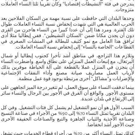
يندرجن في فئة "النشيطات إقتصاديا" وكان تقريبا ثلثا النساء العاملات
متزوجات.
وحدها البلدان التي حافظت على نسبة مهمة من السكان الفلاحين بعد
الحرب العالمية هي التي شهدت إنخفاض نسبة النساء العاملات طوال
تلك الفترة. ومرد هذا إلى أن عددا كبيرا من النساء هاجرن من القرى
دون أن يجدن مكانا ضمن "السكان النشيطين". ففي إيطاليا مثلا أدى
ترافق هذا العامل مع نمو كثيف للبطالة في المنشآت الصغرى في
القطاعات "الخاصة بالنساء" إلى إنخفاض نسبة النساء العاملات.
وتلازم هذا التراجع، في مناطق أشد تأخرا كجنوب إيطاليا أو شمال
البرتغال، مع إنبعاث العمل المنزلي على نطاق واسع. واضطرت النساء
أن ينجزن في المنزل عملا بالقطعة على آلة الخياطة موفرين بذلك
لأرباب العمل مصاريف صيانة مصنع وأداء النفقات الإجتماعية
والإضرابات و"مشاكل" أخرى مرتبطة بوجود قوة عمل منظمة.
بينما تدفقت النساء على سوق العمل، لم تتغير درجة الميز اتجاههن على
مستوى الأجور. والواقع أن الفرق في الأجور بين الرجال والنساء سائر
إلى الإرتفاع في بلدان عديدة.
السبب الأول هو أن نمو التشغيل لم يشمل كل فئات التشغيل. وفي كل
البلدان تقريبا تمثل النساء 70% إلى 90% من الأجراء في صناعة النسيج
وصناعة الأحذية والثياب الجاهزة والتبغ والصناعات الخفيفة الأخرى
حيث الأجور أشد انخفاضا.
كذلك تمثل النساء أكثر من 70% من أجراء قطاع الخدمات حيث تشغل