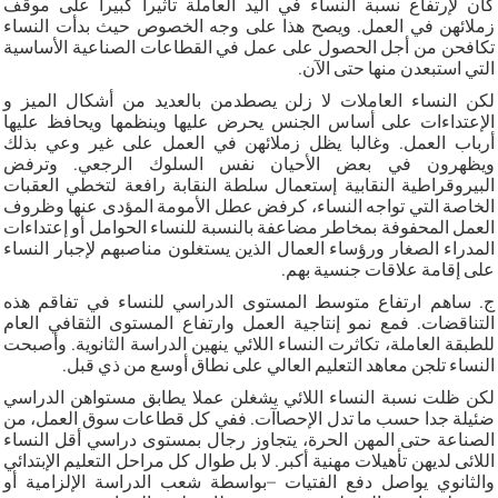
كان لإرتفاع نسبة النساء في اليد العاملة تأثيرا كبيرا على موقف
زملائهن في العمل. ويصح هذا على وجه الخصوص حيث بدأت النساء
تكافحن من أجل الحصول على عمل في القطاعات الصناعية الأساسية
التي استبعدن منها حتى الآن.
لكن النساء العاملات لا زلن يصطدمن بالعديد من أشكال الميز و
الإعتداءات على أساس الجنس يحرض عليها وينظمها ويحافظ عليها
أرباب العمل. وغالبا يظل زملائهن في العمل على غير وعي بذلك
ويظهرون في بعض الأحيان نفس السلوك الرجعي. وترفض
البيروقراطية النقابية إستعمال سلطة النقابة رافعة لتخطي العقبات
الخاصة التي تواجه النساء، كرفض عطل الأمومة المؤدى عنها وظروف
العمل المحفوفة بمخاطر مضاعفة بالنسبة للنساء الحوامل أو إعتداءات
المدراء الصغار ورؤساء العمال الذين يستغلون مناصبهم لإجبار النساء
على إقامة علاقات جنسية بهم.
ج. ساهم ارتفاع متوسط المستوى الدراسي للنساء في تفاقم هذه
التناقضات. فمع نمو إنتاجية العمل وارتفاع المستوى الثقافي العام
للطبقة العاملة، تكاثرت النساء اللائي ينهين الدراسة الثانوية. وأصبحت
النساء تلجن معاهد التعليم العالي على نطاق أوسع من ذي قبل.
لكن ظلت نسبة النساء اللائي يشغلن عملا يطابق مستواهن الدراسي
ضئيلة جدا حسب ما تدل الإحصاآت. ففي كل قطاعات سوق العمل، من
الصناعة حتى المهن الحرة، يتجاوز رجال بمستوى دراسي أقل النساء
اللائى لديهن تأهيلات مهنية أكبر. لا بل طوال كل مراحل التعليم الإبتدائي
والثانوي يواصل دفع الفتيات –بواسطة شعب الدراسة الإلزامية أو