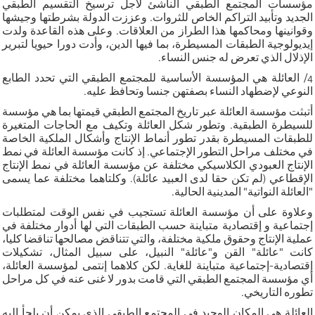
مؤسسات المجتمع الطبقي الناشئ لأجل ترسيخ التقسيم الطبقي
الجديد وتأبيد التراكم الخاص للثروات. وعززت الدولة بشرطتها وجيشها
وقوانينها ومحاكمها هذا الطراز من العلاقات. وعلى هذه القاعدة ولدت
إيديولوجية الطبقات المسيطرة، بما فيها الدين، وأدت دورا حيويا لتبرير
الإذلال الذي تعرض له جنس النساء.
4/ العائلة هي المؤسسة الأساسية للمجتمع الطبقي التي تحدد الطابع
النوعي لإضطهاد النساء بصفتهن جنسا وتحافظ عليه.
أتبثت مؤسسة العائلة عبر تاريخ المجتمع الطبقي قيمتها بما هي مؤسسة
للسيطرة الطبقية. وتطور شكل العائلة وتكيف مع الحاجات المتغيرة
للطبقات المسيطرة بقدر تطور أنماط الإنتاج وأشكال الملكية الخاصة
في مختلف مراحل التطور الإجتماعي. إذ كانت مؤسسة العائلة في نمط
الإنتاج العبودي الكلاسيكي مختلفة عن مؤسسة العائلة في نمط الإنتاج
الإقطاعي (لم تكن حقا لدى العبيد عائلة). وكلتاهما مختلفة عما يسمى
"العائلة النواتية" المدينية الحالية.
وعلاوة على أن مؤسسة العائلة تستجيب في نفس الوقت لمتطلبات
إجتماعية و إقتصادية متباينة حسب الطبقات التي لها أدوار مختلفة في
عملية الإنتاج وحقوق ملكية مختلفة، والتي تتناقض مصالحها تناقضا كليا،
كانت "عائلة" القن و"عائلة" النبيل، على سبيل المثال، تشكيلات
إقتصادية-إجتماعية متباينة للغاية. لكن كلاهما إنتمى لمؤسسة العائلة،
أي مؤسسة المجتمع الطبقي التي قامت بدور لا غنى عنه في كل مراحل
تطوره التاريخي.
العائلة هي المكان الوحيد في المجتمع الطبقي الذي يمكن أن يلجأ إليه