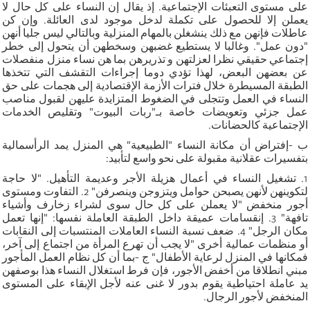
على مستوى التعبئات الإجتماعية. إذ يقال إن النساء على كل حال لا
يعملن إلا للحصول على تكملة لدخل موجود لدى العائلة. وإن كن
عاطلات فإنهن مع ذلك ينشغلن بالمهام المنزلية وبالتالي ليس جليا أنهن
"دون عمل". وغالبا لا يستطيع غضبهن وسخطهن أن يتحول إلى خطر
إجتماعي حقيقي نظرا لعزلتهن و تذريرهن بما هن نساء منزل منفصلات
عن بعضهن البعض، لهذا تؤدي دوما إجراءات التقشف التي تتخذها
الطبقة المسيطرة خلال فترات الأزمة الإقتصادية إلى هجمات على حق
النساء في العمل وتتجلى في الضغوط المتزايدة عليهن لقبول مناصب
عمل جزئي وتعويضات خاصة بـ"ربات البيوت" وتقليص الخدمات
الإجتماعية كالحضانات.
ب -إفتراض أن مكانة النساء "الطبيعية" هي المنزل يمد الرأسمالية
بتفسيرات عقلانية مقبولة على نحو واسع لتأبيد:
1. تشغيل النساء في أعمال هزيلة الأجر وعديمة التأهيل. "لا حاجة
لتكوينهن لأنهن يصبحن حوامل ويتزوجن وينصرفن" 2. التفاوت ومستوى
أجور منخفض "لا يعملن على كل حال سوى لشراء زخارف وأشياء
تافهة" 3. إنقسامات عميقة داخل الطبقة العاملة نفسها: "إنها تعمل
مكان الرجل" 4. ضعف نسبة النساء العاملات المنتسبات إلى النقابات
أو منظمات عمالية أخرى "لا يجب أن تهرع المرأة من اجتماع إلى آخر،
فمكانها في المنزل لرعاية الأطفال" ج -بما أن كل نظام العمل المأجور
مبني انطلاقا من أخفض الأجور، فإن فرط استغلال النساء هذا بوصفهن
يد عاملة احتياطية يقوم بدور لا غنى عنه لأجل الإبقاء على المستوى
المنخفض لأجور الرجال.