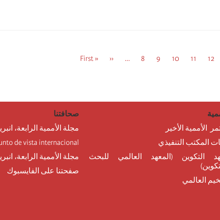
12
فحة
11
الصفحة
10
الصفحة
9
الصفحة
8
الصفحة
…
الصفحة
‹‹
« First
Previous
First
page
page
مية
صحافتنا
مر الأممية الأخير
مجلة الأممية الرابعة، انبري
نات المكتب التنفيذي
unto de vista internacional
د التكوين (المعهد العالمي للبحث
مجلة الأممية الرابعة، انبر
تكوين)
صفحتنا على الفايسبوك
خيم العالمي