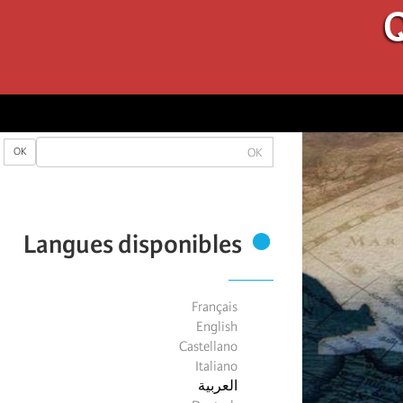
Q
OK
OK
Langues disponibles
Français
English
Castellano
Italiano
العربية