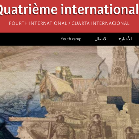
uatrième internationa
Fourth International / Cuarta Internacional
الأخبار
الاتصال
Youth camp