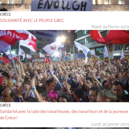
GRÈCE
SOLIDARITÉ AVEC LE PEUPLE GREC
Mardi 24 février 2015
GRÈCE
Solidarité avec la lutte des travailleuses, des travailleurs et de la jeunesse
de Grèce !
Lundi 26 janvier 2015