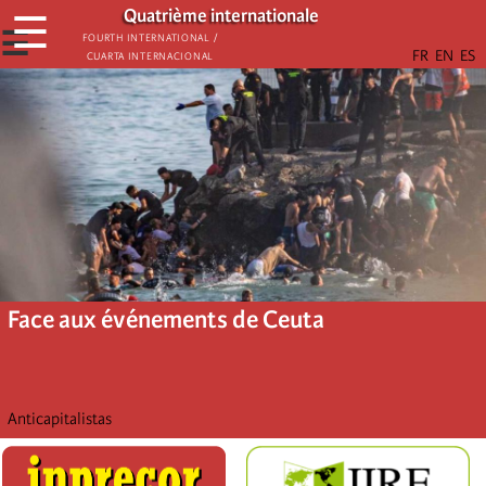
Aller
Quatrième internationale
☰
au
☰
Fourth International /
Cuarta Internacional
contenu
principal
Face aux événements de Ceuta
Anticapitalistas