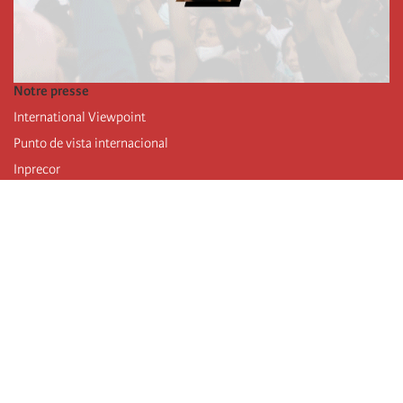
Notre presse
International Viewpoint
Punto de vista internacional
Inprecor
Facebook
Twitter
Mastodon
Telegram
L’Internationale
Dernier congrès de l’Internationale
Déclarations du bureau exécutif
Institut de formation (IIRE)
Jeunes