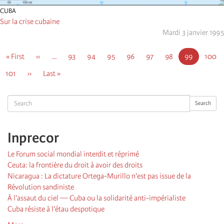
CUBA
Sur la crise cubaine
Mardi 3 janvier 1995
Pagination
First
« First
Page
‹‹
…
Page
93
Page
94
Page
95
Page
96
Page
97
Page
98
Page
99
Page
100
page
précédente
courante
Page
101
Page
››
Dernière
Last »
suivante
page
Search
Search
Inprecor
Le Forum social mondial interdit et réprimé
Ceuta: la frontière du droit à avoir des droits
Nicaragua : La dictature Ortega-Murillo n’est pas issue de la
Révolution sandiniste
À l’assaut du ciel — Cuba ou la solidarité anti-impérialiste
Cuba résiste à l’étau despotique