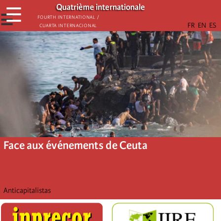
Aller
Quatrième internationale
☰
au
☰
Fourth International /
Cuarta Internacional
contenu
principal
Face aux événements de Ceuta
Anticapitalistas