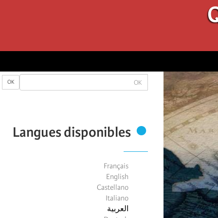
Q
OK
OK
Langues disponibles
Français
English
Castellano
Italiano
العربية