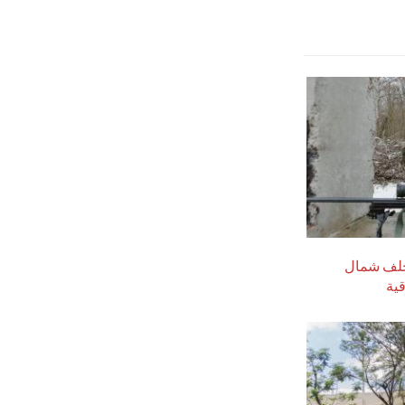
لحلف شمال
ية