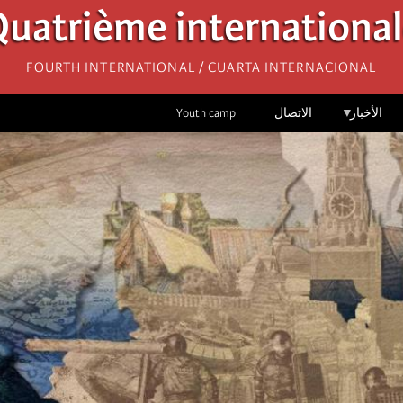
uatrième internationa
Fourth International / Cuarta Internacional
الأخبار
الاتصال
Youth camp