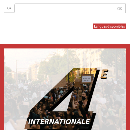
OK
OK
Langues disponibles